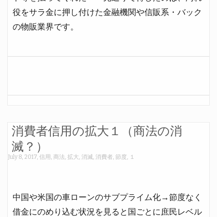
役をサラ金に押し付けた金融機関や信販系・バック
の物販業界です。
消費者信用の拡大１（商法の消
滅？）
July 8, 2017
,
信用
,
商法
,
拡大
,
消滅
,
消費者
,
節度
,
１
中国や米国の車ローンのサブプライム化→節度なく
借金にのめり込む状況を見ると国ごとに庶民レベル