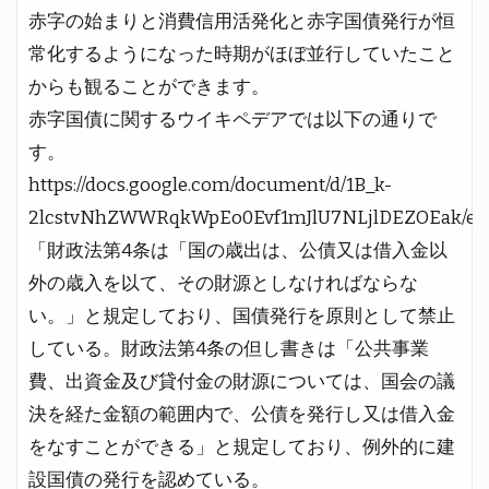
赤字の始まりと消費信用活発化と赤字国債発行が恒
常化するようになった時期がほぼ並行していたこと
からも観ることができます。
赤字国債に関するウイキペデアでは以下の通りで
す。
https://docs.google.com/document/d/1B_k-
2lcstvNhZWWRqkWpEo0Evf1mJlU7NLjlDEZOEak/edi
「財政法第4条は「国の歳出は、公債又は借入金以
外の歳入を以て、その財源としなければならな
い。」と規定しており、国債発行を原則として禁止
している。財政法第4条の但し書きは「公共事業
費、出資金及び貸付金の財源については、国会の議
決を経た金額の範囲内で、公債を発行し又は借入金
をなすことができる」と規定しており、例外的に建
設国債の発行を認めている。