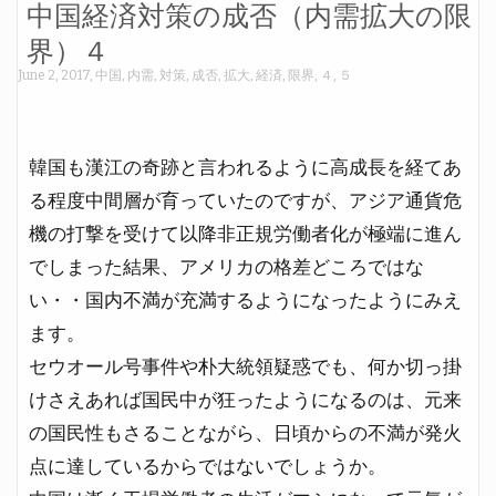
中国経済対策の成否（内需拡大の限
界）４
June 2, 2017
,
中国
,
内需
,
対策
,
成否
,
拡大
,
経済
,
限界
,
４
,
５
韓国も漢江の奇跡と言われるように高成長を経てあ
る程度中間層が育っていたのですが、アジア通貨危
機の打撃を受けて以降非正規労働者化が極端に進ん
でしまった結果、アメリカの格差どころではな
い・・国内不満が充満するようになったようにみえ
ます。
セウオール号事件や朴大統領疑惑でも、何か切っ掛
けさえあれば国民中が狂ったようになるのは、元来
の国民性もさることながら、日頃からの不満が発火
点に達しているからではないでしょうか。