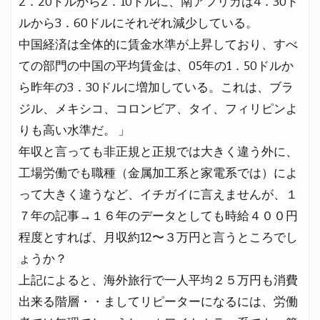
2．20ドルから2．10ドルに、南アフリカは4．30ド
ルから3．60ドルにそれぞれ減少している。
中国経済は全体的に賃金水準が上昇しており、すべ
ての部門の中国の平均賃金は、05年の1．50ドルか
ら昨年の3．30ドルに増加している。これは、ブラ
ジル、メキシコ、コロンビア、タイ、フィリピンよ
りも高い水準だ。 」
年収と言っても非正規と正規では大きく違う外に、
工場労働でも職種（金属加工系と家電系では）によ
って大きく違うなど、イチガイに言えませんが、１
７年の記事→１６年のデータとしても時給４００円
程度とすれば、月収約12〜３万円と言うところでし
ょうか？
上記によると、海外旅行で一人平均２５万円も消費
出来る階層・・ましてリピーターになるには、労働