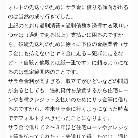
ォルトの先送りのためにサラ金に借りる傾向が出る
のは当然の成り行きでした。
上記のとおり過剰消費＝過剰債務を誘導する限りい
つかは（過剰である以上）支払いに困るのですか
ら、破綻先送利のために徐々に下位の金融業者（サ
ラ金にも払えないとヤミ金に走る→犯罪に走るな
ど・・自殺と他殺とは紙一重です）に頼るようにな
るのは想定範囲内のことです。
サラ金金利が高すぎる、取立てがひどいなどの問題
があるとしても、過剰貸付を放置するから住宅ロー
ンや各種クレジット支払いのためにサラ金等に借り
るのですから、本来サラ金に行くようになった時点
でデフォルトすべきだったことになります。
サラ金で借りて２〜３年ほど住宅ローンやクレジッ
ト等を払ってくれた・・先送りで得したのは、汚れ