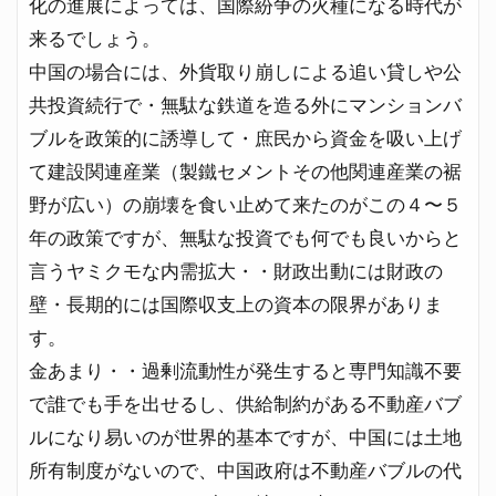
化の進展によっては、国際紛争の火種になる時代が
来るでしょう。
中国の場合には、外貨取り崩しによる追い貸しや公
共投資続行で・無駄な鉄道を造る外にマンションバ
ブルを政策的に誘導して・庶民から資金を吸い上げ
て建設関連産業（製鐵セメントその他関連産業の裾
野が広い）の崩壊を食い止めて来たのがこの４〜５
年の政策ですが、無駄な投資でも何でも良いからと
言うヤミクモな内需拡大・・財政出動には財政の
壁・長期的には国際収支上の資本の限界がありま
す。
金あまり・・過剰流動性が発生すると専門知識不要
で誰でも手を出せるし、供給制約がある不動産バブ
ルになり易いのが世界的基本ですが、中国には土地
所有制度がないので、中国政府は不動産バブルの代