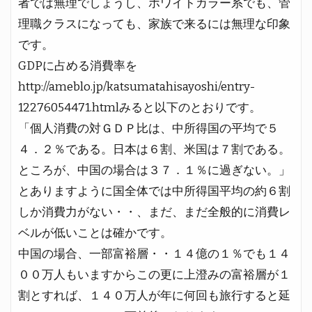
者では無理でしょうし、ホワイトカラー系でも、管
理職クラスになっても、家族で来るには無理な印象
です。
GDPに占める消費率を
http://ameblo.jp/katsumatahisayoshi/entry-
12276054471.htmlみると以下のとおりです。
「個人消費の対ＧＤＰ比は、中所得国の平均で５
４．２％である。日本は６割、米国は７割である。
ところが、中国の場合は３７．１％に過ぎない。」
とありますように国全体では中所得国平均の約６割
しか消費力がない・・、まだ、まだ全般的に消費レ
ベルが低いことは確かです。
中国の場合、一部富裕層・・１４億の１％でも１４
００万人もいますからこの更に上澄みの富裕層が１
割とすれば、１４０万人が年に何回も旅行すると延