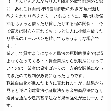
（「とんとんとんからりんと隣組の歌で歌詞の１節
に「あれこれ面倒 味噌醤油御飯の炊き方 垣根越し
教えられたり 教えたり」とあるように、要は味噌醤
油をちょっと借りたり貸したりする程の関係・・今
で言えば財布を忘れてちょっと知人に小銭を借りた
り手元のボールペンを貸してもらうような場合で
す。）
業として貸すようになると民法の原則的規定では済
まなくなってくる・・貸金業法から規制法になって
いくのは、業者は貸すばかりの一方的な関係になっ
てきたので規制が必要になったものです。
戦後自由化が進んだように言われますが、結果から
見ると逆に宅建業法や証取法から金融商品法になり
道路交通法や建築基準法など規制強化が進む一方で
す。