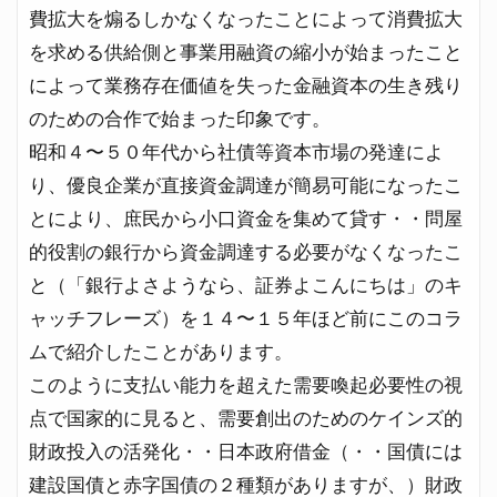
費拡大を煽るしかなくなったことによって消費拡大
を求める供給側と事業用融資の縮小が始まったこと
によって業務存在価値を失った金融資本の生き残り
のための合作で始まった印象です。
昭和４〜５０年代から社債等資本市場の発達によ
り、優良企業が直接資金調達が簡易可能になったこ
とにより、庶民から小口資金を集めて貸す・・問屋
的役割の銀行から資金調達する必要がなくなったこ
と（「銀行よさようなら、証券よこんにちは」のキ
ャッチフレーズ）を１４〜１５年ほど前にこのコラ
ムで紹介したことがあります。
このように支払い能力を超えた需要喚起必要性の視
点で国家的に見ると、需要創出のためのケインズ的
財政投入の活発化・・日本政府借金（・・国債には
建設国債と赤字国債の２種類がありますが、）財政