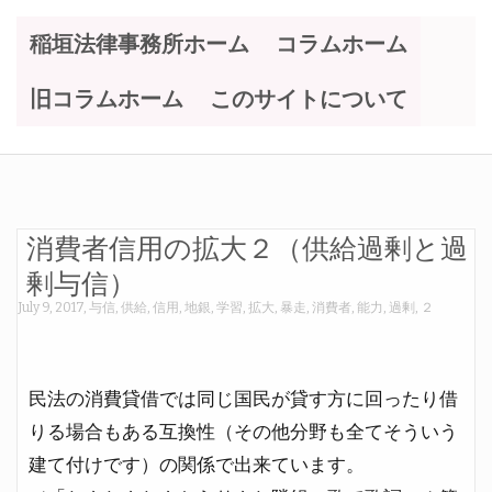
稲垣法律事務所ホーム
コラムホーム
旧コラムホーム
このサイトについて
消費者信用の拡大２（供給過剰と過
剰与信）
July 9, 2017
,
与信
,
供給
,
信用
,
地銀
,
学習
,
拡大
,
暴走
,
消費者
,
能力
,
過剰
,
２
民法の消費貸借では同じ国民が貸す方に回ったり借
りる場合もある互換性（その他分野も全てそういう
建て付けです）の関係で出来ています。