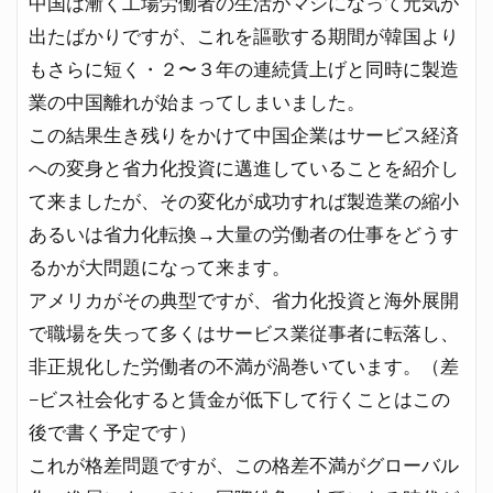
中国は漸く工場労働者の生活がマシになって元気が
出たばかりですが、これを謳歌する期間が韓国より
もさらに短く・２〜３年の連続賃上げと同時に製造
業の中国離れが始まってしまいました。
この結果生き残りをかけて中国企業はサービス経済
への変身と省力化投資に邁進していることを紹介し
て来ましたが、その変化が成功すれば製造業の縮小
あるいは省力化転換→大量の労働者の仕事をどうす
るかが大問題になって来ます。
アメリカがその典型ですが、省力化投資と海外展開
で職場を失って多くはサービス業従事者に転落し、
非正規化した労働者の不満が渦巻いています。（差
−ビス社会化すると賃金が低下して行くことはこの
後で書く予定です）
これが格差問題ですが、この格差不満がグローバル