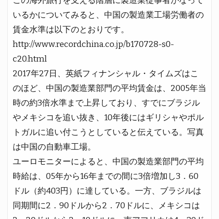
この海外旅行を支える階層に製造業従事者がなって
いるかについてみると、中国の製造業工場労働者の
賃金水準は以下のとおりです。
http://www.recordchina.co.jp/b170728-s0-
c20.html
2017年27日、英紙フィナンシャル・タイムズはこ
のほど、中国の製造業部門の平均賃金は、2005年当
時の約3倍水準まで上昇しており、すでにブラジル
やメキシコを追い抜き、10年後にはギリシャやポル
トガルに追い付こうとしていると伝えている。写真
は中国の自動車工場。
ユーロモニターによると、中国の製造業部門の平均
時給は、05年から16年までの間に3倍増加し3．60
ドル（約403円）に達している。一方、ブラジルは
同期間に2．90ドルから2．70ドルに、メキシコは