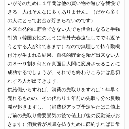
いがそのために１年間は他の買い物や遊びを我慢で
きる」人はそんなに多くありません。（だから多く
の人にとってお金が貯まらないのです）
本来自発的に貯金できない人でも借金になると半強
制的（韓国女性のように海外売春遠征してでも返そ
うとする人が出てきます）なので無理して払う動機
付けが生まれる結果、自発的貯金を殆ど出来ない人
の８〜９割を何とか真面目人間に変身させることに
成功するでしょうが、それでも終わりころには息切
れする人が出てきます。
供給側からすれば、消費の先取りをすれば１年早く
売れるものの、その代わり１年前の先取り分の反動
減が起きますし、（消費税アップ予定やたばこ値上
げ前の先取り需要景気の後で値上げ後の反動減がお
きます）消費者が月賦を払うために節約すれば日常