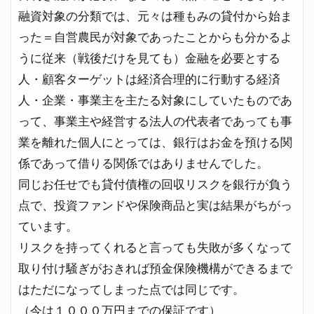
融資対象の分類では、元々は種もみの貸付から始ま
った＝自営農民が対象であったことからも分かるよ
うに従来（戦後だけを見ても）金融を必要とする
人・顧客ターゲットは経済合理的に行動する経済
人・企業・事業主を主たる対象にしていたものであ
って、事業主や経営する法人の代表者であっても事
業を離れた個人にとっては、銀行はお金を預ける関
係であって借りる関係ではありませんでした。
同じお任せでも貸付債権の回収リスクを銀行が負う
点で、投資ファンドや保険商品と実は結果がちがっ
ています。
リスクを持ってくれると言っても失敗が多くなって
取り付け騒ぎがおきれば預金保険機構ができるまで
はただになってしまった点では同じです。
（今は１０００万円までの保証です）