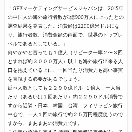
「GFKマーケティングサービスジャパンは、2015年
の中国人の海外旅行者数が1億900万人に上ったとの
調査結果を発表した。消費額は2290億米ドルにな
り、旅行者数、消費金額の両面で、世界のトップレ
ベルであるとしている。」
何やかやと言っても１億人（リピーター率２〜３回
とすれば約３０００万人）以上も海外旅行出来る人
口を抱えている上に、一回当たり消費力も高い事実
を直視する必要があるでしょう。
延べ人数としても２２９０億ドル÷１億人→一人当
たり（あるいは１回あたり）約２２９０ドル消費で
すから近隣・日本、韓国、台湾、フィリッピン旅行
中心で、一人１回の旅行で約２５万円程度使うので
すから、まあまあの消費力です。