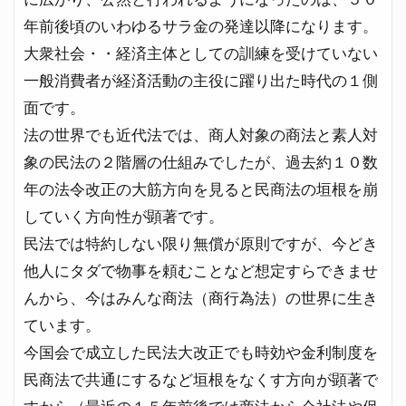
年前後頃のいわゆるサラ金の発達以降になります。
大衆社会・・経済主体としての訓練を受けていない
一般消費者が経済活動の主役に躍り出た時代の１側
面です。
法の世界でも近代法では、商人対象の商法と素人対
象の民法の２階層の仕組みでしたが、過去約１０数
年の法令改正の大筋方向を見ると民商法の垣根を崩
していく方向性が顕著です。
民法では特約しない限り無償が原則ですが、今どき
他人にタダで物事を頼むことなど想定すらできませ
んから、今はみんな商法（商行為法）の世界に生き
ています。
今国会で成立した民法大改正でも時効や金利制度を
民商法で共通にするなど垣根をなくす方向が顕著で