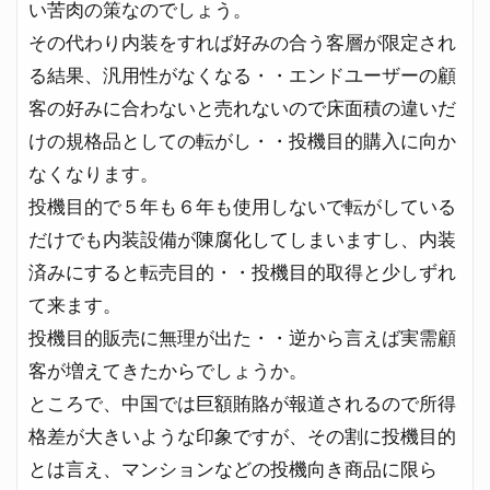
い苦肉の策なのでしょう。
その代わり内装をすれば好みの合う客層が限定され
る結果、汎用性がなくなる・・エンドユーザーの顧
客の好みに合わないと売れないので床面積の違いだ
けの規格品としての転がし・・投機目的購入に向か
なくなります。
投機目的で５年も６年も使用しないで転がしている
だけでも内装設備が陳腐化してしまいますし、内装
済みにすると転売目的・・投機目的取得と少しずれ
て来ます。
投機目的販売に無理が出た・・逆から言えば実需顧
客が増えてきたからでしょうか。
ところで、中国では巨額賄賂が報道されるので所得
格差が大きいような印象ですが、その割に投機目的
とは言え、マンションなどの投機向き商品に限ら