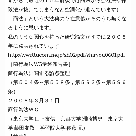
すから（最近の１５年前後では商法から会社法や保
険法が抜けてしまうなど空洞化が進んでいます）
「商法」という大法典の存在意義がそのうち無くな
るように思います。
私のような関心を持った研究論文がすでに２００８
年に発表されています。
http://wwr8.ucom.ne.jp/sh02/pdf/shiryou0601.pdf
［商行為法WG最終報告書］
商行為法に関する論点整理
（第５０４条～第５５８条，第５９３条～第５９６
条）
２００８年３月３１日
商行為法ＷＧ
（東京大学 山下友信 京都大学 洲崎博史 東京大
学 藤田友敬 学習院大学 後藤 元）