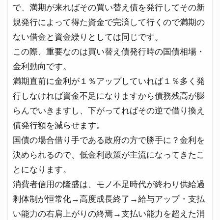
で、満期が来ればその買い替え債を発行してその新
規発行によって得た資金で完済して行くので満期の
ない借金と資金繰りとしては同じです。
この際、重要なのは買い替え債発行時の国債相場・
金利動向です。
満期直前に金利が１％アップしていれば１％多く発
行しなければ資金不足になりますから債務残高が膨
らんでいきますし、下がってればその逆で借り換え
債発行額を減らせます。
国債の場合借り手である政府の方で勝手に？金利を
決められるので、低金利政策が主流になってきたこ
とになります。
消費者信用の隆盛は、モノ不足時代が終わり供給過
剰体制が恒常化→高度成長終了→給与アップ・支払
い能力の右肩上がりの終焉→支払い能力を超えた消