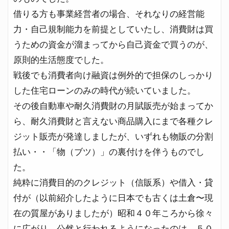
借りる方も事業経営者の場合、それなりの経営能
力・自己規制能力を前提としていたし、消費財は買
うための資金が溜まってから自己資金で買うのが、
原則的生活態度でした。
戦後でも消費者向け融資は例外的で担保のしっかり
した住宅ローンのみの時代が続いていました。
その後自動車や耐久消費財の月賦販売が始まってか
ら、耐久消費財と言えない商品購入にまで各種クレ
ジット販売が発達しましたが、いずれも物販の分割
払い・・「物（ブツ）」の裏付けを伴うものでし
た。
純粋に消費目的のクレジット（信販系）や借入・貸
付が（以前紹介したように日本でも古くは土倉〜現
在の質屋がありましたが）昭和４０年ころから徐々
に広がり、公然と行われるようになったのは、５０