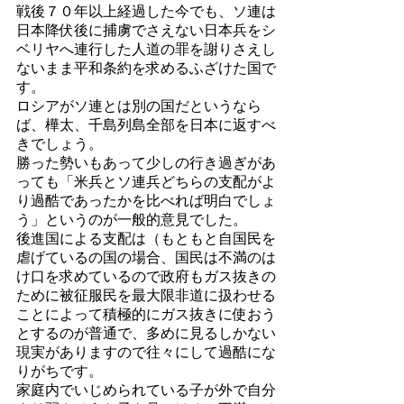
戦後７０年以上経過した今でも、ソ連は
日本降伏後に捕虜でさえない日本兵をシ
ベリヤへ連行した人道の罪を謝りさえし
ないまま平和条約を求めるふざけた国で
す。
ロシアがソ連とは別の国だというなら
ば、樺太、千島列島全部を日本に返すべ
きでしょう。
勝った勢いもあって少しの行き過ぎがあ
っても「米兵とソ連兵どちらの支配がよ
り過酷であったかを比べれば明白でしょ
う」というのが一般的意見でした。
後進国による支配は（もともと自国民を
虐げているの国の場合、国民は不満のは
け口を求めているので政府もガス抜きの
ために被征服民を最大限非道に扱わせる
ことによって積極的にガス抜きに使おう
とするのが普通で、多めに見るしかない
現実がありますので往々にして過酷にな
りがちです。
家庭内でいじめられている子が外で自分