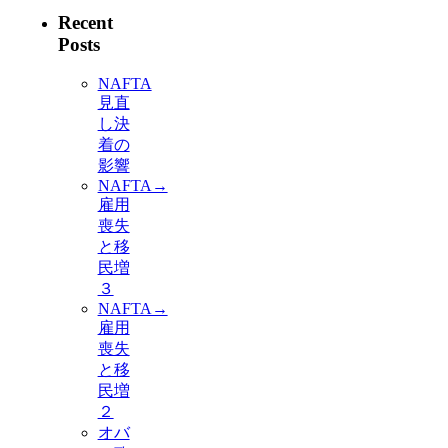
Recent
Posts
NAFTA
見直
し決
着の
影響
NAFTA→
雇用
喪失
と移
民増
３
NAFTA→
雇用
喪失
と移
民増
２
オバ