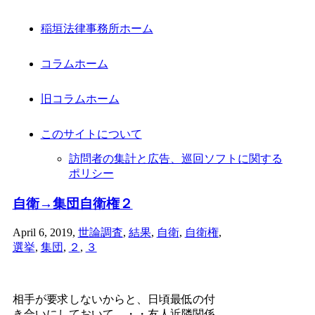
稲垣法律事務所ホーム
コラムホーム
旧コラムホーム
このサイトについて
訪問者の集計と広告、巡回ソフトに関する
ポリシー
自衛→集団自衛権２
April 6, 2019
,
世論調査
,
結果
,
自衛
,
自衛権
,
選挙
,
集団
,
２
,
３
相手が要求しないからと、日頃最低の付
き合いにしておいて、・・友人近隣関係