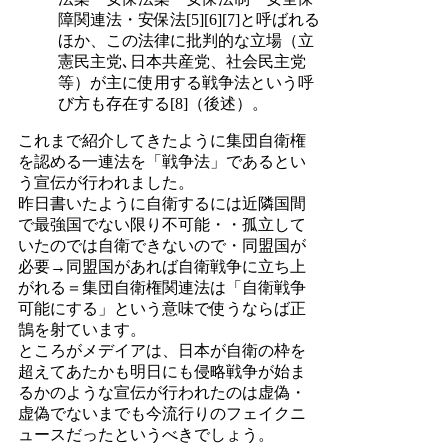
障関連法・安保法[5][6][7]と呼ばれる
ほか、この法律に批判的な立場（立
憲民主党､日本共産党、社会民主党
等）が主に使用する戦争法という呼
び方も存在する[8]（後述）。
これまで紹介してきたように集団自衛権
を認める一連法を「戦争法」であるとい
う宣伝が行われました。
昨日書いたように自衛するには近隣国間
で最強国でない限り不可能・・孤立して
いたのでは自衛できないので・同盟国が
必要→同盟国があれば自衛戦争に立ち上
がれる＝集団自衛権関連法は「自衛戦争
可能にする」という意味で使うならば正
鵠を射ています。
ところがメデイアは、日本が自衛の枠を
超えてあたかも明日にも侵略戦争が始ま
るかのような宣伝が行われたのは虚偽・
虚偽でないまでも今流行りのフェイクニ
ュースだったというべきでしょう。