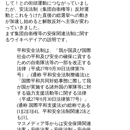
して！との街頭運動につながっていまし
たが、安法法制（集団自衛権等）反対運
動とこれをうけた直後の総選挙への動き
が加速し始めると解散反対へ主張が変わ
っていきました。
まず集団自衛権等の安保関連法制に関す
るウイキペデイアの説明です。
平和安全法制は、「我が国及び国際
社会の平和及び安全の確保に資する
ための自衛隊法等の一部を改正する
法律（平成27年9月30日法律第76
号）」(通称 平和安全法制整備法)と
「国際平和共同対処事態に際して我
が国が実施する諸外国の軍隊等に対
する協力支援活動等に関する法律
（平成27年9月30日法律第77号）」
(通称 国際平和支援法)の総称である
[1][2][3][4]。平和安全法制関連2法と
も[1]。
マスメディア等からは安全保障関連
法案・安保法案・安保法制・安全保