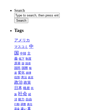
Search
Tags
アメリカ
中
マスコミ
国
中韓
主
義
制度
低下
原発
国
国債
国民
国際
報
変化
道
崩壊
役割
憲法
政党
政治
政策
日本
格差
民
社会
族
経
能力
自由
済
行動
調整
責任
重
違い
資金