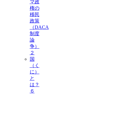
マ政
権の
移民
政策
（DACA
制度
論
争）
２
国
（く
に）
と
は？
６