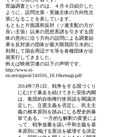
世論調査というのは、４月４日紹介した
ように、設問次第・実施主体の方向性次
第になることを表しています。
もともと片面講和反対（ソ連支配の方が
良い主張）以来の思想系譜を引きずる団
体の意向に沿う方向の設問による調査結
果を反対派の団体が最大限我田引水的に
利用して国会周辺デモ等を各種団体が企
画実行してきました。
例えば映画労連の以下の声明です。
http://www.ei-
en.net/appeal/141016_10.16ketsugi.pdf
2014年7月1日、戦争をする国づくり
にむけて暴走を続けてきた安倍内閣
は、集団的自衛権行使容認を閣議決
定した。立憲主義を否定し、民主主
義の根本原則を踏みにじる歴史的暴
挙である。 一方的な解釈の変更によ
って、戦争放棄を謳い平和主義を基
本原則に掲げる憲法を破壊する決定