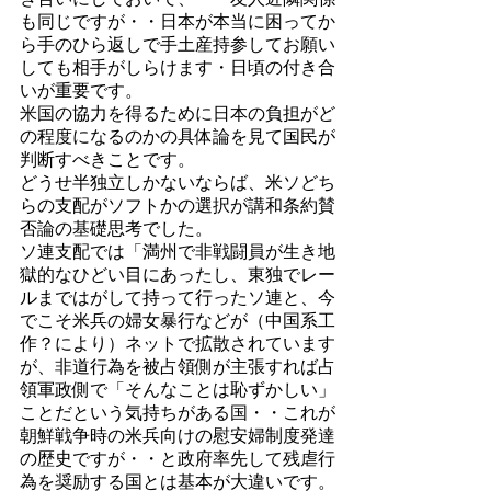
も同じですが・・日本が本当に困ってか
ら手のひら返しで手土産持参してお願い
しても相手がしらけます・日頃の付き合
いが重要です。
米国の協力を得るために日本の負担がど
の程度になるのかの具体論を見て国民が
判断すべきことです。
どうせ半独立しかないならば、米ソどち
らの支配がソフトかの選択が講和条約賛
否論の基礎思考でした。
ソ連支配では「満州で非戦闘員が生き地
獄的なひどい目にあったし、東独でレー
ルまではがして持って行ったソ連と、今
でこそ米兵の婦女暴行などが（中国系工
作？により）ネットで拡散されています
が、非道行為を被占領側が主張すれば占
領軍政側で「そんなことは恥ずかしい」
ことだという気持ちがある国・・これが
朝鮮戦争時の米兵向けの慰安婦制度発達
の歴史ですが・・と政府率先して残虐行
為を奨励する国とは基本が大違いです。