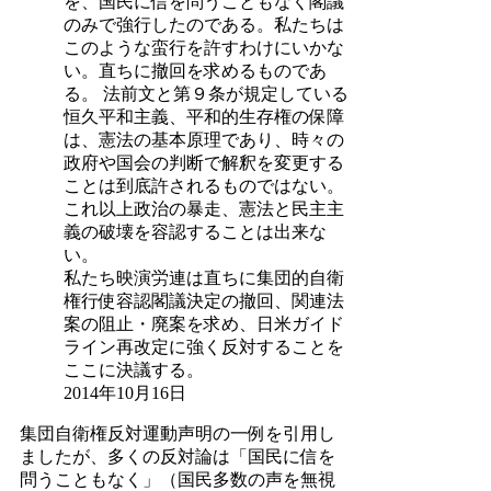
を、国民に信を問うこともなく閣議
のみで強行したのである。私たちは
このような蛮行を許すわけにいかな
い。直ちに撤回を求めるものであ
る。 法前文と第９条が規定している
恒久平和主義、平和的生存権の保障
は、憲法の基本原理であり、時々の
政府や国会の判断で解釈を変更する
ことは到底許されるものではない。
これ以上政治の暴走、憲法と民主主
義の破壊を容認することは出来な
い。
私たち映演労連は直ちに集団的自衛
権行使容認閣議決定の撤回、関連法
案の阻止・廃案を求め、日米ガイド
ライン再改定に強く反対することを
ここに決議する。
2014年10月16日
集団自衛権反対運動声明の一例を引用し
ましたが、多くの反対論は「国民に信を
問うこともなく」（国民多数の声を無視