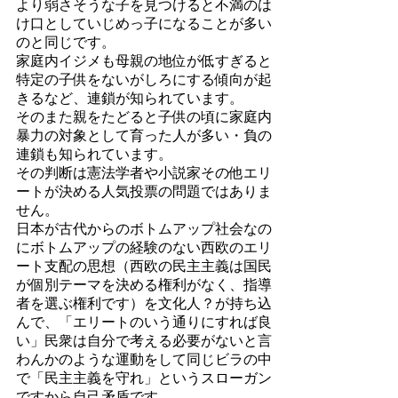
より弱さそうな子を見つけると不満のは
け口としていじめっ子になることが多い
のと同じです。
家庭内イジメも母親の地位が低すぎると
特定の子供をないがしろにする傾向が起
きるなど、連鎖が知られています。
そのまた親をたどると子供の頃に家庭内
暴力の対象として育った人が多い・負の
連鎖も知られています。
その判断は憲法学者や小説家その他エリ
ートが決める人気投票の問題ではありま
せん。
日本が古代からのボトムアップ社会なの
にボトムアップの経験のない西欧のエリ
ート支配の思想（西欧の民主主義は国民
が個別テーマを決める権利がなく、指導
者を選ぶ権利です）を文化人？が持ち込
んで、「エリートのいう通りにすれば良
い」民衆は自分で考える必要がないと言
わんかのような運動をして同じビラの中
で「民主主義を守れ」というスローガン
ですから自己矛盾です。