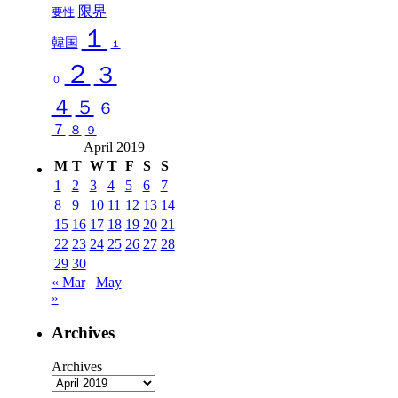
限界
要性
１
韓国
１
２
３
０
４
５
６
７
８
９
April 2019
M
T
W
T
F
S
S
1
2
3
4
5
6
7
8
9
10
11
12
13
14
15
16
17
18
19
20
21
22
23
24
25
26
27
28
29
30
« Mar
May
»
Archives
Archives