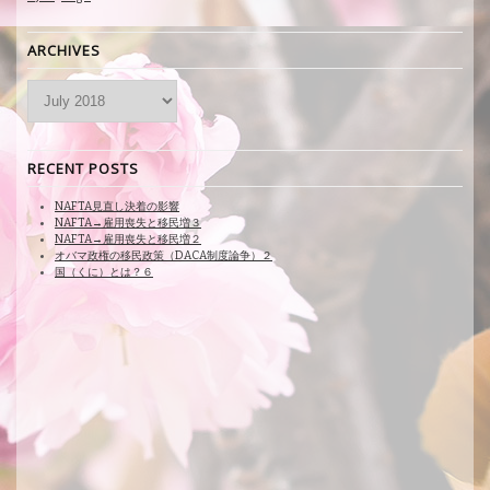
ARCHIVES
Archives
RECENT POSTS
NAFTA見直し決着の影響
NAFTA→雇用喪失と移民増３
NAFTA→雇用喪失と移民増２
オバマ政権の移民政策（DACA制度論争）２
国（くに）とは？６