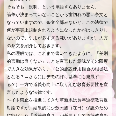
そもそも「規制」という単語すらありません。
論争が決まっていないことから歯切れの悪い条文と
なっていますので、条文全部みないと、この法律で
何が事実上規制されるようになったかがはっきりし
ないので、引用が多すぎる嫌いがありますが、大方
の条文を紹介しておきます。
私の理解では、これまで書いてきたように、「差別
的言動は良くない」ことを宣言した意味がその限度
で大きな効果があり、（公的施設使用拒否の根拠法
となる？→さらにはデモの許可基準にも発展す
る？）一方で道義心向上に取り組む教育必要性を宣
言したような法律です。
ヘイト禁止を推進してきた革新系は長年道徳教育反
対論ですが、結果的に少数民族（在日）保護のため
に特化した「道徳教育？」が必要として道徳教育を