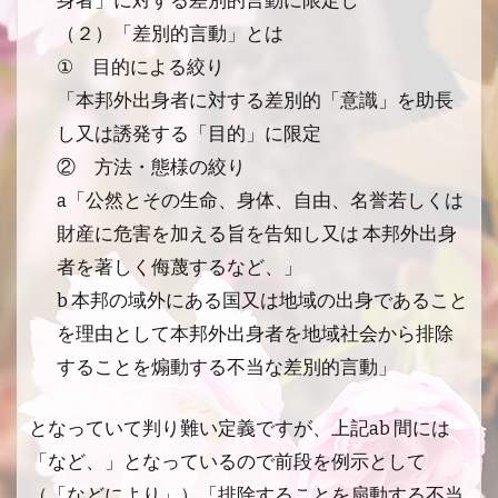
身者」に対する差別的言動に限定し
（２）「差別的言動」とは
① 目的による絞り
「本邦外出身者に対する差別的「意識」を助長
し又は誘発する「目的」に限定
② 方法・態様の絞り
a「公然とその生命、身体、自由、名誉若しくは
財産に危害を加える旨を告知し又は 本邦外出身
者を著しく侮蔑するなど、」
b 本邦の域外にある国又は地域の出身であること
を理由として本邦外出身者を地域社会から排除
することを煽動する不当な差別的言動」
となっていて判り難い定義ですが、上記ab 間には
「など、」となっているので前段を例示として
（「などにより」）「排除することを扇動する不当