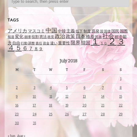
TAGS
中国
アメリカ
マスコミ
主義
中韓
制度
原発
国民
国際
低下
国
国債
社会
政治
日本
政策
変化
格差
能
役割
憲法
経済
報道
崩壊
政党
民族
１
２
３
限界
韓国
自由
力
重要性
違い
行動
調整
責任
資金
１０
４
５
６
７
８
９
July 2018
M
T
W
T
F
S
S
1
2
3
4
5
6
7
8
9
10
11
12
13
14
15
16
17
18
19
20
21
22
23
24
25
26
27
28
29
30
31
« Jun
Aug »