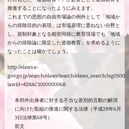
推進することになったようにみえます。
これまでの思想の自由市場論の例外として「地域か
らの排除目的の表現」は市場原理に委ねない分野と
し、規制対象となる能登同様に教育現場でも「地域
からの排除論に限定した道徳教育」を求めるように
なったことは確かでしょう。
http://elaws.e-
gov.go.jp/search/elawsSearch/elaws_search/lsg0500/d
lawId=428AC1000000068
本邦外出身者に対する不当な差別的言動の解消
に向けた取組の推進に関する法律（平成28年6月
3日法律第68号）
前文