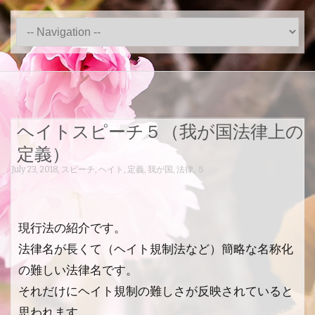
ヘイトスピーチ５（我が国法律上の
定義）
July 23, 2018
,
スピーチ
,
ヘイト
,
定義
,
我が国
,
法律
,
５
現行法の紹介です。
法律名が長くて（ヘイト規制法など）簡略な名称化
の難しい法律名です。
それだけにヘイト規制の難しさが反映されていると
思われます。