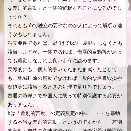
な差別的言動」と一体的解釈することになるのでし
ょうか？
それともabで独立の要件なのか人によって解釈が違
うかもしれません。
独立要件であれば、aだけでbの「扇動」しなくとも
該当しますが、一体であれば、侮辱的言動等があっ
ても扇動しなければ良いように読めます。
実際的にも、個人的争いでたまたま罵ったとして
も、地域排除の扇動でなければ一般的な名誉毀損や
脅迫等に該当するときの処理で足りるでしょう。
普通の喧嘩まで外国人に限って特別保護する必要が
ありません。
bは「差別的言動」の定義規定の中に「・・を扇動
する不当な差別的言動」というのですから、「差別
的言動」自体の意味解説がなく、その定義は国語的