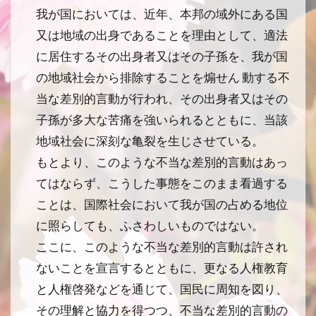
我が国においては、近年、本邦の域外にある国
又は地域の出身であることを理由として、適法
に居住するその出身者又はその子孫を、我が国
の地域社会から排除することを煽せん 動する不
当な差別的言動が行われ、その出身者又はその
子孫が多大な苦痛を強いられるとともに、当該
地域社会に深刻な亀裂を生じさせている。
もとより、このような不当な差別的言動はあっ
てはならず、こうした事態をこのまま看過する
ことは、国際社会において我が国の占める地位
に照らしても、ふさわしいものではない。
ここに、このような不当な差別的言動は許され
ないことを宣言するとともに、更なる人権教育
と人権啓発などを通じて、国民に周知を図り、
その理解と協力を得つつ、不当な差別的言動の