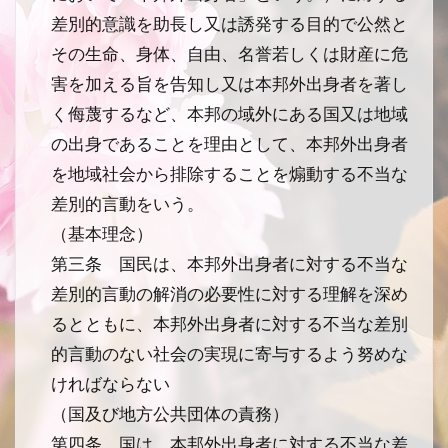
差別的意識を助長し又は誘発する目的で公然と
その生命、身体、自由、名誉若しくは財産に危
害を加える旨を告知し又は本邦外出身者を著し
く侮蔑するなど、本邦の域外にある国又は地域
の出身であることを理由として、本邦外出身者
を地域社会から排除することを煽動する不当な
差別的言動をいう。
（基本理念）
第三条 国民は、本邦外出身者に対する不当な
差別的言動の解消の必要性に対する理解を深め
るとともに、本邦外出身者に対する不当な差別
的言動のない社会の実現に寄与するよう努めな
ければならない
（国及び地方公共団体の責務）
第四条 国は、本邦外出身者に対する不当な差