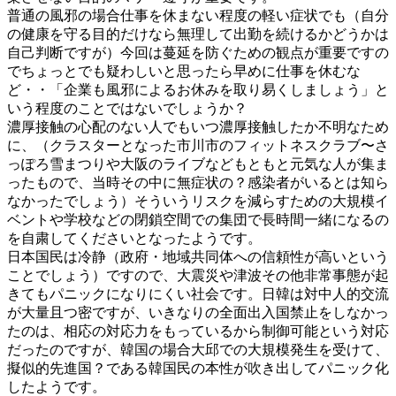
普通の風邪の場合仕事を休まない程度の軽い症状でも（自分
の健康を守る目的だけなら無理して出勤を続けるかどうかは
自己判断ですが）今回は蔓延を防ぐための観点が重要ですの
でちょっとでも疑わしいと思ったら早めに仕事を休むな
ど・・「企業も風邪によるお休みを取り易くしましょう」と
いう程度のことではないでしょうか？
濃厚接触の心配のない人でもいつ濃厚接触したか不明なため
に、（クラスターとなった市川市のフィットネスクラブ〜さ
っぽろ雪まつりや大阪のライブなどもともと元気な人が集ま
ったもので、当時その中に無症状の？感染者がいるとは知ら
なかったでしょう）そういうリスクを減らすための大規模イ
ベントや学校などの閉鎖空間での集団で長時間一緒になるの
を自粛してくださいとなったようです。
日本国民は冷静（政府・地域共同体への信頼性が高いという
ことでしょう）ですので、大震災や津波その他非常事態が起
きてもパニックになりにくい社会です。日韓は対中人的交流
が大量且つ密ですが、いきなりの全面出入国禁止をしなかっ
たのは、相応の対応力をもっているから制御可能という対応
だったのですが、韓国の場合大邱での大規模発生を受けて、
擬似的先進国？である韓国民の本性が吹き出してパニック化
したようです。