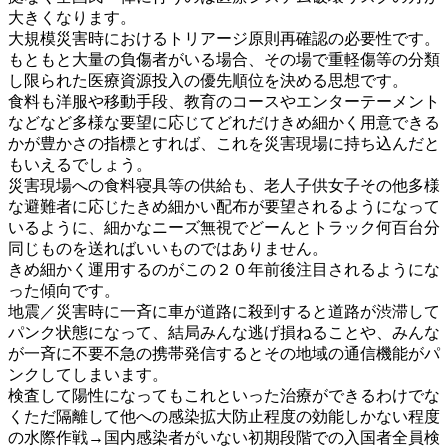
大きくなります。
大規模災害時におけるトリアージ原則再確認の必要性です。
もともと大量の負傷者がいる場合、その場で重軽傷等の分類
し限られた医療資源投入の優先順位を決める思想です。
食料も洋服や移動手段、教育のコースやエンターテーメント
などなど多様な要望に応じてどれだけきめ細かく用意できる
かが豊かさの指標とすれば、これを災害現場に持ち込んだと
もいえるでしょう。
災害現場への食料寝具等の供給も、老人子供女子その他多様
な避難者に応じたきめ細かい配布が要望されるようになって
いるように、細かなニーズ無視でどーんとトラック何百台分
同じものを送ればいいものではありません。
きめ細かく運用するのがこの２０年前後注目されるようにな
った傾向です。
地震／災害時に一斉に車が道路に殺到すると道路が渋滞して
パンク状態になって、結局みんな逃げ損ねることや、みんな
が一斉に不要不急の携帯発信するとその地域の通信機能がパ
ンクしてしまいます。
検査して陽性になってもこれといった治療ができるわけでな
くただ隔離して他への感染拡大防止程度の効能しかない程度
の水際作戦→国内感染者がいない初期段階での入国者全員検