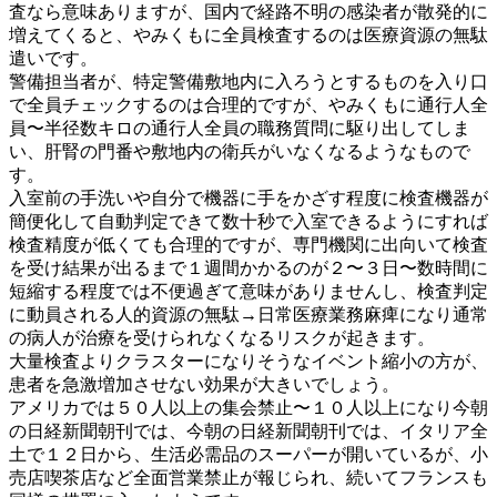
査なら意味ありますが、国内で経路不明の感染者が散発的に
増えてくると、やみくもに全員検査するのは医療資源の無駄
遣いです。
警備担当者が、特定警備敷地内に入ろうとするものを入り口
で全員チェックするのは合理的ですが、やみくもに通行人全
員〜半径数キロの通行人全員の職務質問に駆り出してしま
い、肝腎の門番や敷地内の衛兵がいなくなるようなもので
す。
入室前の手洗いや自分で機器に手をかざす程度に検査機器が
簡便化して自動判定できて数十秒で入室できるようにすれば
検査精度が低くても合理的ですが、専門機関に出向いて検査
を受け結果が出るまで１週間かかるのが２〜３日〜数時間に
短縮する程度では不便過ぎて意味がありませんし、検査判定
に動員される人的資源の無駄→日常医療業務麻痺になり通常
の病人が治療を受けられなくなるリスクが起きます。
大量検査よりクラスターになりそうなイベント縮小の方が、
患者を急激増加させない効果が大きいでしょう。
アメリカでは５０人以上の集会禁止〜１０人以上になり今朝
の日経新聞朝刊では、
今朝の日経新聞朝刊では、イタリア全
土で１２日から、生活必需品のスーパーが開いているが、小
売店喫茶店など全面営業禁止が報じられ、続いてフランスも