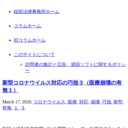
稲垣法律事務所ホーム
コラムホーム
旧コラムホーム
このサイトについて
訪問者の集計と広告、巡回ソフトに関するポリシ
ー
新型コロナウイルス対応の巧拙３（医療崩壊の有
無１）
March 17, 2020
,
コロナウイルス
,
医療
,
対応
,
崩壊
,
巧拙
,
新型
,
有無
,
１
,
３