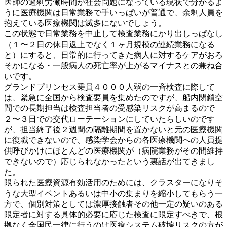
医師の過剰労働時間が社会問題になっている現状で分かるよ
うに医療機関は日常業務で手いっぱいが普通で、余剰人員を
抱えている医療機関は滅多にないでしょう。
この状態で日常業務を中止して検査業務にかり出しっぱなし
（１〜２日の休日返上でなく１ヶ月規模の連続業務になる
と）にすると、日常的に行ってきた病人に対するケアがおろ
そかになる・一般病人の死亡率が上がるマイナスとの兼ね合
いです。
グランドプリンセス乗員４０００人弱の一斉検査に際して
は、緊急に全国から検査要員を集めたのですが、船内閉鎖空
間での長期担当は検査担当者の受感染リスクが高まるので
２〜３日での交代ローテーションにしていたらしいのです
が、担当終了後２週間の隔離期間を置かないと元の医療機関
に復職できないので、感染学会からの各医療機関への人員提
供呼びかけにほとんどの医療機関が（病院業務がその間維持
できないので）応じられなかったという裏話が出てきまし
た。
限られた医療資源有効活用のためには、クラスターになりそ
うな大型イベントあるいは中小の集まりを縮小してもらう一
方で、個別対策としては濃厚接触者その他一定の疑いのある
限定者に対する具体的必要に応じた検査に限定すべきで、根
拠なく全国民一律に行うのは医療システム破壊リスクの方が