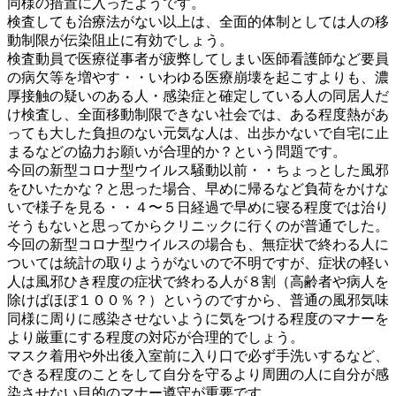
同様の措置に入ったようです。
検査しても治療法がない以上は、全面的体制としては人の移
動制限が伝染阻止に有効でしょう。
検査動員で医療従事者が疲弊してしまい医師看護師など要員
の病欠等を増やす・・いわゆる医療崩壊を起こすよりも、濃
厚接触の疑いのある人・感染症と確定している人の同居人だ
け検査し、全面移動制限できない社会では、ある程度熱があ
っても大した負担のない元気な人は、出歩かないで自宅に止
まるなどの協力お願いが合理的か？という問題です。
今回の新型コロナ型ウイルス騒動以前・・ちょっとした風邪
をひいたかな？と思った場合、早めに帰るなど負荷をかけな
いで様子を見る・・４〜５日経過で早めに寝る程度では治り
そうもないと思ってからクリニックに行くのが普通でした。
今回の新型コロナ型ウイルスの場合も、無症状で終わる人に
ついては統計の取りようがないので不明ですが、症状の軽い
人は風邪ひき程度の症状で終わる人が８割（高齢者や病人を
除けばほぼ１００％？）というのですから、普通の風邪気味
同様に周りに感染させないように気をつける程度のマナーを
より厳重にする程度の対応が合理的でしょう。
マスク着用や外出後入室前に入り口で必ず手洗いするなど、
できる程度のことをして自分を守るより周囲の人に自分が感
染させない目的のマナー遵守が重要です。