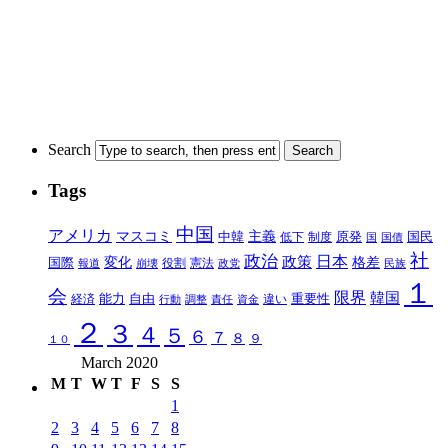
Search
Tags
中国
アメリカ
マスコミ
中韓
主義
原発
制度
国民
低下
国
国債
社
政治
日本
政策
変化
格差
国際
報道
崩壊
役割
憲法
政党
民族
１
会
限界
韓国
能力
自由
重要性
違い
経済
行動
調整
責任
資金
２
３
４
５
６
７
８
９
１０
March 2020
M
T
W
T
F
S
S
1
2
3
4
5
6
7
8