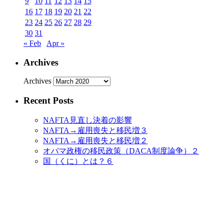
9
10
11
12
13
14
15
16
17
18
19
20
21
22
23
24
25
26
27
28
29
30
31
« Feb
Apr »
Archives
Archives
Recent Posts
NAFTA見直し決着の影響
NAFTA→雇用喪失と移民増３
NAFTA→雇用喪失と移民増２
オバマ政権の移民政策（DACA制度論争）２
国（くに）とは？６