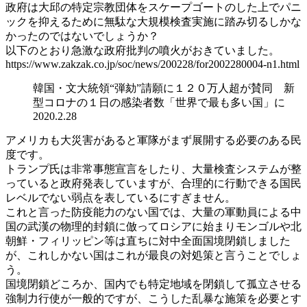
政府は大邱の特定宗教団体をスケープゴートのした上でパニ
ックを抑えるために無駄な大規模検査実施に踏み切るしかな
かったのではないでしょうか？
以下のとおり急激な政府批判の噴火がおきていました。
https://www.zakzak.co.jp/soc/news/200228/for2002280004-n1.html
韓国・文大統領“弾劾”請願に１２０万人超が賛同 新
型コロナの１日の感染者数「世界で最も多い国」に
2020.2.28
アメリカも大災害があると軍隊がまず展開する必要のある民
度です。
トランプ氏は非常事態宣言をしたり、大量検査システムが整
っていると政府発表していますが、合理的に行動できる国民
レベルでない弱点を表しているにすぎません。
これと言った防疫能力のない国では、大量の軍動員による中
国の武漢の物理的封鎖に倣ってロシアに始まりモンゴルや北
朝鮮・フィリッピン等は直ちに対中全面国境閉鎖しました
が、これしかない国はこれが最良の対処策と言うことでしょ
う。
国境閉鎖どころか、国内でも特定地域を閉鎖して孤立させる
強制力行使が一般的ですが、こうした乱暴な施策を必要とす