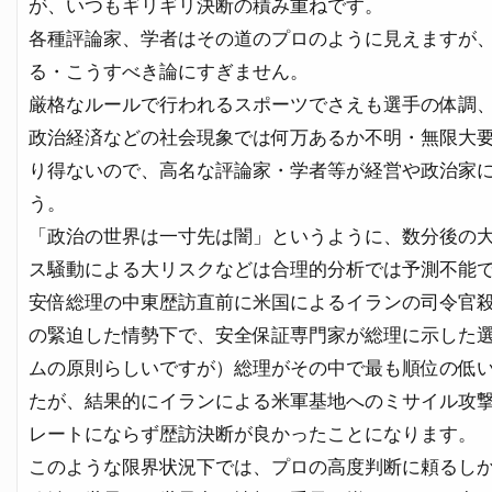
が、いつもギリギリ決断の積み重ねです。
各種評論家、学者はその道のプロのように見えますが
る・こうすべき論にすぎません。
厳格なルールで行われるスポーツでさえも選手の体調
政治経済などの社会現象では何万あるか不明・無限大
り得ないので、高名な評論家・学者等が経営や政治家
う。
「政治の世界は一寸先は闇」というように、数分後の
ス騒動による大リスクなどは合理的分析では予測不能
安倍総理の中東歴訪直前に米国によるイランの司令官
の緊迫した情勢下で、安全保証専門家が総理に示した
ムの原則らしいですが）総理がその中で最も順位の低
たが、結果的にイランによる米軍基地へのミサイル攻
レートにならず歴訪決断が良かったことになります。
このような限界状況下では、プロの高度判断に頼るし