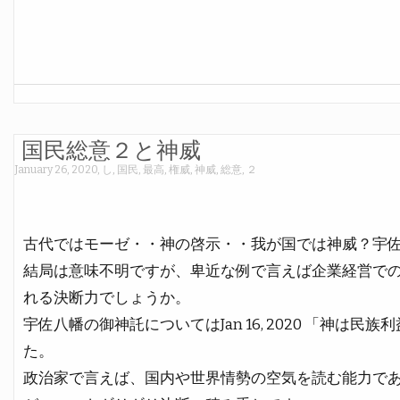
国民総意２と神威
January 26, 2020
,
し
,
国民
,
最高
,
権威
,
神威
,
総意
,
２
古代ではモーゼ・・神の啓示・・我が国では神威？宇
結局は意味不明ですが、卑近な例で言えば企業経営で
れる決断力でしょうか。
宇佐八幡の御神託についてはJan 16, 2020 「神は
た。
政治家で言えば、国内や世界情勢の空気を読む能力で