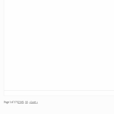
Page 1 of 17
1
2
3
4
5
...
10
...
»
Last »