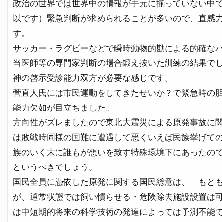
政治の世界では世界中の情報が手元に揃っていない中
以です）緊急判断が求められることが多いので、直感
す。
サッカー・ラグビーなどで瞬時動物的勘による的確な
当医師等の専門家判断の場合鍛え抜いた訓練の結果で
神の啓示受診能力双方が必要な感じです。
菅直人氏には市民運動をしてきたせいか？で緊急時の
能力欠如が目立ちました。
方向性がズレましたので東北大震災による原発事故に
は敗戦時同様の国難に遭遇して悪くいえば民族挙げて
族のいく末に誰もが想いを致す特殊環境下にあったの
というべきでしょう。
国民全員に憑依した原発に関する国民総意は、「もと
が、通常状態では飼い慣らせる・危険除去施設設置は
は中短期的将来の科学技術の発達によっては予測不能