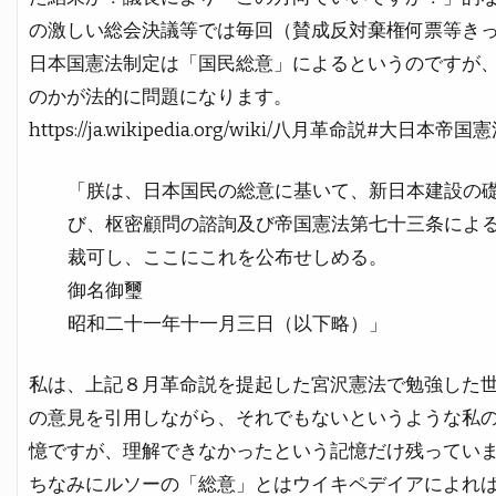
の激しい総会決議等では毎回（賛成反対棄権何票等き
日本国憲法制定は「国民総意」によるというのですが
のかが法的に問題になります。
https://ja.wikipedia.org/wiki/八月革命説#
「朕は、日本国民の総意に基いて、新日本建設の
び、枢密顧問の諮詢及び帝国憲法第七十三条によ
裁可し、ここにこれを公布せしめる。
御名御璽
昭和二十一年十一月三日（以下略）」
私は、上記８月革命説を提起した宮沢憲法で勉強した
の意見を引用しながら、それでもないというような私
憶ですが、理解できなかったという記憶だけ残ってい
ちなみにルソーの「総意」とはウイキペデイアによれ