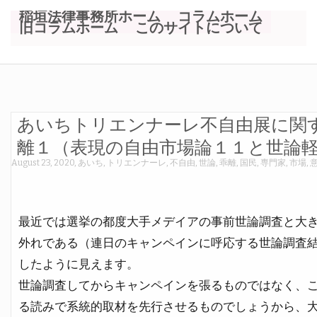
稲垣法律事務所ホーム
コラムホーム
旧コラムホーム
このサイトについて
あいちトリエンナーレ不自由展に関
離１（表現の自由市場論１１と世論
August 23, 2020
,
あいち
,
トリエンナーレ
,
不自由
,
世論
,
乖離
,
国民
,
専門家
,
市場
,
最近では選挙の都度大手メデイアの事前世論調査と大
外れである（連日のキャンペインに呼応する世論調査
したように見えます。
世論調査してからキャンペインを張るものではなく、
る読みで系統的取材を先行させるものでしょうから、