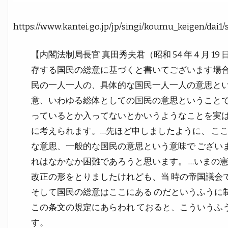
https://www.kantei.go.jp/jp/singi/koumu_keigen/dai1
【内閣法制局長官 真田秀夫君（昭和 54 年４月 1
存する国民の総意に基づくと書いてございます場合
民の一人一人の、具体的な国民一人一人の意思とい
意、いわゆる総体としての国民の意思ということで
っているとか入ってないとかいうようなことを実は
に考えられます。…先ほど申しましたように、 こ
な意思、一般的な国民の意思という意味で ござい
れはなかなか困難であろうと思います。 …いまの
改正の形をとりましたけれども、当 時の帝国議会
そして国民の総意はここにある のだというふうに
この条文の規定にあらわれ ておると、こういうふ
す。