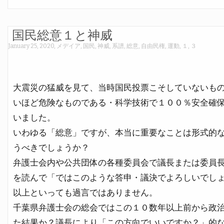
国民総意１と神威
January 25, 2020
,
メデイア
,
国民
,
神威
,
系譜
,
総意
,
自由民権
,
運動
,
１
,
３
大震災の猛威を見て、当時国民投票こそしていないも
いほど危険なものである・科学技術で１００％安全確
いました。
いわゆる「総意」ですが、本当に重要なことは形式的
うべきでしょうか？
弁護士会内や公共団体の各種委員会で議長または委員
を読んで「ではこのような答申・議決でよろしいでし
以上といっても過言ではありません。
千葉県弁護士会の総会ではこの１０数年以上前から政
た結果か？議長により「この方向でいいですか？」的