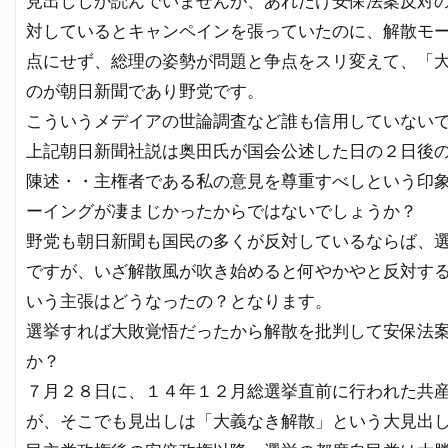
見出ししか読んでいませんが、あれだけ安保法案反対
対しているとキャンペインを張っていたのに、解散モ
点にせず、総理の姿勢が問題と争点をスリ変えて、「
のが朝日新聞であり野党です。
こういうメデイアの世論調査など誰も信用していない
上記朝日新聞社説は奥田氏が国会公述した日の２日後
陳述・・主権者である私の意見を尊重すべしという印
ーイングが凄まじかったからではないでしょうか？
野党も朝日新聞も国民の多くが反対しているならば、
ですが、いざ解散風が吹き始めると何やかやと反対す
いう主張はどうなったの？となります。
選挙すれば大敗覚悟だったから解散を批判して安保法
か？
７月２８日に、１４年１２月総選挙直前に行われた共
が、そこでも見出しは「大義なき解散」という大見出