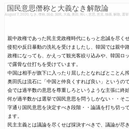
国民意思僭称と大義なき解散論
August 7, 2020
,
なき
,
僭称
,
国会
,
国民
,
大義
,
奥田
,
怖い
,
意思
,
意見
,
独善
,
解散
,
選挙
親中政権であった民主党政権時代にもっと忠誠を尽く
侵犯や反日暴動の洗礼を受けましたし、韓国では親中
政権になっても、かえって観光客絞り込みや、韓国ロ
で露骨な仕打ちを受けています。
中国は相手が旗下に入ったり屈したとなればとことん
奥田氏は流石に「中国と仲良くすれば良い」というの
会では過半数の意思を尊重しろというような主張に終
何が過半数かは選挙で国民意思を問うしかない・・そ
字通り国民意思を決定すべき段階・・論議を打ち切っ
ます。
民主主義とは議論を尽くせば採決すべきで、議論が尽