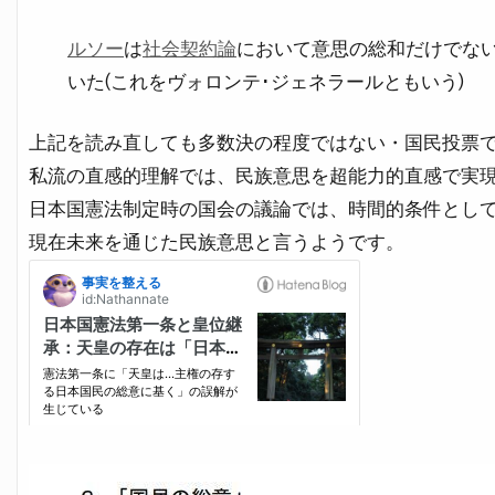
ルソー
は
社会契約論
において意思の総和だけでな
いた(これを
ヴォロンテ･ジェネラール
ともいう)
上記を読み直しても多数決の程度ではない・国民投票
私流の直感的理解では、民族意思を超能力的直感で実
日本国憲法制定時の国会の議論では、時間的条件とし
現在未来を通じた民族意思と言うようです。