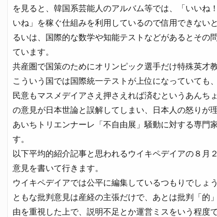
を見ると、韓国系芸能人のアルバム等では、「いいね
いね」を稼ぐ仕組みを利用しているので信用できない
るいは、国際的な数学や知能テストなどがあるとその
ています。
共産圏で国策のためにオリンピック選手だけ特殊英才
こういう国では国際統一テストが上位になっていても
民意もマスメデイアさえ押さえれば済むというあんち
の意見が日本世論と誤解してしまい、日本人の怒りが
あいちトリエンナーレ「不自由展」騒動に対する専門
す。
以下平均的紹介記事と思われるウイキペデイアの８月
意見を書いて行きます。
ウイキペデイアでは公平に編集しているつもりでしょ
ともな批判意見は産経の主張だけで、あとは批判「的
由を重視した上で、説明不足とか運営ミスをいう程度