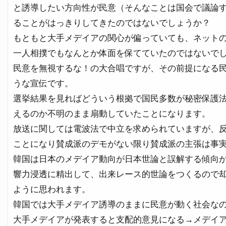
と誘導したい方向性が民意（そんなことは国会で議論
ることがはっきりしてきたのではないでしょうか？
もともと大手メデイアの関心が偏っていても、ネット
一人相撲でもなんとか体面を保てていたのではないで
民意を無視するな！の大合唱ですが、その前提になる
うな宣伝です。
選挙結果を見ればどういう根拠で国民多数が秘密保護
えるのか不明のまま扇動していたことになります。
放送に関しては電波法で中立を求められていますが、
ことになり賛成派のデモがない限り賛成派の主張は事
韓国は日本のメデイア動向が日本世論と誤解する傾向
響力浸透に精出して、出来レース的世論をつくるので
ように思われます。
韓国では大手メデイア誘導のままに民意が動く社会な
大手メデイアが発表すると支配的意見になる→メデイ