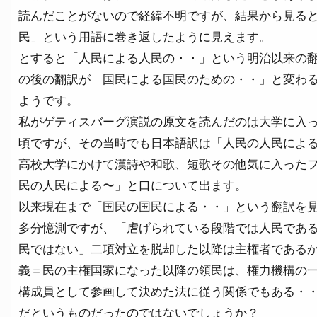
読んだことがないので経緯不明ですが、結果から見る
民」という用語に巻き返したように見えます。
とすると「人民による人民の・・」という明治以来の
の後の翻訳が「国民による国民のための・・」と変わ
ようです。
私がゲティスバーグ演説の原文を読んだのは大学に入
頃ですが、その当時でも日本語訳は「人民の人民によ
高校大学にかけて漢詩や和歌、短歌その他気に入った
民の人民による〜」と口について出ます。
以来現在まで「国民の国民による・・」という翻訳を
多分憶測ですが、「虐げられている段階では人民であ
民ではない」二項対立を脱却した以降は主権者である
義＝民の主権国家になった以降の領民は、権力機構の
構成員として参画して決めた法に従う関係でもある・
だというものだったのではないでしょうか？