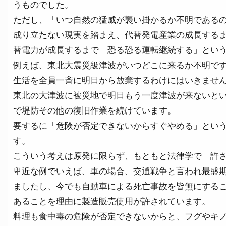
うものでした。
ただし、「いつ自然の猛威が襲い掛かるか不明である
成り立たない現実を踏まえ、代替発電産業の成長する
替電力が成長するまで「恐る恐る運転継続する」とい
例えば、東北大震災級津波がいつどこに来るか不明で
生活を全員一斉に明日から放棄するわけにはいきませ
東北の大津波に被災地で明日もう一度津波が来ないと
で堤防その他の復旧作業を続けています。
要するに「危険が否定できないからすぐやめる」とい
す。
こういう考えは原発に限らず、もともと法律学で「許
卑近な例でいえば、車の場合、交通戦争と言われ最盛
ましたし、今でも自動車による死亡事故を皆無にする
あることを理由に製造販売使用が許されています。
料理も食中毒の危険が否定できないからと、フグやキ