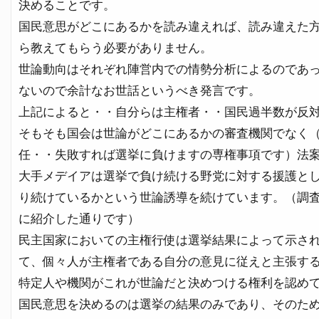
決めることです。
国民意思がどこにあるかを読み違えれば、読み違えた
ら教えてもらう必要がありません。
世論動向はそれぞれ陣営内での情勢分析によるのであ
ないので余計なお世話というべき発言です。
上記によると・・自分らは主権者・・国民過半数が反
そもそも国会は世論がどこにあるかの審査機関でなく
任・・失敗すれば選挙に負けますの専権事項です）法
大手メデイアは選挙で負け続ける野党に対する援護と
り続けているかという世論誘導を続けています。（調
に紹介した通りです）
民主国家においての主権行使は選挙結果によって示さ
て、個々人が主権者である自分の意見に従えと主張す
特定人や機関がこれが世論だと決めつける権利を認め
国民意思を決めるのは選挙の結果のみであり、そのた