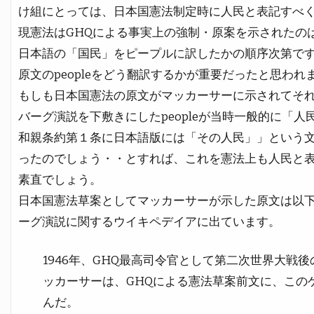
け組にとっては、日本国憲法制定時に人民と表記すべ
現憲法はGHQによる事実上の強制・原案を示されたの
日本語の「国民」をピープルに訳したかの順序次第で
原文のpeopleをどう翻訳するかが重要だったと思われ
もしも日本国憲法の原文がマッカーサーに示されてそ
バーグ演説を下敷きにしたpeopleが当時一般的に「
和親条約第１条に日本語版には「その人民」」という
ったのでしょう・・とすれば、これを憲法上も人民と
素直でしょう。
日本国憲法草案としてマッカーサーが示した原文は以
ーグ演説に関するウイキペデイアに出ています。
1946年、GHQ最高司令官として第二次世界大戦
ッカーサーは、GHQによる憲法草案前文に、この
んだ。