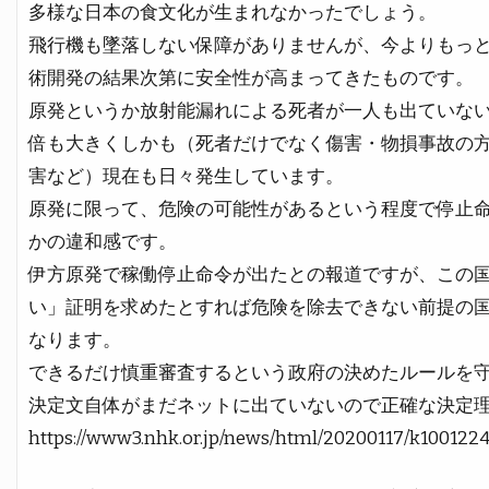
多様な日本の食文化が生まれなかったでしょう。
飛行機も墜落しない保障がありませんが、今よりもっ
術開発の結果次第に安全性が高まってきたものです。
原発というか放射能漏れによる死者が一人も出ていな
倍も大きくしかも（死者だけでなく傷害・物損事故の
害など）現在も日々発生しています。
原発に限って、危険の可能性があるという程度で停止
かの違和感です。
伊方原発で稼働停止命令が出たとの報道ですが、この
い」証明を求めたとすれば危険を除去できない前提の
なります。
できるだけ慎重審査するという政府の決めたルールを
決定文自体がまだネットに出ていないので正確な決定
https://www3.nhk.or.jp/news/html/20200117/k100122