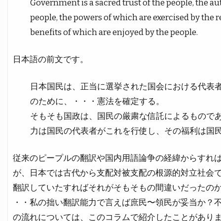
Government is a sacred trust of the people, the au
people, the powers of which are exercised by the r
benefits of which are enjoyed by the people.
日本語の前文です。
日本国民は、正当に選挙された国会における代表
のために、・・・憲法を確定する。
そもそも国政は、国民の厳粛な信託によるもので
力は国民の代表者がこれを行使し、その福利は国
従来のピープルの翻訳や国内用語論争の経緯からすれ
が、日本では古代から支配対被支配の根源的対立社会
翻訳していたすればそれがそもそもの間違いだったの
・・私の拙い翻訳能力で言えば庶民〜領民が妥当か？
の流れについては、このコラムで紹介したことがあり