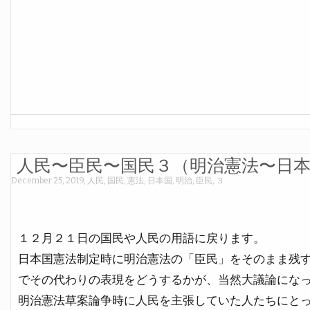
人民〜臣民〜国民３（明治憲法〜日
December 25, 2019
,
人民
,
国民
,
憲法
,
日本国
,
明治
,
臣民
,
３
１２月２１日の国民や人民の用語に戻ります。
日本国憲法制定時に明治憲法の「臣民」をそのまま残
でその代わりの表現をどうするかが、当然大議論にな
明治憲法草案論争時に人民を主張していた人たちにと