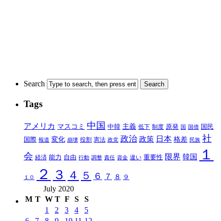
Search
Tags
中国
アメリカ
マスコミ
中韓
主義
原発
制度
国民
低下
国
国債
社
政治
日本
政策
変化
格差
国際
報道
崩壊
役割
憲法
政党
民族
１
会
限界
韓国
能力
自由
重要性
違い
経済
行動
調整
責任
資金
２
３
４
５
６
７
８
９
１０
July 2020
M
T
W
T
F
S
S
1
2
3
4
5
6
7
8
9
10
11
12