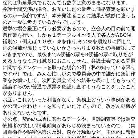
なれば街角景気でもなんでも数字は意のままになります。
弁護士間交渉の場合、お互いに別の業者に価格査定を願いす
るのが一般的ですが、本来発注者ごとに結果が微妙に違うも
のと一般に考えているからでしょう。
選挙の場合厳正に行う必要があるので、立会人の目の前で開
票作業を行い、しかも１テーブル４〜５人で各人がABC候
補別の（例えば１０枚）束を作り,その束を順繰りに回して
別の候補が混じっていないかきっちり１０枚かの再確認して
いきますので、最後までA候補の票をB候補の票に取りちが
えるようなミスは滅多におこりません。弁護士会である問題
に関するアンケートを取った場合の例（私の知っている限り
ですが）では、みんな忙しいので委員会の中で誰かに集計作
業をお願いして、次回委員会でその結果を表にしてもらって
議論するのが普通で原票を確認し直すようなことをしたこと
がありません。
お互いこれといった利害がなく、実務上どういう事例がある
かの問い合わせ・・を知りたいだけですので、改ざん動機が
ありえないからです。
その点、契約の成否に関わるデータや、世論調査等では調査
依頼者の欲しい情報傾向があらじめ決まっているので、（集
団自衛権や秘密保護法反対、森かけ騒動など、主体的に報道