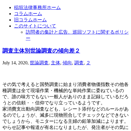
稲垣法律事務所ホーム
コラムホーム
旧コラムホーム
このサイトについて
訪問者の集計と広告、巡回ソフトに関するポリシ
ー
調査主体別世論調査の傾向差２
July 14, 2020
,
世論調査
,
主体
,
傾向
,
調査
,
２
その気で考えると国勢調査に始まり消費者物価指数その他各
種調査は全て現場作業・機械的な単純作業に委ねているの
で、誰の味方でもない一般人がありのまま記録しているだろ
うとの信頼・・信仰でなり立っているようです。
家消費支出動向調査なども、レシート添付などのルールがあ
るのでしょうが、滅多に現物照合してチェックなどできない
でしょうから、モニターになる主婦の鉛筆加減によります。
やらせ記事や報道が有名になりましたが、発注者がその気に