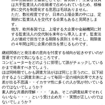
は大手監査法人の在籍者で占められているため、積極
的に交代を制度化する意思は毛頭ありません。
ただ、数社程度ですが、日本の上場企業の中には、定
期的に監査法人を交代する企業もあると見聞きしま
す。
他方、欧州各国では、上場する大企業や金融機関に対
する監査法人の交代制を来年から導入します。監査法
人が連続で担当できる期限を原則１０年とし、期限後
の４年間は同じ企業の担当を禁じるものです。
継続関係だと発注者の意向を忖度する傾向が起きやすいのが
普通ですので気になるところです。
コンピューターをどのように管理して誰がチェックしている
かまで発表すべきでしょう。
ほぼ同時期でしかも調査方法がほぼ同じと言うのに、以下紹
介するように調査主体によって毎回一定の傾向比率で大きな
差が出る不思議・・イカサマ性に多くの人が気が付いている
のではないでしょうか？
素人的な共通的理解・・・「ああ、そこの調査結果でそれく
らいなら・・・」という受け止め方・・実態が正しいのでは
ないでしょうか？