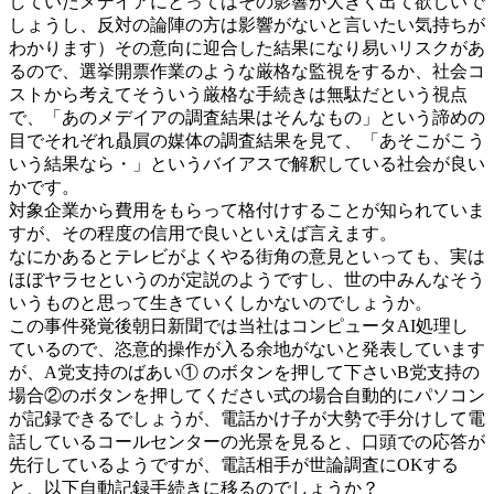
していたメデイアにとってはその影響が大きく出て欲しいで
しょうし、反対の論陣の方は影響がないと言いたい気持ちが
わかります）その意向に迎合した結果になり易いリスクがあ
るので、選挙開票作業のような厳格な監視をするか、社会コ
ストから考えてそういう厳格な手続きは無駄だという視点
で、「あのメデイアの調査結果はそんなもの」という諦めの
目でそれぞれ贔屓の媒体の調査結果を見て、「あそこがこう
いう結果なら・」というバイアスで解釈している社会が良い
かです。
対象企業から費用をもらって格付けすることが知られていま
すが、その程度の信用で良いといえば言えます。
なにかあるとテレビがよくやる街角の意見といっても、実は
ほぼヤラセというのが定説のようですし、世の中みんなそう
いうものと思って生きていくしかないのでしょうか。
この事件発覚後朝日新聞では当社はコンピュータAI処理し
ているので、恣意的操作が入る余地がないと発表しています
が、A党支持のばあい① のボタンを押して下さいB党支持の
場合②のボタンを押してください式の場合自動的にパソコン
が記録できるでしょうが、電話かけ子が大勢で手分けして電
話しているコールセンターの光景を見ると、口頭での応答が
先行しているようですが、電話相手が世論調査にOKする
と、以下自動記録手続きに移るのでしょうか？