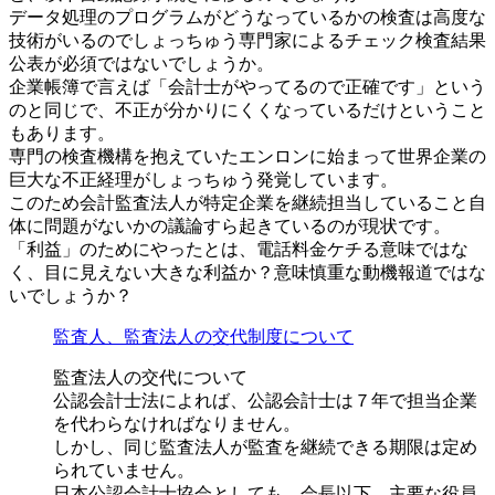
データ処理のプログラムがどうなっているかの検査は高度な
技術がいるのでしょっちゅう専門家によるチェック検査結果
公表が必須ではないでしょうか。
企業帳簿で言えば「会計士がやってるので正確です」という
のと同じで、不正が分かりにくくなっているだけということ
もあります。
専門の検査機構を抱えていたエンロンに始まって世界企業の
巨大な不正経理がしょっちゅう発覚しています。
このため会計監査法人が特定企業を継続担当していること自
体に問題がないかの議論すら起きているのが現状です。
「利益」のためにやったとは、電話料金ケチる意味ではな
く、目に見えない大きな利益か？意味慎重な動機報道ではな
いでしょうか？
監査人、監査法人の交代制度について
監査法人の交代について
公認会計士法によれば、公認会計士は７年で担当企業
を代わらなければなりません。
しかし、同じ監査法人が監査を継続できる期限は定め
られていません。
日本公認会計士協会としても、会長以下、主要な役員