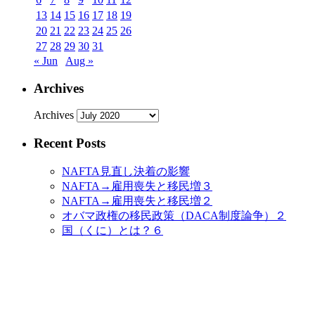
13
14
15
16
17
18
19
20
21
22
23
24
25
26
27
28
29
30
31
« Jun
Aug »
Archives
Archives
Recent Posts
NAFTA見直し決着の影響
NAFTA→雇用喪失と移民増３
NAFTA→雇用喪失と移民増２
オバマ政権の移民政策（DACA制度論争）２
国（くに）とは？６