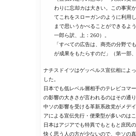
わりに忘却カは大きい。この事実か
てこれをスローガンのように利用
まで思いうかべることができるよう
一郎ら訳、上：260）。
「すべての広告は、商売の分野でも
が成果をもたらすのだ」（第一部、
ナチスドイツはゲッペルス宣伝相によ
した。
日本でも低レベル層相手のテレビコマ
の影響の大きさが言われるのはその通
中ソの影響を受ける革新系政党がメデ
アによる宣伝先行・便乗型が多いのは
日本はアジアでも特異でもともと庶民
快く思う人の方が少ないので、中ソの