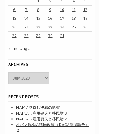
1
2
3
4
5
6
7
8
9
10
11
12
13
14
15
16
17
18
19
20
21
22
23
24
25
26
27
28
29
30
31
« Jun
Aug »
ARCHIVES
Archives
RECENT POSTS
NAFTA見直し決着の影響
NAFTA→雇用喪失と移民増３
NAFTA→雇用喪失と移民増２
オバマ政権の移民政策（DACA制度論争）
２