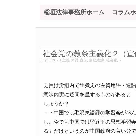
稲垣法律事務所ホーム
コラムホ
社会党の教条主義化２（宣
July 18, 2020
,
主義
,
体質
,
宣伝
,
強化
,
教条
,
社会党
,
２
党員は労組内で生煮えの左翼用語・造
意味内実に疑問を呈するものがあると
しょうか？
・・中国では毛沢東語録の学習会が盛
し、今でも中国では習近平の思想学習
る」だけというのが中国政府の言い分