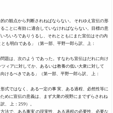
的の観点から判断されねばならない。 それゆえ宣伝の形
ることに有効 に適合していなければならない。目標の意
ばいろいろでありうるし、それとともにまた宣伝はその内
ととも明白である」（第一部、平野一郎ら訳、上：
問題は、次のよう であった。すなわち宣伝はだれに向け
ンツィアに対してか、あるいは教養の低い大衆に対して
向けるべきである」（第一部、平野一郎ら訳、 上：
形式ではなく、ある一定の事 実、ある過程、必然性等に
のために宣伝の意義は、まず大衆の視野にまでずらされね
、 上：259）。
方法で、ある事実 の現実性、ある過程の必要性、必要な