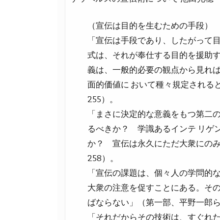
（宣伝は目的を生むための手段）
「宣伝は手段であり、したがって目
式は、それが奉仕する目的を援助す
義は、一般的必要の観点から見れ
面的価値に おいて種々規定される
255）。
「まさに決定的な意義をもつ第二の
るべきか？ 学識あるインテ リゲ
か？ 宣伝は永久にただ大衆にのみ
258）。
「宣伝の課題は、個々人の学問的な
大衆の注意を促すことにある。そ
ばならない」（第一部、平野一郎ら訳
「それだからその技術は、すぐれた