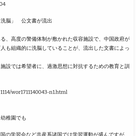
004
「洗脳」 公文書が流出
ある、高度の警備体制が敷かれた収容施設で、中国政府が
万人も組織的に洗脳していることが、流出した文書によっ
容施設では希望者に、過激思想に対抗するための教育と訓
。
71114/wor1711140043-n1.html
 幼稚園でも
中国の学習会など共産系諸国では学習運動が盛んですが、