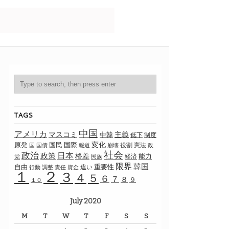
TAGS
中国
アメリカ
マスコミ
主義
中韓
制度
低下
変化
原発
国民
国際
国
役割
憲法
国債
報道
崩壊
政
社会
政治
日本
政策
格差
能力
経済
党
民族
限界
韓国
自由
重要性
違い
行動
調整
責任
資金
１
２
３
４
５
６
７
８
９
１０
July 2020
M
T
W
T
F
S
S