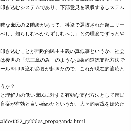
ず叩き込むシステムであり、下部意見を吸収するしステム
蒙昧な庶民の２階級があって、科挙で選抜された超エリー
むべし、知らしむべからずしむべし」との理念でずっとや
を叩き込むことが西欧的民主主義の真似事というか、社会
いは後世の「法三章のみ」のような抽象的道徳支配方法で
ルールを叩き込む必要が起きたので、これが現在的適応と
ょうか？
もと理解力の低い庶民に対する有効な支配方法として庶民
る盲従が有効と言い始めたというか、大々的実践を始めた
rosaldo/1332_gebbles_propaganda.html