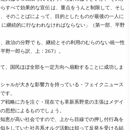
らすべて効果的な宣伝 は、重点をうんと制限して、そし
し、そのことばによって、目的としたものが最後の一人に
 に継続的に行なわれなければならない」（第一部、平野
、政治の分野で も、継続とその利用のむらのない統一性
平野一郎ら訳、上：267）。
って、国民ほぼ全部を一定方向へ扇動することに成功しま
ーシャルが大きな影響力を持っている・フェイクニュース
りです。
イア戦略に力を注ぐ・現在でも革新系野党の主張はメデイ
この思想によるものでしょう。
の知恵が高い社会ですので、上から目線での押し付行為を
真似をしていた社共系オルグ活動は却って反発を受ける結