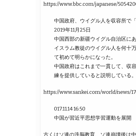
https://www.bbc.com/japanese/50542
中国政府、ウイグル人を収容所で
2019年11月25日
中国西部の新疆ウイグル自治区に
イスラム教徒のウイグル人を何十
て初めて明らかになった。
中国政府はこれまで一貫して、収
練を提供していると説明している
https://www.sankei.com/world/news/1
017.11.14 16:50
中国が習近平思想学習運動を展開
古くはソ連の洗脳教育、ソ連崩壊後は