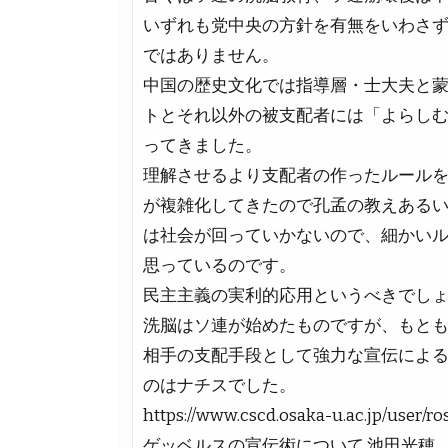
いずれも党中央の方針を有無をいわさ
ではありません。
中国の歴史文化では指導層・士大夫と
トとそれ以外の被支配者には「よらし
ってきました。
理解させるより支配者の作ったルール
が複雑化してきたので孔孟の教えある
は社会が回っていかないので、細かい
思っているのです。
民主主義の実利的応用というべきでし
洗脳はソ連が始めたものですが、もと
相手の支配手段として強力な宣伝によ
のはナチスでした。
https://www.cscd.osaka-u.ac.jp/user/
ゲッベルスの宣伝術について 池田光穂