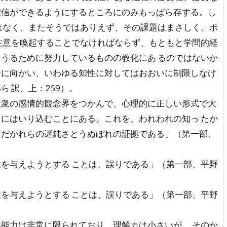
確信ができるようにするところにのみもっぱら存する。し
はなく、またそうではありえず、その課題はまさしく、ポ
注意を喚起することでなければならず、もともと学問的経
うるために努力しているものの教化にあ るのではないか
情に向かい、いわゆる知性に対してはおおいに制限しなけ
 訳、上：259）。
大衆の感情的観念界をつかんで、心理的に正しい形式で大
にはいり込むことにある。これを、われわれの知っ たか
ただかれらの遅鈍さとうぬぼれの証拠である」（第一部、
を与えようとする ことは、誤りである」（第一部、平野
を与えようとする ことは、誤りである」（第一部、平野
能力は非常に限られており、理解カは小さいが、 そのか