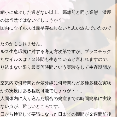
染縮小に成功した過ぎない以上、隔離前と同じ業態→濃厚
るのは当然ではないでしょうか？
、国内にウイルスは最早存在しないと思い込んでいたので
ったのかもしれません。
イルス生息環境に対する考え方次第ですが、プラスチック
したウイルスは７２時間も生きていると言われますので、
入り込まない限り最長何時間という実験をして生存期間が
た空気内で何時間とか紫外線に何時間など多種多様な実験
いかの実験はある程度可能でしょうが・・。
、人間体内に入り込んだ場合の発症までの時間簡単に実験
かない点が、難しいところです。
の日から検査して要請になった日までの期間が２週間前後