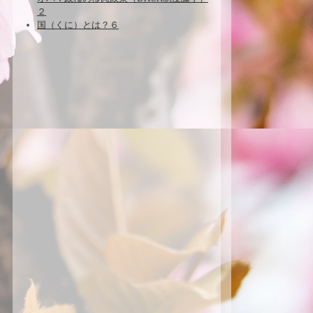
２
国（くに）とは？６