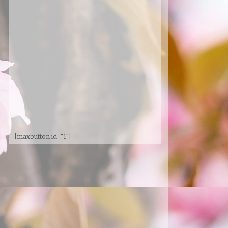
[maxbutton id="1"]