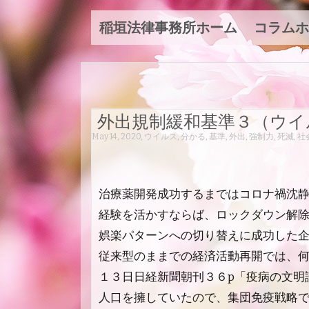
稲垣法律事務所ホーム
コラムホ
外出規制緩和基準３（ウイ
May 14, 2020
,
ウイルス
,
分かる
,
基準
,
外出
,
強制力
,
死滅
,
社
治療薬開発成功するまではコロナ禍沈
経験を活かすならば、ロックダウン解
娯楽パターンへの切り替えに成功した
従来型のままでの経済活動再開では、
１３日日経新聞朝刊３６p「疫病の文明
人口を擁していたので、集団免疫戦略