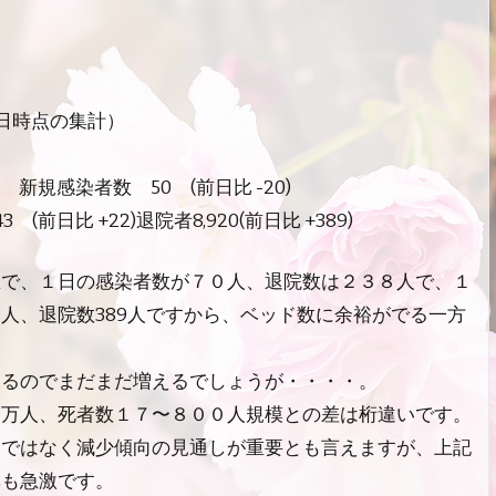
。
1日時点の集計）
5) 新規感染者数 50 (前日比 -20)
(前日比 +22)退院者8,920(前日比 +389)
在で、１日の感染者数が７０人、退院数は２３８人で、１
人、退院数389人ですから、ベッド数に余裕がでる一方
出るのでまだまだ増えるでしょうが・・・・。
２万人、死者数１７〜８００人規模との差は桁違いです。
けではなく減少傾向の見通しが重要とも言えますが、上記
率も急激です。