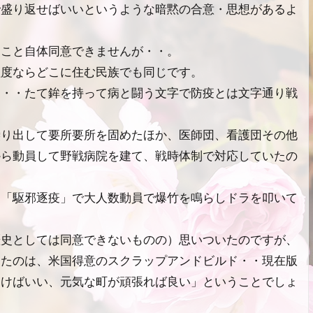
で盛り返せばいいというような暗黙の合意・思想があるよ
うこと自体同意できませんが・・。
程度ならどこに住む民族でも同じです。
側・・たて鉾を持って病と闘う文字で防疫とは文字通り戦
繰り出して要所要所を固めたほか、医師団、看護団その他
から動員して野戦病院を建て、戦時体制で対応していたの
は「駆邪逐疫」で大人数動員で爆竹を鳴らしドラを叩いて
歴史としては同意できないものの）思いついたのですが、
めたのは、米国得意のスクラップアンドビルド・・現在版
おけばいい、元気な町が頑張れば良い」ということでしょ