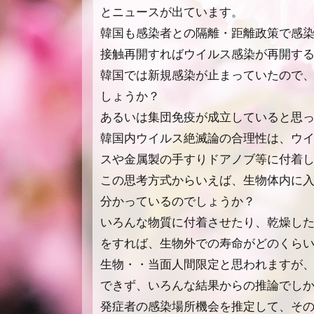
とニュースが出ています。
韓国も感染者との隔離・距離政策で感
接触再開すればウイルス感染が再開す
韓国では新規感染が止まっていたので
しょうか？
あるいは集団免疫が成立していると思
韓国内ウイルス絶滅論の合理性は、ウ
スや金属製の手すりドアノブ等に付着
この思考方式からいえば、生物体内に
分かっているのでしょうか？
いろんな物質に付着させたり、乾燥し
をすれば、生物外での寿命がどのくら
生物・・当面人間限定と思われますが
できず、いろんな結果からの推論でし
発症者の感染場所機会を推定して、そ