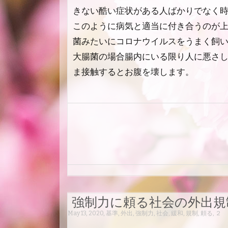
きない酷い症状がある人ばかりでなく
このように病気と適当に付き合うのが
菌みたいにコロナウイルスをうまく飼
大腸菌の場合腸内にいる限り人に悪さ
ま接触するとお腹を壊します。
強制力に頼る社会の外出規
May 13, 2020
,
基準
,
外出
,
強制力
,
社会
,
緩和
,
規制
,
頼る
,
２