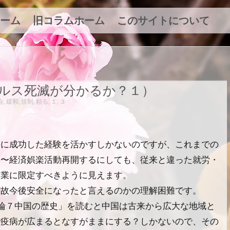
ーム
旧コラムホーム
このサイトについて
ルス死滅が分かるか？１）
会
,
緩和
,
規制
,
頼る
,
１
,
３
静に成功した経験を活かすしかないのですが、これまでの
除〜経済娯楽活動再開するにしても、従来と違った就労・
企業に限定すべきように見えます。
何故今後安全になったと言えるのかの理解困難です。
論７中国の歴史」を読むと中国は古来から広大な地域と
で疫病が広まるとなすがままにする？しかないので、その