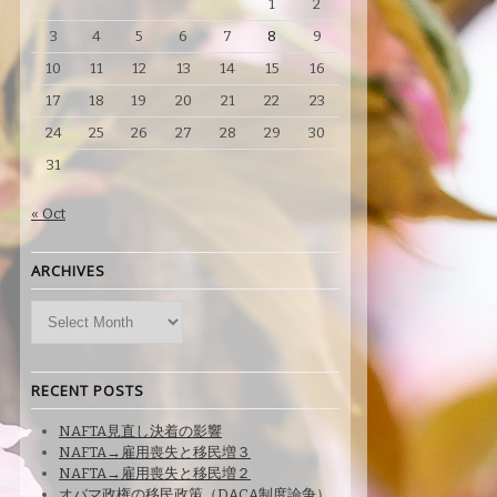
1
2
3
4
5
6
7
8
9
10
11
12
13
14
15
16
17
18
19
20
21
22
23
24
25
26
27
28
29
30
31
« Oct
ARCHIVES
Archives
RECENT POSTS
NAFTA見直し決着の影響
NAFTA→雇用喪失と移民増３
NAFTA→雇用喪失と移民増２
オバマ政権の移民政策（DACA制度論争）