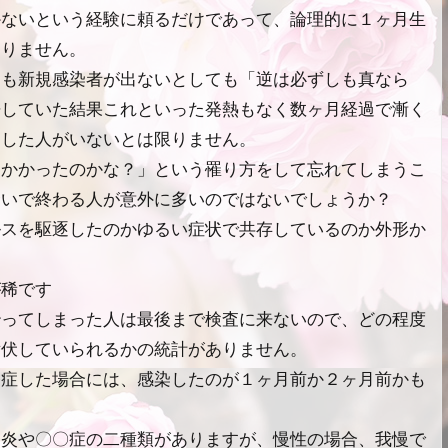
かないという経験に頼るだけであって、論理的に１ヶ月生
ありません。
ても新規感染者が出ないとしても「逆は必ずしも真なら
争していた結果これといった発熱もなく数ヶ月経過で漸く
）した人がいないとは限りません。
にかかったのかな？」という罹り方をして忘れてしまうこ
合いで終わる人が意外に多いのではないでしょうか？
ルスを駆逐したのかゆるい症状で共存しているのか外形か
が稀です
治ってしまった人は最後まで検査に来ないので、どの程度
潜伏していられるかの統計がありません。
発症した場合には、感染したのが１ヶ月前か２ヶ月前かも
〇炎や〇〇症の二種類がありますが、慢性の場合、我慢で