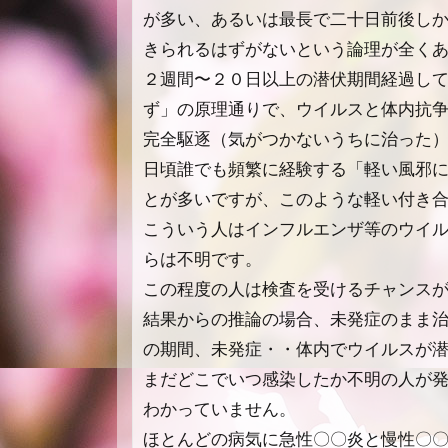
が多い、あるいは最長で二十日前後し
きられるはずがないという論理が全く
２週間〜２０日以上の潜伏期間経過し
ず」の原理通りで、ウイルスと体内抗
完全駆逐（気がつかないうちに治った
日頃誰でも頻繁に経験する「軽い風邪
とが多いですが、このような軽い付き
こういう人はインフルエンザ等のウイ
らは不明です。
この程度の人は検査を受けるチャンス
結果からの推論の場合、未発症のまま
の期間、未発症・・体内でウイルスが
まだどこでいつ感染したか不明の人が
わかっていません。
ほとんどの病気に急性〇〇炎と慢性〇