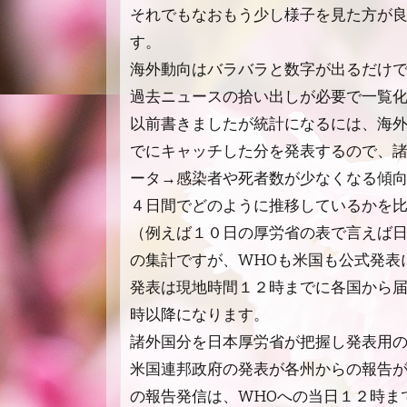
それでもなおもう少し様子を見た方が
す。
海外動向はバラバラと数字が出るだけ
過去ニュースの拾い出しが必要で一覧
以前書きましたが統計になるには、海外
でにキャッチした分を発表するので、
ータ→感染者や死者数が少なくなる傾
４日間でどのように推移しているかを
（例えば１０日の厚労省の表で言えば
の集計ですが、WHOも米国も公式発表
発表は現地時間１２時までに各国から届
時以降になります。
諸外国分を日本厚労省が把握し発表用
米国連邦政府の発表が各州からの報告
の報告発信は、WHOへの当日１２時ま