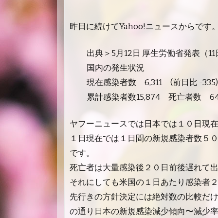
昨日に続けてYahoo!ニュースからです
出典＞5月12日 厚生労働省発表（1
国内の発生状況
現在感染者数 6,311 (前日比 -33
累計感染者数15,874 死亡者数 643 
ヤフーニュースでは日本では１０日現
１日現在では１日間の新規感染者数５０
です。
死亡者は大量感染後２０日前後遅れて
それにしても米国の１日あたり感染者
先行きの方針決定には絶対数の比較だ
の通り日本の新規感染減少傾向〜減少