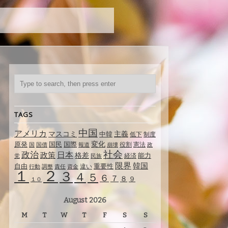
TAGS
中国
アメリカ
マスコミ
主義
中韓
制度
低下
変化
原発
国民
国際
国
役割
憲法
国債
報道
崩壊
政
社会
政治
日本
政策
格差
能力
経済
党
民族
限界
韓国
自由
重要性
違い
行動
調整
責任
資金
１
２
３
４
５
６
７
８
９
１０
August 2026
M
T
W
T
F
S
S