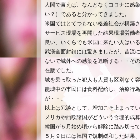
人間で言えば、なんとなくコロナに感
い？）であると分かってきました。
米国ではとてつもない格差社会が構築
サービス現場を再開した結果現場労働
良い、いくらでも米国に来たい人はい
武漢全面封鎖には驚きましたが、昔流
ないで城外への感染を遮断する・・そ
在版でした。
城を乗っ取った犯人も人質も区別なく
籠城中の市民には食料配給し、治療行
が・・。
以上は冗談として、増加こそ止まって
メリカや西欧諸国がどういう合理的成
韓国が５月始め頃から解除に踏み切っ
５月９日には韓国で規制緩和した結果