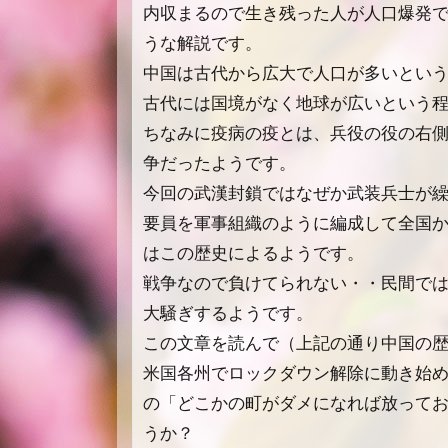
内収まるので生き残った人が人口爆発
うな解説です。
中国は古代から広大で人口が多いとい
古代には国境がなく地球が広いという
ちなみに疫病の疫とは、兵役の役の右
争だったようです。
今回の武漢封鎖ではなぜか武装兵士が
要員を軍事組織のように編成して全国
はこの歴史によるようです。
戦争なので負けてられない・・民間で
大騒ぎするようです。
この文章を読んで（上記の通り中国の
米国各州でロックダウン解除に動き始
の「どこかの町がダメになれば放って
うか？