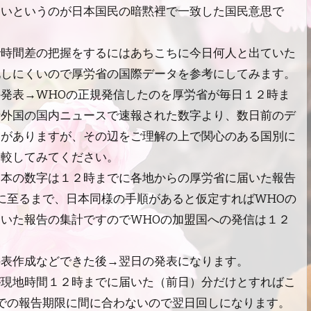
良いというのが日本国民の暗黙裡で一致した国民意思で
で時間差の把握をするにはあちこちに今日何人と出ていた
化しにくいので厚労省の国際データを参考にしてみます。
発表→WHOの正規発信したのを厚労省が毎日１２時ま
諸外国の国内ニュースで速報された数字より、数日前のデ
向がありますが、その辺をご理解の上で関心のある国別に
比較してみてください。
日本の数字は１２時までに各地からの厚労省に届いた報告
に至るまで、日本同様の手順があると仮定すればWHOの
いた報告の集計ですのでWHOの加盟国への発信は１２
の表作成などできた後→翌日の発表になります。
が現地時間１２時までに届いた（前日）分だけとすればこ
での報告期限に間に合わないので翌日回しになります。