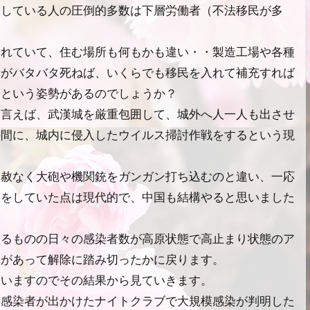
染している人の圧倒的多数は下層労働者（不法移民が多
されていて、住む場所も何もかも違い・・製造工場や各種
者がバタバタ死ねば、いくらでも移民を入れて補充すれば
るという姿勢があるのでしょうか？
に言えば、武漢城を厳重包囲して、城外へ人一人も出させ
の間に、城内に侵入したウイルス掃討作戦をするという現
容赦なく大砲や機関銃をガンガン打ち込むのと違い、一応
為をしていた点は現代的で、中国も結構やると思いました
いるものの日々の感染者数が高原状態で高止まり状態のア
算があって解除に踏み切ったかに戻ります。
ていますのでその結果から見ていきます。
、感染者が出かけたナイトクラブで大規模感染が判明した