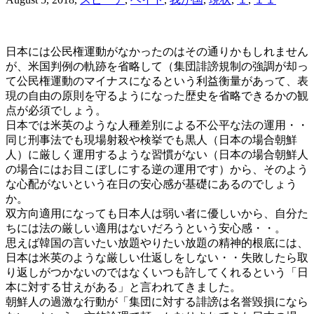
日本には公民権運動がなかったのはその通りかもしれません
が、米国判例の軌跡を省略して（集団誹謗規制の強調が却っ
て公民権運動のマイナスになるという利益衡量があって、表
現の自由の原則を守るようになった歴史を省略できるかの観
点が必須でしょう。
日本では米英のような人種差別による不公平な法の運用・・
同じ刑事法でも現場射殺や検挙でも黒人（日本の場合朝鮮
人）に厳しく運用するような習慣がない（日本の場合朝鮮人
の場合にはお目こぼしにする逆の運用です）から、そのよう
な心配がないという在日の安心感が基礎にあるのでしょう
か。
双方向適用になっても日本人は弱い者に優しいから、自分た
ちには法の厳しい適用はないだろうという安心感・・。
思えば韓国の言いたい放題やりたい放題の精神的根底には、
日本は米英のような厳しい仕返しをしない・・失敗したら取
り返しがつかないのではなくいつも許してくれるという「日
本に対する甘えがある」と言われてきました。
朝鮮人の過激な行動が「集団に対する誹謗は名誉毀損になら