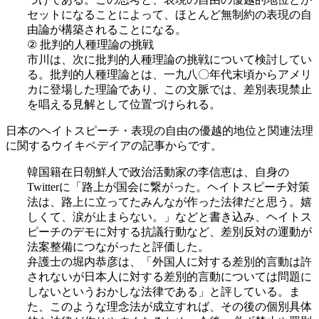
セットになることによって、ほとんど無制約の表現の自
由論が構築されることになる。
② 批判的人種理論の挑戦
市川は、次に批判的人種理論の挑戦について検討してい
る。批判的人種理論とは、一九八〇年代末頃からアメリ
カに登場した理論であり、この文脈では、差別表現禁止
を唱える見解として位置づけられる。
日本のヘイトスピーチ・表現の自由の優越的地位と関連法理
に関するウイキペデイアの記事からです。
韓国籍在日朝鮮人で政治活動家の李信恵は、自身の
Twitterに「路上が国会に繋がった。ヘイトスピーチ対策
法は、路上に立ってたみんなが作った法律だと思う。嬉
しくて、涙が止まらない。」などと書き込み、ヘイトス
ピーチのデモに対する抗議行動など、差別反対の運動が
法案整備につながったと評価した。
弁護士の堀内恭彦は、「外国人に対する差別的言動は許
されないが日本人に対する差別的言動については問題に
しないというおかしな法律である」と評している。ま
た、このような理念法が成立すれば、その後の個別具体