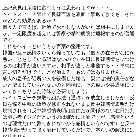
上記意見は示唆に富むように思われますが・・・。
ヘイトスピーチ禁止で反韓言論を表面上撃退できても、それ
がどんな効果があるか？
個々人で言えば、近所でおかしな人がいれば相手にしません
が、一定限度を超えれば警察や精神病院に通報するのが普通
です。
これをヘイトという方が言葉の濫用です。
韓国が反日感情をいくら煽っていても（個々の在日がなにか
悪いことをしている訳はないので）在日に反韓感情をぶつけ
るのは相手が違いますが、相手が違うと非難する・・単純に
言い切るだけで「ことが治まる」ものではありません。
成人の息子が近所の人を殺傷した場合、親には法的責任がな
いと澄ましていられないのと同様に、その違いや共通項につ
いてきっちりした吟味が必要でしょう。
ヘイトスピーチ規取り組み法（通称）が成立しましたが、反
日を煽る中韓の政策が修正されないまま反中韓感情表明だけ
規制される（反中韓感情表明は自由だが関係のない在日批判
は弱い者イジメだというのは確かに正論ですが、感情という
のは理性だけで割りきれないから感情というのです）と反中
韓感情が却って強く潜行していくだけで、本らいの解決には
なりません。