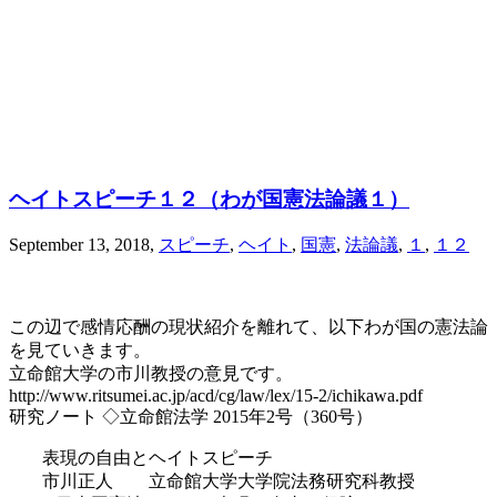
ヘイトスピーチ１２（わが国憲法論議１）
September 13, 2018
,
スピーチ
,
ヘイト
,
国憲
,
法論議
,
１
,
１２
この辺で感情応酬の現状紹介を離れて、以下わが国の憲法論
を見ていきます。
立命館大学の市川教授の意見です。
http://www.ritsumei.ac.jp/acd/cg/law/lex/15-2/ichikawa.pdf
研究ノート ◇立命館法学 2015年2号（360号）
表現の自由とヘイトスピーチ
市川正人 立命館大学大学院法務研究科教授