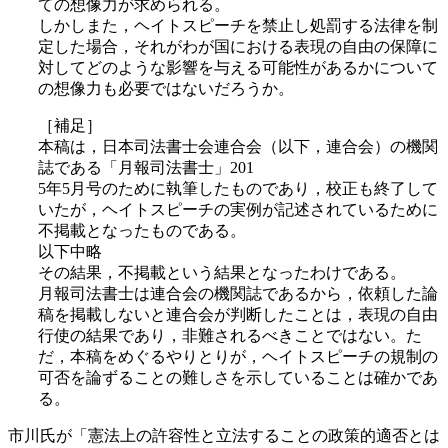
ての想像力が求められる。
しかしまた，ヘイトスピーチを禁止し処罰する法律を制
定した場合，それがわが国における表現の自由の保障に
対してどのような影響を与える可能性があるかについて
の想像力も必要ではないだろうか。
［補足］
本稿は，日本司法書士会連合会（以下，連合会）の機関
誌である「月報司法書士」201
5年5月号のために執筆したものであり，校正も終了して
いたが，ヘイトスピーチの実例が記述されているために
不掲載となったものである。
以下中略
その結果，不掲載という結果となったわけである。
月報司法書士は連合会の機関誌であるから，依頼した論
稿を掲載しないと連合会が判断したことは，表現の自由
行使の結果であり，非難されるべきことではない。た
だ，本稿をめぐるやりとりが，ヘイトスピーチの規制の
可否を論ずることの難しさを示していることは確かであ
る。
市川氏が「憲法上の許容性と立法することの政策的適否とは