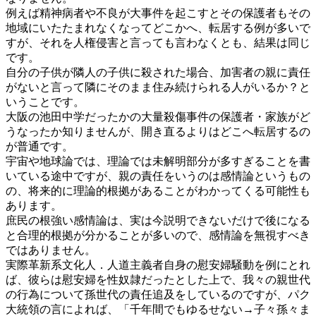
例えば精神病者や不良が大事件を起こすとその保護者もその
地域にいたたまれなくなってどこかへ、転居する例が多いで
すが、それを人権侵害と言っても言わなくとも、結果は同じ
です。
自分の子供が隣人の子供に殺された場合、加害者の親に責任
がないと言って隣にそのまま住み続けられる人がいるか？と
いうことです。
大阪の池田中学だったかの大量殺傷事件の保護者・家族がど
うなったか知りませんが、開き直るよりはどこへ転居するの
が普通です。
宇宙や地球論では、理論では未解明部分が多すぎることを書
いている途中ですが、親の責任をいうのは感情論というもの
の、将来的に理論的根拠があることがわかってくる可能性も
あります。
庶民の根強い感情論は、実は今説明できないだけで後になる
と合理的根拠が分かることが多いので、感情論を無視すべき
ではありません。
実際革新系文化人．人道主義者自身の慰安婦騒動を例にとれ
ば、彼らは慰安婦を性奴隷だったとした上で、我々の親世代
の行為について孫世代の責任追及をしているのですが、パク
大統領の言によれば、「千年間でもゆるせない→子々孫々ま