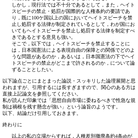
しかし，現行法では不十分であるとして，また，ヘイト
スピーチの禁止・処罰が国際的な人権条約の要請であ
り，既に100ケ国以上の国においてヘイトスピーチを禁
止し処罰する法律が制定されているとして，わが国にお
いてもヘイトスピーチを禁止し処罰する法律を制定すべ
きであるとする意見も強い。
そこで，以下では，ヘイトスピーチを禁止することに
は，日本国憲法による表現自由の保障との関係でどのよ
うな問題があるのか，あるいは，日本国憲法の下でヘイ
トスピーチの禁止がどこまで許されるのか，について論
ずることとしたい。
以下論点ごとにまとまった論説・スッキリした論理展開と思
われますが、引用するには長すぎますので、関心のある方は
直接上記論文を参照してください。
私が読んだ印象では「思想自由市場に委ねるべきで性急な規
制は禍根を残す懸念が強い」という論旨のようです。
以下、結論だけ引用しておきます。
終わりに
以上の私の立場からすれば，人種差別撤廃条約4条abが