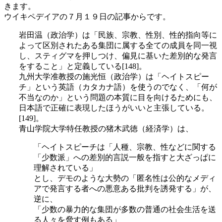
きます。
ウイキペデイアの７月１９日の記事からです。
岩田温（政治学）は「民族、宗教、性別、性的指向等に
よって区別されたある集団に属する全ての成員を同一視
し、スティグマを押しつけ、偏見に基いた差別的な発言
をすること」と定義している[148]。
九州大学准教授の施光恒（政治学）は「ヘイトスピー
チ」という英語（カタカナ語）を使うのでなく、「何が
不当なのか」という問題の本質に目を向けるためにも、
日本語で正確に表現したほうがいいと主張している。
[149]。
青山学院大学特任教授の猪木武徳（経済学）は、
「ヘイトスピーチは「人種、宗教、性などに関する
「少数派」への差別的言説一般を指すと大ざっぱに
理解されている」
とし、デモのような大勢の「匿名性は公的なメディ
アで発言する者への悪意ある批判を誘発する」が、
逆に、
「少数の暴力的な集団が多数の普通の社会生活を送
る人々を脅す例もある」