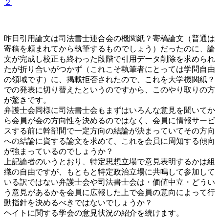
２
昨日引用論文は司法書士連合会の機関紙？寄稿論文（普通は
寄稿を頼まれてから執筆するものでしょう）だったのに、論
文が完成し校正も終わった段階で引用データ削除を求められ
たが折り合いがつかず（これこそ執筆者にとっては学問自由
の領域です）に、掲載拒否されたので、これを大学機関紙？
での発表に切り替えたというのですから、このやり取りの方
が驚きです。
弁護士会同様に司法書士会もまずはいろんな意見を聞いてか
ら会員が会の方向性を決めるのではなく、会員に情報サービ
スする前に幹部間で一定方向の結論が決まっていてその方向
への結論に資する論文を求めて、これを会員に周知する傾向
が強まっているのでしょうか？
上記論者のいうとおり、特定思想立場で意見表明するかは組
織の自由ですが、もともと特定政治立場に共鳴して参加して
いる訳ではない弁護士会や司法書士会は・価値中立・どうい
う意見があるかを会員に広報した上で会員の意向によって行
動指針を決めるべきではないでしょうか？
ヘイトに関する学会の意見状況の紹介を続けます。