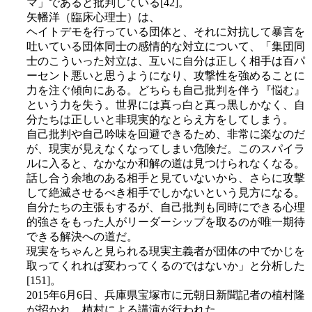
マ」であると批判している[42]。
矢幡洋（臨床心理士）は、
ヘイトデモを行っている団体と、それに対抗して暴言を
吐いている団体同士の感情的な対立について、「集団同
士のこういった対立は、互いに自分は正しく相手は百パ
ーセント悪いと思うようになり、攻撃性を強めることに
力を注ぐ傾向にある。どちらも自己批判を伴う『悩む』
という力を失う。世界には真っ白と真っ黒しかなく、自
分たちは正しいと非現実的なとらえ方をしてしまう。
自己批判や自己吟味を回避できるため、非常に楽なのだ
が、現実が見えなくなってしまい危険だ。このスパイラ
ルに入ると、なかなか和解の道は見つけられなくなる。
話し合う余地のある相手と見ていないから、さらに攻撃
して絶滅させるべき相手でしかないという見方になる。
自分たちの主張もするが、自己批判も同時にできる心理
的強さをもった人がリーダーシップを取るのが唯一期待
できる解決への道だ。
現実をちゃんと見られる現実主義者が団体の中でかじを
取ってくれれば変わってくるのではないか」と分析した
[151]。
2015年6月6日、兵庫県宝塚市に元朝日新聞記者の植村隆
が招かれ、植村による講演が行われた。