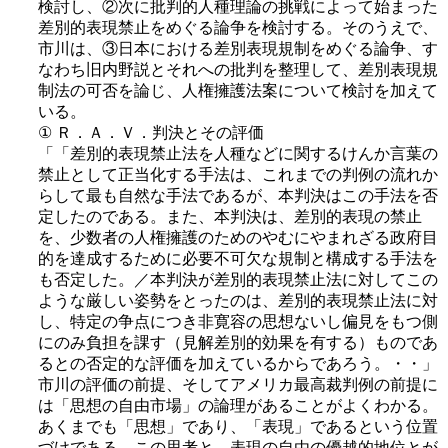
検討し、②次に批判的人種理論の挑戦によって始まった
差別的表現禁止をめぐる論争を検討する。そのうえで、
市川は、③日本における差別表現規制をめぐる論争、す
なわち旧内野説とそれへの批判を整理して、差別表現規
制法の可否を論じ、人権擁護法案について検討を加えて
いる。
① Ｒ．Ａ．Ｖ．判決とその評価
「「差別的表現禁止法を人種などに関するけんか言葉の
禁止として正当化する手法は、これまでの判例の流れか
らして最も自然な手法であるが、本判決はこの手法を否
定したのである。また、本判決は、差別的表現の禁止
を、少数者の人権擁護のためのやむにやまれざる政府目
的を達成するために必要不可欠な規制と構成する手法を
も否定した。／本判決が差別的表現禁止法に対してこの
ような厳しい姿勢をとったのは、差別的表現禁止法に対
し、特定の争点につき非寛容の思想ないし偏見をもつ側
にのみ負担を課す（見解差別的効果を有する）ものであ
るとの否定的な評価を加えているからであろう。・・」
市川の評価の前提、そしてアメリカ最高裁判例の前提に
は「思想の自由市場」の論理があることがよくわかる。
あくまでも「思想」であり、「表現」であるという位置
づけである。この思考と、表現の自由の優越的地位とが