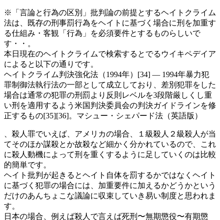
※「言論と行為の区別」批判論の前提とするヘイトクライム
法は、既存の刑事罰行為をヘイトに基づく場合に刑を加重す
る仕組み・客観「行為」を必須要件とするものらしいで
す・・。
本日現在のヘイトクライムで検索するとでるウイキペデイア
によると以下の通りです。
ヘイトクライム判決強化法（1994年）[34] — 1994年暴力犯
罪制御法執行法の一部として成立しており、差別犯罪をした
場合は通常の犯罪の刑罰より反則レベルを3段階厳しくし重
い刑を適用するよう米国判決委員会の判決ガイドラインを修
正するもの[35][36]。マシュー・シェパード法（英語版）
、殺人罪でいえば、アメリカの場合、１級殺人２級殺人が当
てそのほか謀殺とか故殺など細かく分かれているので、これ
に殺人動機によって刑を重くするように足していくのは比較
的簡単です。
ヘイト批判が起きるとヘイト自体を罰するかではなくヘイト
に基づく犯罪の場合には、加重要件に加えるかどうかという
だけのあんちょこな議論に収束していき易い制度と思われま
す。
日本の場合、例えば殺人で言えば死刑〜無期懲役〜有期懲