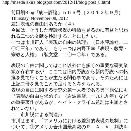
http://maeda-akira.blogspot.com/2012/11/blog-post_8.html
前田朗Blog『統一評論』５６３号（２０１２年９月）
Thursday, November 08, 2012
差別表現の自由はあるか（４）
今回は、そうした理論状況の特徴を見るのに有益と思わ
れる二つの文献を検討することにしたい。
一つは市川正人『表現の自由の法理』（日本評論社、二
〇〇三年）であり、もう一つは内野正幸『表現・教育・
宗教と人権』（弘文堂、二〇一〇年）である。
表現の自由に関してはこれ以外にも多くの重要な研究業
績が存在するが、ここでは旧内野説から新内野説への転
換を見て行くことが主たる関心事であり、そのためには
上記二冊を見ることで足りると考えられる。
表現の自由に関する研究の第一人者である奥平康弘にも
『表現の自由を求めて』（岩波書店、一九九九年）など
の重要著作があるが、ヘイト・クライム処罰は主題とさ
れていない。
二 市川説による到達点
市川はまず、「アメリカにおける差別的表現の規制」に
ついて、①アメリカ合州国最高裁のＲ．Ａ．Ｖ．判決を