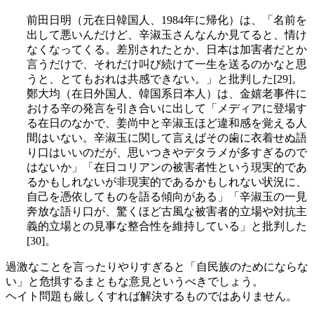
前田日明（元在日韓国人、1984年に帰化）は、「名前を
出して悪いんだけど、辛淑玉さんなんか見てると、情け
なくなってくる。差別されたとか、日本は加害者だとか
言うだけで、それだけ叫び続けて一生を送るのかなと思
うと、とてもおれは共感できない。」と批判した[29]。
鄭大均（在日外国人、韓国系日本人）は、金嬉老事件に
おける辛の発言を引き合いに出して「メディアに登場す
る在日のなかで、姜尚中と辛淑玉ほど違和感を覚える人
間はいない。辛淑玉に関して言えばその歯に衣着せぬ語
り口はいいのだが、思いつきやデタラメが多すぎるので
はないか」「在日コリアンの被害者性という現実的であ
るかもしれないが非現実的であるかもしれない状況に、
自己を憑依してものを語る傾向がある」「辛淑玉の一見
奔放な語り口が、驚くほど古風な被害者的立場や対抗主
義的立場との見事な整合性を維持している」と批判した
[30]。
過激なことを言ったりやりすぎると「自民族のためにならな
い」と危惧するまともな意見というべきでしょう。
ヘイト問題も厳しくすれば解決するものではありません。