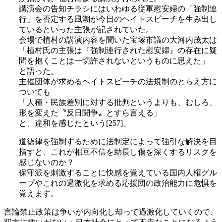
講演会の告知チラシにはいわゆる従軍慰安婦の「強制連
行」を否定する風潮が今日のヘイトスピーチを生み出し
ているといった主張が記されていた。
会場で植村の講演内容を聞いた宝塚市議の大河内茂太は
「植村氏の主張は『強制連行された慰安婦』の存在に疑
問を抱くことは一切許されないというものに思えた」
と語った。
主催団体が求めるヘイトスピーチの法規制のとらえ方に
ついても
「人種・民族差別に対する批判というよりも、むしろ、
形を変えた〝反日闘争〟とすら言える」
と、違和を感じたという[257]。
道徳律を強制するために法制定によって強引な解決を目
指すと、これが相互不信を助長し傷を深くするリスクを
感じないのか？
保守派を刺激することに快感を覚えている国内人権グル
ープやこれの過激化を求める応援団の政治能力に危惧を
覚えます。
言論禁止政策は争いが内向化し却って過激化していくので、