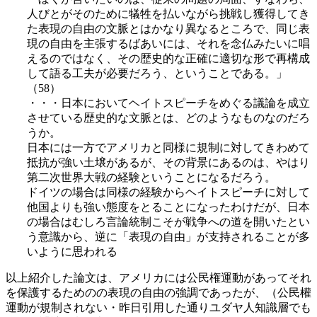
人びとがそのために犠牲を払いながら挑戦し獲得してき
た表現の自由の文脈とはかなり異なるところで、同じ表
現の自由を主張するばあいには、それを念仏みたいに唱
えるのではなく、その歴史的な正確に適切な形で再構成
して語る工夫が必要だろう、ということである。」
（58）
・・・日本においてヘイトスピーチをめぐる議論を成立
させている歴史的な文脈とは、どのようなものなのだろ
うか。
日本には一方でアメリカと同様に規制に対してきわめて
抵抗が強い土壌があるが、その背景にあるのは、やはり
第二次世界大戦の経験ということになるだろう。
ドイツの場合は同様の経験からヘイトスピーチに対して
他国よりも強い態度をとることになったわけだが、日本
の場合はむしろ言論統制こそが戦争への道を開いたとい
う意識から、逆に「表現の自由」が支持されることが多
いように思われる
以上紹介した論文は、アメリカには公民権運動があってそれ
を保護するためのの表現の自由の強調であったが、（公民權
運動が規制されない・昨日引用した通りユダヤ人知識層でも