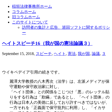
稲垣法律事務所ホーム
コラムホーム
旧コラムホーム
このサイトについて
訪問者の集計と広告、巡回ソフトに関するポリシ
ー
ヘイトスピーチ16（我が国の憲法論議３）
September 15, 2018
,
スピーチ
,
ヘイト
,
憲法
,
我が国
,
論議
,
３
ウイキペデイア引用の続きです。
麗澤大学教授の八木秀次（法学）は、左派メディアが保
守運動や保守政治家に対し、
「ヘイト団体」との関係をこじつけ「悪」のレッテル貼
りをする行為は「欺瞞」であるとし、「ヘイト団体」の
行為は日本人の美徳に反しており許すべきではないが、
一方それを「正義面で保守批判に利用」し、「イカサ