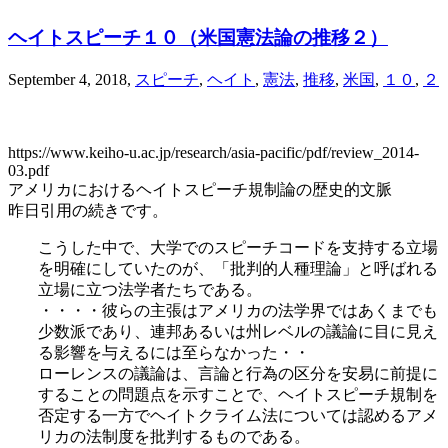
ヘイトスピーチ１０（米国憲法論の推移２）
September 4, 2018
,
スピーチ
,
ヘイト
,
憲法
,
推移
,
米国
,
１０
,
２
https://www.keiho-u.ac.jp/research/asia-pacific/pdf/review_2014-
03.pdf
アメリカにおけるヘイトスピーチ規制論の歴史的文脈
昨日引用の続きです。
こうした中で、大学でのスピーチコードを支持する立場
を明確にしていたのが、「批判的人種理論」と呼ばれる
立場に立つ法学者たちである。
・・・・彼らの主張はアメリカの法学界ではあくまでも
少数派であり、連邦あるいは州レベルの議論に目に見え
る影響を与えるには至らなかった・・
ローレンスの議論は、言論と行為の区分を安易に前提に
することの問題点を示すことで、ヘイトスピーチ規制を
否定する一方でヘイトクライム法については認めるアメ
リカの法制度を批判するものである。