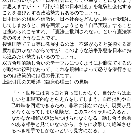
双方に救いがない・日本社会にとって不幸なことになるよう
に思えますが・・「絆が自慢の日本社会」を亀裂社会化する
ことを喜びとする政治勢力もあるのでしょう。
日本国内の相互不信激化、日本社会をどんなに困った状態に
してしまおうと、何を画策しようとも「自己実現」すること
は褒められこそすれ、「憲法上批判されない」という憲法学
者の考えそうなことです。
後進国等でテロ等に発展するのは、不満があると妥協する高
度な能力がないからですが、このような紛争形態を日本に持
ち込みたい勢力もいるのでしょう。
双方合理的話し合いのテーブルにつくようにお膳立てするの
が政治の役割であって、これを規制によって怒りを潜行させ
るのは政策的には愚の骨頂です。
上記引用の矢幡洋（臨床心理士）の見解
「・・世界には真っ白と真っ黒しかなく、自分たちは正
しいと非現実的なとらえ方をしてしまう。自己批判や自
己吟味を回避できるため、非常に楽なのだが、現実が見
えなくなってしまい危険だ。このスパイラルに入ると、
なかなか和解の道は見つけられなくなる。話し合う余地
のある相手と見ていないから、さらに攻撃して絶滅させ
るべき相手でしかないという見方になる。」