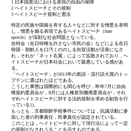
1 日本国憲法における表現の自由の保障
2 ヘイトスピーチとその規制
3 ヘイトスピーチ規制と憲法
特定の民族や国籍を有する人々などに対する憎悪を表明
し，憎悪を煽る表現であるヘイトスピーチ（hate
speech）が深刻な社会問題となっている。
在特会（在日特権を許さない市民の会）などによる在日
韓国・朝鮮人を口汚くののしる街宣活動が活発になさ
れ，それが「ネット右翼」によって拡散されており，ヘ
イトスピーチが日本社会において跋扈している感があ
る。
「ヘイトスピーチ」が2013年の新語・流行語大賞のトッ
プテンに選ばれたほどである。
こうした事態は国際的にも関心を呼び，昨年7月に自由
権規約委員会が，8月には人種差別撤廃委員会が，それ
ぞれヘイトスピーチに対する法的規制を求める勧告を行
っている1)。
もっとも，京都朝鮮学校事件については，抗議活動に参
加した者の刑事責任，民事責任が認定されている。
このことは，ヘイトピーチに対して現行法によって一定
の規制がなされうることを示すものである。