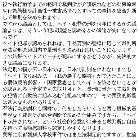
役〜執行猶予までの範囲で裁判所が介護疲れなどの動機原因
や行為態様や計画性〜被害感情などすべての事情を総合判断
して量刑を決められます。
ですから議論としては、ヘイト犯罪の刑を何年にするかの議
論よりは、そういう犯罪類型を認めるかの議論が先になりが
ちです。
ヘイト犯罪が認められれば、千差万別の態様に応じて裁判所
が法定刑の範囲内で量刑をを決めれば良いことになります。
この結果ヘイトスピーチが犯罪にするかどうかが、先決的大
きな議論になります。
法定刑の幅が広い日本では、日本で罰則を伴わないまでも
「ヘイト取り組み法」（私の勝手な略称）ができたことによ
る価値観的影響・・国家意思としてヘイトを許さないことが
公認される（予定でも先取り可）と、量刑に当たって裁判所
が犯情に自動的に組み込む仕組みですので、その実務的影響
は甚大なものがあります。
不法行為慰謝料も同様で、何をしたらいくらと言う機械的基
準がなく裁判所の総合判断で決める仕組みですから、「ヘイ
トが許されない」という社会的合意が出来ると裁判所は自信
を持って高額慰謝料を認定しやすくなります。
実際に京都朝鮮人学校事件ではまだ法制定前ですすが、世論