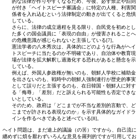
的な法律が作りやすくなるため、今後、必ず禁止や罰則
が付き「ヘイトスピーチ審議会」に特定の人種、利害関
係者を入れ込むという法律制定の動きが出てくると危惧
している。
さらに、法律の成立過程を見る限り、自民党を初めとし
た多くの国会議員に「表現の自由」が侵害されることへ
の危機意識が感じられないと主張している[7]。
憲法学者の八木秀次は、具体的にどのような行為がヘイ
トスピーチに当たるのか不明確であり、自治体や教育現
場が法律を拡大解釈し過激化する恐れがあると懸念を示
している。
例えば、外国人参政権が無いのも、朝鮮人学校に補助金
を出さないのも、戦時中の朝鮮人強制連行が歴史的事実
として誤りだと主張するのも、在日韓国・朝鮮人に対す
る「侮辱」「差別」だと訴えられる可能性も否定できな
いとしている。
そのため、政府は「どこまでが不当な差別的言動で、ど
こまでが許される表現なのか」を示す具体的なガイドラ
インを作るべきであると述べている[8]。
ヘイト問題は、まだ途上的議論（の筈）ですから、自己流に
纏めずに煩を厭わずいろんな意見を羅列的ですが引用してお