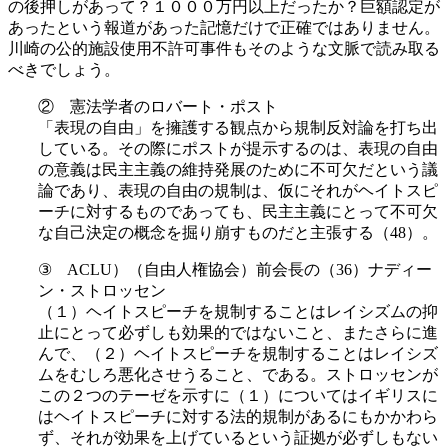
の後押しがあって？１０００万円以上だったか？巨額認定が
あったという報道があった記憶だけで正確ではありません。
川崎の公的施設使用不許可事件もそのような文脈で読み取る
べきでしょう。
② 憲法学者のロバート・ポスト
「表現の自由」を擁護する観点から規制反対論を打ち出
している。その際にポストが提示するのは、表現の自由
の意義は民主主義の維持発展のために不可欠だという議
論であり、表現の自由の規制は、仮にそれがヘイトスピ
ーチに対するものであっても、民主主義にとって不可欠
な自己決定の概念を掘り崩すものだと主張する（48）。
③ ACLU）（自由人権協会）前会長の（36）ナディー
ン・ストロッセン
（１）ヘイトスピーチを規制することはレイシズムの抑
止にとって必ずしも効果的ではないこと、またさらに進
んで、（２）ヘイトスピーチを規制することはレイシズ
ムをむしろ悪化させうること、である。ストロッセンが
この２つのテーゼを示すに（１）についてはイギリスに
はヘイトスピーチに対する法的規制があるにもかかわら
ず、それが効果を上げているという証拠が必ずしもない