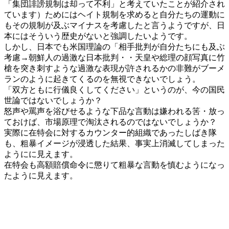
「集団誹謗規制は却って不利」と考えていたことが紹介され
ています）ためにはヘイト規制を求めると自分たちの運動に
もその規制が及ぶマイナスを考慮したと言うようですが、日
本にはそういう歴史がないと強調したいようです。
しかし、日本でも米国理論の「相手批判が自分たちにも及ぶ
考慮→朝鮮人の過激な日本批判・・天皇や総理の顔写真に竹
槍を突き刺すような過激な表現が許されるかの非難がブーメ
ランのように起きてくるのを無視できないでしょう。
「双方ともに行儀良くしてください」というのが、今の国民
世論ではないでしょうか？
怒声や罵声を浴びせるような下品な言動は嫌われる筈・放っ
ておけば、市場原理で淘汰されるのではないでしょうか？
実際に在特会に対するカウンター的組織であったしばき隊
も、粗暴イメージが浸透した結果、事実上消滅してしまった
ようにに見えます。
在特会も高額賠償命令に懲りて粗暴な言動を慎むようになっ
たように見えます。