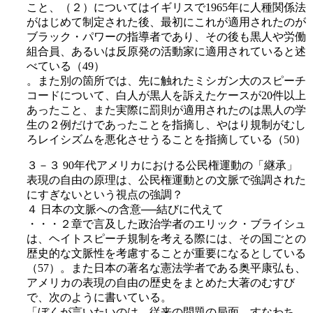
こと、（２）についてはイギリスで1965年に人種関係法
がはじめて制定された後、最初にこれが適用されたのが
ブラック・パワーの指導者であり、その後も黒人や労働
組合員、あるいは反原発の活動家に適用されていると述
べている（49）
。また別の箇所では、先に触れたミシガン大のスピーチ
コードについて、白人が黒人を訴えたケースが20件以上
あったこと、また実際に罰則が適用されたのは黒人の学
生の２例だけであったことを指摘し、やはり規制がむし
ろレイシズムを悪化させうることを指摘している（50）
３－３ 90年代アメリカにおける公民権運動の「継承」
表現の自由の原理は、公民権運動との文脈で強調された
にすぎないという視点の強調？
４ 日本の文脈への含意──結びに代えて
・・・２章で言及した政治学者のエリック・ブライシュ
は、ヘイトスピーチ規制を考える際には、その国ごとの
歴史的な文脈性を考慮することが重要になるとしている
（57）。また日本の著名な憲法学者である奥平康弘も、
アメリカの表現の自由の歴史をまとめた大著のむすび
で、次のように書いている。
「ぼくが言いたいのは、従来の問題の局面、すなわち、