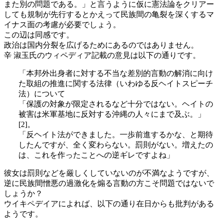
また別の問題である。」と言うように仮に憲法論をクリアー
しても規制が先行するとかえって民族間の亀裂を深くするマ
イナス面の考慮が必要でしょう。
この辺は同感です。
政治は国内分裂を広げるためにあるのではありません。
辛 淑玉氏のウィペディア記載の意見は以下の通りです。
「本邦外出身者に対する不当な差別的言動の解消に向け
た取組の推進に関する法律（いわゆる反ヘイトスピーチ
法）について
「保護の対象が限定されるなど十分ではない。ヘイトの
被害は米軍基地に反対する沖縄の人々にまで及ぶ。」
[2]。
「反ヘイト法ができました。一歩前進するかな、と期待
したんですが、全く変わらない。罰則がない。増えたの
は、これを作ったことへの逆ギレですよね」
彼女は罰則などを厳しくしていないのが不満なようですが、
逆に民族間憎悪の過激化を煽る言動の方こそ問題ではないで
しょうか？
ウイキペデイアによれば、以下の通り在日からも批判がある
ようです。