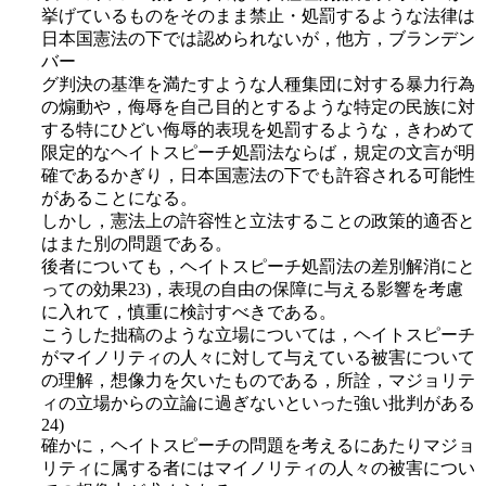
挙げているものをそのまま禁止・処罰するような法律は
日本国憲法の下では認められないが，他方，ブランデン
バー
グ判決の基準を満たすような人種集団に対する暴力行為
の煽動や，侮辱を自己目的とするような特定の民族に対
する特にひどい侮辱的表現を処罰するような，きわめて
限定的なヘイトスピーチ処罰法ならば，規定の文言が明
確であるかぎり，日本国憲法の下でも許容される可能性
があることになる。
しかし，憲法上の許容性と立法することの政策的適否と
はまた別の問題である。
後者についても，ヘイトスピーチ処罰法の差別解消にと
っての効果23)，表現の自由の保障に与える影響を考慮
に入れて，慎重に検討すべきである。
こうした拙稿のような立場については，ヘイトスピーチ
がマイノリティの人々に対して与えている被害について
の理解，想像力を欠いたものである，所詮，マジョリテ
ィの立場からの立論に過ぎないといった強い批判がある
24)
確かに，ヘイトスピーチの問題を考えるにあたりマジョ
リティに属する者にはマイノリティの人々の被害につい