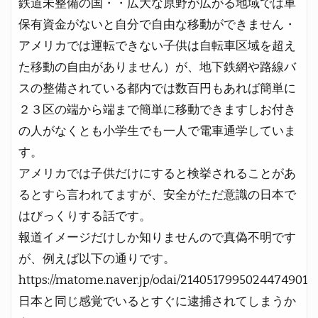
鉄道未整備の国・・広大な原野が広がる地域では車
保有資金がないと自分で自由な移動ができません・
アメリカでは運転できない子供は自転車区域を超え
た移動の自由がありません）が、地下鉄網や路線バ
スの整備されている都内では数百円もあれば簡単に
２３区の端から端まで簡単に移動できますしお付き
の人がなくとも小学生でも一人で電車通学していま
す。
アメリカでは子供だけにすると検挙されることがあ
るとすら言われてますが、安全がただ意識の日本で
はびっくりする話です。
報道イメージだけしか知りませんので真偽不明です
が、例えば以下の通りです。
https://matome.naver.jp/odai/2140517995024474901
日本と同じ感覚でいるとすぐに逮捕されてしまうか