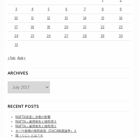
1
2
3
4
5
6
7
8
9
10
11
12
13
14
15
16
17
18
19
20
21
22
23
24
25
26
27
28
29
30
31
« Jun
Aug »
ARCHIVES
Archives
RECENT POSTS
NAFTA見直し決着の影響
NAFTA→雇用喪失と移民増３
NAFTA→雇用喪失と移民増２
オバマ政権の移民政策（DACA制度論争）２
国（くに）とは？６