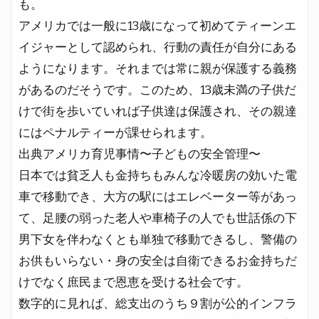
も。
アメリカでは一般に13歳になって初めてティーンエ
イジャーとして認められ、行動の責任が自分にある
ようになります。それまでは常に親が保護する義務
があるのだそうです。このため、13歳未満の子供だ
けで街を歩いていれば子供達は保護され、その親達
にはペナルティーが課せられます。
出典アメリカ育児事情〜子どもの安全管理〜
日本では貧乏人も金持ちもみんな冷暖房の効いた電
車で移動でき、大方の駅にはエレベーター等があっ
て、足腰の弱った老人や車椅子の人でも世話係の下
男下女を伴わなくとも単独で移動できるし、警備の
お供もいらない・身の安全は自衛できるお金持ちだ
けでなく庶民まで恩恵を受ける社会です。
数字的に見れば、総支出のうち９割が公的インフラ