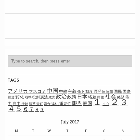
TAGS
中国
アメリカ
マスコミ
主義
中韓
制度
原発
国民
国際
低下
国
国債
社会
政治
日本
政策
変化
格差
能
役割
憲法
経済
報道
崩壊
政党
民族
１
２
３
限界
韓国
自由
力
重要性
違い
行動
調整
責任
資金
１０
４
５
６
７
８
９
July 2017
M
T
W
T
F
S
S