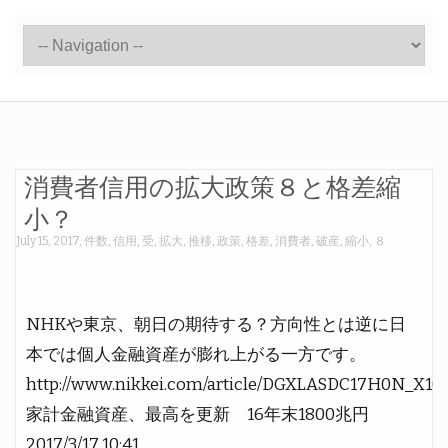
消費者信用の拡大政策８と格差縮
小？
July 15, 2017
,
件数
,
信用
,
受
,
拡大
,
推移
,
政策
,
格差
,
消費者
,
破産
,
縮小
,
８
NHKや東京、朝日の期待する？方向性とは逆に日
本では個人金融資産が膨れ上がる一方です。
http://www.nikkei.com/article/DGXLASDC17H0N_X1
家計金融資産、最高を更新 16年末1800兆円
2017/3/17 10:41