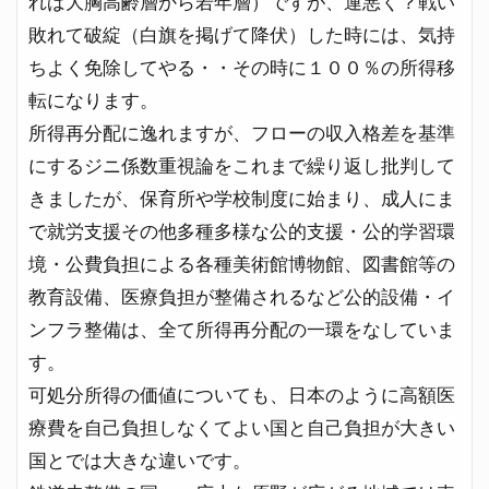
れば大胸高齢層から若年層）ですが、運悪く？戦い
敗れて破綻（白旗を掲げて降伏）した時には、気持
ちよく免除してやる・・その時に１００％の所得移
転になります。
所得再分配に逸れますが、フローの収入格差を基準
にするジニ係数重視論をこれまで繰り返し批判して
きましたが、保育所や学校制度に始まり、成人にま
で就労支援その他多種多様な公的支援・公的学習環
境・公費負担による各種美術館博物館、図書館等の
教育設備、医療負担が整備されるなど公的設備・イ
ンフラ整備は、全て所得再分配の一環をなしていま
す。
可処分所得の価値についても、日本のように高額医
療費を自己負担しなくてよい国と自己負担が大きい
国とでは大きな違いです。