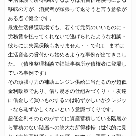
生活保護で所得移転するよりは消費信用供与による
移転の方が、消費者が頑張って返そうと言う意欲が
ある点で健全です。
最近生活保護現場でも、若くて元気のいいものに・
労務賃を払ってくれないで逃げられたような相談・
彼らには失業保険もありません・・でdは、まずは
生活資金の貸付から始めるような事例が出てきまし
た。（債務整理相談で福祉事務所が債権者に登場し
ている事例です）
その頑張り力の補助エンジン供給に当たるのが超低
金利政策であり、借り易さの仕組みづくり・・友達
に借金して買いものするのは恥ずかしいがクレジッ
トなら恥ずかしくないという意識づくりです。
超低金利そのものがすでに資産蓄積している階層か
ら蓄積のない階層への膨大な所得移転（世代的に見