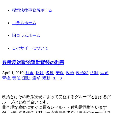
稲垣法律事務所ホーム
コラムホーム
旧コラムホーム
このサイトについて
各種反対政治運動背後の利害
April 1, 2019
,
利害
,
反対
,
各種
,
安保
,
政治
,
政治家
,
法制
,
結果
,
背後
,
責任
,
運動
,
選挙
,
騒動
,
１
,
３
政治とはその政策実現によって受益するグループと損するグ
ループのせめぎ合いです。
非合理な扇動にすぐに乗るレベル・・付和雷同型もいます
が、扇動する側の人材は一応憲法学者や弁護士ジャーナリス