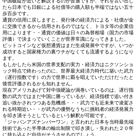
中国破綻が近いと解説するのが普通ですが、それを言い出し
たら日本でも日銀による社債等の購入額も半端ではない五十
歩百歩です。
通貨の信用に戻しますと、発行体の経済力による・社債が金
に交換できるから信用されるのではなく、トヨタ等の企業信
用によります・・通貨の価値は日々の為替相場（国力の市場
評価）で決まっていくことが世界常識になってきました。
ビットコインなど仮想通貨はまだ生成発展中ですが、いつか
成功すると国家権力の裏ウチがなくても流通するようになり
ます。
もしかしたら米国の世界支配の実力・経済力はニクソンショ
ック時点で終わったのに、世界最大経済力時代に築いた武力
（遅行指数です）の力で世界に覇を唱えていただけだったと
後世評価されるかも知れません。
現在アメリカあげて対中強硬論が渦巻いているのは、遅行指
数の武力ではまだ中国に勝っているが、経済指標で追い付き
追い抜かされつつある危機感・・・武力でも近未来で凌駕さ
れる時期近い・・が武力の優勢なうちに挑戦者の経済発展力
を叩き潰そうとしているという解釈が可能です。
「ジャパンアズナンバーワン」と言われた日本を当時最先端
技術であった半導体の輸出制限で叩き潰し・失われた２０年
に持ち込んだ自信がそうさせるのでしょう。