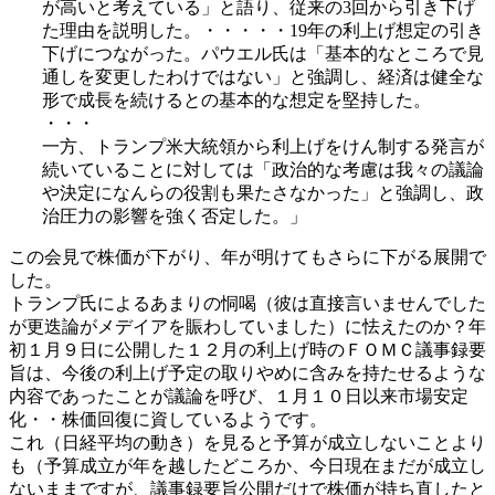
が高いと考えている」と語り、従来の3回から引き下げ
た理由を説明した。・・・・・19年の利上げ想定の引き
下げにつながった。パウエル氏は「基本的なところで見
通しを変更したわけではない」と強調し、経済は健全な
形で成長を続けるとの基本的な想定を堅持した。
・・・
一方、トランプ米大統領から利上げをけん制する発言が
続いていることに対しては「政治的な考慮は我々の議論
や決定になんらの役割も果たさなかった」と強調し、政
治圧力の影響を強く否定した。」
この会見で株価が下がり、年が明けてもさらに下がる展開で
した。
トランプ氏によるあまりの恫喝（彼は直接言いませんでした
が更迭論がメデイアを賑わしていました）に怯えたのか？年
初１月９日に公開した１２月の利上げ時のＦＯＭＣ議事録要
旨は、今後の利上げ予定の取りやめに含みを持たせるような
内容であったことが議論を呼び、１月１０日以来市場安定
化・・株価回復に資しているようです。
これ（日経平均の動き）を見ると予算が成立しないことより
も（予算成立が年を越したどころか、今日現在まだが成立し
ないままですが、議事録要旨公開だけで株価が持ち直したと