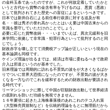
の金科玉条であったのですが、これが何故定着していたかと
いうと古代から貨幣の金含有率を下げるのは、悪貨（悪政）
として批判されてきた歴史への盲従によるというべきです。
日本では新井白石による前任奉行萩原に対する追及が有
名・・彼は秀才の誉れ高かったとはいえ要は中国古来からの
常識を墨守していただけのことでしょう。
必要に応じた貨幣改鋳・・・いまでいえば、異次元緩和を旧
来学問に依拠して非常識・犯罪行為といって批判するのと同
じでしょう。
財政赤字を囃し立てて消費税アップ論が正しいという現在の
基本論調も同様です。
ケインズ理論が出るまでは、経済は市場に委ねるべきで政府
介入は邪道というのが基本でした。
旧来理論では周期的に訪れる不景気の波をが大きくなるばか
りでついに世界大恐慌になったのですが、不景気の波が大き
くなる一方なのでこれを緩和するための財政出動が要請され
る時代です。
リーマンショックに際して中国が巨額財政出動して世界経済
の底割れを防いだ功績を無視できません。
１６年夏頃に起きた上海株暴落後のあれこれのテコ入れ策
（大型株売買規制など）を伝統的理論をもとに無理筋だから