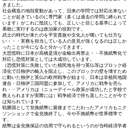
きました。
社会構造の地殻変動があって、旧来の学問では対応出来ない
ことが起きているのに専門家（多くは過去の学問に縛られて
います）がこれに抵抗しても、正しいと信じる基準によって
果敢に実行するのは政治家の役割です。
武士の時代が来たのを平安貴族や文化人が嘆いても仕方な
い・・・実務を担当している人の意見が強くなるのは正しか
ったことが今になると分かってきます。
大恐慌時に日本が高橋是清が金輸出再禁止・・不換紙幣化で
対応し恐慌対策としては大成功しています。
（恐慌対策に失敗していた植民地を持つ英仏等はブロック経
済化で日独伊の輸入を阻止し、このブロックの壁を壊すため
に動いた独伊と英仏の欧州戦争が始まり、日本は非植民地国
連合・日独伊三国同盟に参加して、アメリカに戦争を売ら
れ・・アメリカは（ニューデイール政策が成功したと学校で
教えられますが実際には）戦争経済で持ち直したことが今で
は知られています。
戦勝国として兌換紙幣に最後までこだわったアメリカもニク
ソンショックで金兌換終了し、今や不換紙幣が世界標準で
す。
紙幣は金兌換保証の信用で守られるというのが当時経済学者