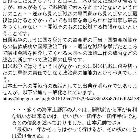
は持ちこたえましょう」と山本五十六が答えた経緯が有名で
すが、軍人があくまで戦術論で素人を寄せつけないというだ
けのこと・・逆から見れば戦さの専門家から見ればやれば最
後は負けると分かっていても出撃を命じられれば出撃し最善
をつくしかない・・開戦そのものに反対する権限がないとい
うことです。
日露戦争のように国を挙げての資金源の手当・国際金融筋か
らの借款成功や国際政治工作・・適当な戦果を挙げたところ
で講和会議を仲介してくれる大国への政治工作の成否などの
総合判断はすべて政治家の仕事です。
日米戦争ではそういう国がなかったのに対米抗戦に踏み切っ
たのは軍部の責任ではなく政治家の無能力というべきでしょ
う。
山本五十六の開戦時の逸話としては出典が明らかではありま
せんが、以下の通り一般化されています。
https://blog.goo.ne.jp/gb3616125/e/f7f3793a458bb28a87616df2413
・・・多くの海軍上層部の人々は、開戦前から軍が有利
な戦いが出来るのは、せいぜい一箇年か一箇年半位であ
るとの信念を述べておりました。山本元帥でさえ
『最初の一年かそこらはやって行けるが、その後のこと
は受け合えぬ。』