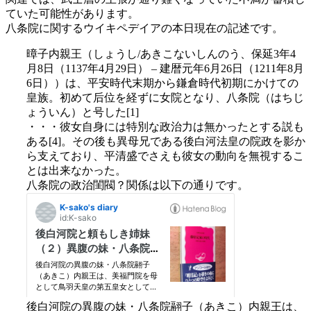
ていた可能性があります。
八条院に関するウイキペデイアの本日現在の記述です。
暲子内親王（しょうし/あきこないしんのう、保延3年4
月8日（1137年4月29日） – 建暦元年6月26日（1211年8月
6日））は、平安時代末期から鎌倉時代初期にかけての
皇族。初めて后位を経ずに女院となり、八条院（はちじ
ょういん）と号した[1]
・・・彼女自身には特別な政治力は無かったとする説も
ある[4]。その後も異母兄である後白河法皇の院政を影か
ら支えており、平清盛でさえも彼女の動向を無視するこ
とは出来なかった。
八条院の政治閨閥？関係は以下の通りです。
後白河院の異腹の妹・八条院翮子（あきこ）内親王は、