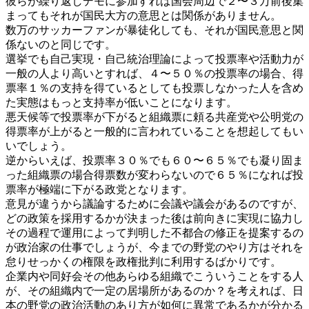
彼らが繰り返しデモに参加すれば国会周辺で２〜３万前後集
まってもそれが国民大方の意思とは関係がありません。
数万のサッカーファンが暴徒化しても、それが国民意思と関
係ないのと同じです。
選挙でも自己実現・自己統治理論によって投票率や活動力が
一般の人より高いとすれば、４〜５０％の投票率の場合、得
票率１％の支持を得ているとしても投票しなかった人を含め
た実態はもっと支持率が低いことになります。
悪天候等で投票率が下がると組織票に頼る共産党や公明党の
得票率が上がると一般的に言われていることを想起してもい
いでしょう。
逆からいえば、投票率３０％でも６０〜６５％でも凝り固ま
った組織票の場合得票数が変わらないので６５％になれば投
票率が極端に下がる政党となります。
意見が違うから議論するために会議や議会があるのですが、
どの政策を採用するかが決まった後は前向きに実現に協力し
その過程で運用によって判明した不都合の修正を提案するの
が政治家の仕事でしょうが、今までの野党のやり方はそれを
怠りせっかくの権限を政権批判に利用するばかりです。
企業内や同好会その他あらゆる組織でこういうことをする人
が、その組織内で一定の居場所があるのか？を考えれば、日
本の野党の政治活動のあり方が如何に異常であるかが分かる