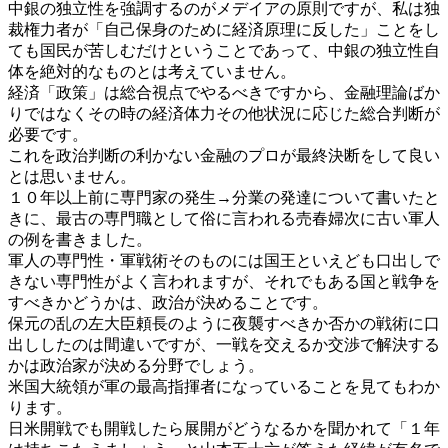
中銀の独立性を強調するのがメデイアの原則ですが、私は独
裁権力者が「自己保身のために経済原理に反した」ことをし
ても国民が苦しむだけということであって、中銀の独立性自
体を絶対的なものとは考えていません。
経済「政策」は総合視点でやるべきですから、金融理論ばか
りではなくその時の経済体力その他状況に応じた総合判断が
必要です。
これを政治判断の利かない金融のプロが最終決断をして良い
とは思いません。
１０年以上前に専門家の発生→分業の発達について書いたと
きに、最古の専門職として俗に言われる売春婦次に古い軍人
の例を書きました。
軍人の専門性・軍戦術そのものには国王といえども口出しで
きない専門性がよく言われますが、それでもある国と戦争を
すべきかどうかは、政治が決めることです。
保元の乱の左大臣頼長のように夜襲すべきか否かの戦術に口
出ししたのは間違いですが、一戦を交えるか交渉で解決する
かは政治家が決める分野でしょう。
米国大統領が軍の最高指揮者になっていることを見てもわか
ります。
日米開戦でも開戦したら展開がどうなるかを聞かれて「１年