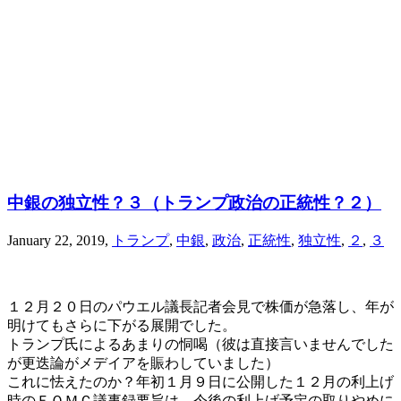
中銀の独立性？３（トランプ政治の正統性？２）
January 22, 2019
,
トランプ
,
中銀
,
政治
,
正統性
,
独立性
,
２
,
３
１２月２０日のパウエル議長記者会見で株価が急落し、年が
明けてもさらに下がる展開でした。
トランプ氏によるあまりの恫喝（彼は直接言いませんでした
が更迭論がメデイアを賑わしていました）
これに怯えたのか？年初１月９日に公開した１２月の利上げ
時のＦＯＭＣ議事録要旨は、今後の利上げ予定の取りやめに