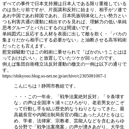
ずべての事件で日本支持層は日本人である限り重複している
のは当たり前ですが、片面講和反対に始まり、相手がソ連で
あれ中国であれ韓国であれ、日本民族弱体化したい勢力とい
つも利害共通の運動に精出すのを見れば、理解力の低い単純
思考グループとバカにするのは間違いです。
単純図式に反応する人材を表面に出して敵を欺く・「バカの
集まりだから相手にする必要がない」と油断させる高等戦術
だったとも言えます。
慰安婦騒動ではこの戦術に乗せられて「ばかのいうことはほ
っておけばいい」と放置していたツケが回ったのです。
例えば集団自衛権立法反対運動の檄文の一例は以下の通りで
す。
https://shikyoso.blog.so-net.ne.jp/archive/c2305081007-1
こんにちは！静岡市教組です。
・・・この一年余、「戦争法案絶対反対」「９条壊す
な」の声は全国津々浦々にひろがり、老若男女がこぞ
って行動し手を結ぶ歴史的なうねりとなってきた。最
高裁長官や内閣法制局長官の職にあった人びとをはじ
め、学者、法律家、宗教者、芸能人などを含むあらゆ
る分野で「戦争法案廃案」の声が湧きあがり、大学生