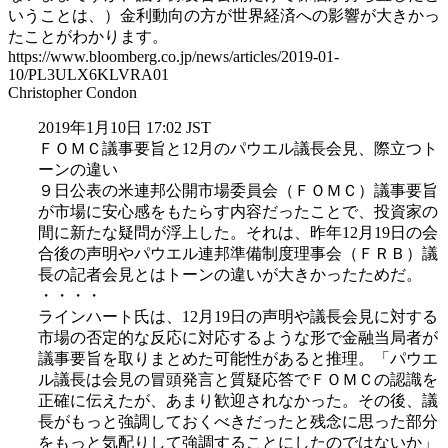
いうことは、）金利動向の方が世界経済への影響が大きかっ
たことがわかります。
https://www.bloomberg.co.jp/news/articles/2019-01-
10/PL3ULX6KLVRA01
Christopher Condon
2019年1月10日 17:02 JST
ＦＯＭＣ議事要旨と12月のパウエル議長会見、際立つト
ーンの違い
９日公表の米連邦公開市場委員会（ＦＯＭＣ）議事要旨
が市場に安心感をもたらす内容だったことで、投資家の
間に新たな疑問が浮上した。それは、昨年12月19日の会
合後の声明やパウエル連邦準備制度理事会（ＦＲＢ）議
長の記者会見とはトーンの違いが大きかったためだ。
・・・・
ラインハート氏は、12月19日の声明や議長会見に対する
市場の否定的な反応に対応するような形で金融当局者が
議事要旨を取りまとめた可能性があると推理。「パウエ
ル議長は会見の冒頭発言と質疑応答でＦＯＭＣの認識を
正確に伝えたが、あまり歓迎されなかった。その後、議
長がもっと強調しておくべきだったと残念に思った部分
をもっと気配りして強調することにしたのではないか」