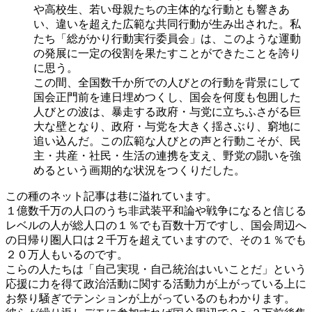
や高校生、若い母親たちの主体的な行動とも響きあ
い、違いを超えた広範な共同行動が生み出された。私
たち「総がかり行動実行委員会」は、このような運動
の発展に一定の役割を果たすことができたことを誇り
に思う。
この間、全国数千か所での人びとの行動を背景にして
国会正門前を連日埋めつくし、国会を何度も包囲した
人びとの波は、暴走する政府・与党に立ちふさがる巨
大な壁となり、政府・与党を大きく揺さぶり、窮地に
追い込んだ。この広範な人びとの声と行動こそが、民
主・共産・社民・生活の連携を支え、野党の闘いを強
めるという画期的な状況をつくりだした。
この種のネット記事は巷に溢れています。
１億数千万の人口のうち非武装平和論や戦争になると信じる
レベルの人が総人口の１％でも百数十万ですし、国会周辺へ
の日帰り圏人口は２千万を超えていますので、その１％でも
２０万人もいるのです。
こらの人たちは「自己実現・自己統治はいいことだ」という
応援に力を得て政治活動に関する活動力が上がっている上に
お祭り騒ぎでテンションが上がっているのもわかります。