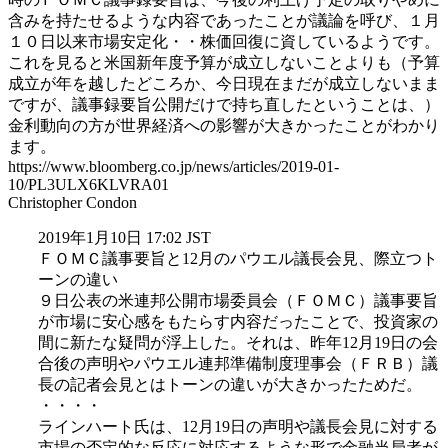
含みを持たせるような内容であったことが議論を呼び、１月
１０日以来市場安定化・・株価回復に資しているようです。
これを見ると米国新年度予算が成立しないことよりも（予算
成立が年を越したどころか、今日現在まだが成立しないまま
ですが、議事録要旨公開だけで持ち直したということは、）
金利動向の方が世界経済への影響が大きかったことがわかり
ます。
https://www.bloomberg.co.jp/news/articles/2019-01-
10/PL3ULX6KLVRA01
Christopher Condon
2019年1月10日 17:02 JST
ＦＯＭＣ議事要旨と12月のパウエル議長会見、際立つト
ーンの違い
９日公表の米連邦公開市場委員会（ＦＯＭＣ）議事要旨
が市場に安心感をもたらす内容だったことで、投資家の
間に新たな疑問が浮上した。それは、昨年12月19日の会
合後の声明やパウエル連邦準備制度理事会（ＦＲＢ）議
長の記者会見とはトーンの違いが大きかったためだ。
・・・・
ラインハート氏は、12月19日の声明や議長会見に対する
市場の否定的な反応に対応するような形で金融当局者が