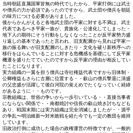
当時朝廷直属国軍皆無の時代でしたから、平家打倒には武士
や僧兵の力が必須であったのですから、武士団や僧兵を朝廷
の味方につける必要がありました。
後からかんがえると各地武士団の平家に対する不満は、武士
代表であるべき平家一族が、貴族化・公達化してしまった・
地下人の期待にそう行動をしなくなったことが反平家勢力盛
り返しの基本であったと言われ、旧支配層から見れば平家一
族の振る舞いが旧支配層のしきたり・文化を破り新秩序への
移行をはらんでいることに対する危機感を基礎にして反平家
機運を盛りたてていたのですから反平家の理由が相反してい
たことになります。
実力組織の一翼を担う僧兵は寺社権益代表ですから旧体制・
公卿権益もさらに古層に位置する・・叡山の僧兵撃退に清盛
の父忠盛が活躍して後白河院の覚えめでたくなっていく経緯
があるように・・ものです。
宗教組織は、世俗の争いから一歩引いている・・直接当事者
にならない関係で・・南都焼討や信長の叡山焼き討ちなども
あり、戦国末期には実力組織は完全消滅しましたが・・源平
の争乱〜明治維新〜対米敗戦を経た今でも一定の教団を維持
しています。
旧政治打倒に成功した場合の政権運営の特徴ですが、一般的