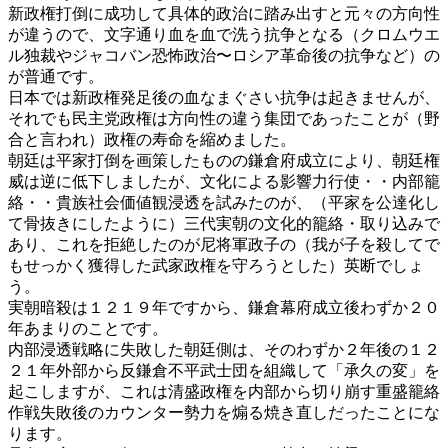
新政権打倒に成功して具体的政治に踏み出すと元々の方向性
が違うので、文字通り血を血で洗う抗争となる（クロムウエ
ル独裁やジャコバン恐怖政治〜ロシア革命後の抗争など）の
が普通です。
日本では新政権発足後の血なまぐさい抗争は起きませんが、
それでも民主党政権は方向性の違う集団であったことが（野
合と言われ）政権の寿命を縮めました。
朝廷は平家打倒を画策したものの鎌倉府成立により、朝廷権
威は逆に低下しましたが、文化による影響力行使・・内部籠
絡・・貴族社会価値観浸透を試みたのが、（平家を公達化し
て骨抜きにしたように）三代実朝の文化的籠絡・取り込みで
あり、これを拒絶したのが尼将軍政子の（我が子を殺してで
もせっかく獲得した武家政権を守ろうとした）英断でしょ
う。
実朝暗殺は１２１９年ですから、鎌倉幕府成立後わずか２０
年あまりのことです。
内部浸透戦略に失敗した朝廷側は、そのわずか２年後の１２
２１年外部から反鎌倉不平武士団を組織して「承久の変」を
起こしますが、これは清盛政権を内部から切り崩す重盛籠絡
作戦失敗後のカウンター勢力を煽る焼き直しだったことにな
ります。