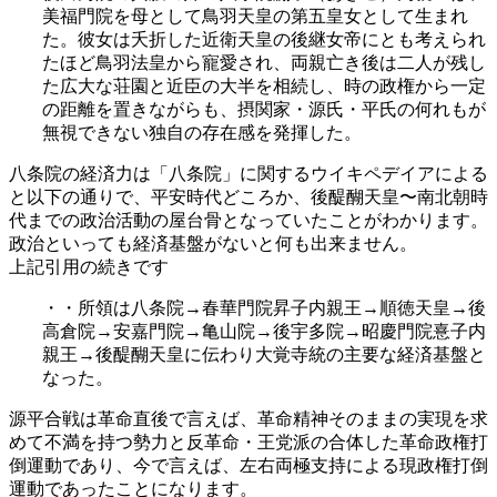
美福門院を母として鳥羽天皇の第五皇女として生まれ
た。彼女は夭折した近衛天皇の後継女帝にとも考えられ
たほど鳥羽法皇から寵愛され、両親亡き後は二人が残し
た広大な荘園と近臣の大半を相続し、時の政権から一定
の距離を置きながらも、摂関家・源氏・平氏の何れもが
無視できない独自の存在感を発揮した。
八条院の経済力は「八条院」に関するウイキペデイアによる
と以下の通りで、平安時代どころか、後醍醐天皇〜南北朝時
代までの政治活動の屋台骨となっていたことがわかります。
政治といっても経済基盤がないと何も出来ません。
上記引用の続きです
・・所領は八条院→春華門院昇子内親王→順徳天皇→後
高倉院→安嘉門院→亀山院→後宇多院→昭慶門院憙子内
親王→後醍醐天皇に伝わり大覚寺統の主要な経済基盤と
なった。
源平合戦は革命直後で言えば、革命精神そのままの実現を求
めて不満を持つ勢力と反革命・王党派の合体した革命政権打
倒運動であり、今で言えば、左右両極支持による現政権打倒
運動であったことになります。