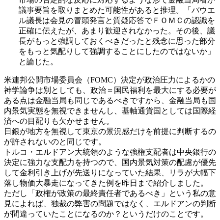
議事要旨を取りまとめた可能性があると推理。「パウエ
ル議長は会見の冒頭発言と質疑応答でＦＯＭＣの認識を
正確に伝えたが、あまり歓迎されなかった。その後、議
長がもっと強調しておくべきだったと残念に思った部分
をもっと気配りして強調することにしたのではないか」
と論じた。
米連邦公開市場委員会（FOMC）決定が政治圧力によるかの
神学論争は別としても、政治＝国民福利を最大にする必要が
ある点は金融当局も同じであるべきですから、金融当局も国
内景気実態を無視できませんし、基軸通貨国としては国際経
済への目配りも欠かせません。
日銀が地方を無視して東京の景況感だけを前提に判断するの
が許されないのと同じです。
トルコ・エルドアン大統領のような強権支配者は中央銀行の
決定に強力な支配力を持つので、国内景気対策の配慮が優先
して金利引き上げが先送りになっていた結果、リラが大幅下
落し物価大暴走になってきた例を昨日まで紹介しました。
ただし「政権が政策の最終責任者であるべき」という私の意
見によれば、独裁の弊害の問題ではなく、エルドアンの判断
が間違っていたことになるのか？というだけのことです。