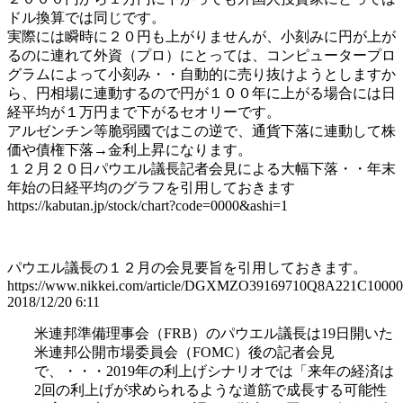
ドル換算では同じです。
実際には瞬時に２０円も上がりませんが、小刻みに円が上が
るのに連れて外資（プロ）にとっては、コンピュータープロ
グラムによって小刻み・・自動的に売り抜けようとしますか
ら、円相場に連動するので円が１００年に上がる場合には日
経平均が１万円まで下がるセオリーです。
アルゼンチン等脆弱國ではこの逆で、通貨下落に連動して株
価や債権下落→金利上昇になります。
１２月２０日パウエル議長記者会見による大幅下落・・年末
年始の日経平均のグラフを引用しておきます
https://kabutan.jp/stock/chart?code=0000&ashi=1
パウエル議長の１２月の会見要旨を引用しておきます。
https://www.nikkei.com/article/DGXMZO39169710Q8A221C10000
2018/12/20 6:11
米連邦準備理事会（FRB）のパウエル議長は19日開いた
米連邦公開市場委員会（FOMC）後の記者会見
で、・・・2019年の利上げシナリオでは「来年の経済は
2回の利上げが求められるような道筋で成長する可能性