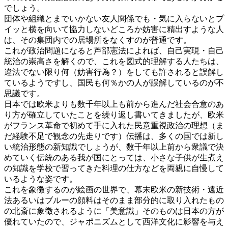
でしょう。
団体や組織とまでいかない友人関係でも・気に入らないとプ
イッと横を向いて協力しないどころか妨害に精出すような人
は、その集団内での居場所をなくすのが普通です。
これが政治問題になると芦部憲法によれば、自己実現・自己
統治の崇高さを解くので、これを図式的理解する人たちは、
違法でない限り何（妨害行為？）をしても許されると誤解し
ているようですし、国民も何％かの人が誤解しているのが不
思議です。
日本では欧米よりも数千年以上も前から進んだ社会合意のあ
り方が確立していたことを繰り返し書いてきましたが、欧米
がフランス革命で初めて手に入れた民意重視政治の理想（ま
だ経験不足で観念の先走りです）伝播は、多くの国では新し
い統治形態の新知識でしょうが、数千年以上前から衆議で決
めていく伝統のある我が国にとっては、小さな子供が生煮え
の知識を学校で習ってきた料理の仕方などを両親に自慢して
いるような姿です。
これを象徴するのが絵画の世界で、幕末欧米の新技術・遠近
法あるいはブルーの顔料はそのまま部分的に取り入れたもの
の北斎に象徴されるように「美意識」そのものは日本の方が
優れていたので、ジャポニズムとして西洋文化に影響を与え