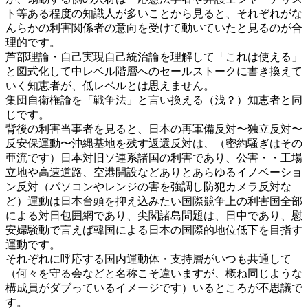
ト等ある程度の知識人が多いことから見ると、それぞれがな
んらかの利害関係者の意向を受けて動いていたと見るのが合
理的です。
芦部理論・自己実現自己統治論を理解して「これは使える」
と図式化して中レベル階層へのセールストークに書き換えて
いく知恵者が、低レベルとは思えません。
集団自衛権論を「戦争法」と言い換える（浅？）知恵者と同
じです。
背後の利害当事者を見ると、日本の再軍備反対〜独立反対〜
反安保運動〜沖縄基地を残す返還反対は、（密約騒ぎはその
亜流です）日本対旧ソ連系諸国の利害であり、公害・・工場
立地や高速道路、空港開設などありとあらゆるイノベーショ
ン反対（パソコンやレンジの害を強調し防犯カメラ反対な
ど）運動は日本台頭を抑え込みたい国際競争上の利害国全部
による対日包囲網であり、尖閣諸島問題は、日中であり、慰
安婦騒動で言えば韓国による日本の国際的地位低下を目指す
運動です。
それぞれに呼応する国内運動体・支持層がいつも共通して
（何々を守る会などと名称こそ違いますが、概ね同じような
構成員がダブっているイメージです）いるところが不思議で
す。