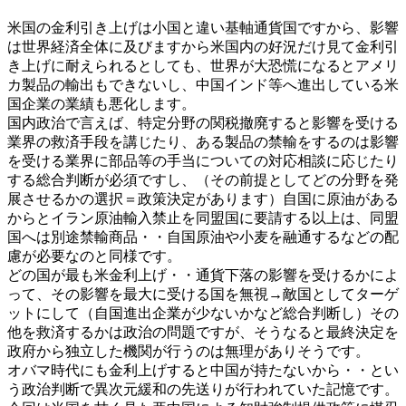
米国の金利引き上げは小国と違い基軸通貨国ですから、影響
は世界経済全体に及びますから米国内の好況だけ見て金利引
き上げに耐えられるとしても、世界が大恐慌になるとアメリ
カ製品の輸出もできないし、中国インド等へ進出している米
国企業の業績も悪化します。
国内政治で言えば、特定分野の関税撤廃すると影響を受ける
業界の救済手段を講じたり、ある製品の禁輸をするのは影響
を受ける業界に部品等の手当についての対応相談に応じたり
する総合判断が必須ですし、（その前提としてどの分野を発
展させるかの選択＝政策決定があります）自国に原油がある
からとイラン原油輸入禁止を同盟国に要請する以上は、同盟
国へは別途禁輸商品・・自国原油や小麦を融通するなどの配
慮が必要なのと同様です。
どの国が最も米金利上げ・・通貨下落の影響を受けるかによ
って、その影響を最大に受ける国を無視→敵国としてターゲ
ットにして（自国進出企業が少ないかなど総合判断し）その
他を救済するかは政治の問題ですが、そうなると最終決定を
政府から独立した機関が行うのは無理がありそうです。
オバマ時代にも金利上げすると中国が持たないから・・とい
う政治判断で異次元緩和の先送りが行われていた記憶です。