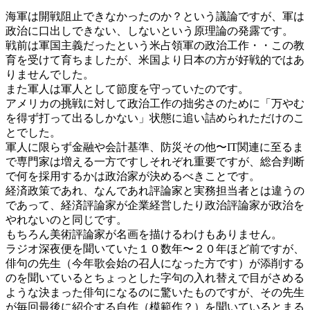
海軍は開戦阻止できなかったのか？という議論ですが、軍は
政治に口出しできない、しないという原理論の発露です。
戦前は軍国主義だったという米占領軍の政治工作・・この教
育を受けて育ちましたが、米国より日本の方が好戦的ではあ
りませんでした。
また軍人は軍人として節度を守っていたのです。
アメリカの挑戦に対して政治工作の拙劣さのために「万やむ
を得ず打って出るしかない」状態に追い詰められただけのこ
とでした。
軍人に限らず金融や会計基準、防災その他〜IT関連に至るま
で専門家は増える一方ですしそれぞれ重要ですが、総合判断
で何を採用するかは政治家が決めるべきことです。
経済政策であれ、なんであれ評論家と実務担当者とは違うの
であって、経済評論家が企業経営したり政治評論家が政治を
やれないのと同じです。
もちろん美術評論家が名画を描けるわけもありません。
ラジオ深夜便を聞いていた１０数年〜２０年ほど前ですが、
俳句の先生（今年歌会始の召人になった方です）が添削する
のを聞いているとちょっとした字句の入れ替えで目がさめる
ような決まった俳句になるのに驚いたものですが、その先生
が毎回最後に紹介する自作（模範作？）を聞いているとまる