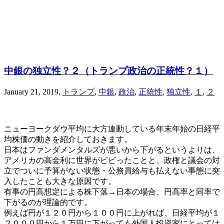
中銀の独立性？２（トランプ政治の正統性？１）
January 21, 2019
,
トランプ
,
中銀
,
政治
,
正統性
,
独立性
,
１
,
２
ニューヨークダウ平均に大方連動している年末年始の日経平
均株価の動きを紹介しておきます。
日本はファンダメンタルズが悪いから下がるというよりは、
アメリカの高金利に世界がビビったことと、政権と議会の対
立でついに予算がない状態・公務員給与も払えない事態に突
入したことも大きな原因です。
有事の円高想定による株下落→日本の場合、円高率と同率で
下がるのが理論的です。
例えば円が１２０円から１００円に上がれば、日経平均が１
２０００円から１万円に下がっても外国人投資家にとっては