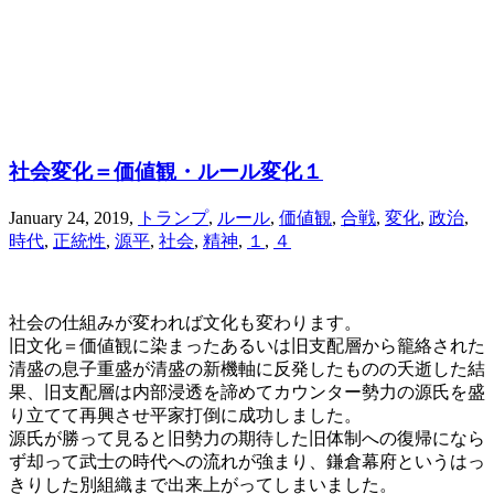
社会変化＝価値観・ルール変化１
January 24, 2019
,
トランプ
,
ルール
,
価値観
,
合戦
,
変化
,
政治
,
時代
,
正統性
,
源平
,
社会
,
精神
,
１
,
４
社会の仕組みが変われば文化も変わります。
旧文化＝価値観に染まったあるいは旧支配層から籠絡された
清盛の息子重盛が清盛の新機軸に反発したものの夭逝した結
果、旧支配層は内部浸透を諦めてカウンター勢力の源氏を盛
り立てて再興させ平家打倒に成功しました。
源氏が勝って見ると旧勢力の期待した旧体制への復帰になら
ず却って武士の時代への流れが強まり、鎌倉幕府というはっ
きりした別組織まで出来上がってしまいました。