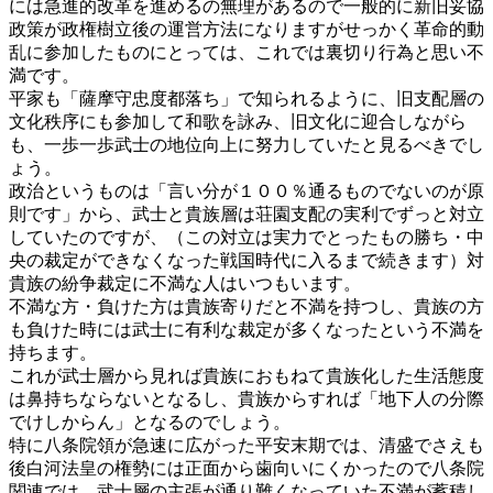
には急進的改革を進めるの無理があるので一般的に新旧妥協
政策が政権樹立後の運営方法になりますがせっかく革命的動
乱に参加したものにとっては、これでは裏切り行為と思い不
満です。
平家も「薩摩守忠度都落ち」で知られるように、旧支配層の
文化秩序にも参加して和歌を詠み、旧文化に迎合しながら
も、一歩一歩武士の地位向上に努力していたと見るべきでし
ょう。
政治というものは「言い分が１００％通るものでないのが原
則です」から、武士と貴族層は荘園支配の実利でずっと対立
していたのですが、（この対立は実力でとったもの勝ち・中
央の裁定ができなくなった戦国時代に入るまで続きます）対
貴族の紛争裁定に不満な人はいつもいます。
不満な方・負けた方は貴族寄りだと不満を持つし、貴族の方
も負けた時には武士に有利な裁定が多くなったという不満を
持ちます。
これが武士層から見れば貴族におもねて貴族化した生活態度
は鼻持ちならないとなるし、貴族からすれば「地下人の分際
でけしからん」となるのでしょう。
特に八条院領が急速に広がった平安末期では、清盛でさえも
後白河法皇の権勢には正面から歯向いにくかったので八条院
関連では、武士層の主張が通り難くなっていた不満が蓄積し