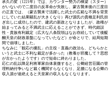
承久の変（1221年）では、カウンター勢力の棟梁（スター）
がいないので二度目の反革命が失敗し、蒙古襲来後の三度目
の正直では、（蒙古襲来で活躍した武士の広範な不満を背景
にしていた結果騒乱が大きくなり）再び源氏の貴種足利氏担
ぎ出しに成功したので、建武の新政となりましたが、政権が
始まってみると不満武士に応えることができず、時代錯誤
性・貴族有利裁定（広大な八条院領はなお存続していて後醍
醐天皇の財政基盤になっていたなど）が命とりで、結局短期
間で崩壊しました。
ちなみに「観応の擾乱」の主役・直義の政治も、どちらかと
いうと武士に不利な裁定が多かった
（教養が邪魔して？思想
が古かったようです）
ので短命に終わりました。
応仁の乱以降足利将軍家自体衰微すると、公卿経営荘園の管
理料納付争いなど裁く機関すらなくなり、足腰になる公卿の
収入源が途絶えると天皇家の収入もなくなります。