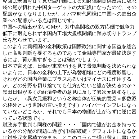
今回は米国を甘く見た亜中国による知財強制提供政策に堪忍
袋の尾が切れた中国ターゲットの大転換になったので、その
配慮がなくなりましたが、オバマ時代同様に中国への進出企
業への配慮がいる点は同じです。
中国への輸出が多いGMが、対中高関税の双方応酬で競争力
低下に耐えられず米国内工場大規模閉鎖に踏み切りトランプ
氏を怒らせています。
このように覇権国の金利政策は国際政治に関する国益を総合
した高度判断を要するものであって金融専門家が最終決定す
るには、荷が重すぎることは確かでしょう。
日本で言えば、日銀が東京だけを見て景気判断を決められな
いように、日本の金利の上下が為替相場にどの程度影響し、
それがどの国内産業にプラスあるいはマイナスに作用する
か、どの分野を切り捨てても仕方がないと誰が決めるのか？
黒田日銀が多くの経済学者の意見に反して異次元緩和をしま
したが、（異次元緩和という名称自体が伝統的意見＝多数派
の枠外という世評の言い換えです）ハイパーインフレになっ
ていないどころか、それでも日本の物価が上がらずに逆に困
っている状態です。
財政赤字批判も同様の問題・・・「国内で誰がお金を持って
いるかの分配の問題に過ぎず国家破綻・デフォルトになるか
は対外収支累積で決まる」とこのコラムで繰り替えし書いて