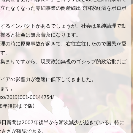
り立たなくなった零細事業の倒産続出で国家経済をボロボ
対するインパクトがあるでしょうが、社会は単純論理で動
を握ると社会は無茶苦茶になります。
総理の時に原発事故が起きて、右往左往したので国民が愛
です。
の集まりですから、現実政治無視のゴシップ的政治批判ば
。
デイアの影響力が急速に低下してきました。
います。
aizo/20191001-00144754/
8年後期まで版)
毎日新聞は2007年後半から漸次減少が起きている。特に
大きさが確認できる。