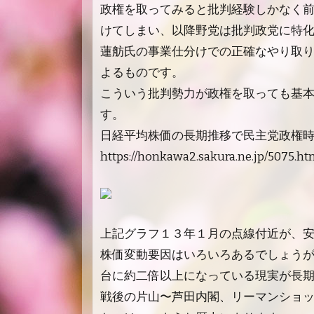
政権を取ってみると批判経験しかなく
けてしまい、以降野党は批判政党に特
蓮舫氏の事業仕分けでの正確なやり取
よるものです。
こういう批判勢力が政権を取っても基
す。
日経平均株価の長期推移で民主党政権
https://honkawa2.sakura.ne.jp/5075.ht
上記グラフ１３年１月の点線
付近が、
株価変動要因
はいろいろあるでしょう
台に約二倍以上になっている現実が長
戦後の片山〜芦田内閣、リーマンショ