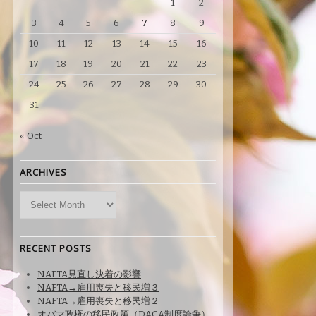
1
2
3
4
5
6
7
8
9
10
11
12
13
14
15
16
17
18
19
20
21
22
23
24
25
26
27
28
29
30
31
« Oct
ARCHIVES
Archives
RECENT POSTS
NAFTA見直し決着の影響
NAFTA→雇用喪失と移民増３
NAFTA→雇用喪失と移民増２
オバマ政権の移民政策（DACA制度論争）