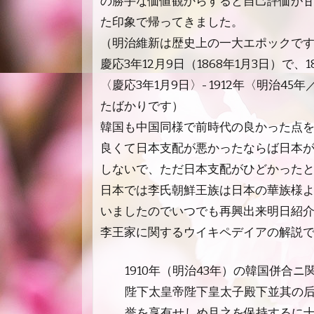
の勝手な価値観からすると自己評価が
た印象で帰ってきました。
（明治維新は歴史上の一大エポックで
慶応3年12月9日（1868年1月3日）で、1
〈慶応3年1月9日〉- 1912年〈明治
たばかりです）
韓国も中国同様で前時代の良かった点
良くて日本支配が悪かったならば日本
しないで、ただ日本支配がひどかった
日本では李氏朝鮮王族は日本の華族様
いましたのでいつでも再興出来
明日紹
李王家に関するウイキペデイアの解説
1910年（明治43年）の韓国併合
陛下太皇帝陛下皇太子殿下並其の
誉を享有せしめ且之を保持するに