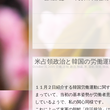
米占領政治と韓国の労働運
October 31, 2019
,
労働
,
占領
,
政治
,
独裁
,
米
,
運動
,
開発
,
韓国
,
１１月２日紹介する韓国労働運動に関
まっていて、当初の基本姿勢が労働者
しているようで、私の関心同様です。
これによって米軍の朝鮮「信託統治」