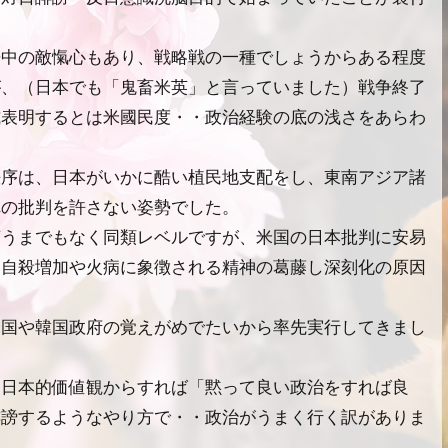
争中の敵愾心もあり、戦略戦の一種でしょうからある程度
が、（日本でも「鬼畜米英」と言っていました）戦争終了
式表明するとは米國民度・・政治経験の底の浅さをあらわ
秩序は、日本がいかに酷い植民地支配をし、東南アジア諸
れの批判を許さない姿勢でした。
言うまでもなく同類レベルですが、米国の日本批判に安易
・自殺増加や火病に象徴される精神の葛藤し深刻化
の原因
米国や韓国政府の覚えがめでたいから率先実行してきまし
、日本的価値観からすれば「黙って良い政治をすれば良
誹謗するようなやり方で・・政治がうまく行く訳がありま