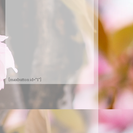
[maxbutton id="1"]