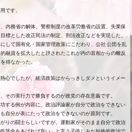
引用です。
定、内務省の解体、警察制度の改革労働省の設置、失業保
を目標とした改正民法の制定、刑法改正などを実現した。
にして国有化・国家管理政策にこだわり、公社 公団を乱
公的融資を拡大したと評されたこれが内の首相からの離反
るを得なかった。
は熱心でしたが、経済政策はからっきしダメというイメー
と、その実行力で勝負するのが政党の存在意義です。
成功する例が内容に、政治評論家が自分で政治をできない
ても自分が表にたって政治をできないのが原則です。
上がりの闘士らしいですが、運動家がそのまま自分で政治
最低賃金をあげれば良い」と言う子供じみた短絡的政治で