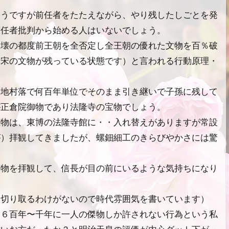
そうですが前任者をたたえながら、やり残したしごとを発
前任者批判から始める人はいないでしょう。
崩壊の都度前王朝を全否定し全王朝の優れた文物を百％破
唐宋の文物が残っている状態です）と言われる行動原理・
各地村落で何百年単位でそのまま引き継いで子孫に残して
が正倉院御物であり法隆寺の宝物でしょう。
宝物は、東博の法隆寺館に・・入れ替えがありますが常設
が）拝観してきましたが、螺鈿細工のきらびやかさには驚
実物を拝観して、信長が目の前にいるような気持ちになり
て切り取るわけがないので時代雰囲気を書いています）
〜６百年〜千年に一人の傑物しか許されない行為という私