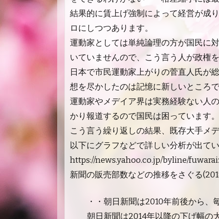
結果的に賃上げ強制によって経営が成
ロにしつつあります。
運動家としては単純論理の方が国民に
いていませんので、こう言う人が政権
日本で市民運動家上がりの菅直人氏が
想を尽かしたのは記憶に新しいところ
運動家やメデイア界は実務経験ない人
かり報道するので国民は困っています
こう言う繰り返しの結果、既存大手メ
以下にグラフなどで詳しい分析が出て
https://news.yahoo.co.jp/byline/fuwar
新聞の販売部数などの推移をさぐる(201
・・朝日新聞は2010年前後から、
朝日新聞は2014年以降の下げ幅の