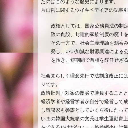
たのはこのような歴史によります。
片山哲に関するウイキペデイアの記事
政権としては、国家公務員法の制
険の創設、封建的家族制度の廃止
その一方で、社会主義理論を鵜呑み
発し、いい加減な財源調達による
を招き、短期間で首相を辞任せざ
社会党らしく理念先行で法制度改正に
ジです。
政策批判・対案の優劣で勝負すること
経済学者や経営学者が自分で経営して
し策謀家も参謀としていくら役にたっ
いまの韓国大統領の文氏は学生運動家
をできるわけがない・・格差縮小には