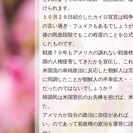
けられます。
１０月２９日紹介したカイロ宣言は戦
の言い過ぎ・フェイクもあるでしょう
後の民政段階でもこの程度のことを公
したものです。
戦後７０年もアメリカの譲れない戦後
国の人権侵害してきたかを宣伝し、こ
米国流の単純政治に反応した朝鮮人は
に同調したことが朝鮮人の不幸拡大
・
だったのではないでしょうか？
韓国民は米国宣伝のお先棒を担げば、
た。
アメリカが自分の政治に自信があれば
い」のであって前政権の政治を露骨に
せん。