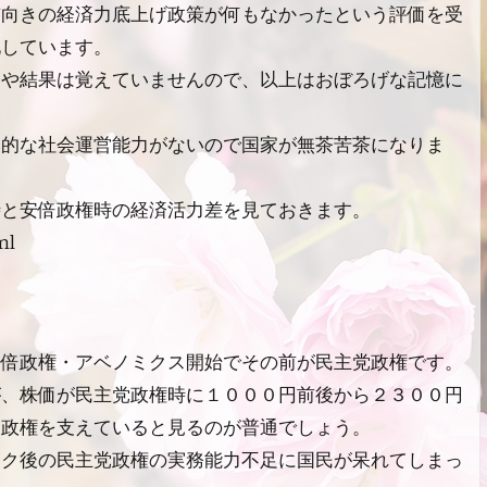
前向きの経済力底上げ政策が何もなかったという評価を受
化しています。
りや結果は覚えていませんので、以上はおぼろげな記憶に
本的な社会運営能力がないので国家が無茶苦茶になりま
時と安倍政権時の経済活力差を見ておきます。
ml
安倍政権・
アベノミクス開始でその前が民主党政権です。
が、株価が民主党政権時に１０００円前後から２３００円
期政権を支えていると見るのが普通でしょう。
ック後の民主党政権の実務能力不足に国民が呆れてしまっ