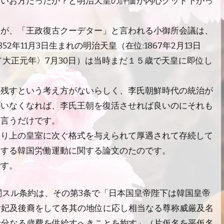
甘いお方だったか？と明治天皇の評価が内心グット下がっ
すが、「王政復古クーデター」と言われる小御所会議は、
852年11月3日生まれの明治天皇（在位:1867年2月13日
45年／大正元年〉7月30日）は当時まだ１５歳で天皇に即位し
を残すという考え方がないらしく、李氏朝鮮時代の統治が
がいなくなれば、李氏王朝を復活させれば良いのにそれも
と言うだけです。
より上の皇室に次ぐ格式を与えられて厚遇されて存続して
介する韓国労働運動に関する論文の
たのです。
です。
ニ関スル条約は、その第3条で「日本国皇帝陛下は韓国皇帝
后妃及後裔をして各其の地位に応し相当なる尊称威厳及名
十分なる歳費を供給すへきことを約す」（片仮名を平仮名