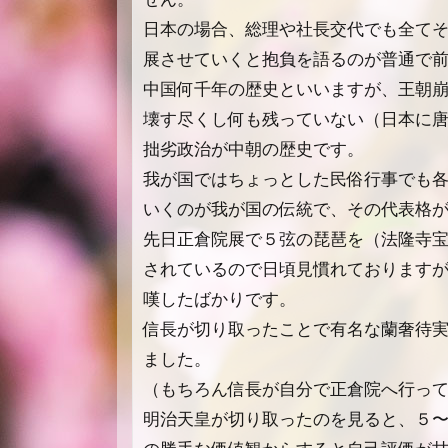
日本の場合、総理や社長交代でも全て
展させていくと抱負を語るのが普通で
中国何千年の歴史といいますが、王朝
壊す尽くし何も残っていない（日本に
拙劣政治が中朝の歴史です。
我が国ではちょっとした民俗行事でも
いくのが我が国の伝統で、その代表格
先日正倉院展で５弦の琵琶を（法隆寺
されているので日頃見慣れております
嘆したばかりです。
信長が切り取ったことで有名な蘭奢待
ました。
（もちろん信長が自分で正倉院へ行っ
明治天皇が切り取ったのを見ると、５