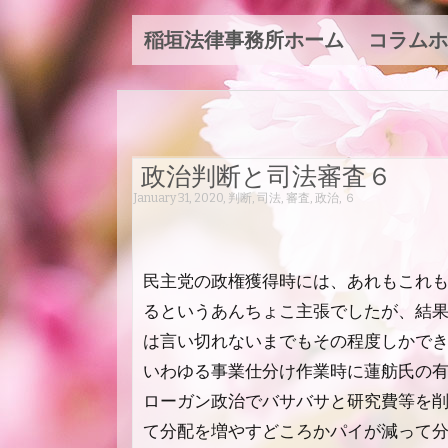
稲垣法律事務所ホーム
コラムホ
政治判断と司法審査６
January 31, 2020
,
判断
,
司法
,
審査
,
政治
,
６
民主党の政権獲得時には、あれもこれ
るというあんちょこ主張でしたが、結
は言い切れないまでもその程度しかで
いわゆる事業仕分け作業時に蓮舫氏の
ローガン政治でバサバサと研究費等を
て分配を増やすどころかパイが減って