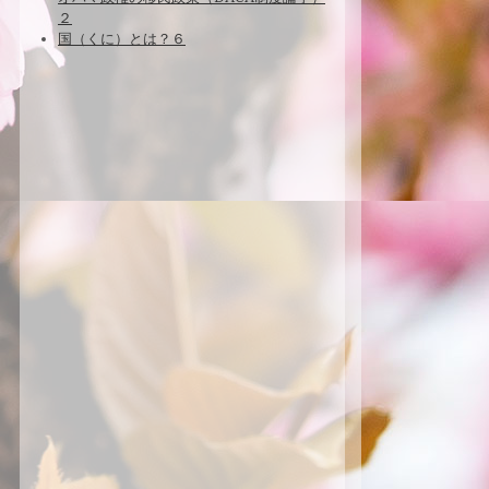
２
国（くに）とは？６