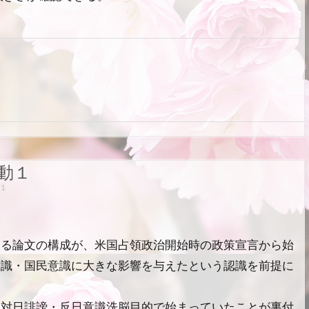
動１
１
する論文の
構成が、米国占領政治開始時の政策宣言から始
意識・国民意識に大きな影響を与えたという認識を前提に
は対日誹謗・反日意識洗脳目的で始まっていたことが裏付