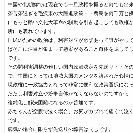
中国や北朝鮮では現在でも一旦政権を握ると何でも出
茶苦茶過ぎる毛沢東の大躍進政策・・農民を何千万と
にもっと酷い文化大革命の騒動を引き起こしても政権
所にも表れています。
国民のための政治は、利害対立が必ずあって誰がやっ
ばそこに注目が集まって懸案があること自体を隠して
です。
その間利害調整の難しい国内政治決定を先送り・・そ
で、中国にとっては地域大国のメンツを潰された心情
現政権に一致協力となって非常に便利な政策選択にな
ただし利害対立や紛争自体がなくならないのですから
複雑化し解決困難になるのが普通です。
赤ちゃんが空腹で泣く場合、お尻がカブれて痛くて泣
です。
病気の場合に限らず先送りの弊害は同じです。