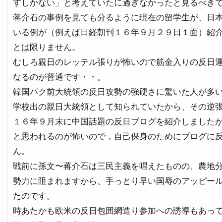
すしかない」と考えていたに過ぎなかったと見るべき
蒋介石の事例を見ても分るように現在の留学生が、日
いる例が（例えば日経朝刊１６年９月２９日１面）紹
とは限りません。
むしろ親日のレッテル張りが怖いので筋金入りの反日
なるのが普通です・・。
韓国パク前大統領の反日攻勢の強硬さに驚いた人が多
学校出の親日大統領として知られていたから、その逆
１６年９月末に中国話題の反日ブログを紹介しました
と思われるのが怖いので，自己保身のためにブログに
ん。
戦前に孫文〜蒋介石は三民主義を唱えたものの、農地
勢力に阻まれますから、手っとり早い国辱のアッピー
たのです。
時あたかも欧米の反日包囲網造り参加への誘導もあっ