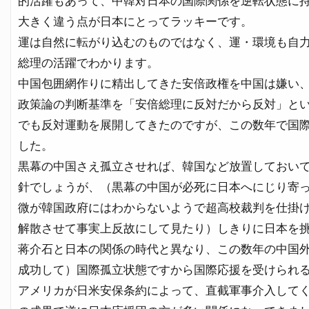
的活躍もあって、中韓対日本の国際関係を逆転状態に
大きく違う点が日本にとってラッキーです。
運は自然に転がり込むのものではなく、運・環境も自
総理の活躍でわかります。
中国包囲網作りに精出してきた安倍政権を中国は嫌い
政策論の判断基準を「安倍総理に反対だから反対」と
でも反対運動を展開してきたのですが、この数年で国
した。
黒幕の中国さえ孤立させれば、韓国など放置しておい
針でしょうが、（黒幕の中国が必死に日本へにじり寄
微が韓国政府にはわからないようで超高校裁判を仕掛
解散させて事実上反故にして見たり）しきりに日本を
蒋介石と日本の関係の時代と異なり、この数年の中国
成功して）国際孤立状態ですから国際応援を受けられ
アメリカが日米安保条約によって、直截軍事介入して