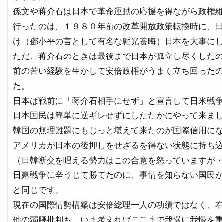
孫文や蒋介石は日本で革命運動の応援を得ながら政権
行ったのは、１９８０年前の改革開放政策転換時に、
け（鄧小平の言として有名な韜光養晦）日本を大事に
ただ、蒋介石のときは最後まで日本が孤立し尽くした
前の苦い経験を生かして安倍政権がうまく立ち回った
た。
日本は戦前に「蒋介石相手にせず」と宣言して日米戦
日本国民は簡単に逆ギレせずにしたたかにやって来ま
韓国の無理難題にもじっと堪えて来たのが国際信用に
アメリカが日本の後押しをせざるを得ない状態に持ち
（日韓断交を唱える勢力はこの合意を怒っていますが
日露戦争に辛うじて勝てたのに、事情を知らない国民
と同じです。
現在の国際情勢構築は安倍総理一人の功績ではなく、
他の弱腰批判も、いま考えればここまで我慢に我慢を