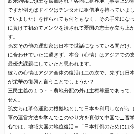
欧米列強に領土を蹂躙され・各地に租界地（事実上の
ですが例えばドイツはチンタオに租借地を持っていま
ていました）を作られても何ともなく、その手先にな
に負けて初めてメンツを潰されて憂国の志士が立ち上
す。
孫文その他の運動家は日本で世話になっている間だけ
に合わせていたに過ぎず、本音（心情）はアジアでの
最優先課題にしていたと思われます。
彼らの心情はアジア全体の復活は二の次で、先ずは日
が栄華の復興と言うことでしょうか？
三民主義の１つ・・農地分配の外は主権尊重であって
せん。
孫文らは革命運動の根拠地として日本を利用しながら
軍の運営方法を学んでこのやり方を真似て中国で士官
心では、地域大国の地位復活＝「日本打倒のためには