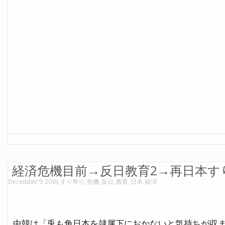
経済危機目前→反日教育2→再日本す
December 9, 2018
,
すり寄り
,
危機
,
反日
,
教育
,
日本
,
経済
中韓は「兎も角日本を隷属下におかないと気持ちが収