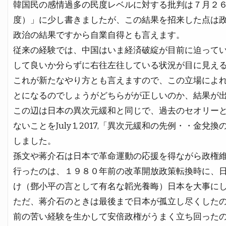
韓国民の感情過多の民度レベルに対する批判は７月２
度）」に少し書きましたが、この結果を招来した点は
政治の結果ですから自業自得とも言えます。
従来の経験では、中国はいま経済破綻が目前に迫って
して良いか分らずに右往左往している状況が目に見え
これが新たなやり方とも言えますので、この立場によ
とになるのでしょうがどちらがが正しいのか、結果が
この辺は日本の異次元緩和と同じで、過去のセオリー
ないことをJuly 1, 2017,「異次元緩和の先例・・
しました。
孫文や蒋介石は日本で革命運動の応援を得ながら政権
行ったのは、１９８０年前の改革開放政策転換時に、
け（鄧小平の言として有名な韜光養晦）日本を大事に
ただ、蒋介石のときは最後まで日本が孤立し尽くした
前の苦い経験を生かして安倍政権がうまく立ち回った