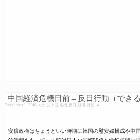
中国経済危機目前→反日行動（でき
December 11, 2018
,
できる
,
中国
,
危機
,
反日
,
経済
,
行動
,
４
安倍政権はちょうどいい時期に韓国の慰安婦構成や中