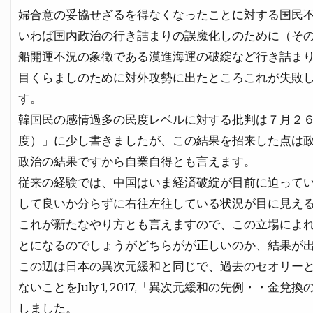
婦合意の妥協せざるを得なくなったことに対する国民
いわば国内政治の行き詰まりの誤魔化しのために（そ
船開運不況の象徴である漢進海運の破綻など行き詰ま
目くらましのために対外攻勢に出たところこれが失敗
す。
韓国民の感情過多の民度レベルに対する批判は７月２
度）」に少し書きましたが、この結果を招来した点は
政治の結果ですから自業自得とも言えます。
従来の経験では、中国はいま経済破綻が目前に迫って
して良いか分らずに右往左往している状況が目に見え
これが新たなやり方とも言えますので、この立場によ
とになるのでしょうがどちらがが正しいのか、結果が
この辺は日本の異次元緩和と同じで、過去のセオリー
ないことをJuly 1, 2017,「異次元緩和の先例・・
しました。