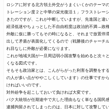
ロシアに対する北方領土外交がうまくいくかのテーマの続きでSe
トレーション度２と中華の栄光復活１」フラストレー
きたのですが、これが中断していますが、先進国と違
経済低迷やちょっとした不自由程度は政治的不満→政
外敵に仮に勝ってもその時になると、それまで放置停
出して矛盾が表面化してくるので（戦勝後のチャーチ
れ目なしに外敵が必要になります。
これが地域大国が一旦周辺弱小国攻撃を始めると次々
くなる図式です。
そもそも政治家とは、こんがらがった利害を調整をす
の人が多い点がややこしくしています）の仕事ですか
ければいいのです。
対外紛争を起こしておいて負ければ大変です。
パク大統領が任期途中で大した理由もなく単なる国民
逮捕拘留されてしまったのは、日本に対して攻撃して