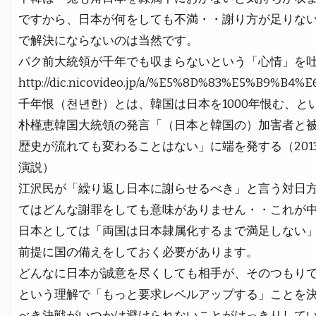
ですから、日本が何をしても不満・・謝り方が足りな
で解決にならないのは当然です。
パク前大統領が千年でも収まらないという「心情」を
http://dic.nicovideo.jp/a/%E5%8D%83%E5%B9%B4%
千年恨（천년한）とは、韓国は日本を1000年恨む、
朴槿恵韓国大統領の発言「（日本と韓国の）加害者と被
歴史が流れても変わることはない」に端を発する（201
演説）
江沢民が「繰り返し日本に謝らせるべき」と言う対日
てはどんな謝罪をしても意味がありません・・これが
日本としては「両国は日本隷属化するまで満足しない
前提に国の備えをしておく必要があります。
どんなに日本が誠意を尽くしても相手が、そのつもり
という理解で「もっと要求レベルアップする」ことを
べき決戦がいつかは避けられないことがはっきりして