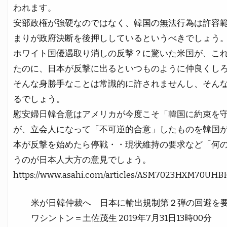
われます。
安部政権が強硬なのではなく、韓国の無法行為は許容
まりが政府決断を後押ししているというべきでしょう
ホワイト国優遇取り消しの反撃？に驚いた米国が、こ
たのに、日本が反撃に出るといつものように仲良くし
そんな身勝手なことは常識的に許されませんし、そん
るでしょう。
慰安婦日韓合意はアメリカが今度こそ「韓国に約束を
が、立会人になって「不可逆的合意」したものを韓国
本が反撃を始めたら停戦・・現状維持の要求など「何
うのが日本人大方の意見でしょう。
https://www.asahi.com/articles/ASM7023HXM70UHBI
米が日韓仲裁へ 日本に輸出規制第２弾の回避を
ワシントン＝土佐茂生 2019年7月31日13時00分