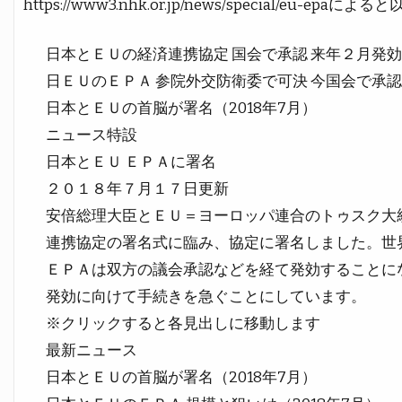
https://www3.nhk.or.jp/news/special/eu-ep
日本とＥＵの経済連携協定 国会で承認 来年２月発効へ
日ＥＵのＥＰＡ 参院外交防衛委で可決 今国会で承認の見
日本とＥＵの首脳が署名（2018年7月）
ニュース特設
日本とＥＵ ＥＰＡに署名
２０１８年７月１７日更新
安倍総理大臣とＥＵ＝ヨーロッパ連合のトゥスク大
連携協定の署名式に臨み、協定に署名しました。世
ＥＰＡは双方の議会承認などを経て発効することに
発効に向けて手続きを急ぐことにしています。
※クリックすると各見出しに移動します
最新ニュース
日本とＥＵの首脳が署名（2018年7月）