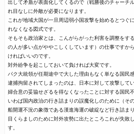
出して矛盾が表面化してくるので（戦勝後のチャーチ
れ目なしに外敵が必要になります。
これが地域大国が一旦周辺弱小国攻撃を始めるとつぐに
れなくなる図式です。
そもそも政治家とは、こんがらがった利害を調整をす
の人が多い点がややこしくしています）の仕事ですか
ければいいのです。
対外紛争を起こしておいて負ければ大変です。
パク大統領が任期途中で大した理由もなく単なる国民
逮捕拘留されてしまったのは、日本に対して攻撃して
婦合意の妥協せざるを得なくなったことに対する国民
いわば国内政治の行き詰まりの誤魔化しのために（そ
船開運不況の象徴である漢進海運の破綻など行き詰ま
目くらましのために対外攻勢に出たところこれが失敗
す。