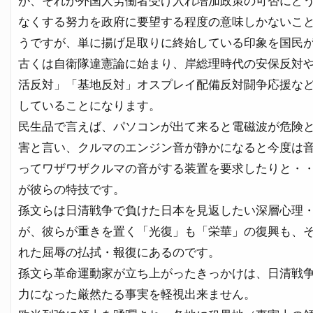
が、それが外国人労働者受け入れ増加政策の可否にど
なくする努力を政府に要望する程度の意味しかないこ
うですが、単に揚げ足取りに終始している印象を国民
古くは自衛隊違憲論に始まり、岸総理時代の安保反対
活反対」「基地反対」オスプレイ配備反対闘争応援な
していることになります。
民生品で言えば、パソコンが出て来ると電磁波が危険
害と言い、クルマのエンジン音が静かになると今度は
ってワザワザクルマの音がする装置を要求したりと・
が彼らの特技です。
孫文らは日清戦争で負けた日本を見返したい深層心理
が、彼らが重きを置く「光復」も「栄華」の復興も、
れた屈辱の払拭・報復にあるのです。
孫文ら革命運動家が立ち上がったきっかけは、日清戦
力になった厳然たる事実を軽視出来ません。