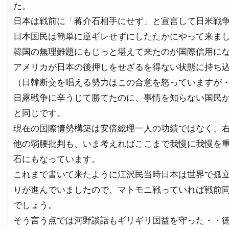
た。
日本は戦前に「蒋介石相手にせず」と宣言して日米戦
日本国民は簡単に逆ギレせずにしたたかにやって来ま
韓国の無理難題にもじっと堪えて来たのが国際信用に
アメリカが日本の後押しをせざるを得ない状態に持ち
（日韓断交を唱える勢力はこの合意を怒っていますが
日露戦争に辛うじて勝てたのに、事情を知らない国民
と同じです。
現在の国際情勢構築は安倍総理一人の功績ではなく、
他の弱腰批判も、いま考えればここまで我慢に我慢を
石にもなっています。
これまで書いて来たように江沢民当時日本は世界で孤
りが進んでいましたので、マトモニ戦っていれば戦前
でしょう。
そう言う点では河野談話もギリギリ国益を守った・・