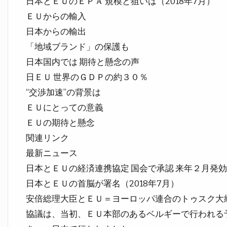
日本とＥＵのＥＰＡ 規模と狙いは（2018年7月）
ＥＵからの輸入
日本からの輸出
「地域ブランド」の保護も
日本国内では 期待と懸念の声
日ＥＵ 世界のＧＤＰの約３０％
“交渉加速”の背景は
ＥＵにとっての意義
ＥＵの期待と懸念
関連リンク
最新ニュース
日本とＥＵの経済連携協定 国会で承認 来年２月発効へ
日本とＥＵの首脳が署名（2018年7月）
安倍総理大臣とＥＵ＝ヨーロッパ連合のトゥスク大
協議は、当初、ＥＵ本部のあるベルギーで行われる