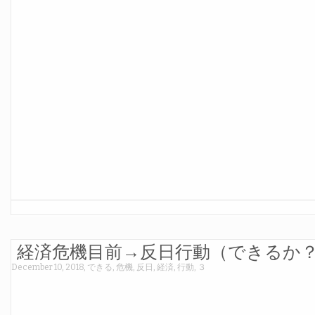
経済危機目前→反日行動（できるか
December 10, 2018
,
できる
,
危機
,
反日
,
経済
,
行動
,
３