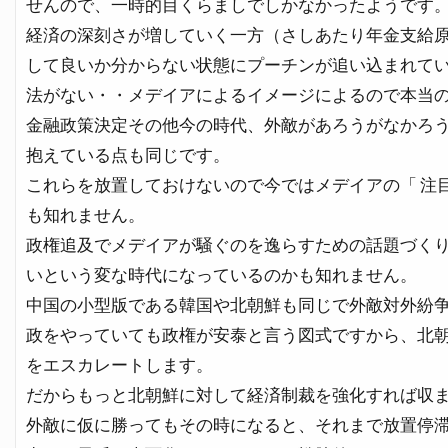
せんので、一時的目くらましでしかなかったようです
経済の深刻さが増していく一方（さしあたり年金支給
して良いか分からない状態にプーチンが追い込まれて
法がない・・メデイアによるイメージによるので本当
金融政策決定その他今の時代、外敵があろうがなかろ
抱えている点も同じです。
これらを放置しておけないので今ではメデイアの「 注
も知れません。
政権追及でメデイアが騒ぐのを逸らすための話題づく
いという変な時代になっているのかも知れません。
中国の小型版である韓国や北朝鮮も同じで外敵対外紛
政をやっていても政権が安泰と言う図式ですから、北
をエスカレートします。
だからもっと北朝鮮に対して経済制裁を強化すれば収
外敵に仮に勝ってもその時になると、それまで放置停