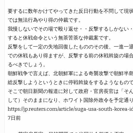
要するに数年かけてやってきた反日行動を不問して現
では無法行為やり得の仲裁です。
我慢しないでその場で殴り返せ・・反撃するしかない
すると休戦命令という無茶苦茶な仲裁案です。
反撃をして一定の失地回復したもののその後、一進一
での休戦もあり得ますが、反撃する前の休戦斡旋の場
るべきでしょう。
朝鮮戦争で言えば、北朝鮮軍による奇襲攻撃で朝鮮半
総反撃しようというときに停戦斡旋をするようなもの
そこで朝日新聞の報道に対して政府・官房長官は「そ
して）そのままになり、ホワイト国除外政令を予定通
https://jp.reuters.com/article/suga-usa-south-kore
7日前