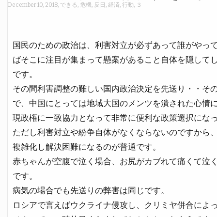
December 10, 2018
,
できる
,
危機
,
反日
,
経済
,
行動
,
３
国民のための政治は、利害対立が必ずあって誰がやっ
ばそこに注目が集まって懸案があること自体を隠して
です。
その間利害調整の難しい国内政治決定を先送り・・そ
で、中国にとっては地域大国のメンツを潰された心情
現政権に一致協力となって非常に便利な政策選択にな
ただし利害対立や紛争自体がなくならないのですから
複雑化し解決困難になるのが普通です。
赤ちゃんが空腹で泣く場合、お尻がカブれて痛くて泣
です。
病気の場合でも先送りの弊害は同じです。
ロシアで言えばウクライナ侵攻し、クリミヤ併合によ