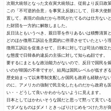
次期大統領となった文在寅大統領は、従前より反日政
この「不可逆的合意」を事実上反故にして、日本大使
置して、表現の自由だから市民がたてるのは仕方ない
た財団を一方的に解散しました。
反日法ともいうべき、親日罪を作りあるいは積弊清算
どのほか徴用工訴訟を意図的に停滞させていたという
徴用工訴訟を促進させて、日本に対しては司法の独立
な態度で日韓条約違反の主張に対して知らぬ顔です。
要するにまともな政治能力がないので、反日で国民を
いのが韓国の不幸ですが、結局は国民レベルが低すぎ
歴史始まって以来専制支配しか国民も政府も経験がな
のに、アメリカの強制で民主化したものだから政府も
い・・どうして良いかわからないように見えます。
日本としてはかわいそうな国だと思って黙って見てい
でダメなものはダメ！ときっぱりけじめをつけた方が