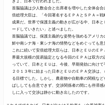
きょ、日本で行われました。
首脳協議は少人数会合と出席者を増やした全体会合
倍総理大臣は、「今回署名するＥＰＡとＳＰＡ＝戦
成果だ。世界で保護主義の動きが広がる中、日本と
ードしていきたい」と述べました。
首脳協議では、保護主義的な姿勢を強めるアメリカ
鮮や南シナ海・東シナ海の情勢などをめぐっても意
これに続いて安倍総理大臣らは、日本とＥＵのＥＰ
界最大規模の貿易協定となる今回のＥＰＡは双方の
っていて、日本とＥＵは、今後、早期発効に向けて
２０１３年に始まった日本とＥＵのＥＰＡ交渉は、
る目標でした。しかし、農産物や自動車の関税など
ばししても合意できず、交渉関係者の間にも停滞感
しに入って交渉は静かに動き出したのです。