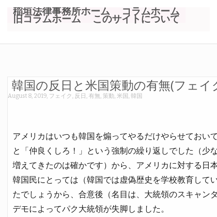
稲垣法律事務所ホーム
コラムホーム
旧コラムホーム
このサイトについて
韓国の反日と米国策動の有無(フェイク
August 8, 2019
,
フェイク
,
反日
,
有無
,
策動
,
米国
,
韓国
アメリカはいつも韓国を煽ってやるだけやらせておい
と「仲良くしろ！」という強制の繰り返しでした（少
増えてきたのは確かです）から、アメリカに対する日
韓国民にとっては（韓国では虚偽歴史を学校教育して
たでしょうから、合意後（名目は、大統領のスキャン
デモによってパク大統領が失脚しました。