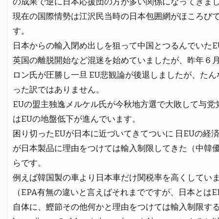
の成果で逆に日本応援団の方が多い関係になってきま
現在の国際情勢は江沢民当時の日本包囲網がほころび
す。
日本からの輸入閉め出しを狙って中国とつるんでいたE
英国の離脱開始など混迷を始めていましたが、昨年６
ロン氏が圧勝し一旦 EU悲観論が後退しましたが、た
った訳ではありません。
EUの盟主独逸メルケル氏が今秋地方選で大敗して与党
はEUの地盤低下が進んでいます。
困り切ったEUが日本に近づいてきてついに 日EUの経済
が日本製品に理由をつけては輸入制限してきた（中韓
らです。
例えば韓国製の車より日本車だけ関税率を高くしてい
（EPA有無の違いと言えばそれまでですが、日本とはE
自体に、鰹節その他何かと理由をつけては輸入制限す