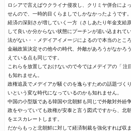
ロシアで言えばウクライナ侵攻し、クリミヤ併合によ
せんので、一時的目くらましでしかなかったようです
経済の深刻さが増していく一方（さしあたり年金支給
して良いか分からない状態にプーチンが追い込まれて
法がない・・メデイアイメージによるので本当のとこ
金融政策決定その他今の時代、外敵があろうがなかろ
えている点も同じです。
これらを放置しておけないので今ではメデイアの「 注
も知れません。
政権追及でメデイアが騒ぐのを逸らすための話題づく
いという変な時代になっているのかも知れません。
中国の小型版である韓国や北朝鮮も同じで外敵対外紛
政をやっていても政権が安泰と言う図式ですから、北
をエスカレートします。
だからもっと北朝鮮に対して経済制裁を強化すれば収