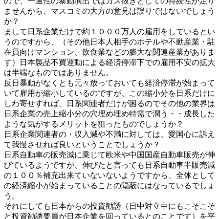
ので、一過性の暴動演出ではガス抜きとしての持続性が足り
ませんから、マスコミの大方の意見は誤りではないでしょう
か？
まして日系企業だけで約１０００万人の雇用をしているとい
うのですから、（その他日本人相手のホテルや不動産業・駐
在員向けマンション、飲食業などの膨大な関連産業がありま
す）日本製品不買運動による経済停滞下での雇用不安の拡大
は半端なものではありません。
反日暴動がなくとも元々放っておいても経済停滞が始まって
いて雇用が縮小しているのですが、この縮小分を日系だけに
しわ寄せすれば、日系関連者だけが困るのでその他の業界は
日系企業の売上縮小分の穴埋め埋め特需で潤う・・成長した
ような気がするメリットを狙ったものでしょうか？
日系企業関連者の・収入減や不満に対しては、愛国心に訴え
て我慢させれば良いということでしょうか？
日系自動車の販売減に乗じて欧米や中国国産自動車販売が伸
びているようですが、伸びたと言っても日系自動車半販売減
の１００％補充出来ていないないようですから、全体として
の経済縮小が始まっていることの隠蔽にはなっているでしょ
う。
それにしても日本からの投資勧誘（日中対立中にもこそこそ
と投資勧誘要員が日本企業を回っているとのことです）を平