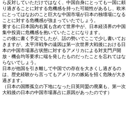
ら反対していただけではなく、中国自身にとっても一国に頼
り過ぎることに対する危機感を持った可能性があるし、欧米
にとってはなおのこと巨大な中国市場が日本の独壇場になる
ことに対する危機感が強まっていたでしょう。
要するに日本国内右翼も含めて世界中が、日本経済界の中国
集中投資に危機感を抱いていたことになります。
この後に書く予定でしたが、話の勢いでここで少し書いてお
きますが、太平洋戦争の遠因は第一次世界大戦後における日
本の中国市場寡占状態に対するアメリカによる対支門戸開
放・機会均等要求に端を発したものだったことを忘れてはな
らないでしょう。
日本が他国を引き離して中国での存在を大きくし過ぎるの
は、歴史経験から言ってもアメリカの嫉妬を招く危険が大き
過ぎます。
（日本の国際孤立の下地になった日英同盟の廃棄も、第一次
大戦後の日本の中国市場寡占に原因があったのです）