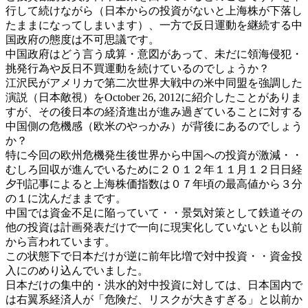
行して続けながら（日本からの投資がないと上海株が下落し
たままになってしまいます）、一方で反日運動を継続する中
国政府の態度は不可思議です。
中国政府はどう言う成算・意図があって、未だに領海侵犯・
挑発行為や反日不買運動を続けているのでしょうか？
江沢民がアメリカで第二次世界大戦中の米中同盟を強調した
演説（日本敵視）をOctober 26, 2012に紹介したことがありま
すが、その後日本の経済進出が進み過ぎていることに対する
中国側の危機感（欧米のやっかみ）が背後にあるのでしょう
か？
特に今回の欧州危機発生後世界から中国への投資が激減・・
むしろ回収が進んでいるために２０１２年１１月１２日日経
夕刊記事によると上海株価指数は０７年頃の最高値から３分
の１に沈んだままです。
中国では資金不足に陥っていて・・景気対策として鉄道その
他の投資は計画発表だけで一向に現実化していないとも以前
から言われています。
この状態下で日本だけが逆に前年比増で対中投資・・資金投
入にのめり込んでいました。
日本だけの集中的・洪水的対中投資に対しては、日本国内で
は右翼系経済人が「危険だ、リスクが大きすぎる」と以前か