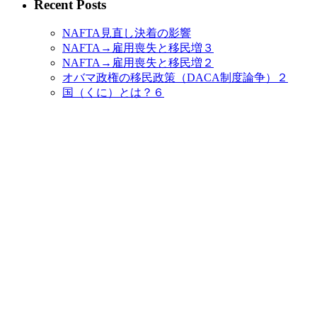
Recent Posts
NAFTA見直し決着の影響
NAFTA→雇用喪失と移民増３
NAFTA→雇用喪失と移民増２
オバマ政権の移民政策（DACA制度論争）２
国（くに）とは？６