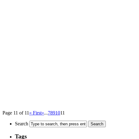
Page 11 of 11
« First
«
...
7
8
9
10
11
Search
Tags