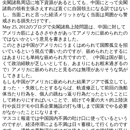
尖閣諸島周辺に地下資源があるとしても、中国にとって尖閣
諸島の領有主張さえすれば直ぐに自国領土になる訳ではない
し、当面これと言った経済メリットがなく当面は周囲から警
戒される損失だけです。
May 25, 2012のブログで尖閣諸島上陸問題は、中国に対して
アメリカ筋によるささやきがあってアメリカに嵌められたの
ではないかという意見を書きました。
このときは中国がアメリカにうまくはめられて国際孤立を招
いているという視点で書いたのですが、嵌められたとするに
はあまりにも単純な嵌められ方ですので、（中国は国が新し
くて政治経験が乏しいとしても、あまりにもお粗末過ぎるの
で）アメリカに嵌められたと見るのは無理がありそうな気が
してきました。
もしも中国がアメリカに嵌められた結果アジアで孤立してし
まった・・失敗したとするならば、軌道修正して前回の漁船
体当たり行為を、個人の跳ねっ返り行為だったということに
して終わりにすればいいことで、続けて今夏の大々的上陸決
行や反日デモや日系企業施設の打ち壊しまで国策でやる必要
がなかったことになります。
マスコミ報道では中国国内不満の吐け口に使っているという
のですが、経済停滞による不満は日々蓄積して行くものです