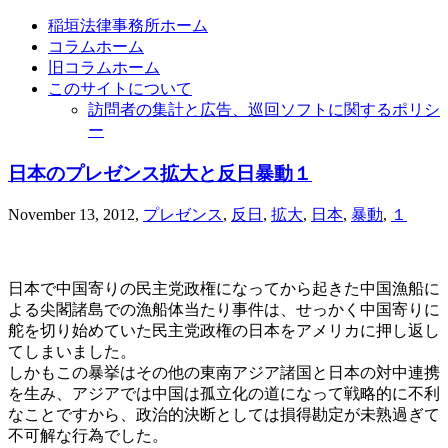
稲垣法律事務所ホーム
コラムホーム
旧コラムホーム
このサイトについて
訪問者の集計と広告、巡回ソフトに関するポリシ
ー
日本のプレゼンス拡大と反日暴動１
November 13, 2012
,
プレゼンス
,
反日
,
拡大
,
日本
,
暴動
,
１
日本で中国寄りの民主党政権になってから起きた中国漁船に
よる尖閣諸島での漁船体当たり事件は、せっかく中国寄りに
舵を切り始めていた民主党政権の日本をアメリカに押し返し
てしまいました。
しかもこの暴挙はその他の東南アジア諸国と日本の対中連携
を生み、アジアでは中国は孤立化の道になって戦略的に不利
なことですから、政治的決断としては損得勘定が未熟過ぎて
不可解な行為でした。