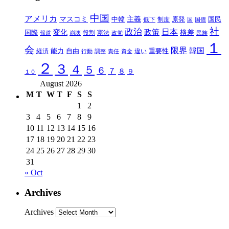
中国
アメリカ
マスコミ
中韓
主義
原発
制度
国民
低下
国
国債
社
政治
日本
政策
変化
格差
国際
報道
崩壊
役割
憲法
政党
民族
１
会
限界
韓国
能力
自由
重要性
違い
経済
行動
調整
責任
資金
２
３
４
５
６
７
８
９
１０
August 2026
M
T
W
T
F
S
S
1
2
3
4
5
6
7
8
9
10
11
12
13
14
15
16
17
18
19
20
21
22
23
24
25
26
27
28
29
30
31
« Oct
Archives
Archives