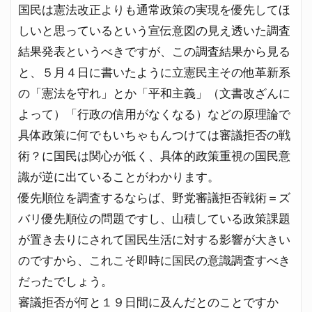
国民は憲法改正よりも通常政策の実現を優先してほ
しいと思っているという宣伝意図の見え透いた調査
結果発表というべきですが、この調査結果から見る
と、５月４日に書いたように立憲民主その他革新系
の「憲法を守れ」とか「平和主義」（文書改ざんに
よって）「行政の信用がなくなる）などの原理論で
具体政策に何でもいちゃもんつけては審議拒否の戦
術？に国民は関心が低く、具体的政策重視の国民意
識が逆に出ていることがわかります。
優先順位を調査するならば、野党審議拒否戦術＝ズ
バリ優先順位の問題ですし、山積している政策課題
が置き去りにされて国民生活に対する影響が大きい
のですから、これこそ即時に国民の意識調査すべき
だったでしょう。
審議拒否が何と１９日間に及んだとのことですか