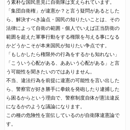
う素朴な国民意見に自衛隊は支えられています。
「集団自衛権」が違憲か？と言う疑問があるとした
ら、解決すべき論点・国民の知りたいことは、その
法律によって自衛の範囲・個人でいえば正当防衛の
範囲を超えた軍事行動をする権限を与える事になる
かどうかこそが本来国民が知りたい争点です。
「もしかしたら権限外の行為をするかも知れない」
「こういう心配がある、ああいう心配がある」と言
う可能性を聞きたいのではありません。
不当、違法行為を前提に違憲の可能性を言い出した
ら、警察官が好き勝手に拳銃を発砲したり逮捕した
ら困るからという理由で、警察制度自体が憲法違反
になるかのような議論になります。
この種の危険性を宣伝しているのが自衛隊違憲論で
す。