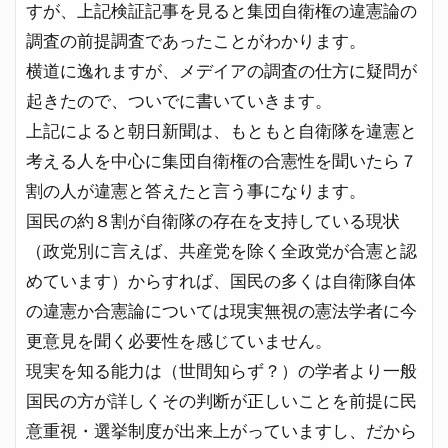
すが、上記検証記事を見ると集団自衛権の違憲論の
調査の前提調査であったことがわかります。
横道に逸れますが、メデイアの調査の仕方に疑問が
起きたので、ついでに書いていきます。
上記によると朝日新聞は、もともと自衛隊を違憲と
考える人を中心に集団自衛権の合憲性を聞いたら７
割の人が違憲と答えたと言う事になります。
国民の約８割が自衛隊の存在を支持している現状
（政党別に言えば、共産党を除く全政党が合憲と認
めています）からすれば、国民の多くは自衛隊自体
の違憲か合憲論については現実無視の憲法学者に今
更意見を聞く必要性を感じていません。
現実を知る能力は（世間知らず？）の学者より一般
国民の方が詳しくその判断が正しいことを前提に民
意重視・選挙制度が出来上がっていますし、だから