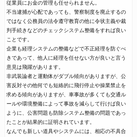
従業員にお金の管理も任せられません。
不当逮捕が心配であっても、警察制度を廃止するの
ではなく公務員の法令遵守教育の他に令状主義や裁
判手続きなどのチェックシステム整備をすれば良い
ことです。
企業も経理システムの整備などで不正経理を防ぐべ
きであって、他人に経理を任せない方が良いと言う
意見は飛躍があります。
非武装論者と運動体がダブル傾向がありますが、公
害反対その他何でも短絡的に飛行停止や操業禁止を
求める傾向がありますが、車事故が多くても交通ル
ールや環境整備によって事故を減らして行けば良い
ように、公害問題も防除システム整備の問題であっ
たことが結果的に証明されています。
なんでも新しい道具やシステムには、相応の不具合