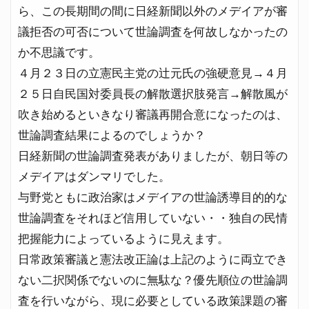
ら、この長期間の間に日経新聞以外のメデイアが審
議拒否の可否について世論調査を何故しなかったの
か不思議です。
４月２３日の立憲民主党の辻元氏の強硬意見→４月
２５日自民国対委員長の解散選択肢発言→解散風が
吹き始めるといきなり審議再開合意になったのは、
世論調査結果によるのでしょうか？
日経新聞の世論調査発表がありましたが、朝日等の
メデイアはダンマリでした。
与野党ともに政治家はメデイアの世論誘導目的的な
世論調査をそれほど信用していない・・独自の民情
把握能力によっているように見えます。
日常政策審議と憲法改正論は上記のように両立でき
ない二択関係でないのに無駄な？優先順位の世論調
査を行いながら、現に必要としている政策課題の審