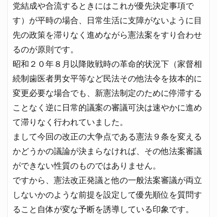
党結成や合流するときにはこれが優先決定事項で
す）が平時の場合、日常生活に支障がないように目
先の政策を滞りなく進めながら憲法案をすり合わせ
るのが原則です。
昭和２０年８月以降敗戦時の革命的状況下（家督相
続制歯医者男女平等など民法その他法令を抜本的に
変更必要な場合でも、新憲法制定のために停滞する
ことなく逆に日常的議案の審議可決は速やかに進め
て滞りなく行われていました。
まして今回の改正の大争点である憲法９条を変える
かどうかの議論が決まらなければ、その他法案審議
ができない性質のものではありません。
ですから、憲法改正発議と他の一般法案審議が両立
しないかのような前提を設定して優先順位を質問す
ること自体が変な予断を誘導している印象です。