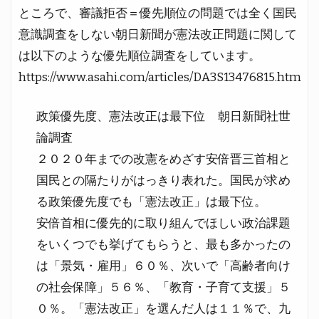
ところで、審議拒否＝優先順位の問題では全く国民
意識調査をしない朝日新聞が憲法改正問題に関して
は以下のような優先順位調査をしています。
https://www.asahi.com/articles/DA3S13476815.htm
政策優先度、憲法改正は最下位 朝日新聞社世
論調査
２０２０年までの改憲をめざす安倍晋三首相と
国民との隔たりがはっきり表れた。国民が求め
る政策優先度でも「憲法改正」は最下位。
安倍首相に優先的に取り組んでほしい政治課題
をいくつでも挙げてもらうと、最も多かったの
は「景気・雇用」６０％、次いで「高齢者向け
の社会保障」５６％、「教育・子育て支援」５
０％。「憲法改正」を選んだ人は１１％で、九