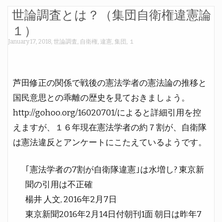
世論調査とは？（集団自衛権違憲論
１）
January 17, 2018
,
世論調査
,
自衛権
,
違憲
,
集団
,
１
芦田修正の関係で戦後の憲法学者の憲法論の推移と
国民意思との乖離の歴史を見ておきましょう。
http://gohoo.org/16020701/によると詳細引用を控
えますが、１６年現在憲法学者の約７割が、自衛隊
は憲法違反とアンケートにこたえているようです。
｢憲法学者の7割が自衛隊違憲｣は水増し? 東京新
聞の引用は不正確
楊井 人文, 2016年2月7日
東京新聞2016年2月14日付朝刊1面 朝日は昨年7