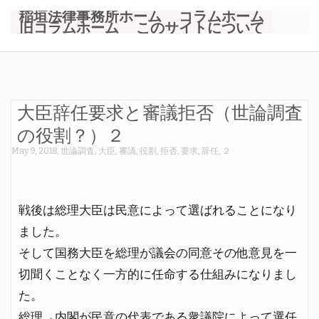
稲垣法律事務所ホーム
コラムホーム
旧コラムホーム
このサイトについて
大臣辞任要求と審議拒否（世論調査
の役割？）２
May 9, 2018
,
世論調査
,
大臣
,
審議
,
役割
,
拒否
,
要求
,
辞任
,
２
戦後は総理大臣は民意によって選ばれることになり
ました。
そして国務大臣を総理が議会の同意その他意見を一
切聞くことなく一方的に任命する仕組みになりまし
た。
総理→内閣が民意の代表である衆議院によって選任