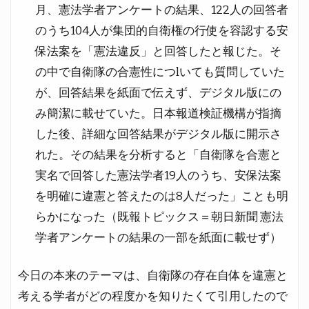
月、憲法学者アンケートの結果、122人の回答者
のうち104人が集団的自衛権の行使を容認する安
保法案を「憲法違反」と回答したと報じた。そ
の中で自衛隊の合憲性につlいても質問していた
が、回答結果を紙面で伝えず、デジタル版にの
み簡潔に載せていた。日本報道検証機構が指摘
した後、詳細な回答結果がデジタル版に開示さ
れた。その結果を分析すると「自衛隊を合憲と
実名で回答した憲法学者19人のうち、安保法案
を明確に違憲と答えたのは8人だった」ことも明
らかになった（既報トピックス＝朝日新聞 憲法
学者アンケートの結果の一部を紙面に載せず）
今日の本来のテーマは、自衛隊の存在自体を違憲と
考える学者がどの程度かを知りたくて引用したので