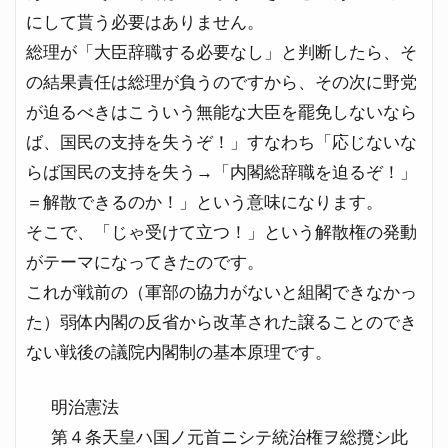
にして貰う必要はありません。
総理が「大臣辞職する必要なし」と判断したら、そ
の結果責任は総理が負うのですから、その次に野党
が迫るべきはこういう無能な大臣を罷免しないなら
ば、国民の支持を失うぞ！」すなわち「応じないな
らば国民の支持を失う→「内閣総辞職を迫るぞ！」
＝解散できるのか！」という意味になります。
そこで、「じゃ受けて立つ！」という解散権の発動
がテーマになってきたのです。
これが戦前の（軍部の協力がないと組閣できなかっ
た）弱体内閣の反省から改革された譲ることのでき
ない戦後の議院内閣制の基本原理です。
明治憲法
第４条天皇ハ国ノ元首ニシテ統治権ヲ総攬シ此