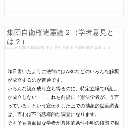
集団自衛権違憲論２（学者意見と
は？）
January 18, 2018
,
世論調査
,
学者
,
意見
,
自衛権
,
自衛隊
,
違憲
,
集団
,
１
,
２
昨日書いたように法律にはABCなどのいろんな解釈
が成立するのが普通です。
いろんな説が成り立ち得るのに、特定立場でD説し
か成立しない・・これを前提に「憲法学者がこう言
っている」という宣伝をした上での抽象的世論調査
は、言わば不当誘導的な調査になります。
そもそも真面目な学者が具体的条件不明の段階で根