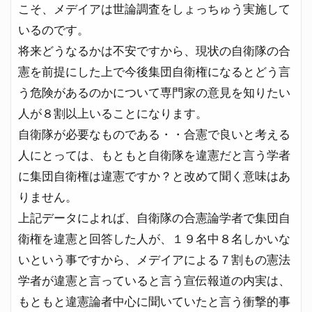
こそ、メデイアは世論調査をしょっちゅう実施して
いるのです。
将来どうなるかは不安ですから、現状の自衛隊の合
憲を前提にした上で今後集団自衛権になるとどう言
う危険があるのかについて専門家の意見を知りたい
人が８割以上いることになります。
自衛隊が必要なものである・・合憲で良いと考える
人にとっては、もともと自衛隊を違憲だと言う学者
に集団自衛権は違憲ですか？と改めて聞く意味はあ
りません。
上記データによれば、自衛隊の合憲論学者で集団自
衛権を違憲と回答した人が、１９名中８名しかいな
いという事ですから、メデイアによる７割もの憲法
学者が違憲と言っていると言う宣伝報道の内実は、
もともと違憲論者中心に聞いていたと言う衝撃的事