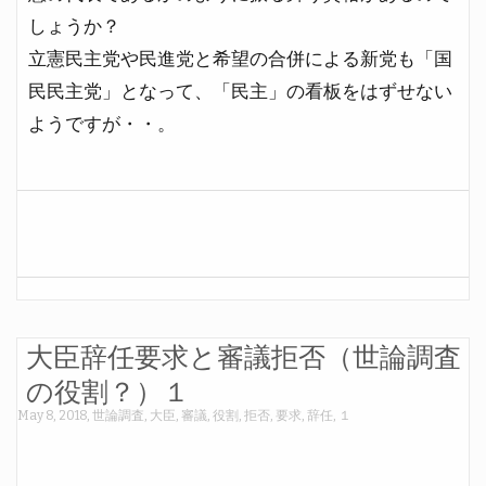
しょうか？
立憲民主党や民進党と希望の合併による新党も「国
民民主党」となって、「民主」の看板をはずせない
ようですが・・。
大臣辞任要求と審議拒否（世論調査
の役割？）１
May 8, 2018
,
世論調査
,
大臣
,
審議
,
役割
,
拒否
,
要求
,
辞任
,
１