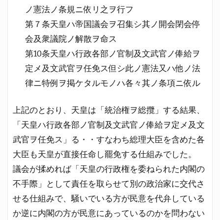
ノ憲法ノ条規ニ依リ之ヲ行フ
第７条天皇ハ帝国議会ヲ召集シ其ノ開会閉会停
会及衆議院ノ解散ヲ命ス
第10条天皇ハ行政各部ノ官制及文武官ノ俸給ヲ
定メ及文武官ヲ任免ス但シ此ノ憲法又ハ他ノ法
律ニ特例ヲ掲ケタルモノハ各々其ノ条項ニ依ル
上記のとおり、天皇は「統治権ヲ総攬」する結果、
「天皇ハ行政各部ノ官制及文武官ノ俸給ヲ定メ及文
武官ヲ任免ス」る・・すなわち総理大臣を含めた各
大臣も天皇が直接任命し罷免する仕組みでした。
議会が揉めれば「天皇の行政権を委ねられた内閣の
不手際」として責任を取らせて別の政治家に交代さ
せる仕組みで、騒いでいる方が民意を代弁している
か逆に内閣の方が民意にあっているのかを問わない