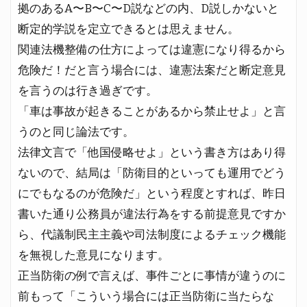
拠のあるA〜B〜C〜D説などの内、D説しかないと
断定的学説を定立できるとは思えません。
関連法機整備の仕方によっては違憲になり得るから
危険だ！だと言う場合には、違憲法案だと断定意見
を言うのは行き過ぎです。
「車は事故が起きることがあるから禁止せよ」と言
うのと同じ論法です。
法律文言で「他国侵略せよ」という書き方はあり得
ないので、結局は「防衛目的といっても運用でどう
にでもなるのが危険だ」という程度とすれば、昨日
書いた通り公務員が違法行為をする前提意見ですか
ら、代議制民主主義や司法制度によるチェック機能
を無視した意見になります。
正当防衛の例で言えば、事件ごとに事情が違うのに
前もって「こういう場合には正当防衛に当たらな