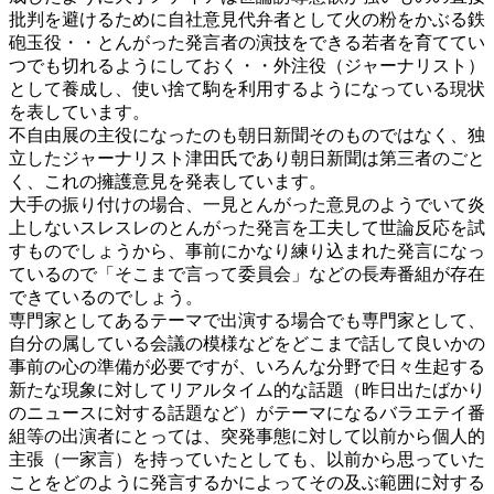
批判を避けるために自社意見代弁者として火の粉をかぶる鉄
砲玉役・・とんがった発言者の演技をできる若者を育ててい
つでも切れるようにしておく・・外注役（ジャーナリスト）
として養成し、使い捨て駒を利用するようになっている現状
を表しています。
不自由展の主役になったのも朝日新聞そのものではなく、独
立したジャーナリスト津田氏であり朝日新聞は第三者のごと
く、これの擁護意見を発表しています。
大手の振り付けの場合、一見とんがった意見のようでいて炎
上しないスレスレのとんがった発言を工夫して世論反応を試
すものでしょうから、事前にかなり練り込まれた発言になっ
ているので「そこまで言って委員会」などの長寿番組が存在
できているのでしょう。
専門家としてあるテーマで出演する場合でも専門家として、
自分の属している会議の模様などをどこまで話して良いかの
事前の心の準備が必要ですが、いろんな分野で日々生起する
新たな現象に対してリアルタイム的な話題（昨日出たばかり
のニュースに対する話題など）がテーマになるバラエテイ番
組等の出演者にとっては、突発事態に対して以前から個人的
主張（一家言）を持っていたとしても、以前から思っていた
ことをどのように発言するかによってその及ぶ範囲に対する