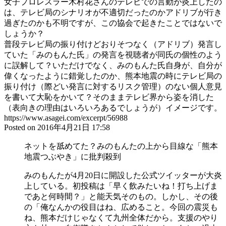
女子プロレスラー木村花さんのテレビでの言動が炎上したの
は、テレビ局のシナリオが不適切だったのかアドリブが行き
過ぎたのかも不明ですが、この協会で起きたことではないで
しょうか？
普段テレビ局の振り付けどおりそつなく（アドリブ）発言し
ていた「みのもんた氏」の発言を視聴者が同氏の個性のよう
に誤解して？いただけでなく、みのもんた氏自身が、自分が
偉くなったように錯覚したのか、熊本地震の時にテレビ局の
振り付け（際どい発言に対するリスク管理）のない個人意見
を書いて大恥をかいて？そのままテレビ界から姿を消した
（表向きの理由はいろいろあるでしょうが）イメージです。
https://www.asagei.com/excerpt/56988
Posted on 2016年4月21日 17:58
ネットを舐めてた？みのもんたの上から目線な「熊本
地震つぶやき」に批判殺到
みのもんたが4月20日に開設した公式ツイッターが大炎
上している。初投稿は「早く飲みたいね！打ち上げま
であと何時間？」と能天気そのもの。しかし、その後
の「俺なんかの役目はね、広めること。今回の震災も
ね、熊本だけじゃなくて九州全体だから。支援のやり