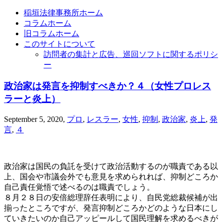
稲垣法律事務所ホーム
コラムホーム
旧コラムホーム
このサイトについて
訪問者の集計と広告、巡回ソフトに関するポリシ
ー
政治家は発言を抑制すべきか？４（女性プロレス
ラーと炎上）
September 5, 2020
,
プロ
,
レスラー
,
女性
,
抑制
,
政治家
,
炎上
,
発
言
,
４
政治家は国民の負託を受けて政治活動するのが職責である以
上、国会や市議会外でも意見を求められれば、抑制どころか
自己責任覚悟で述べるのは職責でしょう。
８月２８日の安倍総理辞任表明により、自民党総裁候補が出
揃ったところですが、発言抑制どころかどのような日本にし
ていきたいのか自己アッピールして国民理解を求めるべきが