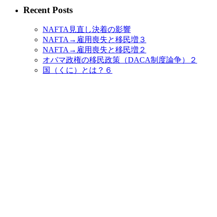
Recent Posts
NAFTA見直し決着の影響
NAFTA→雇用喪失と移民増３
NAFTA→雇用喪失と移民増２
オバマ政権の移民政策（DACA制度論争）２
国（くに）とは？６