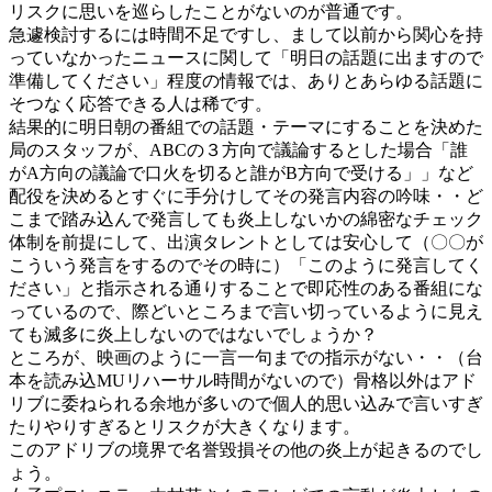
リスクに思いを巡らしたことがないのが普通です。
急遽検討するには時間不足ですし、まして以前から関心を持
っていなかったニュースに関して「明日の話題に出ますので
準備してください」程度の情報では、ありとあらゆる話題に
そつなく応答できる人は稀です。
結果的に明日朝の番組での話題・テーマにすることを決めた
局のスタッフが、ABCの３方向で議論するとした場合「誰
がA方向の議論で口火を切ると誰がB方向で受ける」」など
配役を決めるとすぐに手分けしてその発言内容の吟味・・ど
こまで踏み込んで発言しても炎上しないかの綿密なチェック
体制を前提にして、出演タレントとしては安心して（〇〇が
こういう発言をするのでその時に）「このように発言してく
ださい」と指示される通りすることで即応性のある番組にな
っているので、際どいところまで言い切っているように見え
ても滅多に炎上しないのではないでしょうか？
ところが、映画のように一言一句までの指示がない・・（台
本を読み込MUリハーサル時間がないので）骨格以外はアド
リブに委ねられる余地が多いので個人的思い込みで言いすぎ
たりやりすぎるとリスクが大きくなります。
このアドリブの境界で名誉毀損その他の炎上が起きるのでし
ょう。