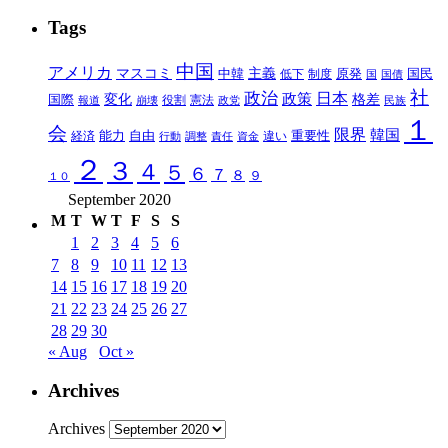
Tags
中国
アメリカ
マスコミ
中韓
主義
原発
制度
国民
低下
国
国債
社
政治
日本
政策
変化
格差
国際
報道
崩壊
役割
憲法
政党
民族
１
会
限界
韓国
能力
自由
重要性
違い
経済
行動
調整
責任
資金
２
３
４
５
６
７
８
９
１０
September 2020
M
T
W
T
F
S
S
1
2
3
4
5
6
7
8
9
10
11
12
13
14
15
16
17
18
19
20
21
22
23
24
25
26
27
28
29
30
« Aug
Oct »
Archives
Archives