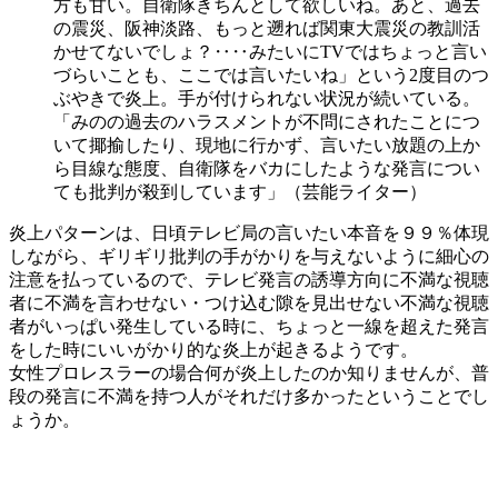
方も甘い。自衛隊きちんとして欲しいね。あと、過去
の震災、阪神淡路、もっと遡れば関東大震災の教訓活
かせてないでしょ？‥‥みたいにTVではちょっと言い
づらいことも、ここでは言いたいね」という2度目のつ
ぶやきで炎上。手が付けられない状況が続いている。
「みのの過去のハラスメントが不問にされたことにつ
いて揶揄したり、現地に行かず、言いたい放題の上か
ら目線な態度、自衛隊をバカにしたような発言につい
ても批判が殺到しています」（芸能ライター）
炎上パターンは、日頃テレビ局の言いたい本音を９９％体現
しながら、ギリギリ批判の手がかりを与えないように細心の
注意を払っているので、テレビ発言の誘導方向に不満な視聴
者に不満を言わせない・つけ込む隙を見出せない不満な視聴
者がいっぱい発生している時に、ちょっと一線を超えた発言
をした時にいいがかり的な炎上が起きるようです。
女性プロレスラーの場合何が炎上したのか知りませんが、普
段の発言に不満を持つ人がそれだけ多かったということでし
ょうか。