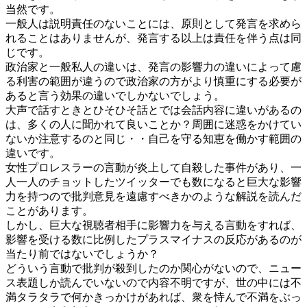
当然です。
一般人は説明責任のないことには、原則として発言を求めら
れることはありませんが、発言する以上は責任を伴う点は同
じです。
政治家と一般私人の違いは、発言の影響力の違いによって慮
る利害の範囲が違うので政治家の方がより慎重にする必要が
あると言う効果の違いでしかないでしょう。
大声で話すときとひそひそ話とでは会話内容に違いがあるの
は、多くの人に聞かれて良いことか？周囲に迷惑をかけてい
ないか注意するのと同じ・・自己を守る知恵を働かす範囲の
違いです。
女性プロレスラーの言動が炎上して自殺した事件があり、一
人一人のチョットしたツイッターでも数になると巨大な影響
力を持つので批判意見を遠慮すべきかのような解説を読んだ
ことがあります。
しかし、巨大な視聴者相手に影響力を与える言動をすれば、
影響を受ける数に比例したプラスマイナスの反応があるのが
当たり前ではないでしょうか？
どういう言動で批判が殺到したのか関心がないので、ニュー
ス表題しか読んでいないので内容不明ですが、世の中には不
満タラタラで何かきっかけがあれば、衆を恃んで不満をぶっ