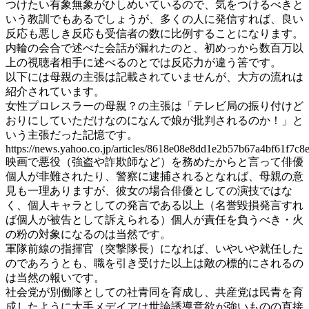
つけたい有象無象がひしめいているので、気をつけるべきと
いう教訓でもあるでしょうが、多くの人に発信すれば、良い
反応も悪しき反応も受信者の数に比例することになります。
内輪の会合で述べた会話が漏れたのと、初めっから数百万以
上の視聴者相手に述べるのとでは反応力が違う筈です。
以下には母親の主張は記載されていませんが、大方の流れは
紹介されています。
女性プロレスラーの母親？の主張は「テレビ局の振り付けど
おりにしていただけなのになんで娘が批判されるのか！」と
いう主張だった記憶です。
https://news.yahoo.co.jp/articles/8618e08e8dd1e2b57b67a4bf61f7c
映画で悪役（強盗や詐欺師など）を務めたからと言って俳優
個人が非難されたり、警察に逮捕されるとなれば、母親の意
見も一理ありますが、彼女の場合俳優としての演技ではな
く、個人キャラとしての発言である以上（名誉毀損発言すれ
ば個人が被告として訴えられる）個人が責任を負うべき・火
の粉の対象になるのは当然です。
軍隊前線の指揮官（突撃隊長）になれば、いやいや就任した
のであろうとも、職を引き受けた以上は敵の標的にされるの
は当然の報いです。
社会党が別働隊としての社青同を育成し、共産党は民青を育
成したように大手メデイアは世論誘導意欲が強いものの直接