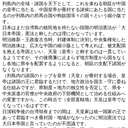
列島内の全域・諸国を天下として、これを束ねる朝廷が中国
の皇帝に当たる、中国皇帝が冊封する諸侯にあたる国に当た
るのが列島内の邪馬台国や狗奴国等々の国々という縮小版で
す。
日本はまだ台湾島の植民地を持たない段階の明治憲法が「大
日本帝国」憲法と称したのは理にかなっています。
明治維新・王政復古当時、封建体制に決別し中央集権化した
明治政体は、広大な中国の縮小版として考えれば、被支配国
を抱える帝国といい、天皇（皇帝）と称するのは一貫してい
るようですが、その後廃藩に止まらず地方制度から国をなく
し各地に県令を配置するようになると、朝廷の支配下諸国が
なくなります。
（列島内の諸国のトップを皇帝（天皇）が冊封する場合、皇
帝は諸国の王に君臨するだけで、地方政治を国主・守に委ね
る仕組みですが、県制度＝地方の独立性を否定して、県令・
中央派遣の官僚が中央政府の下部機関として治める仕組みへ
の変更ですから、この時点で（全部直轄地）天皇は皇帝でな
くなっているはずです。
日清戦争後の台湾領有までの間は、天皇家は統一国家の王で
あって君臨すべき冊封国・地域がなかったのに明治憲法では
大日本帝国と言っていたのが不思議です。