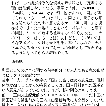
れば、この語が行政的な領域を示す語として定着する
理由は理解しやすくなる。漢字は「邦」（9-1800）、
「本郷」（19-4144）が各1例、他はすべて「国」が当
てられている。「邦」は「封」に同じく、天子から領
有を認められた封土の意であるが、「国（國）」は境
界線で囲まれた土地のことをいう。和語のクニと漢字
の國は、互いに相通ずる意味をもつ語であった。「天
の下に クニはしも さはにあれども」（1-36）のよ
うなアメ／クニの対は天下思想に基づくもので、天の
下界である地上のすべてを一つの領域として観念でき
るようになってからの表現である。
西條勉
和語としてのクニに関する前半部分はど素人である私の直感
とピッタリの論説です。
後半「一方」以下の漢字の「国」に当てはめる意見は、冊封
体制が始まってからの意見としては、国＝冊封された区域と
いう意見があっているでしょうが、私の関心はもっと以
前・・三内丸山紀元前５９００〜４２００年・・まだ中国の
周王朝すら誕生前から三内丸山遺跡時代にも交易をしていた
以上は、自分たちの居住地域を表す言語があったはずです。