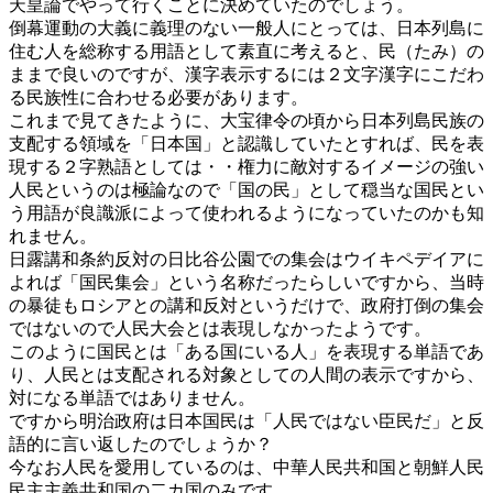
天皇論でやって行くことに決めていたのでしょう。
倒幕運動の大義に義理のない一般人にとっては、日本列島に
住む人を総称する用語として素直に考えると、民（たみ）の
ままで良いのですが、漢字表示するには２文字漢字にこだわ
る民族性に合わせる必要があります。
これまで見てきたように、大宝律令の頃から日本列島民族の
支配する領域を「日本国」と認識していたとすれば、民を表
現する２字熟語としては・・権力に敵対するイメージの強い
人民というのは極論なので「国の民」として穏当な国民とい
う用語が良識派によって使われるようになっていたのかも知
れません。
日露講和条約反対の日比谷公園での集会はウイキペデイアに
よれば「国民集会」という名称だったらしいですから、当時
の暴徒もロシアとの講和反対というだけで、政府打倒の集会
ではないので人民大会とは表現しなかったようです。
このように国民とは「ある国にいる人」を表現する単語であ
り、人民とは支配される対象としての人間の表示ですから、
対になる単語ではありません。
ですから明治政府は日本国民は「人民ではない臣民だ」と反
語的に言い返したのでしょうか？
今なお人民を愛用しているのは、中華人民共和国と朝鮮人民
民主主義共和国の二カ国のみです。