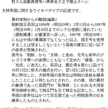
對スル貢獻典禮等ハ將來全ク之ヲ廢止スヘシ
大韓帝国に関するウイキペデイアの記述です。
冊封体制からの離脱[編集]
朝鮮国王高宗は1896年（明治29年）2月11日から1897年
（明治30年）2月20日までロシア公使館に逃れていた
（露館播遷）が慶運宮へ戻った。1897年（明治30年）
にもはや清の藩属国でなくなった以上、国王号を使用
することは望ましくないという儒者の建言に従い以下
の改革が実施された。
国号を「朝鮮」から「大韓」と改め、元号も前年のグ
レゴリオ暦への改暦にともなって定めた「建陽」から
「光武」に改元した。高宗は、圜丘壇を新たに設けて
10月12日に祭天の儀式を行い、翌13日に詔を出して皇
帝に即位した。大韓帝国の皇帝位は明朝の皇統を継承
したことにより得たものとされた。その後、清の冊封
の象徴であった迎恩門や「恥辱碑」といわれる大清皇
帝功徳碑を倒して独立門を立て独立を記念した。大韓
帝国の皇帝位はかつて宗主国であった明朝皇帝の位を
継承したものとされた。