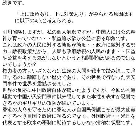
続きです。
「上に政策あり、下に対策あり」がみられる原因は主
に以下の4点と考えられる。
引用省略しますが、私の個人解釈ですが、中国人には公の精
神が育っていない・・私益追求欲が公益に勝る印象です。
これは政府の人民に対する態度が態度・・政府に敵対する勢
力→敵視政策だから、人民も政府敵視の人民のまま・・国益
や公益を考える気がしないというと相関関係があるのではな
いでしょうか？
権力者の方もいざとなれば生身の人間を戦車で踏み潰して弾
圧するのに躊躇しない歴史であり、その延長で行なった天安
門事件で世界を震撼させました。
世界の反応に中国政府自体が驚いたようですが、今回の香港
騒動で中国が天安門事件以来隠してきた本性を表すか忍耐で
きるかのギリギリの攻防が続いています。
香港の人命を守るために香港人が自国民保護こそが最大使命
とするべき自国？政府に頼るのでなく、外国政府・・米国を
代表とする欧米の牽制に期待するしかない滑稽な状態です。