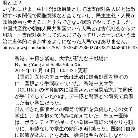
府とは？
いずれにせよ、中国では政府側としては支配対象人民とは敵
対すべき関係で同胞意識など全くないし、民主主義・人民が
政治参画を考えることすらできない状態でやってきました。
中国共産党や朝鮮人民共和国のいう人民とは古代社会からの
用語・・支配対象としての人民であってリンカーンのいう政
治に主体的に参加するようになった人民ではありません。
https://jp.wsj.com/articles/SB1263634525860274338750458601629
香港デモ再び緊迫、大学が新たな主戦場に
By Jing Yang and Stella Yifan Xie
2019 年 11 月 14 日 11:02 JST 更新
【香港】医師のチュー氏は患者に縫合処置を施すの
に、普段より手間取っていた。香港中文大学
（CUHK）の体育館内に設置された簡易治療所で同氏
が手当てしていたのは、デモ隊と警察との衝突で負傷
した若い学生だった。
飛んできた催涙ガスの弾筒で頭部を負傷したその女子
学生は、膝を抱えて痛みに耐えていた。チュー医師
は、ボランティアが握っている懐中電灯の明かりを頼
りに、麻酔なしで学生の頭部を4針縫った。医師は自身
に影響が及ぶことを恐れ、姓名は明らかにしなかっ