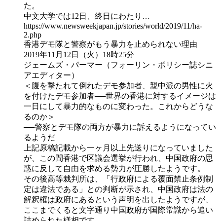
た。
中文大学では12日、終日にわたり…
https://www.newsweekjapan.jp/stories/world/2019/11/ha-
2.php
香港デモ隊と警察がもう暴力を止められない理由
2019年11月12日（火）18時25分
ジェームズ・パーマー（フォーリン・ポリシー誌シニ
アエディター）
＜腹を撃たれて倒れたデモ参加者、親中派の男性に火
を付けたデモ参加者──世界の香港に対するイメージは
一日にして暴力的なものに変わった。これからどうな
るのか＞
──警察とデモ隊の両方が暴力に訴えるようになってい
るようだ
上記原稿記載から一ヶ月以上先送りになっていました
が、この間香港で区議会選挙が行われ、中国政府の思
惑に反して自由を求める勢力が圧勝したようです。
その後高等裁判所は、「行政府による覆面禁止条例制
定は違法である」との判断が示され、中国政府は法の
解釈権は政府にあるという声明を出したようですが、
ここまでくると文字通り中国政府が国際常識から追い
詰められた様相です。