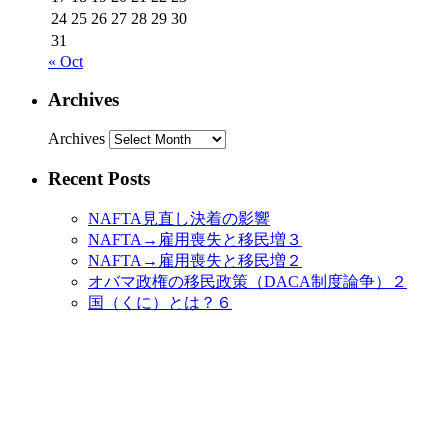
24
25
26
27
28
29
30
31
« Oct
Archives
Archives
Recent Posts
NAFTA見直し決着の影響
NAFTA→雇用喪失と移民増３
NAFTA→雇用喪失と移民増２
オバマ政権の移民政策（DACA制度論争）２
国（くに）とは？６