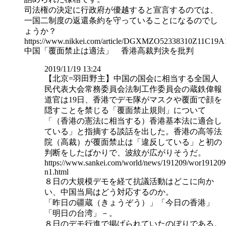
司法権の決定に行政府が優越すると宣言するのでは、
一国二制度の返還条約を守っていることになるのでし
ょうか？
https://www.nikkei.com/article/DGXMZO52338310Z11C19
中国「覆面禁止は適法」 香港高裁判決を批判
2019/11/19 13:24
【北京=羽田野主】中国の国会に相当する全国人
民代表大会常務委員会法制工作委員会の蔵鉄偉報
道官は19日、香港でデモ隊がマスクや覆面で顔を
隠すことを禁じる「覆面禁止規則」について
「（香港の憲法に相当する）香港基本法に適合し
ている」と指摘する談話を出した。香港の高等法
院（高裁）が覆面禁止は「違反している」と初の
判断をしたばかりで、波紋が広がりそうだ。
https://www.sankei.com/world/news/191209/wor191209
n1.html
８日の大規模デモを経て抗議活動はどこに向か
い、中国当局はどう対応するのか。
「昨日の疆蔵（きょうぞう）」「今日の香港」
「明日の台湾」－。
８日のデモ行進で掲げられていたのぼりである。