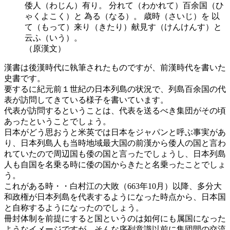
倭人（わじん）有り。 分れて（わかれて）百余国（ひ
ゃくよこく）と 為る（なる）。 歳時（さいじ）を 以
て（もって）来り（きたり）献見す（けんけんす）と
云ふ（いう）。
（原漢文）
漢書は後漢時代に執筆されたものですが、前漢時代を書いた
史書です。
要するに紀元前１世紀の日本列島の状況で、列島百余国の代
表が訪問してきている様子を書いています。
代表が訪問するということは、代表を送るべき集団がその頃
あったということでしょう。
日本がどう思おうと米英では日本をジャパンと呼ぶ事実があ
り、日本列島人も当時地域最大国の前漢から倭人の国と言わ
れていたので周辺国も倭の国と言ったでしょうし、日本列島
人も自国を名乗る時に倭の国からきたと名乗ったことでしょ
う。
これがある時・・白村江の大敗（663​年10月）以降、多分大
和政権が日本列島を代表するようになった時点から、日本国
と自称するようになったのでしょう。
冊封体制を前提にすると国というのは如何にも属国になった
ようなイメージですが、そんな序列意識以前に集団間の交流