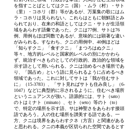
を指すことばとしてはクニ（国）・ムラ（村）・サト
（里）・コホリ（郡）等があるが、万葉集の歌にはム
ラ・コホリは見られない。これらはともに朝鮮語とみ
られており、在来の和語としてはクニ・サトが生活領
域をあらわす語彙であった。クニは77例、サトは76
例、用例もほぼ同数であるが、意味的には顕著な違い
がみられる。すなわち、クニの用例中、40例ほどは
「知らすクニ」「食すクニ」「まつろはぬクニ」
等々、地方的レベルと国家的レベルの別にかかわら
ず、統治すべきものとしての行政的、政治的な領域を
示す語として用いられる。クニは治めるべき場所であ
り、「国占め」という語に見られるように占めるべき
領域であった。これに対してサトは「我が住むサト
に」（15-3783）、「サト見ればサトも住み良し」（6-
1047）などに典型的に示されるように、住むべき場所
というニュアンスが強い。語源的には、サト（sato）
のトはミナト（minato）、セト（seto）等のト（to）
で、特定の場所を示す語、サは神聖さをあらわす接頭
語であろう。人の住む場所を讃美する語である。一
方、クニは境界をあらわすクネ（方言）と関連がある
と思われる。クニの本義が区切られた空間であるとす