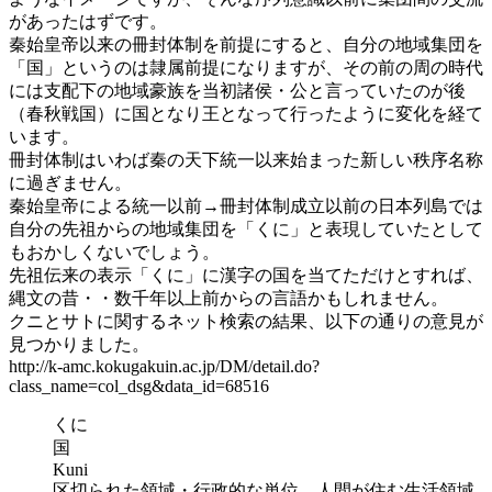
があったはずです。
秦始皇帝以来の冊封体制を前提にすると、自分の地域集団を
「国」というのは隷属前提になりますが、その前の周の時代
には支配下の地域豪族を当初諸侯・公と言っていたのが後
（春秋戦国）に国となり王となって行ったように変化を経て
います。
冊封体制はいわば秦の天下統一以来始まった新しい秩序名称
に過ぎません。
秦始皇帝による統一以前→冊封体制成立以前の日本列島では
自分の先祖からの地域集団を「くに」と表現していたとして
もおかしくないでしょう。
先祖伝来の表示「くに」に漢字の国を当てただけとすれば、
縄文の昔・・数千年以上前からの言語かもしれません。
クニとサトに関するネット検索の結果、以下の通りの意見が
見つかりました。
http://k-amc.kokugakuin.ac.jp/DM/detail.do?
class_name=col_dsg&data_id=68516
くに
国
Kuni
区切られた領域・行政的な単位。人間が住む生活領域