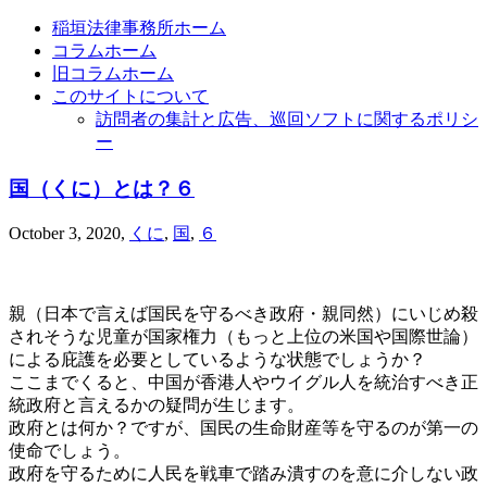
稲垣法律事務所ホーム
コラムホーム
旧コラムホーム
このサイトについて
訪問者の集計と広告、巡回ソフトに関するポリシ
ー
国（くに）とは？６
October 3, 2020
,
くに
,
国
,
６
親（日本で言えば国民を守るべき政府・親同然）にいじめ殺
されそうな児童が国家権力（もっと上位の米国や国際世論）
による庇護を必要としているような状態でしょうか？
ここまでくると、中国が香港人やウイグル人を統治すべき正
統政府と言えるかの疑問が生じます。
政府とは何か？ですが、国民の生命財産等を守るのが第一の
使命でしょう。
政府を守るために人民を戦車で踏み潰すのを意に介しない政