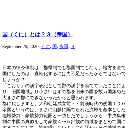
国（くに）とは？３（帝国）
September 29, 2020
,
くに
,
国
,
帝国
,
３
日本の律令体制は、郡県制でも郡国制でもなく、地方を全て
国にしたのは、直轄化するには力不足だったからではないで
しょうか？
「こおり」の漢字表記として郡の漢字を当てていたことによ
り、旧国地域より小さいはずの郡を旧来の国を数カ国集めた
大きさの郡にできなかったからと思われます。
郡に戻しますと、大和朝廷成立前・・前漢時代の倭国１００
余国というのは、まさに山脈に隔てられた流域を基本とした
地域勢力・豪族勢力範囲と一致したでしょうから、中央集権
制の中国の真似をして豪族４〜５部族の領域をまとめて国に
することにして、皆喧嘩しないように朝廷からその地域のま