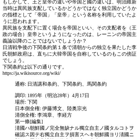
もしかして、王と皇帝の違いや帝国と國の違いは、明治維新
当時は異民族支配しているかどうかではなく独立国かどうか
の指標として「帝国」「皇帝」という名称を利用していたよ
うに思われます。
異民族を支配下に置く場合を帝国といい、その支配者を（王
政の場合）皇帝というようになったのは、レーニンの帝国主
義論以降のことではないでしょうか？
日清戦争後の下関条約第１条で清朝からの独立を果たした李
氏朝鮮政府は、直ちに大韓帝国を自称しているのもこの傍証
でしょう。
下関条約は以下の通りです。
https://ja.wikisource.org/wiki/
通称: 日清講和条約、下関条約、馬関条約
調印: 1895年（明治28年）4月17日
場所: 下関
日本側全権: 伊藤博文、陸奥宗光
清側全権: 李鴻章、李経方
第一條[編集]
淸國ハ朝鮮國ノ完全無缺ナル獨立自主ノ國タルコトヲ
確認ス因テ右獨立自主ヲ損害スヘキ朝鮮國ヨリ淸國ニ