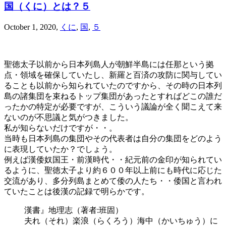
国（くに）とは？５
October 1, 2020
,
くに
,
国
,
５
聖徳太子以前から日本列島人が朝鮮半島には任那という拠
点・領域を確保していたし、新羅と百済の攻防に関与してい
ることも以前から知られていたのですから、その時の日本列
島の諸集団を束ねるトップ集団があったとすればどこの誰だ
ったかの特定が必要ですが、こういう議論が全く聞こえて来
ないのが不思議と気がつきました。
私が知らないだけですが・・。
当時も日本列島の集団やその代表者は自分の集団をどのよう
に表現していたか？でしょう。
例えば漢倭奴国王・前漢時代・・紀元前の金印が知られてい
るように、聖徳太子より約６００年以上前にも時代に応じた
交流があり、多分列島まとめて倭の人たち・・倭国と言われ
ていたことは後漢の記録で明らかです。
漢書』地理志（著者:班固）
夫れ（それ）楽浪（らくろう）海中（かいちゅう）に