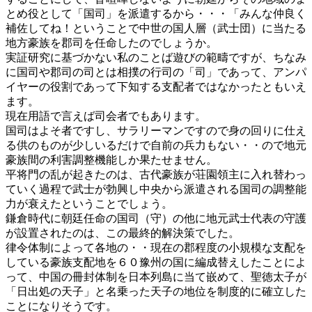
とめ役として「国司」を派遣するから・・・「みんな仲良く
補佐してね！ということで中世の国人層（武士団）に当たる
地方豪族を郡司を任命したのでしょうか。
実証研究に基づかない私のことば遊びの範疇ですが、ちなみ
に国司や郡司の司とは相撲の行司の「司」であって、アンパ
イヤーの役割であって下知する支配者ではなかったともいえ
ます。
現在用語で言えば司会者でもあります。
国司はよそ者ですし、サラリーマンですので身の回りに仕え
る供のものが少しいるだけで自前の兵力もない・・ので地元
豪族間の利害調整機能しか果たせません。
平将門の乱が起きたのは、古代豪族が荘園領主に入れ替わっ
ていく過程で武士が勃興し中央から派遣される国司の調整能
力が衰えたということでしょう。
鎌倉時代に朝廷任命の国司（守）の他に地元武士代表の守護
が設置されたのは、この最終的解決策でした。
律令体制によって各地の・・現在の郡程度の小規模な支配を
している豪族支配地を６０豫州の国に編成替えしたことによ
って、中国の冊封体制を日本列島に当て嵌めて、聖徳太子が
「日出処の天子」と名乗った天子の地位を制度的に確立した
ことになりそうです。