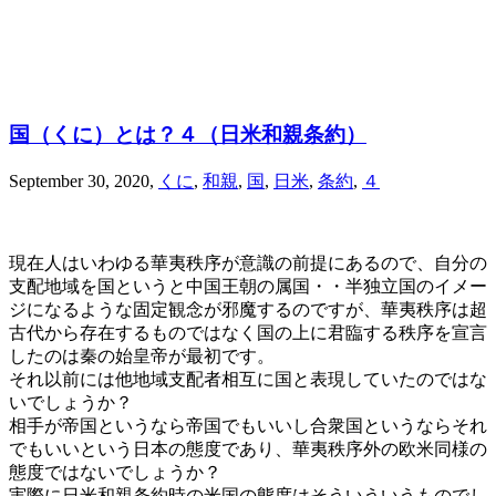
国（くに）とは？４（日米和親条約）
September 30, 2020
,
くに
,
和親
,
国
,
日米
,
条約
,
４
現在人はいわゆる華夷秩序が意識の前提にあるので、自分の
支配地域を国というと中国王朝の属国・・半独立国のイメー
ジになるような固定観念が邪魔するのですが、華夷秩序は超
古代から存在するものではなく国の上に君臨する秩序を宣言
したのは秦の始皇帝が最初です。
それ以前には他地域支配者相互に国と表現していたのではな
いでしょうか？
相手が帝国というなら帝国でもいいし合衆国というならそれ
でもいいという日本の態度であり、華夷秩序外の欧米同様の
態度ではないでしょうか？
実際に日米和親条約時の米国の態度はそういういうものでし