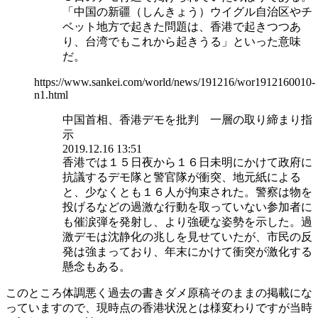
「中国の新疆（しんきょう）ウイグル自治区やチ
ベット地方で起きた問題は、香港で起きつつあ
り、台湾でもこれから起きうる」といった意味
だ。
https://www.sankei.com/world/news/191216/wor1912160010-
n1.html
中国首相、香港デモを批判 一層の取り締まり指
示
2019.12.16 13:51
香港では１５日夜から１６日未明にかけて政府に
抗議するデモ隊と警官隊が衝突、地元紙による
と、少なくとも１６人が拘束された。警察は物を
投げるなどの過激な行動を取っていない参加者に
も催涙弾を発射し、より強硬な姿勢を示した。過
激デモは沈静化の兆しを見せていたが、市民の反
発は強まっており、年末にかけて衝突が激化する
懸念もある。
このところ体調悪く過去の書きダメ原稿そのままの掲載にな
っていますので、現時点の香港状況とは様変わりですが当時