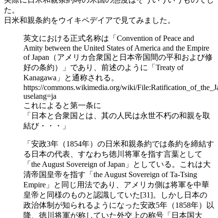
た。
日米和親条約をウイキペデイアで見てみました。
英文における正式名称は「Convention of Peace and
Amity between the United States of America and the Empire
of Japan（アメリカ合衆国と日本帝国間の平和および修
好の条約）」であり、前述のように「Treaty of
Kanagawa」と通称される。
https://commons.wikimedia.org/wiki/File:Ratification_of_t
uselang=ja
これによると第一条に
「日本と合衆国とは、其の人民は永世不朽の和親を取
結び・・・」
「安政3年（1854年）の日米和親条約では条約を締結す
る日本の代表、すなわち徳川将軍を指す言葉として
「the August Sovereign of Japan」としている。これは大
清帝国皇帝を指す「the August Sovereign of Ta-Tsing
Empire」と同じ用法であり、アメリカ側は将軍を中華
皇帝と同様のものと認識していた[31]。しかし日本の
政治体制が知られるようになった安政5年（1858年）以
降、徳川将軍が称していた外交上の称号「日本国大