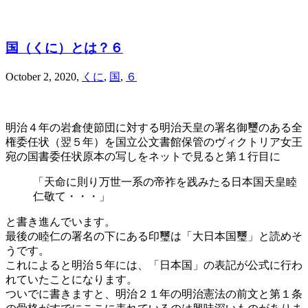
国（くに）とは？６
October 2, 2020
,
くに
,
国
,
６
明治４年の岩倉使節団に対する明治天皇の署名御璽のある全
権委任状（翌５年）を国立公文書館保管のヴィクトリア女王
宛の国書委任状原本の写しをネットで見ると第１行目に
「天命に則り万世一系の帝祚を践みたる日本国天皇睦
仁敬て・・・」
と書き進んでいます。
最後の睦仁の署名の下にある印璽は「大日本国璽」と読めそ
うです。
これによると明治５年には、「日本国」の表記が公式に行わ
れていたことになります。
ついでに書きますと、明治２１年の明治憲法の前文と第１条