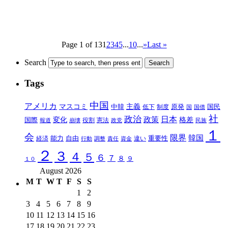
Page 1 of 13
1
2
3
4
5
...
10
...
»
Last »
Search
Tags
中国
アメリカ
マスコミ
中韓
主義
原発
制度
国民
低下
国
国債
社
政治
日本
政策
変化
格差
国際
報道
崩壊
役割
憲法
政党
民族
１
会
限界
韓国
能力
自由
重要性
違い
経済
行動
調整
責任
資金
２
３
４
５
６
７
８
９
１０
August 2026
M
T
W
T
F
S
S
1
2
3
4
5
6
7
8
9
10
11
12
13
14
15
16
17
18
19
20
21
22
23