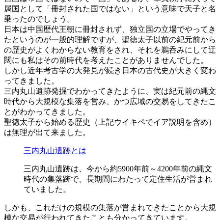
属国として「冊封された国ではない」という意味で天子と名
乗ったのでしょう。
日本は中国歴代王朝に冊封されず、独立国の立場でやってき
たというのが一般的理解ですが、聖徳太子以前の紀元前から
の歴史がよくわからない教育をされ、それを鵜呑みにして迂
闊にも私はその前時代を考えたことがありませんでした。
しかし近年考古学の大発見が続き日本の古代史が大きく変わ
ってきました。
三内丸山遺跡発掘でわかってきたように、実は紀元前の縄文
時代から大規模な集落を営み、かつ広域の交易をしてきたこ
とがわかってきました。
聖徳太子から始める歴史（上記ウイキペでイア説明を含め）
は無理が出て来ました。
三内丸山遺跡とは
三内丸山遺跡は、今から約5900年前～4200年前の縄文
時代の集落跡で、長期間にわたって定住生活が営まれ
ていました。
しかも、これだけの規模の集落が営まれてきたことから大規
模な交易が行われてきたことも分かってきています。