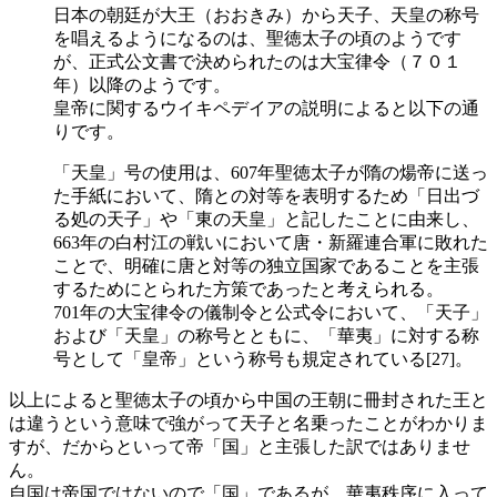
日本の朝廷が大王（おおきみ）から天子、天皇の称号
を唱えるようになるのは、聖徳太子の頃のようです
が、正式公文書で決められたのは大宝律令（７０１
年）以降のようです。
皇帝に関するウイキペデイアの説明によると以下の通
りです。
「天皇」号の使用は、607年聖徳太子が隋の煬帝に送っ
た手紙において、隋との対等を表明するため「日出づ
る処の天子」や「東の天皇」と記したことに由来し、
663年の白村江の戦いにおいて唐・新羅連合軍に敗れた
ことで、明確に唐と対等の独立国家であることを主張
するためにとられた方策であったと考えられる。
701年の大宝律令の儀制令と公式令において、「天子」
および「天皇」の称号とともに、「華夷」に対する称
号として「皇帝」という称号も規定されている[27]。
以上によると聖徳太子の頃から中国の王朝に冊封された王と
は違うという意味で強がって天子と名乗ったことがわかりま
すが、だからといって帝「国」と主張した訳ではありませ
ん。
自国は帝国ではないので「国」であるが、華夷秩序に入って