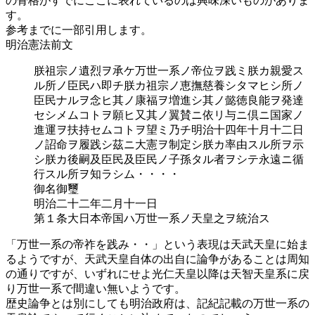
の骨格がすでにここに表れているのは興味深いものがありま
す。
参考までに一部引用します。
明治憲法前文
朕祖宗ノ遺烈ヲ承ケ万世一系ノ帝位ヲ践ミ朕カ親愛ス
ル所ノ臣民ハ即チ朕カ祖宗ノ恵撫慈養シタマヒシ所ノ
臣民ナルヲ念ヒ其ノ康福ヲ増進シ其ノ懿徳良能ヲ発達
セシメムコトヲ願ヒ又其ノ翼賛ニ依リ与ニ倶ニ国家ノ
進運ヲ扶持セムコトヲ望ミ乃チ明治十四年十月十二日
ノ詔命ヲ履践シ茲ニ大憲ヲ制定シ朕カ率由スル所ヲ示
シ朕カ後嗣及臣民及臣民ノ子孫タル者ヲシテ永遠ニ循
行スル所ヲ知ラシム・・・・
御名御璽
明治二十二年二月十一日
第１条大日本帝国ハ万世一系ノ天皇之ヲ統治ス
「万世一系の帝祚を践み・・」という表現は天武天皇に始ま
るようですが、天武天皇自体の出自に論争があることは周知
の通りですが、いずれにせよ光仁天皇以降は天智天皇系に戻
り万世一系で間違い無いようです。
歴史論争とは別にしても明治政府は、記紀記載の万世一系の