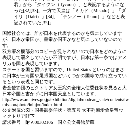
君」から「タイクン（Tycoon）」と表記するようにな
った[32][33]。一方で天皇は「ミカド（Mikado）」「ダ
イリ（Dairi）」[34]、「テンノー（Tenno）」などと表
記されていた[35]」
国際社会では、誰が日本を代表するのかを気にしています
が、日本が帝国か、皇帝か国王かなど気にしていないので
す。
双方署名欄部分のコピーが見られないので日本をどのように
表現して署名していたか不明ですが、日本は第一条ではアメ
リカを国と表現しています。
ステートを国と習いますので、United States というのはまさ
に日本が三河国や尾張国などいくつかの国等で成り立ってい
るという表現と同じです。
岩倉使節団のビクトリア女王宛の全権大使委任状を見ると大
日本帝国と書かずに日本国天皇としています。
http://www.archives.go.jp/exhibition/digital/modean_state/contents/I
mission/photo/ininjou/index.html
公文附属の図・国書御委任状・第五号 大不列顛愛倫皇帝ウ
ィクトリア陛下
請求番号：附Ａ00302106 国立公文書館所蔵