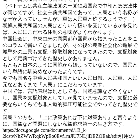
（ベトナムは共産主義政党の一党独裁国家で中朝とほぼ政体
が同じですが、社会主義共和国であって、人民という名称が
なぜか入っていませんが、軍は人民軍と称するようです。）
朝鮮人民共和国の人民はどういう扱いを受けているかを見れ
ば、人民にこだわる体制の意味がよくわかります。
中国社会は、中東由来の商業都市国家から始まったことをこ
のコラムで書いてきましたが、その後の農業社会化の進展で
城壁外の土民も支配・搾取対象になってきたので、支配対象
として定義づけてきた歴史しかありません。
もともと日本のように同胞から始まっていないので、国民と
いう単語に馴染めなかったようです。
今でも国名を中華人民共和国といい人民日報、人民軍、人民
元などあくまで「人民」にこだわっています。
中国では、言語表現は別としても、同胞意識など全くない
し、国民を支配対象としてしか見ていませんので、支配に必
要ならいくらでも非人道的弾圧可能社会でやってきた歴史で
す。
国民？の方も、「上に政策あれば下に対策あり」と言うよう
に、国益など問題にしない私益追求第一の生き方です。
https://docs.google.com/document/d/1B_k-
2lcstvNhZWWRqkWpEo0Evf1mJlU7NLjlDEZOEak/edit引用の