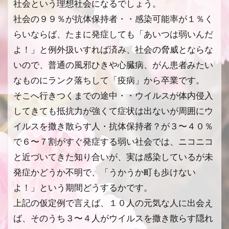
社会という理想社会になるでしょう。
社会の９９％が抗体保持者・・感染可能率が１％く
らいならば、たまに発症しても「あいつは弱いんだ
よ！」と例外扱いすれば済み、社会の脅威とならな
いので、普通の風邪ひきや心臓病、がん患者みたい
なものにランク落ちして「疫病」から卒業です。
そこへ行きつくまでの途中・・ウイルスが体内侵入
してきても抵抗力が強くて症状は出ないが周囲にウ
イルスを撒き散らす人・抗体保持者？が３〜４０％
で６〜７割がすぐ発症する弱い社会では、ニコニコ
と近づいてきた知り合いが、実は感染しているが未
発症かどうか不明で、「うかうか町も歩けない
よ！」という期間どうするかです。
上記の仮定例で言えば、１０人の元気な人に出会え
ば、そのうち３〜４人がウイルスを撒き散らす隠れ