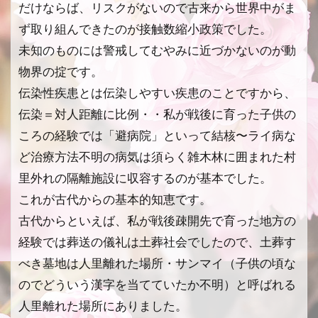
だけならば、リスクがないので古来から世界中がま
ず取り組んできたのが接触数縮小政策でした。
未知のものには警戒してむやみに近づかないのが動
物界の掟です。
伝染性疾患とは伝染しやすい疾患のことですから、
伝染＝対人距離に比例・・私が戦後に育った子供の
ころの経験では「避病院」といって結核〜ライ病な
ど治療方法不明の病気は須らく雑木林に囲まれた村
里外れの隔離施設に収容するのが基本でした。
これが古代からの基本的知恵です。
古代からといえば、私が戦後疎開先で育った地方の
経験では葬送の儀礼は土葬社会でしたので、土葬す
べき墓地は人里離れた場所・サンマイ（子供の頃な
のでどういう漢字を当てていたか不明）と呼ばれる
人里離れた場所にありました。