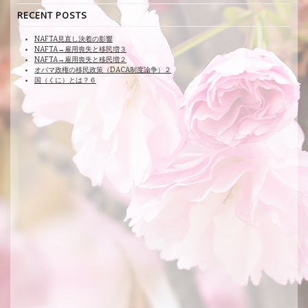
RECENT POSTS
NAFTA見直し決着の影響
NAFTA→雇用喪失と移民増３
NAFTA→雇用喪失と移民増２
オバマ政権の移民政策（DACA制度論争）２
国（くに）とは？６