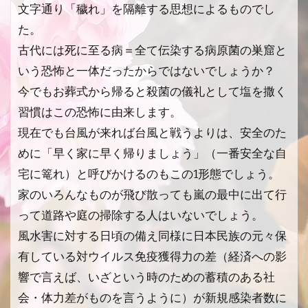
文字通り「穢れ」を隔離する思想によるものでし
た。
古代には死に至る病＝全て伝染する病原菌の巣窟と
いう恐怖と一体だったからではないでしょうか？
今でもお葬式から帰ると殺菌の儀礼として塩を撒く
習慣はこの恐怖に由来します。
現在でも台風が来れば台風と戦うよりは、安全のた
めに「早く家に早く帰りましょう」（一番安全な自
宅に篭れ）と呼びかけるのもこの1形態でしょう。
家のいろんなものが飛び散っても嵐の最中に出て行
って道路や庭の掃除する人はいないでしょう。
風水害に対する日頃の備え同様に日本民族の元々保
有している対ウイルス免疫獲得力の差（経済への影
響で言えば、いざという時のための蓄積のある社
会・体力差がものを言うように）が新規感染者数に