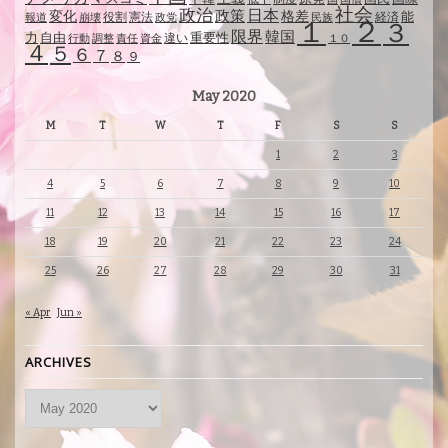
社会
政治
日本
政策
変化
格差
能
役割
憲法
経済
報道
崩壊
政党
民族
１
２
３
限界
韓国
自由
力
重要性
違い
行動
調整
責任
資金
１０
４
５
６
７
８
９
May 2020
M
T
W
T
F
S
S
1
2
3
4
5
6
7
8
9
10
11
12
13
14
15
16
17
18
19
20
21
22
23
24
25
26
27
28
29
30
31
« Apr
Jun »
ARCHIVES
Archives