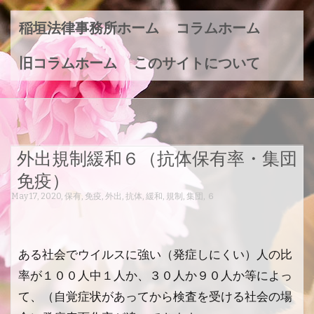
稲垣法律事務所ホーム
コラムホーム
旧コラムホーム
このサイトについて
外出規制緩和６（抗体保有率・集団
免疫）
May 17, 2020
,
保有
,
免疫
,
外出
,
抗体
,
緩和
,
規制
,
集団
,
６
ある社会でウイルスに強い（発症しにくい）人の比
率が１００人中１人か、３０人か９０人か等によっ
て、（自覚症状があってから検査を受ける社会の場