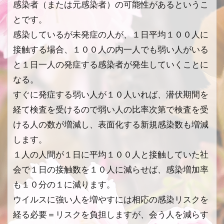
感染者（または元感染者）の可能性があるというこ
とです。
感染しているが未発症の人が、１日平均１００人に
接触する場合、１００人の内一人でも弱い人がいる
と１日一人の発症する感染者が発生していくことに
なる。
すぐに発症する弱い人が１０人いれば、潜伏期間を
経て検査を受けるので弱い人の比率次第で検査を受
ける人の数が増減し、表面化する新規感染数も増減
します。
１人の人間が１日に平均１００人と接触していた社
会で１日の接触数を１０人に減らせば、感染増加率
も１０分の１に減ります。
ウイルスに強い人を増やすには相応の感染リスクを
経る必要＝リスクを負担しますが、会う人を減らす