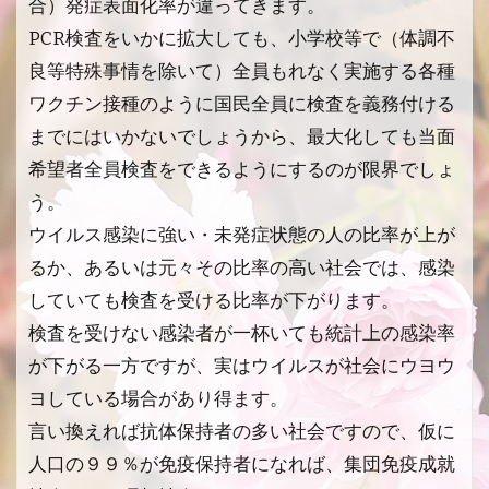
合）発症表面化率が違ってきます。
PCR検査をいかに拡大しても、小学校等で（体調不
良等特殊事情を除いて）全員もれなく実施する各種
ワクチン接種のように国民全員に検査を義務付ける
までにはいかないでしょうから、最大化しても当面
希望者全員検査をできるようにするのが限界でしょ
う。
ウイルス感染に強い・未発症状態の人の比率が上が
るか、あるいは元々その比率の高い社会では、感染
していても検査を受ける比率が下がります。
検査を受けない感染者が一杯いても統計上の感染率
が下がる一方ですが、実はウイルスが社会にウヨウ
ヨしている場合があり得ます。
言い換えれば抗体保持者の多い社会ですので、仮に
人口の９９％が免疫保持者になれば、集団免疫成就