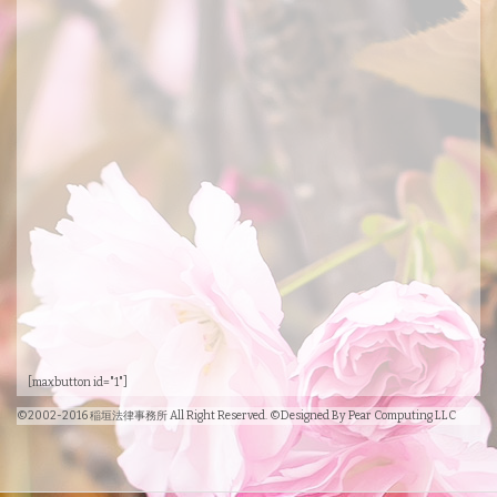
[maxbutton id="1"]
©2002-2016 稲垣法律事務所 All Right Reserved. ©Designed By Pear Computing LLC