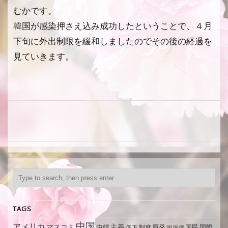
むかです。
韓国が感染押さえ込み成功したということで、４月
下旬に外出制限を緩和しましたのでその後の経過を
見ていきます。
TAGS
中国
アメリカ
マスコミ
主義
中韓
制度
原発
国民
国際
低下
国
国債