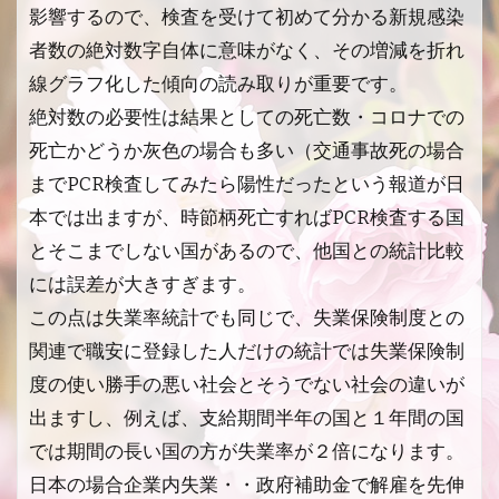
影響するので、検査を受けて初めて分かる新規感染
者数の絶対数字自体に意味がなく、その増減を折れ
線グラフ化した傾向の読み取りが重要です。
絶対数の必要性は結果としての死亡数・コロナでの
死亡かどうか灰色の場合も多い（交通事故死の場合
までPCR検査してみたら陽性だったという報道が日
本では出ますが、時節柄死亡すればPCR検査する国
とそこまでしない国があるので、他国との統計比較
には誤差が大きすぎます。
この点は失業率統計でも同じで、失業保険制度との
関連で職安に登録した人だけの統計では失業保険制
度の使い勝手の悪い社会とそうでない社会の違いが
出ますし、例えば、支給期間半年の国と１年間の国
では期間の長い国の方が失業率が２倍になります。
日本の場合企業内失業・・政府補助金で解雇を先伸