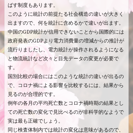
ばす制度もあります。
このように統計の前提たる社会構造の違いが大きく
出ますので、何を統計に含めるかで違いが出ます。
中国のGDP統計が信用できないことから国際的には
政府発表のGDPより電力消費量の増減からの推計が
流行りましたし、電力統計が操作されるようになる
と物流統計など次々と目先データの変更が必要で
す。
国別比較の場合にはこのような統計の違いが出るの
で、コロナ禍による影響を比較するには、結果から
見るのが合理的です。
例年の各月の平均死亡数とコロナ禍時期の結果とし
ての死亡数の変化で見比べるのが非科学的なようで
実は最も正確でしょう。
同じ検査体制内では統計の変化は意味があるので、