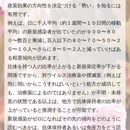
政策効果の方向性を決定づける「勢い」を知るには
有用です。
例えば、日に千人平均（約１週間〜１０日間の移動
平均）の新規感染者が出ていたのが９００〜８０
０〜数百と漸減し百人以下の８０〜７０〜５０〜２
０〜１０人〜さらに８〜５〜２人と減っていけばあ
る程度傾向が読めます。
抗体を持つ人の比率が上がると新規発症率が下がる
関係ですから、対ウイルス治療薬や撲滅策（例えば
熱に弱いからこうすればいいという処方が成功して
も、治療薬によるのではありません）が不明・未発
見の状態である以上は、他方で抗体保持者の比率が
上がっていると推測することが可能です。
新規感染がゼロになればその先の傾向をどのように
読むべきかは、抗体保持者あるいは免疫力をどう読