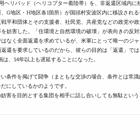
用ヘリパッド（ヘリコプター着陸帯）を、非返還区域内に移
所、G地区・H地区各1箇所）が国頭村安波区内に移設され
反戦平和団体とその支援者、社民党、共産党などの政党や政
事を妨害した。「住環境と自然環境の破壊」が表向きの反対
ではなく全面返還を求めているが、米軍にとって唯一のジャ
面返還を要求しているのだから、彼らの目的は「返還」では
画は、14年以上も遅延することになった。
ない条件を掲げて闘争（まともな交渉の場合、条件とは常識
今だにしているかのようです。
の妨害を目的とする集団を相手に話し合いしても無駄という