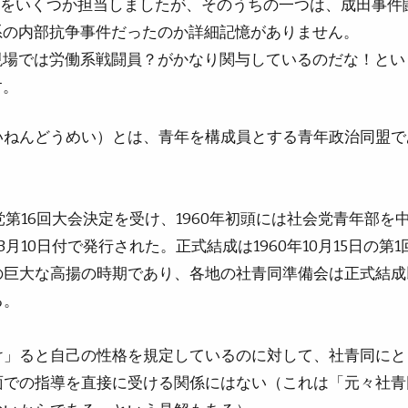
護をいくつか担当しましたが、そのうちの一つは、成田事件
系の内部抗争事件だったのか詳細記憶がありません。
現場では労働系戦闘員？がかなり関与しているのだな！とい
す。
いねんどうめい）とは、青年を構成員とする青年政治同盟で
会党第16回大会決定を受け、1960年初頭には社会党青年
3月10日付で発行された。正式結成は1960年10月15日
の巨大な高揚の時期であり、各地の社青同準備会は正式結成
る。
け」ると自己の性格を規定しているのに対して、社青同にと
面での指導を直接に受ける関係にはない（これは「元々社青