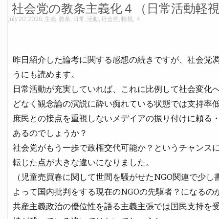
社会党の教条主義化４（日常活動軽
July 20, 2020
,
主義
,
教条
,
日常
,
活動
,
社会党
,
軽視
,
４
昨日紹介した論考に関する感想の続きですが、社会党
うにも読めます。
日常活動が充実していれば、これに比例して社会変化
どなく観念論の演説に酔い痴れている状態では支持率
庶民との接点を重視しないメデイアの振り付けに頼る
あるのでしょうか？
社会党がもう一歩で政権交代可能か？というチャンス
転じた点が大きな違いになりました。
（児童売買春に関して世間を騒がせたNGO関連で少し
よって国内批判をする現在のNGOの先駆者？になるの
共産主義政治の優位性を語る主義主張では国民支持を