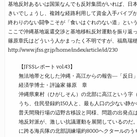
基地反対あるいは国策なんでも反対集団がいれば、日
きいでしょうし、複雑な経路利用して資金入手パイプ
終わりのない闘争こそが「食いはぐれのない道」とい
ここで沖縄基地返還交渉と基地移転反対運動を振り返
篠原章氏はどういう人かまったく不明ですが、福島瑞
http://www.jfss.gr.jp/home/index/article/id/230
【JFSSレポート vol.43】
無法地帯と化した沖縄・高江からの報告―「反日」
経済学博士・評論家 篠原 章
沖縄県東村（ひがしそん）の北部に高江という字
うち、住民登録約150人と、最も人口の少ない静
普天間飛行場の辺野古移設と同様、問題の出発点
地反対派が、激しい抗議運動を展開しているのだ。
に跨る海兵隊の北部訓練場約8000ヘクタールのう