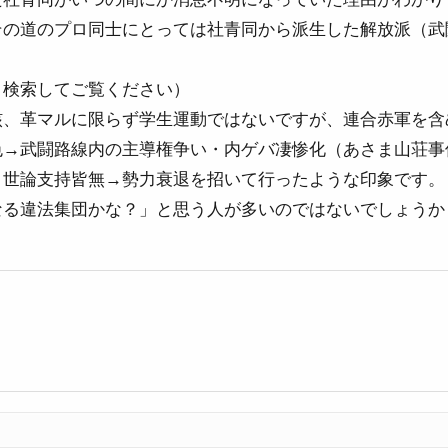
その道のプロ同士にとっては社青同から派生した解放派（武
ト検索してご覧ください）
核、革マルに限らず学生運動ではないですが、連合赤軍を含
色→武闘路線内の主導権争い・内ゲバ凄惨化（あさま山荘事
→世論支持皆無→勢力衰退を招いて行ったような印象です。
なる違法集団かな？」と思う人が多いのではないでしょうか