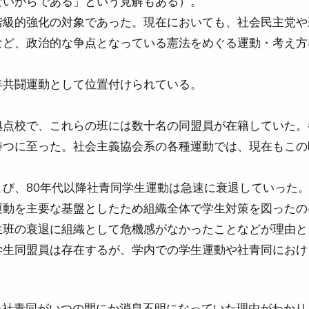
ないからである」という見解もある）。
階級的強化の対象であった。現在においても、社会民主党や
など、政治的な争点となっている憲法をめぐる運動・考え方
年共闘運動として位置付けられている。
点校で、これらの班には数十名の同盟員が在籍していた。都
持つに至った。社会主義協会系の各種運動では、現在もこの
び、80年代以降社青同学生運動は急速に衰退していった
運動を主要な基盤としたため組織全体で学生対策を図ったの
班の衰退に組織として危機感がなかったことなどが理由と
学生同盟員は存在するが、学内での学生運動や社青同におけ
た社青同がいつの間にか消息不明になっていた理由がわかり