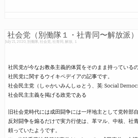
社会党（別働隊１・社青同〜解放派
July 21, 2020
,
別働隊
,
社会党
,
社青同
,
解放
,
１
社民党が今なお教条主義的体質をそのまま持っている
社民党に関するウイキペデイアの記事です。
社会民主党（しゃかいみんしゅとう、英: Social Democrat
社会民主主義を掲げる政党である
旧社会党時代には成田闘争には一坪地主として党幹部
反対闘争を煽るだけで実力行使は、革マル、中核、社
頼っていたようです。