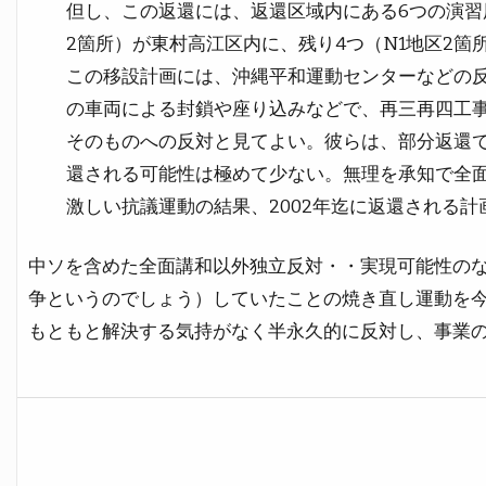
但し、この返還には、返還区域内にある6つの演習
2箇所）が東村高江区内に、残り4つ（N1地区2箇
この移設計画には、沖縄平和運動センターなどの
の車両による封鎖や座り込みなどで、再三再四工
そのものへの反対と見てよい。彼らは、部分返還
還される可能性は極めて少ない。無理を承知で全
激しい抗議運動の結果、2002年迄に返還される計
中ソを含めた全面講和以外独立反対・・実現可能性の
争というのでしょう）していたことの焼き直し運動を
もともと解決する気持がなく半永久的に反対し、事業