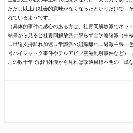
ただし以上は社会的意味がなくなったというだけで、
れているようです。
（具体的事件に感心のある方は、社青同解放派でネッ
結果から見ると社青同解放派に限らず全学連諸派（中
→世論支持離れ加速→常識派の組織離れ→過激主張一
号ハイジャック事件やテルアビブ空港乱射事件など）
この数十年では門外漢から見れば政治目標不明の「単