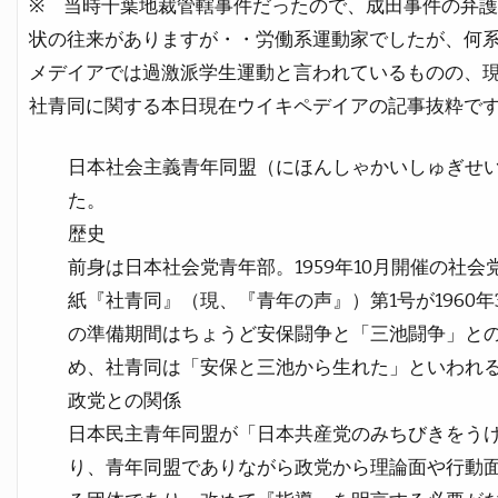
※ 当時千葉地裁管轄事件だったので、成田事件の弁
状の往来がありますが・・労働系運動家でしたが、何
メデイアでは過激派学生運動と言われているものの、
社青同に関する本日現在ウイキペデイアの記事抜粋で
日本社会主義青年同盟（にほんしゃかいしゅぎせ
た。
歴史
前身は日本社会党青年部。1959年10月開催の社
紙『社青同』（現、『青年の声』）第1号が1960年
の準備期間はちょうど安保闘争と「三池闘争」と
め、社青同は「安保と三池から生れた」といわれ
政党との関係
日本民主青年同盟が「日本共産党のみちびきをう
り、青年同盟でありながら政党から理論面や行動