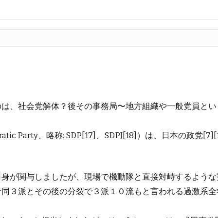
）
のは、社会党解体？後その事務局〜地方組織や一般党員とい
ic Party、略称: SDP[17]、SDPJ[18]）は、日本の政党
自身が関与しましたが、現場で機動隊と直接対峙するような
青同３派とその後の分裂で３派１０流もと言われる過激系全