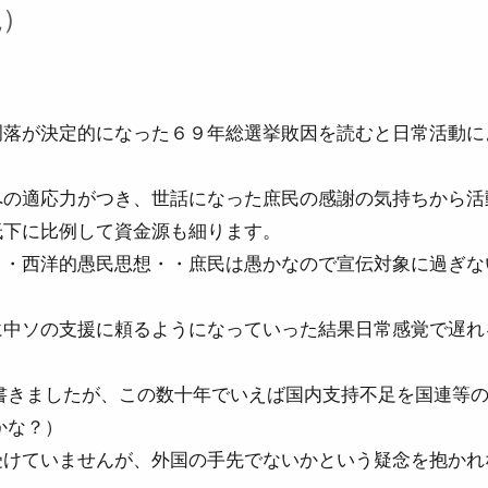
視）
凋落が決定的になった６９年総選挙敗因を読むと日常活動に
への適応力がつき、世話になった庶民の感謝の気持ちから活
低下に比例して資金源も細ります。
・・西洋的愚民思想・・庶民は愚かなので宣伝対象に過ぎな
に中ソの支援に頼るようになっていった結果日常感覚で遅れ
書きましたが、この数十年でいえば国内支持不足を国連等
かな？）
受けていませんが、外国の手先でないかという疑念を抱かれ