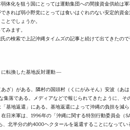
本弱体化を狙う国にとっては運動集団への間接資金供給は軍
ができれば弱小野党にとっては食いはぐれのない安定的資金
うことでしょうか。
ってみます。
穂氏の検索で上記沖縄タイムズの記事と続けて出てきたので
に転換した基地反対運動 ―
（あざ）がある。隣村の国頭村（くにがみそん）安波（あは
かな集落である。メディアなどで報じられてきたように、そ
は「基地返還」にある。基地返還によって沖縄の負担を減ら
在日米軍は、1996年の「沖縄に関する特別行動委員会（S
ち、北半分の約4000ヘクタールを返還することになってい