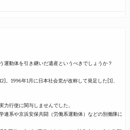
う運動体を引き継いだ遺産というべきでしょうか？
[7][12]。1996年1月に日本社会党が改称して発足した[1]、
実力行使に関与しませんでした。
学連系や京浜安保共闘（労働系運動体）などの別働隊に