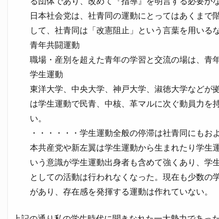
る団体であり、改めて『指導』を明言する必要が
日本社会党は、社青同の運動にとってはあくまで
して、社青同は「改憲阻止」という言葉を用いる
青年共闘運動
職場・産別を超えた青年の学習と交流の場は、青
学生運動
東洋大学、中央大学、神戸大学、淑徳大学などが拠
は学生運動で民青、中核、革マルに次ぐ動員力を
い。
・・・・・・学生運動全般の停滞は社青同にもおよ
本共産党や新左翼は学生運動から生まれたり学生
いう意識が学生運動出身者も含めて強くあり、学生
としての活動は行われなくなった。現在も少数の
があり、存在感を発揮する運動は作れていない。
上記の通り私の学生時代に聞きなれた一大勢力であっ