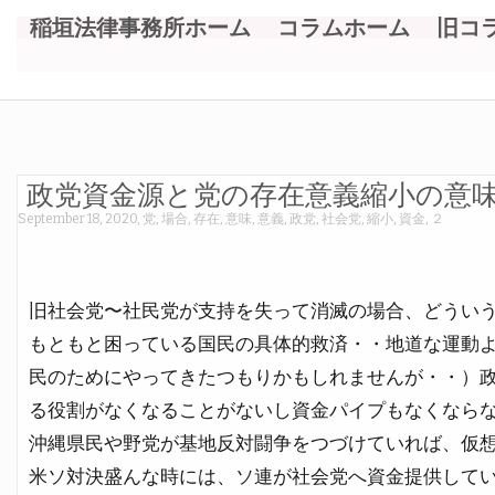
稲垣法律事務所ホーム
コラムホーム
旧コ
政党資金源と党の存在意義縮小の意
September 18, 2020
,
党
,
場合
,
存在
,
意味
,
意義
,
政党
,
社会党
,
縮小
,
資金
,
２
旧社会党〜社民党が支持を失って消滅の場合、どうい
もともと困っている国民の具体的救済・・地道な運動
民のためにやってきたつもりかもしれませんが・・）
る役割がなくなることがないし資金パイプもなくなら
沖縄県民や野党が基地反対闘争をつづけていれば、仮
米ソ対決盛んな時には、ソ連が社会党へ資金提供して