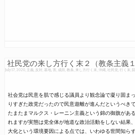
社民党の来し方行く末２（教条主義
July 17, 2020
,
主義
,
反対
,
基地
,
害
,
成田
,
教条
,
来し方行く末
,
沖縄
,
社民党
,
行く末
,
社会党は民意を肌で感じる議員より観念論で凝り固ま
りすぎた政党だったので民意遊離が進んだというべき
たまたまマルクス・レーニン主義という錦の御旗があ
れますが実態は党全体が地道な政治活動をしない結果
大化という環境要因による点では、いわゆる世間知ら