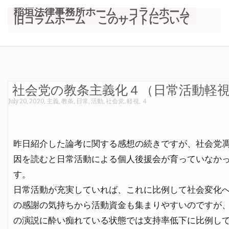
稲垣法律事務所ホーム
コラムホーム
旧コラムホーム
このサイトについて
社会党の教条主義化４（日常活動軽
July 20, 2020
,
主義
,
教条
,
日常
,
活動
,
社会党
,
軽視
,
４
昨日紹介した論考に関する感想の続きですが、社会党
因を読むと日常活動による個人後援会が育っていなか
す。
日常活動が充実していれば、これに比例して社会変化
の感謝の気持ちから活動資金も集まりやすいのですが
の演説に酔い痴れている状態では支持率低下に比例し