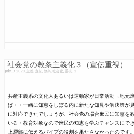
社会党の教条主義化３（宣伝重視）
July 19, 2020
,
主義
,
宣伝
,
教条
,
社会党
,
重視
,
３
共産主義系の文化人あるいは運動家が日常活動→地元
ば・・一緒に知恵をしぼる内に新たな知見や解決策が
に対応できたでしょうが、社会党の場合庶民に知恵を
いる・教育対象なので庶民の知恵を学ぶチャンスにで
上層部に伝えるパイプの役割を果たさなかったのです