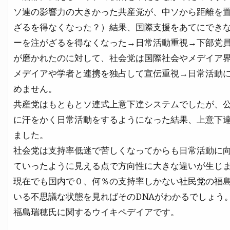
ソ連の影響力の大きかった共産党が、中ソから距離を
ざるを得なくなった？）結果、国際支援をあてにでき
ーを注がざるを得なくなった→日常活動重視→下部党
が磨かれたのに対して、社会党は国際社会やメデイア
メデイアや学者と連携を独占して宣伝重視→日常活動
めません。
共産党はもともとソ連式上意下達システムでしたが、
に汗をかく日常活動をするようになった結果、上意下
ました。
社会党は支持率低迷で苦しくなってからも日常活動に
ていったように見える点で方向性に大きな違いが生じ
現在でも国内で０、何％の支持率しかない社民党の福
いる不思議な状態を見ればそのDNAがわかるでしょう
福島瑞穂氏に関するウイキペデイアです。