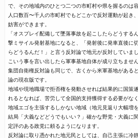
で、その地域内のひとつ二つの市町村や県を握るのは
人口数百〜千人の市町村でもどこかで反対運動が起き
妨害ができます。
「オスプレイ配備して墜落事故を起こしたらどうする
撃ミサイル発射基地になると、「発射後に発車直後に
らどうるんだ！」と言う反対論で地元が反対していま
こいう事を言い出したら軍事基地自体が成り立ちませ
集団自衛権反対論も同じで、古くから米軍基地がある
論の現在版です。
地域や現地職場で拒否権を発動させれば結果的に国策
れるとなれば、苦労して全国的支持獲得する必要がな
地域エゴを主張するしかない地域（地元見返り大幅増
結局「大義などどうでもいい？」確かな野党・大義に
定評のある政党に頼るようになります。
反対論に取り憑かれた地元民としては、自己主張に冷