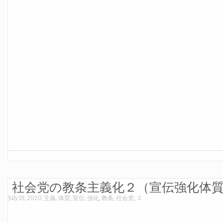
社会党の教条主義化２（宣伝強化体
July 18, 2020
,
主義
,
体質
,
宣伝
,
強化
,
教条
,
社会党
,
２