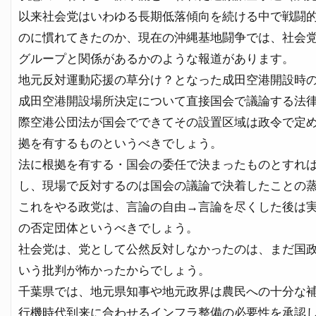
以来社会党はいわゆる長期低落傾向を続ける中で戦闘
のに慣れてきたのか、現在の沖縄基地闘争では、社会
グループと関係があるかのような報道があります。
地元反対運動応援の草分け？となった成田空港開設時
成田空港開設場所決定について直接国会で議論する法
際空港公団法が国会でできてその設置区域は政令で定
拠を有するものというべきでしょう。
法に根拠を有する・国会の委任で決まったものとすれ
し、現場で反対するのは国会の議論で決着したことの
これをやる政党は、言論の自由→言論を尽くした後は
の否定団体というべきでしょう。
社会党は、党として公然反対しなかったのは、まだ国
いう批判が怖かったからでしょう。
千葉県では、地元県知事や地元政界は農民への十分な
行機時代到来に合わせるインフラ整備の必要性を承認