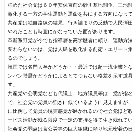
強めた社会党は６０年安保直前の砂川基地闘争、三池
激化する一方の学生運動と運命を共にする方向になっ
共産党は独自路線の結果、行き詰まりの反動で人民弾
やれたことも時宜にかなっていた面があります。
革新系野党が今でも指導層を高学歴者に頼り、運動方
変わらないのは、党は人民を教化する前衛・エリート集
るのでしょう。
韓国では名門大卒かどうか・・最近では超一流企業と
ンパン階層かどうかによるとてつもない格差を示す道
す。
共産党や公明党なども代議士、地方議員等は、党が指
で、社会党の党員の強さに似ているように見えますが
に比例して党員の現実感覚が磨かれるので社会党ほど
ービス活動が残る限度で一定の支持を得て生き残れて
社会党の弱点は官公労等の巨大組織に頼り地元密着の