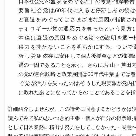
日本社会党 の盛 衰 をめ ぐる若干 の考察 -選挙戦術
要 旨:社 会 党 は,60年 代 に入 る と停滞 し,そ の
と衰 退 を め ぐって は さ まざ まな原 因が 指摘 され
デオ ロ ギ ーが党 の適 応 力 を奪 った とい う見 方 
本 稿 は,衰 退 の原 因 を め ぐる諸 々の説 明 を逐 一
得 力 を持 た な い こ とを明 らか にす る。 つ いで
析 し,労 組 依存 に安住 して個人後援会な どの集
退の一因であ ることを示す。 さらに,片 山 ・芦田内
の党の連合戦 略 と政策展開は60年代中葉 まで
で,党 が活力 を失 ったのは,そ うした現実派が
に敗れたあ とにな ってか らの ことであることを指
詳細紹介しませんが、この論考に同意するかどうかは
読んでみて私の思いつき的主張・個人が自分の得票維
として日常業務に精出す努力をしてこなかった・民意