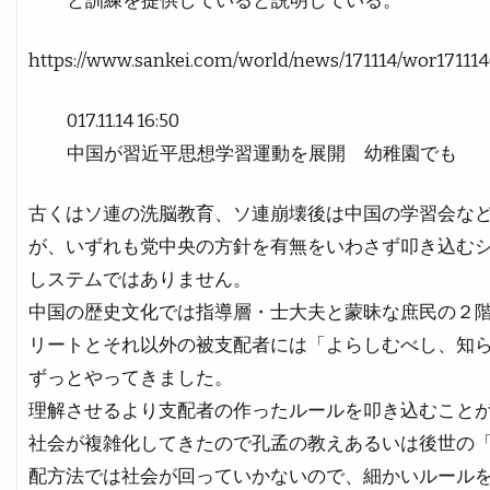
と訓練を提供していると説明している。
https://www.sankei.com/world/news/171114/wor17111
017.11.14 16:50
中国が習近平思想学習運動を展開 幼稚園でも
古くはソ連の洗脳教育、ソ連崩壊後は中国の学習会な
が、いずれも党中央の方針を有無をいわさず叩き込む
しステムではありません。
中国の歴史文化では指導層・士大夫と蒙昧な庶民の２
リートとそれ以外の被支配者には「よらしむべし、知
ずっとやってきました。
理解させるより支配者の作ったルールを叩き込むこと
社会が複雑化してきたので孔孟の教えあるいは後世の
配方法では社会が回っていかないので、細かいルール