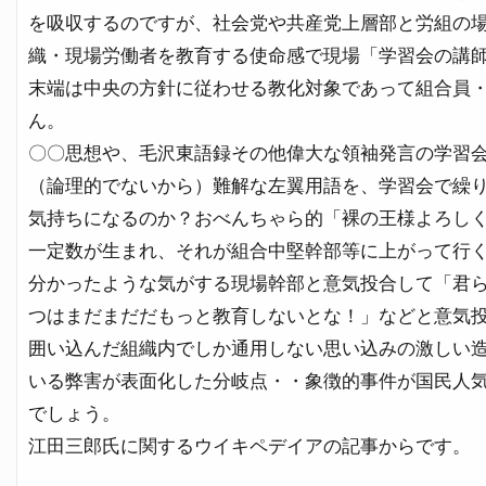
を吸収するのですが、社会党や共産党上層部と労組の
織・現場労働者を教育する使命感で現場「学習会の講
末端は中央の方針
に従わせる
教化対象であって組合員
ん。
〇〇思想や、毛沢東語録その他偉大な領袖発言の学習
（論理的でないから）難解な左翼用語を、学習会で繰
気持ちになるのか？おべんちゃら的「裸の王様よろし
一定数が生まれ、それが組合中堅幹部等に上がって行
分かったような気がする現場幹部と意気投合して「君
つはまだまだだもっと教育しないとな！」などと意気
囲い込んだ組織内でしか通用しない思い込みの激しい
いる弊害が表面化した分岐点・・象徴的事件が国民人
でしょう。
江田三郎氏に関するウイキペデイアの記事からです。