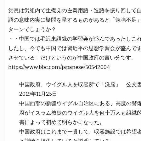
党員は労組内で生煮えの左翼用語・造語を振り回して
語の意味内実に疑問を呈するものがあると「勉強不足
ターンでしょうか？
・・中国では毛沢東語録の学習会が盛んであったしこ
したし、今でも中国では習近平の思想学習会が盛んで
させている」だけというのが中国政府の言い分です。
https://www.bbc.com/japanese/50542004
中国政府、ウイグル人を収容所で「洗脳」 公文
2019年11月25日
中国西部の新疆ウイグル自治区にある、高度の警
府がイスラム教徒のウイグル人を何十万人も組織
書によって初めて明らかになった。
中国政府はこれまで一貫して、収容施設では希望