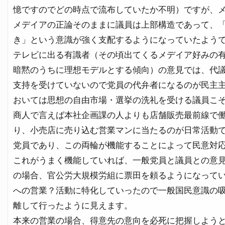
憶ですのでどの時点で流布していたか不明）ですが、
メデイアの正論そのままに議員は上部構造であって、
き」という意識が強く支配するようになっていたよう
テレビに出る有識者（その頃出てくるメデイア好みの
暗黙のうちに理想モデルとする傾向）の意見では、代
支持を受けていないので党員の代弁者になるのが民主
おいては思想の自由市場・選挙の洗礼を受ける議員こ
商人で言えば本社企画課の人よりも店舗販売最前線で
り、小売店に売り込む営業マンに当たるのが日常活動
党員であり、この両輪が機能することによって民意対
これがうまく機能していれば、一般党員と議員との意
の場合、官公労大規模労組に票田を頼るようになって
への営業？活動に特化していったので一般国民意識の
離して行ったように見えます。
本来の営業の場合、得意先の意向を必死に把握しよう