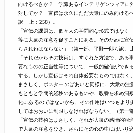
向けるべきか？ 学識あるインテ リゲンツィアに
対してか？ 宣伝は永久にただ大衆にのみ向ける
訳、 上：258）。
「宣伝の課題は、個々人の学問的な形式ではなく、
等に大衆の注意を促すことにある。そのために宣
らされねばならない」（第一部、平野一郎ら訳、 上
「それだからその技術は、すぐれた方法で、ある事
要なものの正当性等について、一般的確信ができ
する。しかし宣伝はそれ自体必要なもの ではなく
まさしく、ポスター のばあいと同様に、大衆の注
もともと学問的経験のあるものや、教養を求め洞
化にあ るのではないから、その作用はいつもより
してはおおいに制限しなければならない」（第一部、
「宣伝の技術はまさしく、それが大衆の感情的観
で大衆の注意をひき、さらにその心の中にはいり