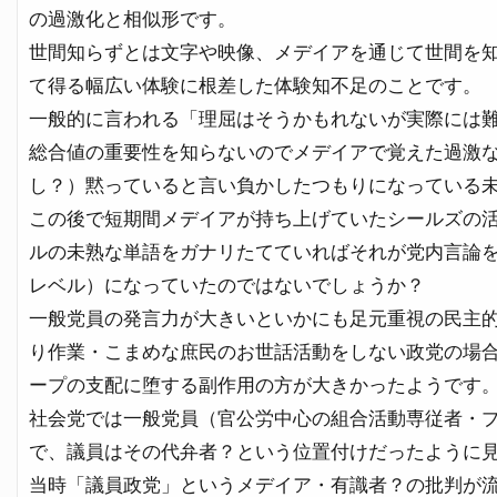
の過激化と相似形です。
世間知らずとは文字や映像、メデイアを通じて世間を
て得る幅広い体験に根差した体験知不足のことです。
一般的に言われる「理屈はそうかもれないが実際には
総合値の重要性を知らないのでメデイアで覚えた過激
し？）黙っていると言い負かしたつもりになっている
この後で短期間メデイアが持ち上げていたシールズの
ルの未熟な単語をガナリたてていればそれが党内言論
レベル）になっていたのではないでしょうか？
一般党員の発言力が大きいといかにも足元重視の民主
り作業・こまめな庶民のお世話活動をしない政党の場
ープの支配に堕する副作用の方が大きかったようです
社会党では一般党員（官公労中心の組合活動専従者・
で、議員はその代弁者？という位置付けだったように
当時「議員政党」というメデイア・有識者？の批判が