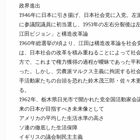
政界進出
1946年に日本に引き揚げ、日本社会党に入党。左
に参議院議員に初当選し、1951年の左右分裂後は
江田ビジョン」と構造改革論
1960年総選挙の頃より、江田は構造改革論を社
は、日本社会の改革を積み重ねることによって社
方で、これまで権力獲得の過程が曖昧であった平
った。しかし、労農派マルクス主義に拘泥する社
手活動家たちの台頭を恐れた鈴木茂三郎・佐々木
る。
1962年、栃木県日光市で開かれた党全国活動家
来の日本が目指すべき未来像として
アメリカの平均した生活水準の高さ
ソ連の徹底した生活保障
イギリスの議会制民主主義