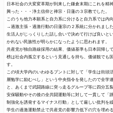
日本社会の大変変革期が到来した鎌倉末期にこれを精
興った・・・浄土信仰と禅宗・日蓮の３宗教でした。
このうち他力本願系と自力系に分けると自力系では内
→過激主張・過激行動の日蓮宗の２系統に分かれまし
生活人がじっくりした話し合いで決めて行けば良いと
かれない民族性が明らかになったように思われます。
共産党が独自路線採用の結果、価値基準も日本回帰し
榜は社会内孤立するという見通しを持ち、価値観でも
す。
この頃大学内のいわゆるブントに対して「学生は街頭
層勉学に励むべし」という中央指令を発したので全学
と、あくまで武闘路線に突っ走るグループ等に四分五
安保騒動やその後の全共闘運動等に対して一貫して「
制強化を誘発するマイナス行動」として厳しい批判を
学生の過激運動禁止で共産党の影響力低下の穴を埋め