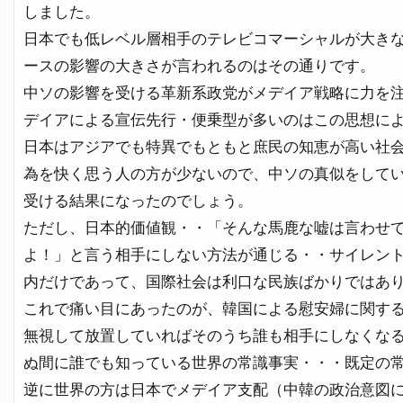
しました。
日本でも低レベル層相手のテレビコマーシャルが大き
ースの影響の大きさが言われるのはその通りです。
中ソの影響を受ける革新系政党がメデイア戦略に力を
デイアによる宣伝先行・便乗型が多いのはこの思想に
日本はアジアでも特異でもともと庶民の知恵が高い社
為を快く思う人の方が少ないので、中ソの真似をして
受ける結果になったのでしょう。
ただし、日本的価値観・・「そんな馬鹿な嘘は言わせ
よ！」と言う相手にしない方法が通じる・・サイレン
内だけであって、国際社会は利口な民族ばかりではあ
これで痛い目にあったのが、韓国による慰安婦に関す
無視して放置していればそのうち誰も相手にしなくな
ぬ間に誰でも知っている世界の常識事実・・・既定の
逆に世界の方は日本でメデイア支配（中韓の政治意図