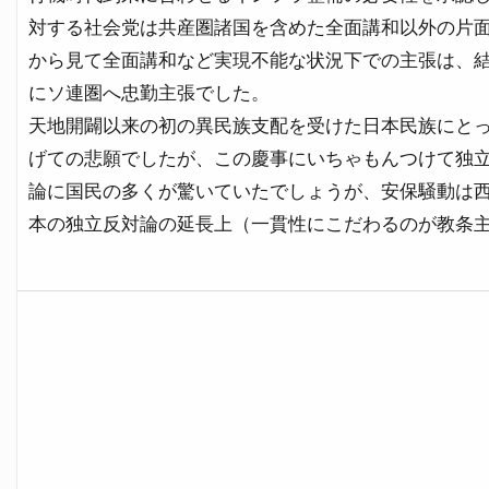
対する社会党は共産圏諸国を含めた全面講和以外の片
から見て全面講和など実現不能な状況下での主張は、
にソ連圏へ忠勤主張でした。
天地開闢以来の初の異民族支配を受けた日本民族にと
げての悲願でしたが、この慶事にいちゃもんつけて独
論に国民の多くが驚いていたでしょうが、安保騒動は
本の独立反対論の延長上
（一貫性にこだわるのが教条