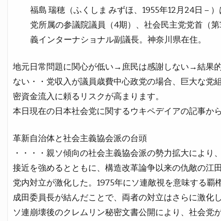
福島 瑞穂（ふくしま みずほ、1955年12月24日 
党所属の参議院議員（4期）、社会民主党党首（第
義インターナショナル副議長。神奈川県在住。
地元日常問題に関心が低い→庶民は感謝しない→結果
ない・・党収入が議員歳費中心政党の場合、巨大な党
密資金流入に頼るリスクが高まります。
本日現在の日本社会党に関するウキペデイアの記事か
革新自治体と社会主義協会派の台頭
・・・・親ソ傾向の社会主義協会派の勢力拡大により
接近を強めるとともに、構造改革論争以来の仇敵の江
党内対立が激化した。1975年にソ連敵視を意味する
成田委員長が結んだことで、両者の対立はさらに激化
ソ連崩壊後のクレムリン秘密文書公開により、社会党