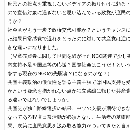
庶民との接点を重視しないメデイアの振り付けに頼る
ので宣伝対象に過ぎないと思い込んでいる政党が庶民
うか？
社会党がもう一歩で政権交代可能か？というチャンス
た結果日常感覚で遅れをとったのに対して共産党は逆
きな違いになりました。
（児童売買春に関して世間を騒がせたNGO関連で少し
内支持不足を国連等の応援？国際社会はこうだ！とい
をする現在のNGOの先駆者？になるのかな？）
共産主義政治の優位性を語る主義主張では国民支持を
かという疑念を抱かれない点が独立路線に転じた共産
る違いではないでしょうか。
共産党が独自路線選択の結果、中ソの支援が期待でき
なってある程度日常活動が必須となり、生活者の基礎
果、次第に庶民意思を汲み取る能力がついてきたと言