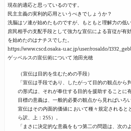
現在的適応と思っているのです。
民主主義の実利的応用というべきでしょうか？
洗脳はソ連が始めたものですが、もともと理解力の低
庶民相手の支配手段として強力な宣伝による盲従が有
を始めたのはナチスでした。
https://www.cscd.osaka-u.ac.jp/user/rosaldo/1332_g
ゲッベルスの宣伝術について 池田光穂
（宣伝は目的を生むための手段）
「宣伝は手段であり、したがって目的の観点から判
の形式は、それが奉仕する目的を援助することに有
目標の意義は、一般的必要の観点から見ればいろ
宣伝はその内面的価値に おいて種々規定されると
ら訳、上：255）。
「まさに決定的な意義をもつ第二の問題は、次のよ