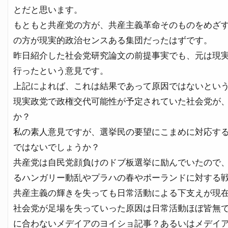
とだと思います。
もともと共産党の方が、共産主義革命そのものをめざ
の方が現実的政治センスある集団だったはずです。
昨日紹介した社会党研究論文の前提事実でも、元は現
行ったという意見です。
上記によれば、これは結果であって原因ではないとい
現実政党で政権交代可能性が予定されていた社会党が
か？
私の素人意見ですが、選挙民の要望にこまめに対応す
ではないでしょうか？
共産党は自民党顔負けのドブ板選挙に励んでいたので
るハンガリー動乱やプラハの春やポーランドに対する
共産主義の輝きを失っても日常活動による下支えが現
社会党が足場を失っていった原因は日常活動ほぼ皆無
に合わないメデイアのヨイショ記事？あるいはメデイ