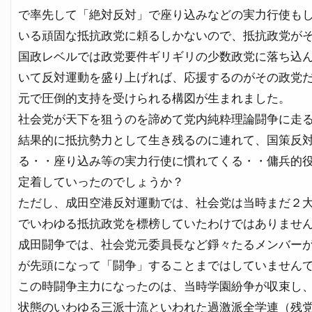
で率先して「絶対反対」で座り込みなどの実力行使も
いる頑固な抵抗政党に頼るしかないので、抵抗政党が
国政レベルでは政党要件ギリギリの少数政党に落ち込
いて反対運動を盛り上げれば、応援するのがその政党
元で圧倒的支持を受けられる構図が生まれました。
社会党が天下を狙うのを諦めて党内純粋理論闘争に走
結果的に抵抗勢力として生き残るのに連れて、国策反
る・・座り込み等の実力行使に慣れてくる・・傭兵的
定着していったのでしょうか？
ただし、成田空港反対運動では、社会党は当時まだ２
でいわゆる抵抗政党を標榜していたわけではありませ
成田闘争では、社会党元委員長など錚々たるメンバー
が先頭になって「闘争」することまではしていません
この時闘争主力になったのは、当時学園紛争が収束し
状態のいわゆる三派十流といわれた過激派全学連（残