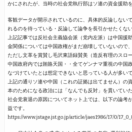
かにされたが、当時の社会党執行部はソ連の資金援助
客観データが開示されているのに、具体的反論しない
れるのを待っている・反論して論争を長引かせたくな
上記記事では反社会主義協会派（党内左派）は中国援
金関係については中国政権がまだ崩壊していないので
ただし文革を賞賛し毛沢東語録賛美（造反有理のスロ
中国政府内では賄賂天国・・全てゲンナマ重視の中国
なづけていたとは想定できないと思っている人が多い
上記の通りソ連や中国（これの証拠は出てません）の
本のためになる政治には「なんでも反対」を貫いてい
社会党衰退の原因についてネット上では、以下の論考
益です。
https://www.jstage.jst.go.jp/article/jaes1986/17/0/17_0