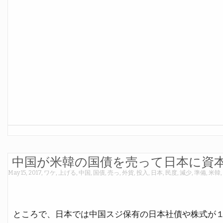
中国が米韓の国債を売って日本に資
May 15, 2017
,
ワケ
,
上げる
,
中国
,
国債
,
売っ
,
外貨
,
投入
,
日本
,
民度
,
減少
,
準備
,
米韓
,
ところで、日本では中国スジ保有の日本社債や株式が