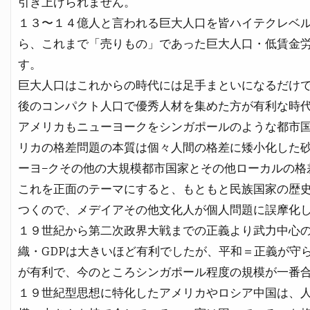
引き上げられません。
１３〜１４億人と言われる巨大人口を皆ハイテクレベ
ら、これまで「売りもの」であった巨大人口・低賃金
す。
巨大人口はこれからの時代には足手まといになるだけ
後のコンパクト人口で優秀人材を集めた方が有利な時
アメリカもニューヨークをシンガポールのような都市
リカの格差問題の本質は個々人間の格差に矮小化した
ーヨ−クその他の大規模都市国家とその他ローカルの格
これを正面のテーマにすると、もともと民族国家の歴
つくので、メデイアその他文化人が個人問題に誤摩化
１９世紀から第二次政界大戦までの正義より武力中心
織・GDPは大きいほど有利でしたが、平和＝正義が守
が有利で、今のところシンガポール程度の規模が一番
１９世紀型思想に特化したアメリカやロシア中国は、