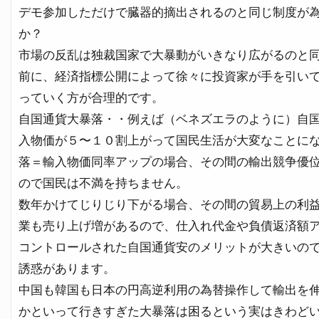
デモ参加しただけで臓器的摘出されるのと同じ制度が
か？
市場の反乱は独裁国家で大暴動がいきなり広がるのと
前に、経済指標公開によって徐々に投資家が手を引い
っていく方が合理的です。
自国通貨大暴落・・例えば（ベネズエラのように）自
入物価が５〜１０割上がって国民生活が大変なことに
落＝輸入物価同率アップの場合、その間の輸出競争優
ので国民は不満を持ちません。
数年かけてじりじり下がる場合、その間の貿易上の利
業も売り上げ増があるので、仕入れ代金や負債返済額
コントロールされた自国通貨安のメリットが大きいの
誘惑があります。
中国も韓国も日本の円高逆利用の為替操作して輸出を
かといって行きすぎた大暴落は困るという実はきわど