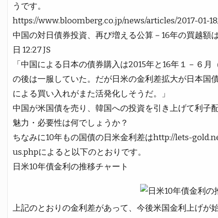
うです。
https://www.bloomberg.co.jp/news/articles/2017-01
中国の対日債券投資、再び増える公算－16年の買越
日 12:27 JS
「中国による日本の債券購入は2015年と16年１－６
の後は一服していた。だが日米の金利差拡大が日本国
による買い入れがまた活発化しそうだ。」
中国が米国債を売り、韓国への投資を引き上げて利子
魅力・必要性は何でしょうか？
ちなみに10年もの国債の日米金利差はhttp://lets-gold.net/char
us.phpによると以下のとおりです。
日米10年債金利の推移チャート
上記のとおりの金利差があって、今後米国金利上げが