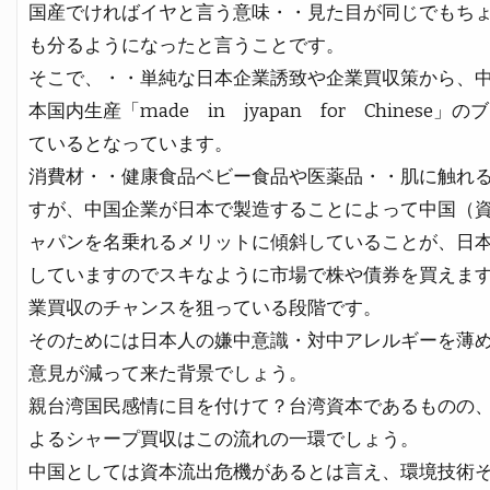
国産でければイヤと言う意味・・見た目が同じでもち
も分るようになったと言うことです。
そこで、・・単純な日本企業誘致や企業買収策から、中
本国内生産「made in jyapan for Chine
ているとなっています。
消費材・・健康食品ベビー食品や医薬品・・肌に触れ
すが、中国企業が日本で製造することによって中国（
ャパンを名乗れるメリットに傾斜していることが、日
していますのでスキなように市場で株や債券を買えま
業買収のチャンスを狙っている段階です。
そのためには日本人の嫌中意識・対中アレルギーを薄
意見が減って来た背景でしょう。
親台湾国民感情に目を付けて？台湾資本であるものの
よるシャープ買収はこの流れの一環でしょう。
中国としては資本流出危機があるとは言え、環境技術