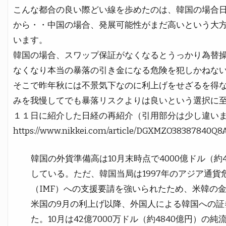
こんな都合の良い際どい線を歩めたのは、韓国の場合
から・・中国の場合、発展可能性がまだ高いという大
います。
韓国の場合、スワップ保証がなくなるとうっかり為替
なくなり本当の暴落の引き金になる危険を犯しかねな
そこで昨年秋には不景気下なのに利上げをせざるを得
みを我慢してでも暴落リスクよりは良いという選択に
１１日に紹介した日経の再紹介（引用部分は少し違い
https://www.nikkei.com/article/DGXMZO38387840Q8
韓国の外貨準備高は10月末時点で4000億ドル（
している。ただ、韓国当局は1997年のアジア通
（IMF）への支援要請を強いられたため、米韓の
米国の9月の利上げ以降、外国人による韓国への証
た。10月は42億7000万ドル（約4840億円）