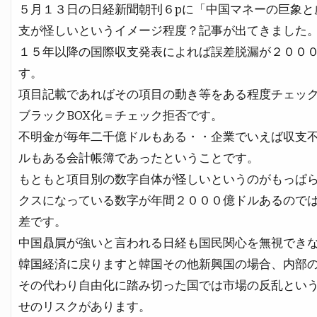
５月１３日の日経新聞朝刊６pに「中国マネーの巨象と
支が怪しいというイメージ程度？記事が出てきました
１５年以降の国際収支発表によれば誤差脱漏が２００
す。
項目記載であればその項目の動き等をある程度チェッ
ブラックBOX化＝チェック拒否です。
不明金が毎年二千億ドルもある・・企業でいえば収支
ルもある会計帳簿であったということです。
もともと項目別の数字自体が怪しいというのがもっぱ
クスになっている数字が年間２０００億ドルあるので
差です。
中国贔屓が強いと言われる日経も国民関心を無視でき
韓国経済に戻りますと韓国その他新興国の場合、内部
その代わり自由化に踏み切った国では市場の反乱とい
せのリスクがあります。