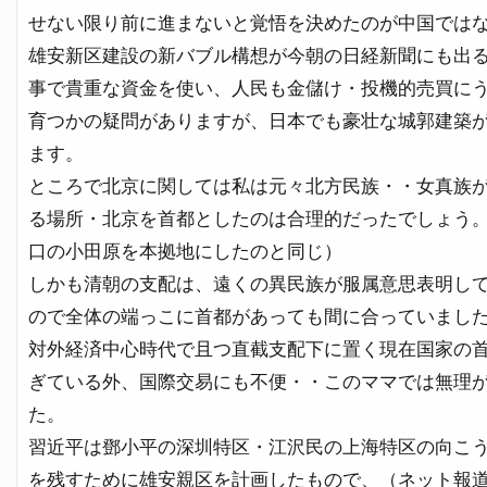
せない限り前に進まないと覚悟を決めたのが中国では
雄安新区建設の新バブル構想が今朝の日経新聞にも出
事で貴重な資金を使い、人民も金儲け・投機的売買に
育つかの疑問がありますが、日本でも豪壮な城郭建築
ます。
ところで北京に関しては私は元々北方民族・・女真族
る場所・北京を首都としたのは合理的だったでしょう
口の小田原を本拠地にしたのと同じ）
しかも清朝の支配は、遠くの異民族が服属意思表明し
ので全体の端っこに首都があっても間に合っていまし
対外経済中心時代で且つ直截支配下に置く現在国家の
ぎている外、国際交易にも不便・・このママでは無理
た。
習近平は鄧小平の深圳特区・江沢民の上海特区の向こ
を残すために雄安親区を計画したもので、（ネット報