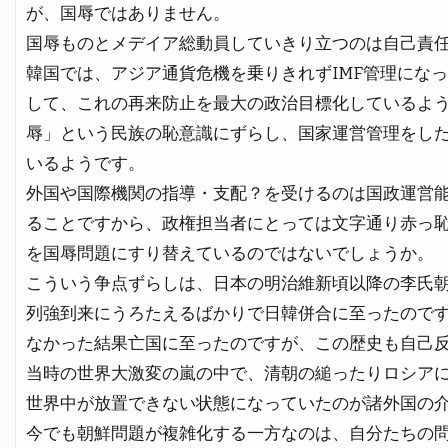
が、国辱ではありません。
国辱ものとメデイア総動員していきり立つのは自己責
韓国では、アジア通貨危機を乗りきれずIMF管理にな
して、これの再来防止を最大の政治目標化しているよ
辱」という民族の恥意識にずらし、国家運営管理をした
いるようです。
外国や国際機関の指導・支配？を受けるのは国政運営能
ることですから、政権担当者にとっては文字通り赤っ
を国辱問題にすり替えているのではないでしょうか。
こういう争点ずらしは、日本の明治維新頃以降の李氏
列強到来にうろたえるばかりで日韓併合に至ったので
なかった結果亡国に至ったのですが、この歴史も自己
当時の世界大激変の嵐の中で、清朝の縋ったりロシア
世界中が放置できない状態になっていたのが諸外国の
今でも朝鮮問題が複雑化する一方なのは、自分たちの