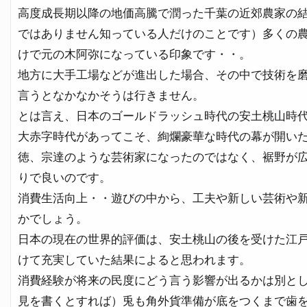
高度成長期以降の地価高騰で潤った千葉の近郊農家の
ではありません知っている人だけのことです）多くの
けで元の木阿弥になっている印象です・・。
地方に大手工場などが進出した場合、その中で技術を
言うとなかなかそうは行きません。
とは言え、日本のゴールドラッシュ時代の安土桃山時
大赤字時代があってこそ、絢爛豪華な時代の幕が開い
徳、宗達のような芸術家になったのではなく、裾野が
りで良いのです。
消費生活向上・・遊びの中から、工夫や新しい芸術や
かでしょう。
日本の現在の世界的評価は、安土桃山の後を受けた江
けて充実していた結果によると思われます。
消費経験が将来の民度にどう言う影響が出るかは別と
見を書くとすれば）兎も角外貨準備が底をつくまで歯