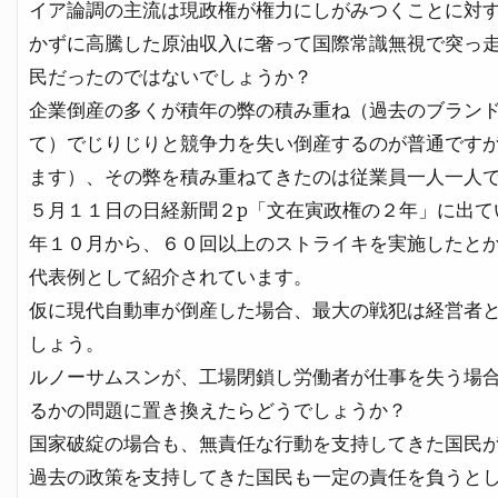
イア論調の主流は現政権が権力にしがみつくことに対
かずに高騰した原油収入に奢って国際常識無視で突っ
民だったのではないでしょうか？
企業倒産の多くが積年の弊の積み重ね（過去のブラン
て）でじりじりと競争力を失い倒産するのが普通です
ます）、その弊を積み重ねてきたのは従業員一人一人
５月１１日の日経新聞２p「文在寅政権の２年」に出て
年１０月から、６０回以上のストライキを実施したと
代表例として紹介されています。
仮に現代自動車が倒産した場合、最大の戦犯は経営者
しょう。
ルノーサムスンが、工場閉鎖し労働者が仕事を失う場
るかの問題に置き換えたらどうでしょうか？
国家破綻の場合も、無責任な行動を支持してきた国民
過去の政策を支持してきた国民も一定の責任を負うと