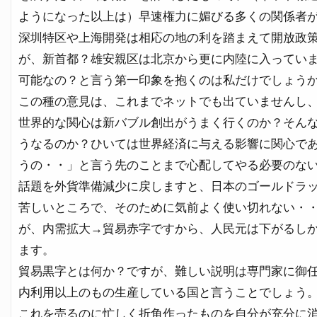
ようになった以上は）早速権力に媚びる多くの関係者
深圳特区や上海開発は相応の地の利を踏まえて開放政
が、新首都？雄安親区は北京から更に内陸に入ってい
可能なの？と言う第一印象を抱くのは私だけでしょう
この種の意見は、これまでネットでも出ていませんし
世界的な関心は新バブル創出がうまく行くのか？そん
うなるのか？ひいては世界経済に与える影響に関心で
うの・・」と言う先のことまで心配してやる必要のな
話題を外貨準備減少に戻しますと、日本のゴールドラ
苦しいところで、そのために気前よく使い切れない・
が、内需拡大→貿易赤字ですから、人民元は下がるし
ます。
貿易黒字とは何か？ですが、難しい説明は専門家に御
内利用以上のもの生産している国と言うことでしょう
これを売るのに忙しく折角作ったものを自分が充分に