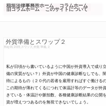
稲垣法律事務所ホーム
コラムホーム
旧コラムホーム
このサイトについて
外貨準備とスワップ２
May 16, 2019
,
スワップ
,
外貨
,
準備
,
２
私が日頃から書いているように中国が外資導入で成り
備の実質がない？）外資が中国の健康診断なしでも、
待によるもの（２０代の若者を雇用すればすぐ働ける
この期待が薄れてくるにつれて体温計等のデータが外
きている・体温計や脈拍数、各種健康診断結果の公開
資が増えつつあるのを無視できないでしょう。