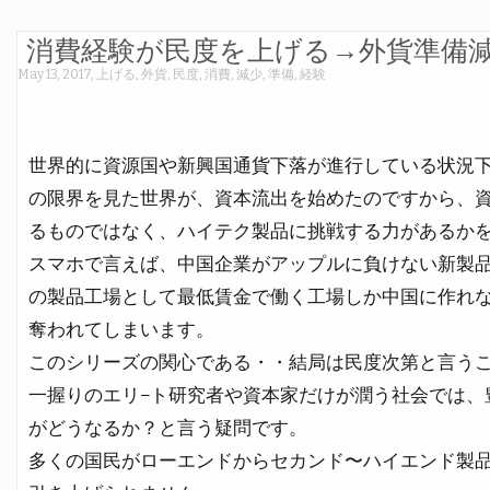
消費経験が民度を上げる→外貨準備
May 13, 2017
,
上げる
,
外貨
,
民度
,
消費
,
減少
,
準備
,
経験
世界的に資源国や新興国通貨下落が進行している状況
の限界を見た世界が、資本流出を始めたのですから、
るものではなく、ハイテク製品に挑戦する力があるか
スマホで言えば、中国企業がアップルに負けない新製
の製品工場として最低賃金で働く工場しか中国に作れ
奪われてしまいます。
このシリーズの関心である・・結局は民度次第と言う
一握りのエリ−ト研究者や資本家だけが潤う社会では、
がどうなるか？と言う疑問です。
多くの国民がローエンドからセカンド〜ハイエンド製