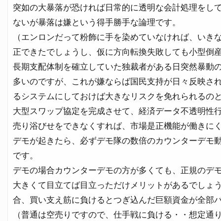
突如の大暴落が恐ければ日常的に透明な会計処理をし
ないが暴落は嫌という得手勝手な論理です。
（エンロンだって粉飾に手を染めていなければ、いき
正できたでしょうし、仮に方向転換失敗しても小型倒
長期支配体制を確立していた独裁者がある日突然暴動
多いのですが、これが嫌ならば国民支持が日々反映さ
るシステムにしておけば大きなリスクを免れられるの
大型スワップ協定を完成させて、経済データ不透明性
売り浴びせをできなくすれば、市場是正機能が働きに
デモが起きたら、必ずデモ隊の数倍のカウンターデモ
です。
デモの場合カウンターデモの方が多くても、正規のデ
大きくて目立てば目立っただけメリットがあるでしょ
合、買い支え筋に負けるとつぎ込んだ巨額資金が全部
（普通は空売りですので、仕手戦に負ける・・想定通