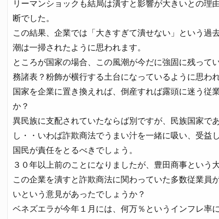
リーマンショックも結局は潰すと影響が大きいとの理
断でした。
この結果、企業では「大きすぎて潰せない」という過
潮は一掃されたように思われます。
ところが国家の場合、この風潮が今だに強固に残って
務諸表？粉飾が横行する土台になっているように思わ
国家を企業に置き換えれば、倒産すれば露頭に迷う従
か？
異民族に支配されていたならば別ですが、民族国家で
し・・いわば詐欺商法でうまい汁を一緒に吸い、受益
国民が責任をとるべきでしょう。
３０年以上前のことになりましたが、豊田商事という
この企業を潰すと詐欺商法に関わっていた多数従業員
いという意見があったでしょうか？
ベネズエラが今年１月には、何万％というインフレ率