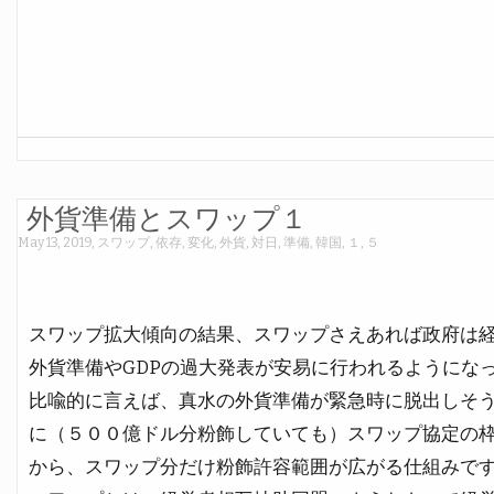
外貨準備とスワップ１
May 13, 2019
,
スワップ
,
依存
,
変化
,
外貨
,
対日
,
準備
,
韓国
,
１
,
５
スワップ拡大傾向の結果、スワップさえあれば政府は
外貨準備やGDPの過大発表が安易に行われるようにな
比喩的に言えば、真水の外貨準備が緊急時に脱出しそ
に（５００億ドル分粉飾していても）スワップ協定の
から、スワップ分だけ粉飾許容範囲が広がる仕組みで