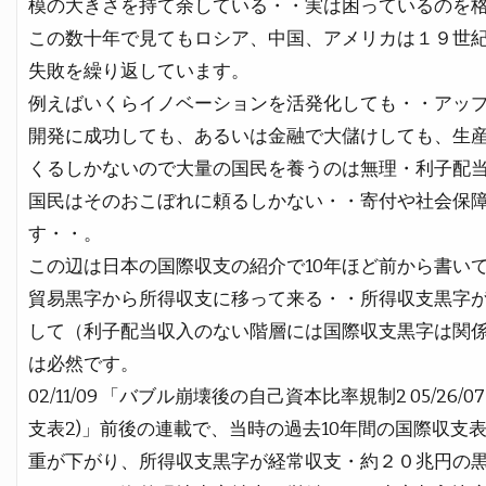
模の大きさを持て余している・・実は困っているのを
この数十年で見てもロシア、中国、アメリカは１９世
失敗を繰り返しています。
例えばいくらイノベーションを活発化しても・・アッ
開発に成功しても、あるいは金融で大儲けしても、生
くるしかないので大量の国民を養うのは無理・利子配
国民はそのおこぼれに頼るしかない・・寄付や社会保
す・・。
この辺は日本の国際収支の紹介で10年ほど前から書い
貿易黒字から所得収支に移って来る・・所得収支黒字
して（利子配当収入のない階層には国際収支黒字は関
は必然です。
02/11/09 「バブル崩壊後の自己資本比率規制2 05/26
支表2)」前後の連載で、当時の過去10年間の国際収支
重が下がり、所得収支黒字が経常収支・約２０兆円の