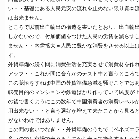
い・・基礎にある人民元安の流れを止めない限り資本
は出来ません。
ところで以前出血輸出の構造を書いたとおり、出血輸
しかないので、付加価値をつけた人民の労賃を減らす
ません・・内需拡大＝人民に豊かな消費をさせる以上
す。
外貨準備の続く間に消費生活を充実させて消費材を作
アップ・・これが間に合うかのテスト中と言うところ
この覚悟をすれば中国の外貨準備急減を騒ぐことでは
転売目的のマンションや鉄道ばかり作っていて民度が
の後で書くようにこの数年で中国消費者の消費レベル
用出来ない・・と言う選好が増えて来たことから見る
がないわけではありません。
この間の食いつなぎ・・外貨準備のうちで（ベネズエ
多いので）市場で売れるものから売って換金するしか