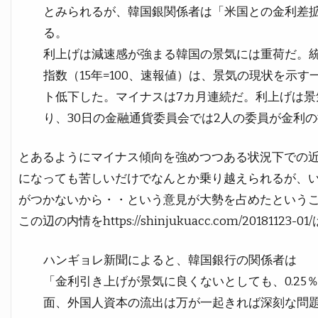
とみられるが、韓国銀関係者は「米国との金利差
る。
利上げは減速感が強まる韓国の景気には重荷だ。統
指数（15年=100、速報値）は、景気の現状を示す一
ト低下した。マイナスは7カ月連続だ。利上げは景
り、30日の金融通貨委員会では2人の委員が金利
とあるようにマイナス傾向を強めつつある状況下での
になっても苦しいだけでなんとか乗り越えられるが、
がつかないから・・という意見が大勢を占めたという
この辺の内情をhttps://shinjukuacc.com/20181
ハンギョレ新聞によると、韓国銀行の関係者は
「金利引き上げが景気に良くないとしても、0.25
面、外国人資本の流出は万が一起きれば深刻な問