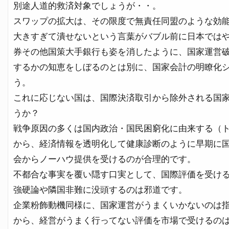
別途人道的救済対象でしょうが・・。
スワップの拡大は、その限度で無責任同盟のような効
大きすぎて潰せないという言葉がバブル前に日本では
券その他国策大手銀行も姿を消したように、国家運営
するかの知恵をしぼるのとは別に、国家会計の明瞭化
う。
これに応じない国は、国際決済取引から除外される国
うか？
戦争原因の多くは国内政治・国民困窮化に由来する（
から、経済情報を透明化して健康診断のように早期に
会からノーハウ提供を受けるのが合理的です。
不都合な事実を覆い隠す口実として、国際評価を受け
強硬論や隣国非難に没頭するのは邪道です。
企業粉飾動機同様に、国家運営がうまくいかないのは
から、経営がうまく行ってない評価を市場で受けるの