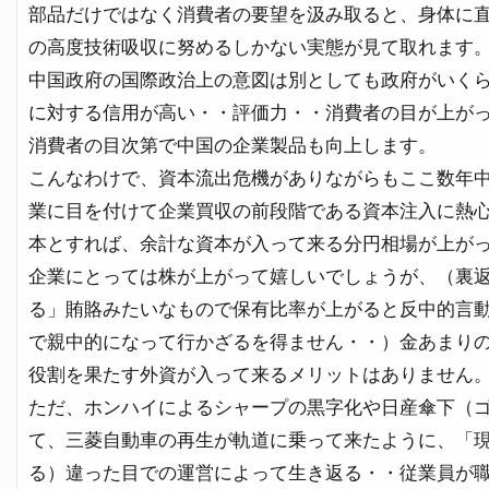
部品だけではなく消費者の要望を汲み取ると、身体に
の高度技術吸収に努めるしかない実態が見て取れます
中国政府の国際政治上の意図は別としても政府がいく
に対する信用が高い・・評価力・・消費者の目が上が
消費者の目次第で中国の企業製品も向上します。
こんなわけで、資本流出危機がありながらもここ数年
業に目を付けて企業買収の前段階である資本注入に熱
本とすれば、余計な資本が入って来る分円相場が上が
企業にとっては株が上がって嬉しいでしょうが、（裏
る」賄賂みたいなもので保有比率が上がると反中的言
で親中的になって行かざるを得ません・・）金あまり
役割を果たす外資が入って来るメリットはありません
ただ、ホンハイによるシャープの黒字化や日産傘下（
て、三菱自動車の再生が軌道に乗って来たように、「
る）違った目での運営によって生き返る・・従業員が