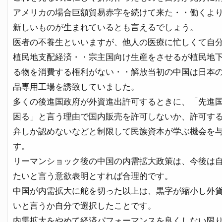
アメリカの場合巨額貿易赤字を続けて来た・・働くよ
新しいものが生まれているとも言えるでしょう。
医者の不養生といいますが、他人の医療に忙しくて自
植民地支配経済・・宗主国向け生産をさせるが植民地
る物を消費する権利がない・・解放当初の中国は日本
品専用工場を誘致していました。
多くの後進国政府が外資進出許可するときに、「先進
困る」と言う理由で国内販売を許可しないか、許可す
弁しか認めないなどと制限して民族資本が学ぶ機会を
す。
リーマンショック後の中国の内需拡大政策は、今後は
たいと言う意欲表明とすれば合理的です。
中国が内需拡大に舵を切った以上は、黒字が縮小し外
いと言うか自分で選択したことです。
内需拡大をやめて経済パフォーマンスを良くしない限