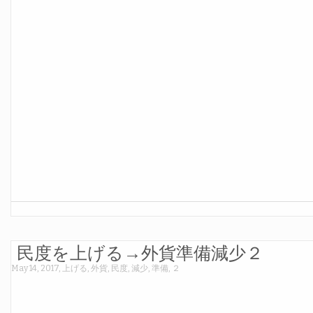
民度を上げる→外貨準備減少２
May 14, 2017
,
上げる
,
外貨
,
民度
,
減少
,
準備
,
２