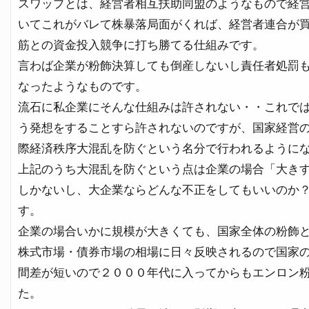
スワップとは、経営者相互扶助同盟のようなもので経
いてこれがバレて株暴落局面がくれば、経営者連合が
筋との資金投入競争に打ち勝てる仕組みです。
言わば企業が粉飾決算しても倒産しないし責任者処罰
なったようなものです。
流石に私企業にそんな仕組みは許されない・・これで
う発想をすることすら許されないのですが、国家経営
際経済秩序大混乱を防ぐという名分で行われるように
上記のうち大混乱を防ぐという点は企業の場合「大き
しかないし、大企業ならどんな不正をしてもいいのか
す。
企業の場合いかに規模が大きくても、国家全体の粉飾
株式市場・債券市場の相場に日々反映されるので国家
間差が短いので２０００年代に入ってからもエンロン
た。