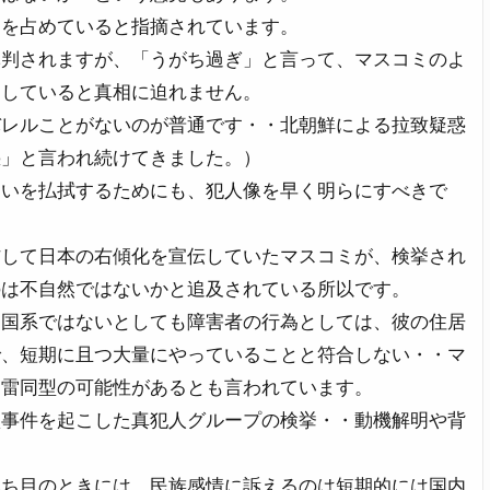
くを占めていると指摘されています。
批判されますが、「うがち過ぎ」と言って、マスコミのよ
道していると真相に迫れません。
バレルことがないのが普通です・・北朝鮮による拉致疑惑
惑」と言われ続けてきました。）
疑いを払拭するためにも、犯人像を早く明らにすべきで
信して日本の右傾化を宣伝していたマスコミが、検挙され
のは不自然ではないかと追及されている所以です。
中国系ではないとしても障害者の行為としては、彼の住居
で、短期に且つ大量にやっていることと符合しない・・マ
和雷同型の可能性があるとも言われています。
損事件を起こした真犯人グループの検挙・・動機解明や背
落ち目のときには、民族感情に訴えるのは短期的には国内