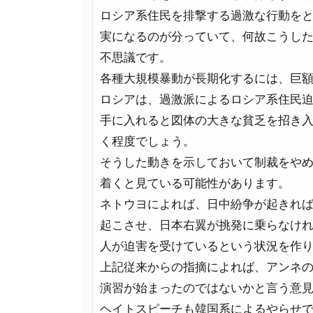
ロシア系住民を排撃する過激な行動を
実になるのが分っていて、何故こうし
不思議です。
各種大規模暴動が長期化するには、巨
ロシアは、過激派によるロシア系住民
手に入れると図体の大きな貧乏を招き
く程度でしょう。
そうした動きを示しておいて制裁をや
着くと見ている可能性があります。
ネトウヨによれば、日中紛争が起きれ
起こさせ、日本右翼が挑発に乗らなけ
人が迫害を受けているという状況を作
上記従来からの指摘によれば、アンネ
演習が始まったのではないかと言う意
ヘイトスピーチも韓国系によるやらせ