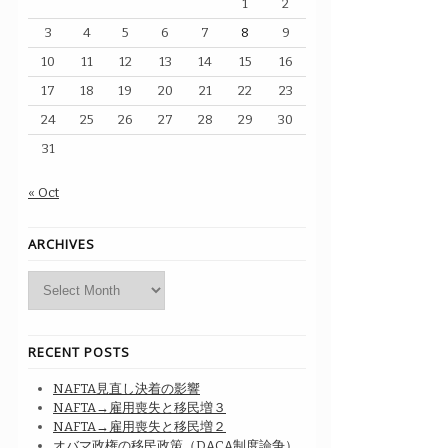
1
2
3
4
5
6
7
8
9
10
11
12
13
14
15
16
17
18
19
20
21
22
23
24
25
26
27
28
29
30
31
« Oct
ARCHIVES
Archives
RECENT POSTS
NAFTA見直し決着の影響
NAFTA→雇用喪失と移民増３
NAFTA→雇用喪失と移民増２
オバマ政権の移民政策（DACA制度論争）