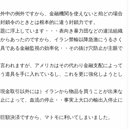
例外中の例外ですから、金融機関を使えないと殆どの場合
陸封鎖令のときとは根本的に違う封鎖力です。
問題に浮上しています・・・表向き暴力団などの違法組織
昔からあったのですから、イラン禁輸以降急激にうるさく
道具である金融監視の効率化・・その抜け穴防止が主眼で
と言われますが、アメリカはその代わり金融支配によって
いう道具を手に入れているし、これを更に強化しようとし
の現金取引以外には）イランから物品を買うことが出来な
禁止によって、血流の停止・・事実上大口の輸出入停止に
・巨額決済ですから、マトモに利いてしまいました。