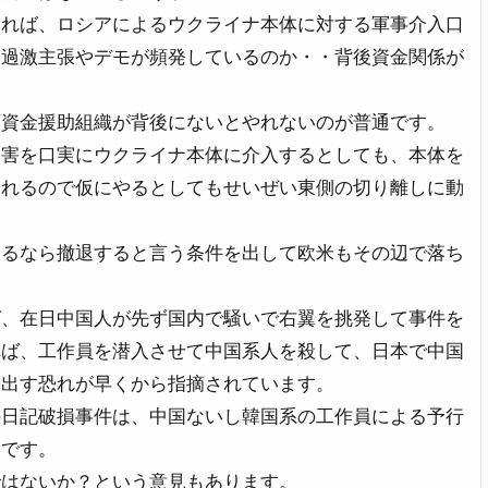
とれば、ロシアによるウクライナ本体に対する軍事介入口
た過激主張やデモが頻発しているのか・・背後資金関係が
額資金援助組織が背後にないとやれないのが普通です。
迫害を口実にウクライナ本体に介入するとしても、本体を
入れるので仮にやるとしてもせいぜい東側の切り離しに動
めるなら撤退すると言う条件を出して欧米もその辺で落ち
ば、在日中国人が先ず国内で騒いで右翼を挑発して事件を
れば、工作員を潜入させて中国系人を殺して、日本で中国
り出す恐れが早くから指摘されています。
の日記破損事件は、中国ないし韓国系の工作員による予行
見です。
ではないか？という意見もあります。