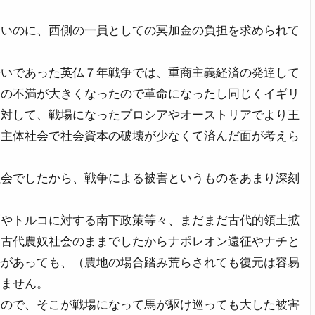
ないのに、西側の一員としての冥加金の負担を求められて
争いであった英仏７年戦争では、重商主義経済の発達して
界の不満が大きくなったので革命になったし同じくイギリ
に対して、戦場になったプロシアやオーストリアでより王
業主体社会で社会資本の破壊が少なくて済んだ面が考えら
社会でしたから、戦争による被害というものをあまり深刻
割やトルコに対する南下政策等々、まだまだ古代的領土拡
は古代農奴社会のままでしたからナポレオン遠征やナチと
争があっても、（農地の場合踏み荒らされても復元は容易
りません。
んので、そこが戦場になって馬が駆け巡っても大した被害