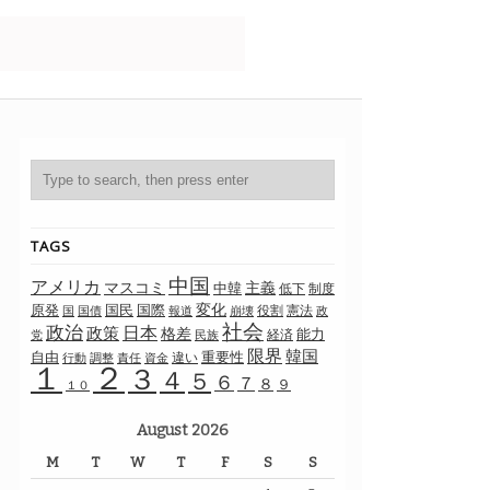
TAGS
中国
アメリカ
マスコミ
主義
中韓
制度
低下
変化
原発
国民
国際
国
役割
憲法
国債
報道
崩壊
政
社会
政治
日本
政策
格差
能力
経済
党
民族
限界
韓国
自由
重要性
違い
行動
調整
責任
資金
１
２
３
４
５
６
７
８
９
１０
August 2026
M
T
W
T
F
S
S