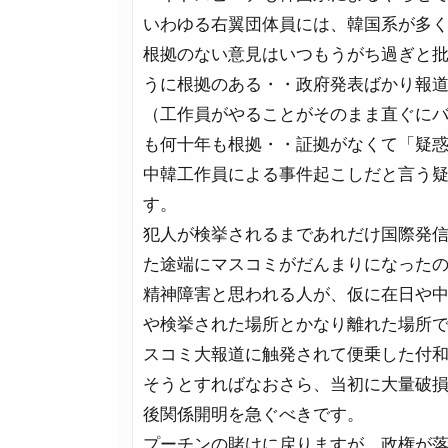
いわゆる右翼団体員には、韓国系が多
根拠のない意見はいつもうがち過ぎと
うに根拠のある・・政府発表ばかり報
（工作員がやることがそのまま直ぐに
も何十年も根拠・・証拠がなくて「疑
中韓工作員による事件起こしだと言う
す。
犯人が検挙されるまであれだけ国際発
た途端にマスコミがだんまりになった
精神障害と思われる人が、仮に在日や
や検挙された場所とかなり離れた場所
スコミ大報道に触発されて便乗した付
そうとすればなおさら、当初に大量破
後関係開明を急ぐべきです。
プーチンの賭けに戻りますが、政権が