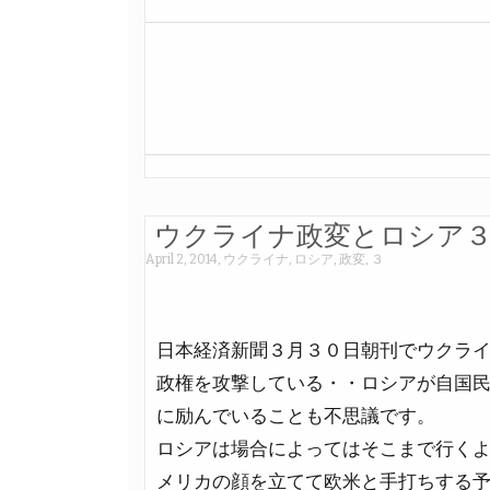
ウクライナ政変とロシア
April 2, 2014
,
ウクライナ
,
ロシア
,
政変
,
３
日本経済新聞３月３０日朝刊でウクラ
政権を攻撃している・・ロシアが自国
に励んでいることも不思議です。
ロシアは場合によってはそこまで行く
メリカの顔を立てて欧米と手打ちする