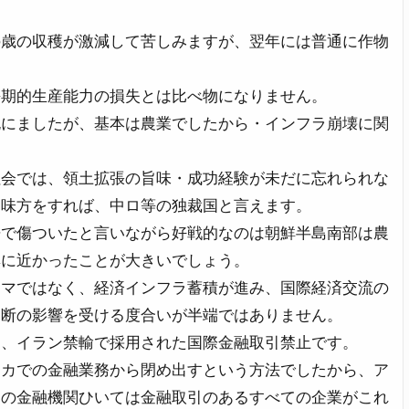
の歳の収穫が激減して苦しみますが、翌年には普通に作物
長期的生産能力の損失とは比べ物になりません。
死にましたが、基本は農業でしたから・インフラ崩壊に関
社会では、領土拡張の旨味・成功経験が未だに忘れられな
な味方をすれば、中ロ等の独裁国と言えます。
争で傷ついたと言いながら好戦的なのは朝鮮半島南部は農
無に近かったことが大きいでしょう。
ママではなく、経済インフラ蓄積が進み、国際経済交流の
遮断の影響を受ける度合いが半端ではありません。
は、イラン禁輸で採用された国際金融取引禁止です。
リカでの金融業務から閉め出すという方法でしたから、ア
中の金融機関ひいては金融取引のあるすべての企業がこれ