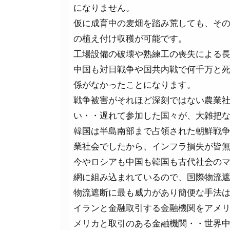
になりません。
仮に成育中の麦畑を踏み荒しても、そ
の植え付け収穫が可能です。
工場設備の破壊や熟練工の喪失による
中国も対日戦争や国共内戦で何千万と
係がなかったことになります。
戦争被害がそれほど深刻ではない農業
い・・遅れて参加した国々が、大雑把
韓国は半島南部まで占領された朝鮮戦
業社会でしたから、インフラ損失が皆
今やロシアも中国も韓国も古代社会の
網に組み込まれているので、国際物流
物流遮断に最も威力があり簡便な手法
イランと金融取引する金融機関をアメ
メリカと取引のある金融機関・・世界