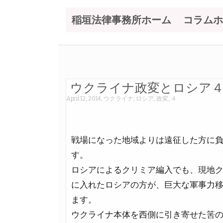
稲垣法律事務所ホーム
コラムホ
ウクライナ政変とロシア
April 12, 2014
,
ウクライナ
,
ロシア
,
政変
,
４
戦場になった地域よりは遠征した方に
す。
ロシアによるクリミア編入でも、現地
に入れたロシアの方が、巨大な軍事力
ます。
ウクライナ本体を西側に引き寄せた筈