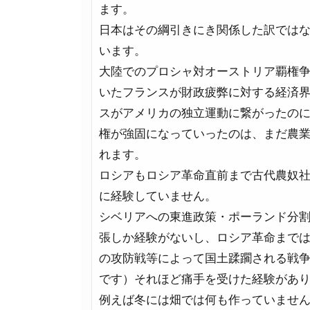
ます。
日本はその綱引きにき関係した訳では
います。
大陸でのプロシャ対オーストリア覇権
いたフランスが財政疲弊に対する経済
スがアメリカの独立運動に繋がったの
権が強固になっていったのは、まだ農
れます。
ロシアもロシア革命直前まで古代農奴
に経験していません。
シベリアへの東進政策・ポーランド分
張しか経験がないし、ロシア革命まで
の攻防戦等によって国土蹂躙される戦
です）それほど痛手を受けた経験があ
例えば冬には畑では何も作っていませ