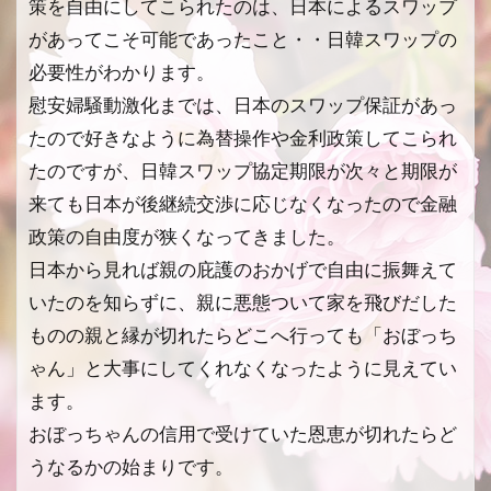
策を自由にしてこられたのは、日本によるスワップ
があってこそ可能であったこと・・日韓スワップの
必要性がわかります。
慰安婦騒動激化までは、日本のスワップ保証があっ
たので好きなように為替操作や金利政策してこられ
たのですが、日韓スワップ協定期限が次々と期限が
来ても日本が後継続交渉に応じなくなったので金融
政策の自由度が狭くなってきました。
日本から見れば親の庇護のおかげで自由に振舞えて
いたのを知らずに、親に悪態ついて家を飛びだした
ものの親と縁が切れたらどこへ行っても「おぼっち
ゃん」と大事にしてくれなくなったように見えてい
ます。
おぼっちゃんの信用で受けていた恩恵が切れたらど
うなるかの始まりです。