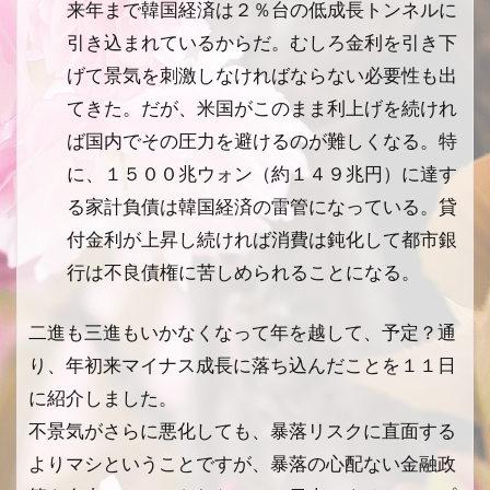
来年まで韓国経済は２％台の低成長トンネルに
引き込まれているからだ。むしろ金利を引き下
げて景気を刺激しなければならない必要性も出
てきた。だが、米国がこのまま利上げを続けれ
ば国内でその圧力を避けるのが難しくなる。特
に、１５００兆ウォン（約１４９兆円）に達す
る家計負債は韓国経済の雷管になっている。貸
付金利が上昇し続ければ消費は鈍化して都市銀
行は不良債権に苦しめられることになる。
二進も三進もいかなくなって年を越して、予定？通
り、年初来マイナス成長に落ち込んだことを１１日
に紹介しました。
不景気がさらに悪化しても、暴落リスクに直面する
よりマシということですが、暴落の心配ない金融政