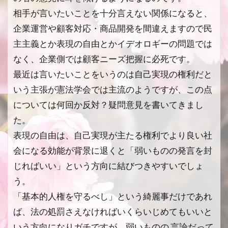
相手が言いたいことを十分言えない関係になると、
企業運営や顧客対応・商品開発を間違えますので民
主主義とか表現の自由とかイデオロギーの問題では
なく、企業側では顧客ニーズ把握に必死です。
最近は言いたいことをいうのは自己実現の権利だと
いう主張が憲法学会では主流のようですが、この点
については何回か反対？疑問意見を書いてきまし
た。
表現の自由は、自己実現が主たる権利でより良い社
会になる効能が背景に退くと「弱いものの発言を封
じればいい」という方向に結びつきやすいでしょ
う。
「基本的人権を守るべし」という綺麗事だけであれ
ば、法の処罰さえなければいくらいじめてもいいと
いう方向になりガチですが、弱いものの 言論だって