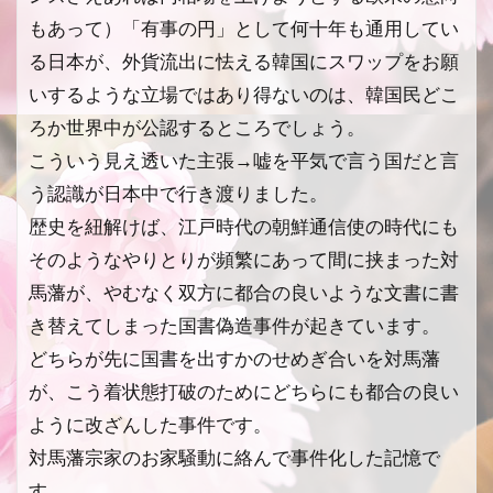
もあって）「有事の円」として何十年も通用してい
る日本が、外貨流出に怯える韓国にスワップをお願
いするような立場ではあり得ないのは、韓国民どこ
ろか世界中が公認するところでしょう。
こういう見え透いた主張→嘘を平気で言う国だと言
う認識が日本中で行き渡りました。
歴史を紐解けば、江戸時代の朝鮮通信使の時代にも
そのようなやりとりが頻繁にあって間に挟まった対
馬藩が、やむなく双方に都合の良いような文書に書
き替えてしまった国書偽造事件が起きています。
どちらが先に国書を出すかのせめぎ合いを対馬藩
が、こう着状態打破のためにどちらにも都合の良い
ように改ざんした事件です。
対馬藩宗家のお家騒動に絡んで事件化した記憶で
す。