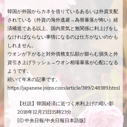
韓国が外国からカネを借りているあるいは外資支配
されている（外資の海外逃避→為替暴落が怖い）経
済構造である以上、国内景気と無関係に利上げをし
なければならない事情になるのは仕方がないのかも
しれません。
ウオンが下がると対外債務支払額が膨らむ損失と外
資引き上げラッシュ→ウオン相場暴落が心配になる
ようです。
続いて年末の記事です。
https://japanese.joins.com/article/389/248389.html
【社説】韓国経済に近づく米利上げの暗い影
2018年12月21日15時23分
[ⓒ 中央日報/中央日報日本語版]