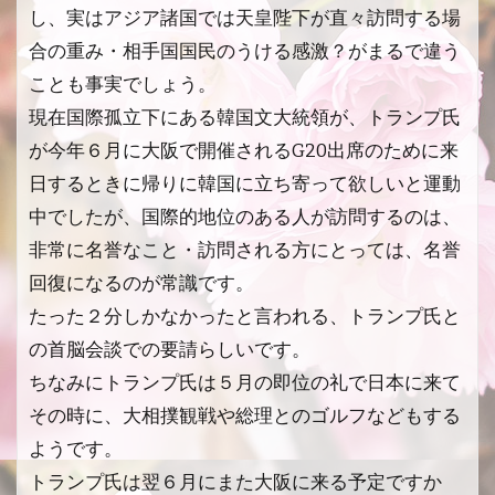
し、実はアジア諸国では天皇陛下が直々訪問する場
合の重み・相手国国民のうける感激？がまるで違う
ことも事実でしょう。
現在国際孤立下にある韓国文大統領が、トランプ氏
が今年６月に大阪で開催されるG20出席のために来
日するときに帰りに韓国に立ち寄って欲しいと運動
中でしたが、国際的地位のある人が訪問するのは、
非常に名誉なこと・訪問される方にとっては、名誉
回復になるのが常識です。
たった２分しかなかったと言われる、トランプ氏と
の首脳会談での要請らしいです。
ちなみにトランプ氏は５月の即位の礼で日本に来て
その時に、大相撲観戦や総理とのゴルフなどもする
ようです。
トランプ氏は翌６月にまた大阪に来る予定ですか