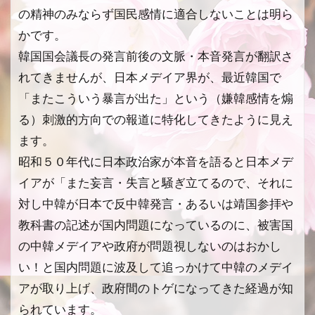
の精神のみならず国民感情に適合しないことは明ら
かです。
韓国国会議長の発言前後の文脈・本音発言が翻訳さ
れてきませんが、日本メデイア界が、最近韓国で
「またこういう暴言が出た」という（嫌韓感情を煽
る）刺激的方向での報道に特化してきたように見え
ます。
昭和５０年代に日本政治家が本音を語ると日本メデ
イアが「また妄言・失言と騒ぎ立てるので、それに
対し中韓が日本で反中韓発言・あるいは靖国参拝や
教科書の記述が国内問題になっているのに、被害国
の中韓メデイアや政府が問題視しないのはおかし
い！と国内問題に波及して追っかけて中韓のメデイ
アが取り上げ、政府間のトゲになってきた経過が知
られています。