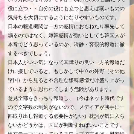
役に立つ・・自分の役にも立つと思えば弱いものの
気持ちを大切にするようになりやすいものです。
日本の報道機関は一方の感情におもねたり率先して
煽るのではなく、嫌韓感情が強いとしても韓国人が
本音でどう思っているのか、冷静・客観的報道に徹
するべきでしょう。
日本人がいい気になって耳障りの良い一方的報道だ
けに接していると、もしかして中立の外野（その他
諸国）から見ると不合理な嫌韓感情だけ盛り上がっ
ているように思われてしまう危険があります。
意見全部をきっちり報道し、（今はネット時代です
ので文字数の制約がないので、メデイアが勝手に一
部取り出し報道する必要性がない）枕詞が気に入ら
ないかどうかは、国民が判断すればいいことです。