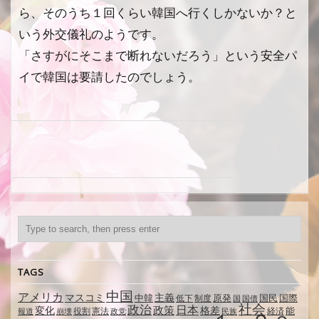
ら、そのうち１回くらい韓国へ行くしかないか？と
いう外交儀礼のようです。
「さすがにそこまで断れないだろう」という安全パ
イで韓国は要請したのでしょう。
TAGS
中国
アメリカ
マスコミ
主義
中韓
制度
原発
国民
国際
低下
国
国債
社会
政治
日本
政策
変化
格差
能
役割
憲法
経済
報道
崩壊
政党
民族