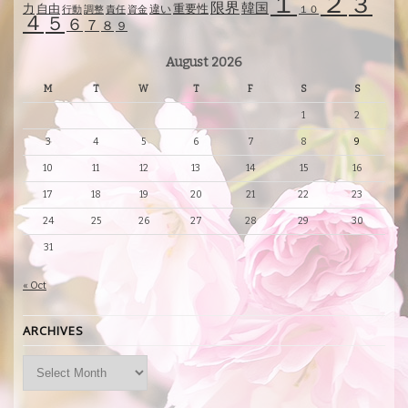
１
２
３
限界
韓国
自由
力
重要性
違い
行動
調整
責任
資金
１０
４
５
６
７
８
９
August 2026
M
T
W
T
F
S
S
1
2
3
4
5
6
7
8
9
10
11
12
13
14
15
16
17
18
19
20
21
22
23
24
25
26
27
28
29
30
31
« Oct
ARCHIVES
Archives