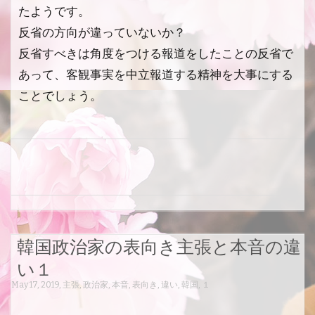
たようです。
反省の方向が違っていないか？
反省すべきは角度をつける報道をしたことの反省で
あって、客観事実を中立報道する精神を大事にする
ことでしょう。
韓国政治家の表向き主張と本音の違
い１
May 17, 2019
,
主張
,
政治家
,
本音
,
表向き
,
違い
,
韓国
,
１