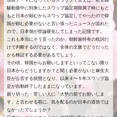
現在テーマになっているスワップで言えば、慰安婦
騒動最中に到来したスワップ協定期限満了時にもと
もと日本が頼むからスワップ協定してやったので韓
国が頼む必要がないと言い張ったニュースが流れた
ので、日本側が世論硬化してしまった記憶です。
これも本当にそう言ったのか、朝鮮族特有の枕詞だ
けで判断するのではなく、全体の文脈でどうだった
かも検証する必要があるでしょう。
その頃、韓国からお願いしますといってこない限り
日本からどうしますか？と聞く必要がないと麻生大
臣が公言する状態となり、以来４〜５年スワップ協
定が自動終了したままになっています。
困り切った・苦しい人に「大勢の前でお願いしま
す」と言わせる前に、気を配るのが日本の道徳では
なかったでしょうか？