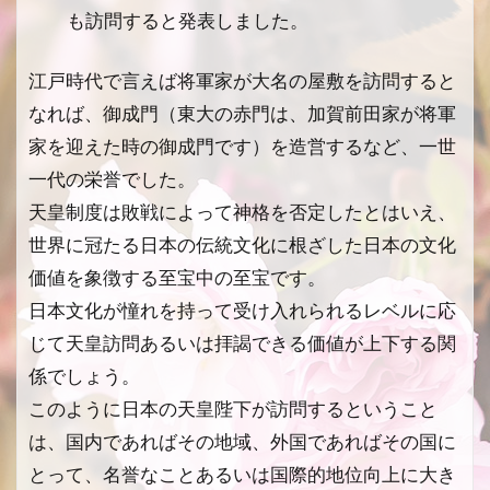
も訪問すると発表しました。
江戸時代で言えば将軍家が大名の屋敷を訪問すると
なれば、御成門（東大の赤門は、加賀前田家が将軍
家を迎えた時の御成門です）を造営するなど、一世
一代の栄誉でした。
天皇制度は敗戦によって神格を否定したとはいえ、
世界に冠たる日本の伝統文化に根ざした日本の文化
価値を象徴する至宝中の至宝です。
日本文化が憧れを持って受け入れられるレベルに応
じて天皇訪問あるいは拝謁できる価値が上下する関
係でしょう。
このように日本の天皇陛下が訪問するということ
は、国内であればその地域、外国であればその国に
とって、名誉なことあるいは国際的地位向上に大き