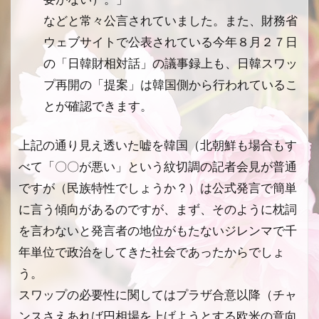
などと常々公言されていました。また、財務省
ウェブサイトで公表されている今年８月２７日
の「日韓財相対話」の議事録上も、日韓スワッ
プ再開の「提案」は韓国側から行われているこ
とが確認できます。
上記の通り見え透いた嘘を韓国（北朝鮮も場合もす
べて「〇〇が悪い」という紋切調の記者会見が普通
ですが（民族特性でしょうか？）は公式発言で簡単
に言う傾向があるのですが、まず、そのように枕詞
を言わないと発言者の地位がもたないジレンマで千
年単位で政治をしてきた社会であったからでしょ
う。
スワップの必要性に関してはプラザ合意以降（チャ
ンスさえあれば円相場を上げようとする欧米の意向