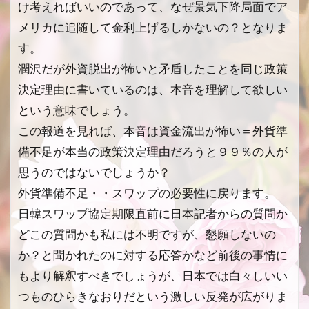
け考えればいいのであって、なぜ景気下降局面でア
メリカに追随して金利上げるしかないの？となりま
す。
潤沢だが外資脱出が怖いと矛盾したことを同じ政策
決定理由に書いているのは、本音を理解して欲しい
という意味でしょう。
この報道を見れば、本音は資金流出が怖い＝外貨準
備不足が本当の政策決定理由だろうと９９％の人が
思うのではないでしょうか？
外貨準備不足・・スワップの必要性に戻ります。
日韓スワップ協定期限直前に日本記者からの質問か
どこの質問かも私には不明ですが、懇願しないの
か？と聞かれたのに対する応答かなど前後の事情に
もより解釈すべきでしょうが、日本では白々しいい
つものひらきなおりだという激しい反発が広がりま