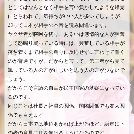
としてはなんとなく相手を言い負かしたような錯覚
にとらわれて、気持ちがいい人が多いでしょうが、
却って日本が相手の本音を読み間違います。
ヤクザ者が啖呵を切り、あるいは感情的な人が興奮
して怒鳴り罵っている時には、興奮している相手が
落ち着くまで相手の罵りに反応せずに言わせて置く
のが普通ですが、だからと言って、第三者から見て
罵っている人の方が正しいと思う人の方が少ないで
しょう。
だからこそ言論の自由が民主国家の基礎になってい
るのです。
同じことは社長と社員の関係、国際関係でも友人関
係でも言えます。
だから日本では地位あがれば上がるほど、謙虚に下
の者の意見に耳を傾けるようになるのです。