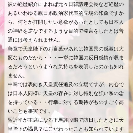
彼の経歴紹介によれば元々日韓議連会長など経歴の
あるいわゆる親日系政治家代表的立場の印象ですか
ら、何とか打開したい意欲があったとしても日本人
の神経を逆なでするような目的で発言をしたとは普
通には考えられません。
善意で天皇陛下のお言葉があれば韓国民の感激は大
変なものだから・・・一挙に韓国の反日感情が収ま
るだろうというような気持ちを表明したのかも知れ
ません。
中韓では表向き天皇責任追及の立場ですが、内心で
は日本人同様に天皇の存在に対し特別な強い系の念
を持っている・・行幸に対する期待がものすごく高
いことも事実です。
習近平が主席になる下馬評段階で訪日したときに天
皇陛下の謁見？にこだわったことも知られています