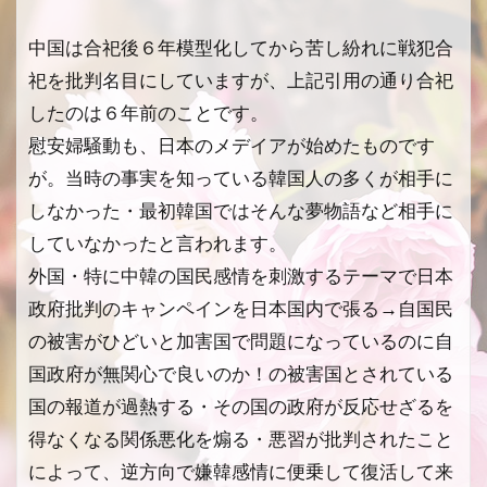
中国は合祀後６年模型化してから苦し紛れに戦犯合
祀を批判名目にしていますが、上記引用の通り合祀
したのは６年前のことです。
慰安婦騒動も、日本のメデイアが始めたものです
が。当時の事実を知っている韓国人の多くが相手に
しなかった・最初韓国ではそんな夢物語など相手に
していなかったと言われます。
外国・特に中韓の国民感情を刺激するテーマで日本
政府批判のキャンペインを日本国内で張る→自国民
の被害がひどいと加害国で問題になっているのに自
国政府が無関心で良いのか！の被害国とされている
国の報道が過熱する・その国の政府が反応せざるを
得なくなる関係悪化を煽る・悪習が批判されたこと
によって、逆方向で嫌韓感情に便乗して復活して来