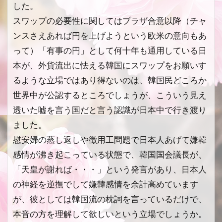
した。
スワップの必要性に関してはプラザ合意以降（チャ
ンスさえあれば円を上げようという欧米の意向もあ
って）「有事の円」として何十年も通用している日
本が、外貨流出に怯える韓国にスワップをお願いす
るような立場ではあり得ないのは、韓国民どころか
世界中が公認するところでしょうが、こういう見え
透いた嘘を言う国だと言う認識が日本中で行き渡り
ました。
慰安婦の蒸し返しや徴用工問題で日本人あげて嫌韓
感情が沸き起こっている状態で、韓国国会議長が、
「天皇が謝れば・・・」という発言があり、日本人
の神経を逆撫でして嫌韓感情を余計高めています
が、彼としては韓国流の枕詞を言っているだけで、
本音の方を理解して欲しいという立場でしょうか。