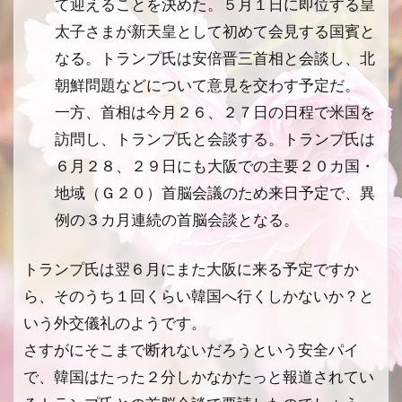
て迎えることを決めた。５月１日に即位する皇
太子さまが新天皇として初めて会見する国賓と
なる。トランプ氏は安倍晋三首相と会談し、北
朝鮮問題などについて意見を交わす予定だ。
一方、首相は今月２６、２７日の日程で米国を
訪問し、トランプ氏と会談する。トランプ氏は
６月２８、２９日にも大阪での主要２０カ国・
地域（Ｇ２０）首脳会議のため来日予定で、異
例の３カ月連続の首脳会談となる。
トランプ氏は翌６月にまた大阪に来る予定ですか
ら、そのうち１回くらい韓国へ行くしかないか？と
いう外交儀礼のようです。
さすがにそこまで断れないだろうという安全パイ
で、韓国はたった２分しかなかたっと報道されてい