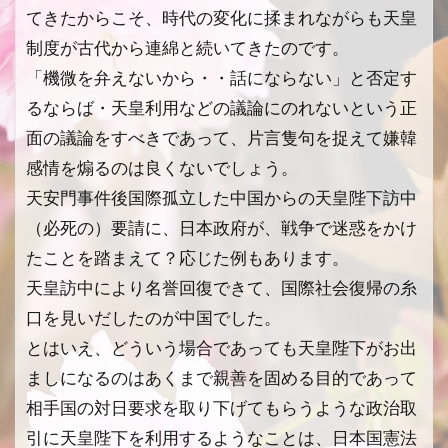
てきたからこそ、時代の変化に揉まれながらも天皇
制度が古代から連綿と続いてきたのです。
「機微を弁えないから・・話にならない」と否定す
るならば・天皇利用などの議論にのれないという正
面の議論をすべきであって、片言隻句を捉えて嫌韓
感情を煽るのは良くないでしょう。
天安門事件後国際孤立した中国からの天皇陛下訪中
（必死の）要請に、日本政府が、戦争で迷惑をかけ
たことを踏まえて？応じた例もあります。
天皇訪中により名誉回復できて、国際社会復帰の糸
口を見いだしたのが中国でした。
とはいえ、どういう場合であっても天皇陛下がお出
ましになるのはあくまで親善を固める目的であって
相手国の対日要求を取り下げてもらうような政治取
引に天皇陛下を利用するようなことは、日本国憲法