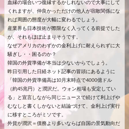
血縁の場合いつ復縁するかしれないので大事にして
くれますが、仲良かっただけの他人が宿敵関係にな
れば周囲の態度が大幅に変わるでしょう。
産業界も日本技術が際限なく入ってくる前提でした
が、それもほぼ止まりそうです。
なぜアメリカのわずかの金利上げに耐えられずに大
騒ぎし・・困るのか？
韓国の外貨準備が本当は少ないからでしょう。
昨日引用した日経ネット記事の冒頭にあるように
「韓国の外貨準備高は10月末時点で4000億ドル
（約45兆円）と潤沢だ。ウォン相場も安定してい
る」と宣言しながら同じニュースで続けて利上げや
むなしと書くしかないと結論づけて、金利上げ実行
に移すところがミソです。
外貨が潤沢＝債務より多いならば自国の景気動向だ