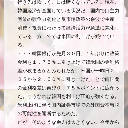
行き先は険しく、日は暗くなっている。現在、
韓国経済が直面している状況だ。国内では主力
産業の競争力弱化と反市場政策の余波で生産・
消費・投資にわたって経済活力が急激に鈍化し
ている一方、外では米国の利上げが続いてい
る。
・・・韓国銀行が先月３０日、１年ぶりに政策
金利を１．７５％に引き上げて韓米間の金利格
差が狭まるかとみられたが、米国が一昨日２．
２５から２．５０％に引き上げたことで両国間
の金利格差は再び０．７５％ポイントに広がっ
た。こうなれば韓国も利上げ圧迫が強くなる。
米利上げに伴う国内証券市場での外国資本離脱
の可能性を遮断するためだ。
だが、そのような余力は大きくない。今年から