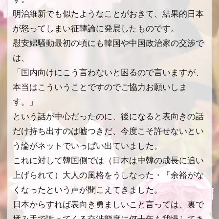
明治維新でも似たようなことがおきて、結果的日本
が怒ってしまい征韓論に発展したものです。
慰安婦騒動最初の頃にも韓国や中国政治家の交渉で
は、
「国内向けにこう言わないと困るので言いますが、
本当はこういうことですのでご協力お願いしま
す。」
という話が中心だったのに、後になると表向きの話
だけ持ち出すのは嘘つきだ、今度こそ許せないとい
う論がネットでいっぱい出ていました。
これに対して韓国側では（日本は中韓の成長に追い
上げられて）大人の風格をうしなった・「余裕がな
くなったという声が聞こえてきました。
日本からすれば表向き勇ましいこと言っては、裏で