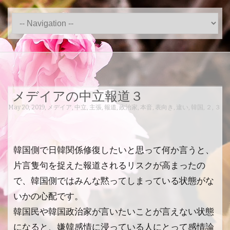
メデイアの中立報道３
May 20, 2019
,
メデイア
,
中立
,
主張
,
報道
,
政治家
,
本音
,
表向き
,
違い
,
韓国
,
２
,
３
韓国側で日韓関係修復したいと思って何か言うと、
片言隻句を捉えた報道されるリスクが高まったの
で、韓国側ではみんな黙ってしまっている状態がな
いかの心配です。
韓国民や韓国政治家が言いたいことが言えない状態
になると、嫌韓感情に浸っている人にとって感情論