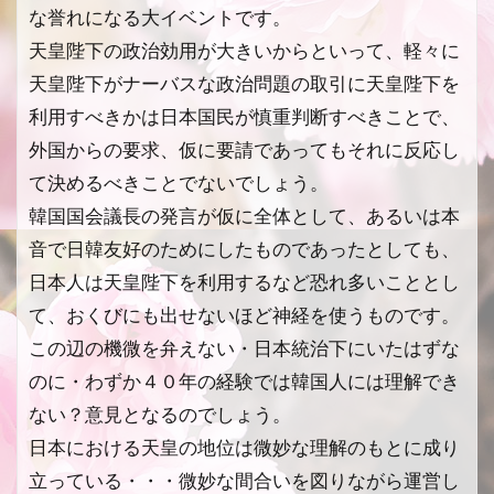
な誉れになる大イベントです。
天皇陛下の政治効用が大きいからといって、軽々に
天皇陛下がナーバスな政治問題の取引に天皇陛下を
利用すべきかは日本国民が慎重判断すべきことで、
外国からの要求、仮に要請であってもそれに反応し
て決めるべきことでないでしょう。
韓国国会議長の発言が仮に全体として、あるいは本
音で日韓友好のためにしたものであったとしても、
日本人は天皇陛下を利用するなど恐れ多いこととし
て、おくびにも出せないほど神経を使うものです。
この辺の機微を弁えない・日本統治下にいたはずな
のに・わずか４０年の経験では韓国人には理解でき
ない？意見となるのでしょう。
日本における天皇の地位は微妙な理解のもとに成り
立っている・・・微妙な間合いを図りながら運営し