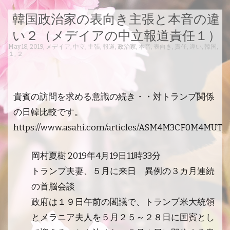
韓国政治家の表向き主張と本音の違
い２（メデイアの中立報道責任１）
May 18, 2019
,
メデイア
,
中立
,
主張
,
報道
,
政治家
,
本音
,
表向き
,
責任
,
違い
,
韓国
,
１
,
２
貴賓の訪問を求める意識の続き・・対トランプ関係
の日韓比較です。
https://www.asahi.com/articles/ASM4M3CF0M4MUTF
岡村夏樹 2019年4月19日11時33分
トランプ夫妻、５月に来日 異例の３カ月連続
の首脳会談
政府は１９日午前の閣議で、トランプ米大統領
とメラニア夫人を５月２５～２８日に国賓とし