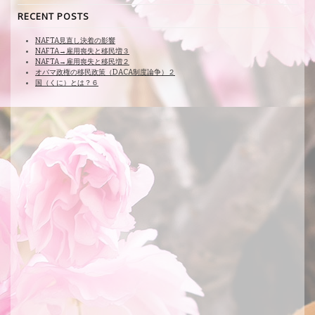
RECENT POSTS
NAFTA見直し決着の影響
NAFTA→雇用喪失と移民増３
NAFTA→雇用喪失と移民増２
オバマ政権の移民政策（DACA制度論争）２
国（くに）とは？６