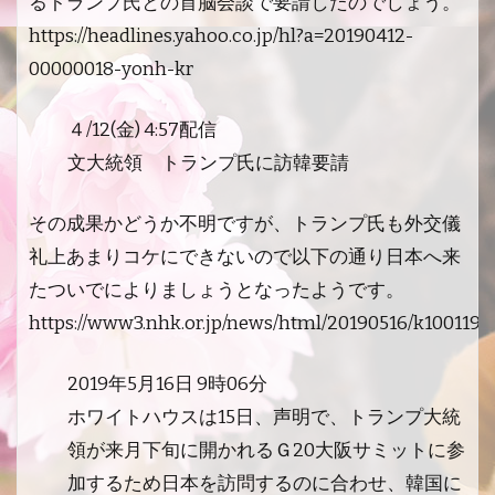
るトランプ氏との首脳会談で要請したのでしょう。
https://headlines.yahoo.co.jp/hl?a=20190412-
00000018-yonh-kr
４/12(金) 4:57配信
文大統領 トランプ氏に訪韓要請
その成果かどうか不明ですが、トランプ氏も外交儀
礼上あまりコケにできないので以下の通り日本へ来
たついでによりましょうとなったようです。
https://www3.nhk.or.jp/news/html/20190516/k100119
2019年5月16日 9時06分
ホワイトハウスは15日、声明で、トランプ大統
領が来月下旬に開かれるＧ20大阪サミットに参
加するため日本を訪問するのに合わせ、韓国に