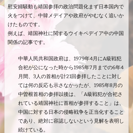
慰安婦騒動も靖国参拝の政治問題化まず日本国内で
火をつけて、中韓メデイアや政府がやむなく追いか
けたものです。
例えば、靖国神社に関するウイキペデイア中の中国
関係の記事です。
中華人民共和国政府は、1979年4月にA級戦犯
合祀が公になった時から1985年7月までの6年4
月間、3人の首相が計21回参拝したことに対し
ては何の反応も示さなかったが、1985年8月の
中曽根首相の参拝以後は、「A級戦犯が合祀さ
れている靖国神社に首相が参拝すること」は、
中国に対する日本の侵略戦争を正当化すること
であり、絶対に容認しないという見解を表明し
続けている。