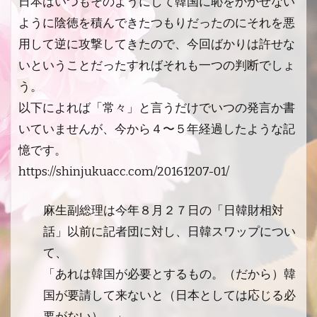
日本はいつもそのようにして韓国に恥をかかせない
ように陰徳を積んできたつもりだったのにそれを悪
用して逆に攻撃してきたので、今回ばかりは許せな
いということだったすればそれも一つの判断でしょ
う。
以下によれば「常々」と言うだけでいつの発言か書
いていませんが、今から４〜５年経過したような記
憶です。
https://shinjukuacc.com/20161207-01/
麻生副総理は今年８月２７日の「日韓財相対
話」以前に記者団に対し、日韓スワップについ
て、
「あれは韓国が必要とするもの。（だから）韓
国が要請して来ないと（日本としては応じる必
要がない）。」