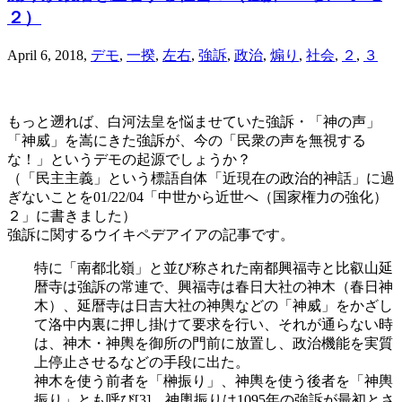
２）
April 6, 2018
,
デモ
,
一揆
,
左右
,
強訴
,
政治
,
煽り
,
社会
,
２
,
３
もっと遡れば、白河法皇を悩ませていた強訴・「神の声」
「神威」を嵩にきた強訴が、今の「民衆の声を無視する
な！」というデモの起源でしょうか？
（「民主主義」という標語自体「近現在の政治的神話」に過
ぎないことを01/22/04「中世から近世へ（国家権力の強化）
２」に書きました）
強訴に関するウイキペデアイアの記事です。
特に「南都北嶺」と並び称された南都興福寺と比叡山延
暦寺は強訴の常連で、興福寺は春日大社の神木（春日神
木）、延暦寺は日吉大社の神輿などの「神威」をかざし
て洛中内裏に押し掛けて要求を行い、それが通らない時
は、神木・神輿を御所の門前に放置し、政治機能を実質
上停止させるなどの手段に出た。
神木を使う前者を「榊振り」、神輿を使う後者を「神輿
振り」とも呼び[3]、神輿振りは1095年の強訴が最初とさ