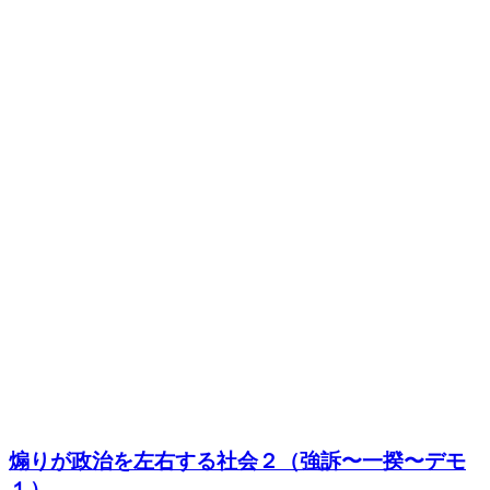
煽りが政治を左右する社会２（強訴〜一揆〜デモ
１）