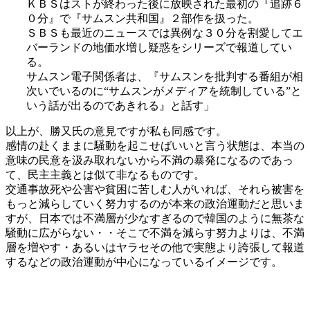
ＫＢＳはストが終わった後に放映された最初の『追跡６
０分』で『サムスン共和国』２部作を扱った。
ＳＢＳも最近のニュースでは異例な３０分を割愛してエ
バーランドの地価水増し疑惑をシリーズで報道してい
る。
サムスン電子関係者は、『サムスンを批判する番組が相
次いでいるのに“サムスンがメディアを統制している”と
いう話が出るのであきれる』と話す」
以上が、勝又氏の意見ですが私も同感です。
感情の赴くままに騒動を起こせばいいと言う状態は、本当の
意味の民意を汲み取れないから不満の暴発になるのであっ
て、民主主義とは似て非なるものです。
交通事故死や公害や貧困に苦しむ人がいれば、それら被害を
もっと減らしていく努力するのが本来の政治運動だと思いま
すが、日本では不満層が少なすぎるので韓国のように無茶な
騒動に広がらない・・そこで不満を減らす努力よりは、不満
層を増やす・あるいはヤラセその他で実態より誇張して報道
するなどの政治運動が中心になっているイメージです。