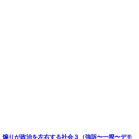
煽りが政治を左右する社会３（強訴〜一揆〜デモ