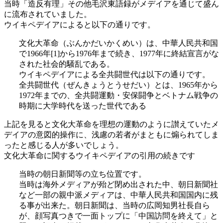
当時「造反有理」その他毛沢東語録がメデイアを通じて盛ん
に流布されていました。
ウイキペデイアによると以下の通りです。
文化大革命（ぶんかだいかくめい）は、中華人民共和国
で1966年[1]から1976年まで続き、1977年に終結宣言がな
された社会的騒乱である。
ウイキペデイアによる全共闘世代は以下の通りです。
全共闘世代（ぜんきょうとうせだい）とは、1965年から
1972年までの、全共闘運動・安保闘争とベトナム戦争の
時期に大学時代を送った世代である
上記を見ると文化大革命を理想の運動のように讃えていたメ
デイアの意図的操作に、浅慮の若者がまともに煽られてしま
ったと感じる人が多いでしょう。
文化大革命に関するウイキペデイアの引用の続きです
当時の朝日新聞等の立ち位置です。
当時は海外メディアが殆ど閉め出された中、朝日新聞社
など一部の親中派メディアは、中華人民共和国国内に残
る事が出来た。朝日新聞は、当時の広岡知男社長自ら
が、顔写真つきで一面トップに「中国訪問を終えて」と