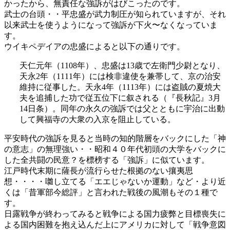
かったから、無責任な強訴がはびこったのです。
武士の台頭・・平忠盛が武力制圧が知られていますが、それ
以来武士を使うようになって強訴が下火〜なくなっていま
す。
ウイキペデイアの忠盛によると以下の通りです。
天仁元年（1108年）、忠盛は13歳で左衛門少尉となり、
天永2年（1111年）には検非違使を兼帯して、京の治安
維持に従事した。天永4年（1113年）には盗賊の夏焼大
夫を追捕した功で従五位下に叙される（『長秋記』3月
14日条）。同年の永久の強訴では父とともに宇治に出動
して興福寺の大衆の入京を阻止している。
平安時代の強訴を見ると当時の知的階層をバックにした「神
の意志」の無理強い・・昭和４０年代初頭の大学をバックに
した全共闘の民意？を標榜する「強訴」に似ています。
江戸時代末期に薩長が流行らせた根拠のない攘夷思
想・・・・囃し立てる「エエじゃないか運動」など・より近
くは「昔軍部今総評」と言われた戦後の風潮もその１種で
す。
日露戦争が終わってみると戦争による国力疲弊と目標喪失に
よる国内困難を抱え込んだ上にアメリカに対して「戦争意図