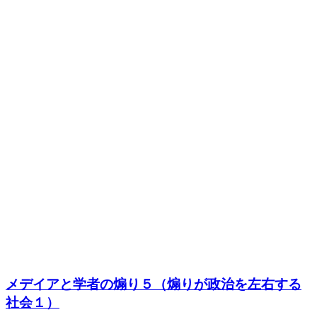
メデイアと学者の煽り５（煽りが政治を左右する
社会１）