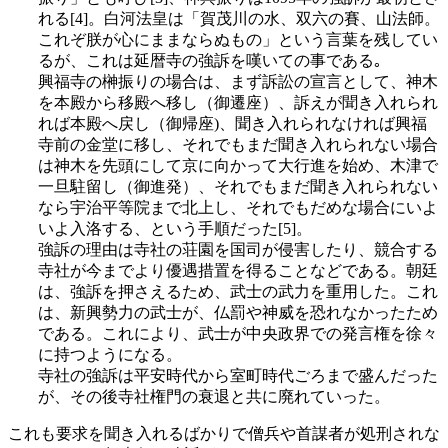
れる[4]。白河法皇は「賀茂川の水、双六の賽、山法師。
これぞ朕が心にままならぬもの」という言葉を残してい
るが、これは延暦寺の強訴を嘆いての事である｡
興福寺の榊振りの場合は、まず訴訟の宣言として、神木
を本殿から移殿へ移し（御遷座）、訴えが聞き入れられ
れば本殿へ戻し（御帰座)、聞き入れられなければ興福
寺前の金堂に移し、それでもまだ聞き入れられない場合
は神木を先頭にして京に向かって大行進を始め、木津で
一旦駐留し（御進発）、それでもまだ聞き入れられない
なら宇治平等院まで北上し、それでもだめな場合にいよ
いよ入洛する、という手順だった[5]。
強訴の理由は寺社の荘園を国司が侵害したり、競合する
寺社が今までより優遇措置を得ることなどである。朝廷
は、強訴を押さえるため、武士の武力を重用した。これ
は、新興勢力の武士が、仏罰や神威を恐れなかったため
である。これにより、武士が中央政界での発言権を徐々
に持つようになる。
寺社の強訴は平安時代から室町時代ごろまで盛んだった
が、その後寺社権門の衰退と共に廃れていった。
これも要求を聞き入れるばかりで僧兵や首謀者が処刑されな