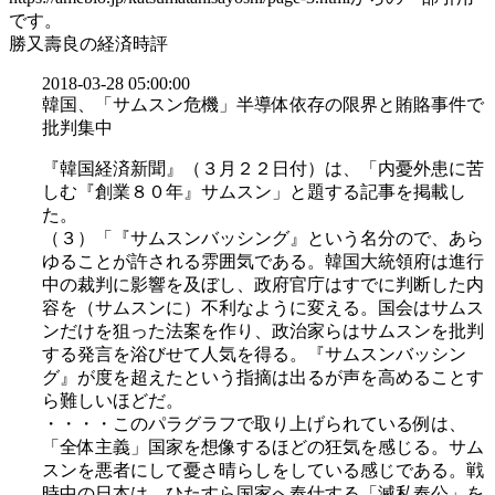
です。
勝又壽良の経済時評
2018-03-28 05:00:00
韓国、「サムスン危機」半導体依存の限界と賄賂事件で
批判集中
『韓国経済新聞』（３月２２日付）は、「内憂外患に苦
しむ『創業８０年』サムスン」と題する記事を掲載し
た。
（３）「『サムスンバッシング』という名分ので、あら
ゆることが許される雰囲気である。韓国大統領府は進行
中の裁判に影響を及ぼし、政府官庁はすでに判断した内
容を（サムスンに）不利なように変える。国会はサムス
ンだけを狙った法案を作り、政治家らはサムスンを批判
する発言を浴びせて人気を得る。『サムスンバッシン
グ』が度を超えたという指摘は出るが声を高めることす
ら難しいほどだ。
・・・・このパラグラフで取り上げられている例は、
「全体主義」国家を想像するほどの狂気を感じる。サム
スンを悪者にして憂さ晴らしをしている感じである。戦
時中の日本は、ひたすら国家へ奉仕する「滅私奉公」を