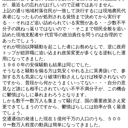
が、最近もの忘れがはげしいので正確ではありません。
上記の通り地域村落住民が一致して決行するには現地農民代
表者になったものが処刑される覚悟まで決めてから実行す
る・・それほど追い詰められている実態がある・・少数不平
分子の跳ねっ返りではないので・・そこまで領民全般を追い
詰めた現地支配者や 代官等の政治責任を問うのは合理的で
あったでしょう。
それが明治以降騒動を起こした者にお咎めなしで、逆に政府
トップが総辞職に追い込まれ政策変更が多くなる逆転した運
用になってきました。
１９６０年の安保騒動も結果は同じでした。
そうなると騒動を煽る方は気安くやれる上に英勇扱いで、参
加する方も気楽になり破壊行動さえしなけば検挙されないの
ですから、普段から何かとうまくいってない・・・自分の意
見など誰にも相手にされていない不平不満分子が、この機会
に鬱憤ばらしに暴れまわろうとなります。
しかも数千〜数万人も集まって騒げば、国の重要政策さえ変
更できてしまうのですから、鬱憤ばらしには効率が良く最適
でしょう。
交通通信の発達した現在１億何千万の人口のうち、５００
０〜数万人程度の動員は簡単になってきました。