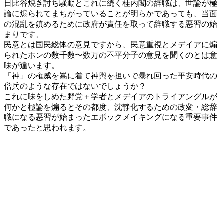
日比谷焼き討ち騒動とこれに続く桂内閣の辞職は、世論が極
論に煽られてまちがっていることが明らかであっても、当面
の混乱を鎮めるために政府が責任を取って辞職する悪習の始
まりです。
民意とは国民総体の意見ですから、民意重視とメデイアに煽
られたホンの数千数〜数万の不平分子の意見を聞くのとは意
味が違います。
「神」の権威を嵩に着て神輿を担いで暴れ回った平安時代の
僧兵のような存在ではないでしょうか？
これに味をしめた野党＋学者とメデイアのトライアングルが
何かと極論を煽るとその都度、沈静化するための政変・総辞
職になる悪習が始まったエポックメイキングになる重要事件
であったと思われます。