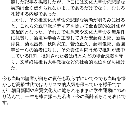
題した記事を掲載したが、そこには文化大革命の悲惨な
実態は全く伝えられないままであるだけでなく、むしろ
礼賛する内容であった。
しかし、その後文化大革命の悲惨な実態が明るみに出る
と、これらの親中派メディアを除いて全否定的な評価が
支配的となった。それまで毛沢東や文化大革命を無条件
に礼賛し、論壇や学会を主導してきた安藤彦太郎、新島
淳良、菊地昌典、秋岡家栄、菅沼正久、藤村俊郎、西園
寺公一らの論者に対し、その責任を問う形で批判が集中
している[19]。批判された者はほとんどの場合沈黙を守
り、文革終結後も大学教授などの社会的地位を保ち続け
た。
今も当時の論客が何らの責任も取らずにいて今でも当時を懐
かしむ高齢世代ではカリスマ的人気を保っている様子です
が、朝日新聞や左翼文化人に煽られるままに学生運動にのめ
り込んで、一生を棒に振った若者・今の高齢者らこそ哀れで
す。