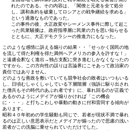
れたのである。その内容は、「閣僚と元老を全て処分
し、講和条約を破棄してロシアとの戦争継続を求める」
という過激なものであった。
この事件の後、大正政変やシーメンス事件に際して起こ
った民衆騒擾は、政府指導層に民衆の力を思い知らせる
とともに、大正デモクラシーの推進力にもなった。
このような感情に訴える煽りの結果・・「せっかく国民の地
を流して得た利権を得た満州へアメリカの参入を許すな！」
と遠慮会釈なく進出→独占支配に突き進むしかなくなったの
ですから、この方向性の誤りは言論界にこそあって政治家の
責任ではありません。
どのような善政を敷いていても競争社会の敗者はいつもいる
し、日頃むしゃくしゃしている下層階層（強訴に駆り出され
た僧兵もその時代のあぶれ者です）に、暴れ回るのが正義で
あるかのようにメデイアが煽りかければ「この機会
に・・・」と打ちこわしや暴動の動きに付和雷同する傾向が
あります。
昭和４０年初めの学生騒動も同じで、若者が現状不満で暴れ
るのは正しい意思表示だとメデイアが煽ったので思慮の浅い
若者がこの洗脳に乗せられていただけでした。