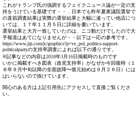
これがトランプ氏の強調するフェイクニュース論が一定の支
持をうけている基礎です・・．日本でも昨年夏衆議院選挙で
の直前調査結果は実際の選挙結果と大幅に違ってい他店につ
いては、１７年１１月５日に詳細を書いています。
選挙結果と大方一致していたのは、ニコ動だけでしたので大
手報道はあてになりませんが・・以下は一応の参考です。
https://www.jiji.com/jc/graphics?p=ve_pol_politics-support-
politicalpartyの支持率調査によれば以下の通りです。
※記事などの内容は2018年3月16日掲載時のものです
いかに掲載すべき図表（政党支持率）がなぜか今回復時（１
８年９月中旬以降の全面故障〜復元始めは９月２６日）には
はいらないので抜けています。
関心のある方は上記引用先にアクセスして直接ご覧くださ
い。