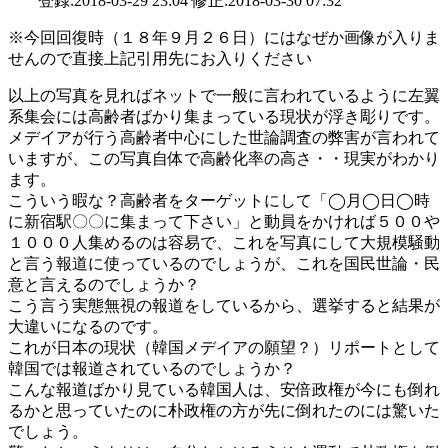
登録:2018-03-29 23:04 修正:2018-03-30 07:32
※今回回復時（１８年９月２６日）にはなぜか画像が入りま
せんので直接上記引用先にお入りください
以上の写真を見ればネットで一般に言われているように左翼
系集会には高齢者ばかり集まっている現状が浮き彫りです。
メデイアが行う高齢者中心にした世論調査の弊害が言われて
いますが、この写真自体で高齢化率の高さ・・現実がわかり
ます。
こういう暇な？高齢者をターゲットにして「◯月◯日◯時
に新宿駅〇〇に集まって下さい」と動員をかければ５００や
１０００人集めるのは容易で、これを写真にして大規模騒動
と言う報道に使っているのでしょうが、これを国民世論・民
意と言えるのでしょうか？
こう言う実態無視の報道をしているから、選挙すると結果が
大違いになるのです。
これが日本の現状（韓国メデイアの願望？）リポートとして
韓国では報道されているのでしょうか？
こんな報道ばかり見ている韓国人は、安倍政権が今にも倒れ
るかと思っていたのに朴政権の方が先に倒れたのには驚いた
でしょう。