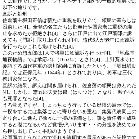
くは創作でしょうが、ウイキペデイア紹介の一般的理解では
以下の通りです。
直訴と処刑
佐倉藩主堀田正信は新たに重税を取り立て、領民の暮らしは
困窮した[4]。全領の名主たちは郡奉行や国家老に重税の廃
止を求めたが拒絶され[4]、さらに江戸に出て江戸藩邸に訴
えても（門訴）取り上げられず[4]、惣代6人が老中に駕籠訴
を行ったがこれも退けられた[4]。
このため惣五郎は1人で将軍に駕籠訴を行った[4]。『地蔵堂
通夜物語』では承応2年（1653年）とされ[4]、上野寛永寺に
参詣する四代将軍の徳川家綱に直訴したという。『堀田騒動
記』では正保元年（1644年）とされており[4]、将軍は三代
徳川家光になる。
直訴の結果、訴えは聞き届けられ、佐倉藩の領民は救われた
[4]。しかし、惣五郎夫妻は磔（はりつけ）となり、男子4人
も死罪となった[4]。
うろ覚えですが、しょっちゅう行っている歴博の展示では、
一揆をするには集落ごとに寄り合いを重ね、集落代表同士の
寄り合いに進んで徐々に一揆の準備をし、誰を責任者＝成功
すると磔になるかなど覚悟がいります・・の分担を決めてか
ら押し出していく手順のようです。
絵図面のようなもので流れを説明する展示があった記憶です