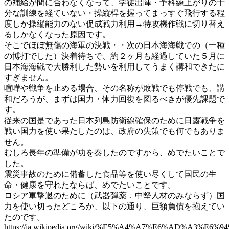
の補給が間に合わなくなって、学徒出陣・予科練上がりの十
分な訓練を経ていない・操縦桿を握ってまっすぐ飛行する程
度しか操縦能力のない促成戦力利用→特攻機作戦に切り替え
るしかなくなった原因です。
そこでほぼ無傷の海軍の決戦・・次の日本海海戦での（一種
の博打でした）決着待ちで、約２ヶ月も経過していた５月に
日本海海戦で大勝利した勢いを利用してうまく講和できたに
すぎません。
喧嘩や戦争を止める場合、その名称が敗戦でも停戦でも、講
和だろうが、まずは国力・体力回復を図るべきが優先課題で
す。
従来の国是であった日本列島防衛線確保のために日露戦争を
戦い国力を使い果たしたのは、政府の失策でも何でもありま
せん。
むしろ長年の準備が功を奏したのですから、めでたいことで
した。
震災事故のために備蓄した食品等を使い尽くして国民の生
命・健康を守れたならば、めでたいことです。
ロシア軍撃退のために（武器弾薬．中堅人材のみならず）国
力を使い切ったどころか、以下の通り、巨額負債を抱えてい
たのです。
https://ja.wikipedia.org/wiki/%E5%A4%A7%E6%AD%A3%E6