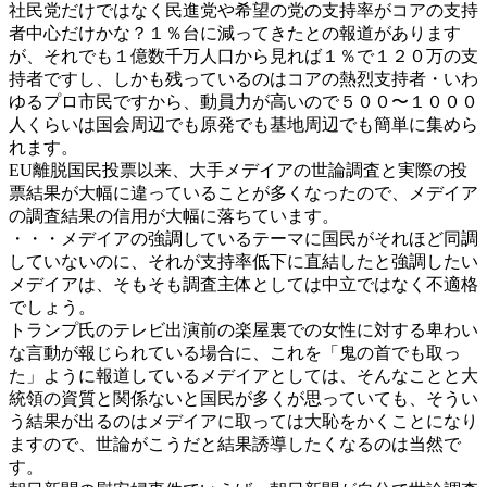
社民党だけではなく民進党や希望の党の支持率がコアの支持
者中心だけかな？１％台に減ってきたとの報道があります
が、それでも１億数千万人口から見れば１％で１２０万の支
持者ですし、しかも残っているのはコアの熱烈支持者・いわ
ゆるプロ市民ですから、動員力が高いので５００〜１０００
人くらいは国会周辺でも原発でも基地周辺でも簡単に集めら
れます。
EU離脱国民投票以来、大手メデイアの世論調査と実際の投
票結果が大幅に違っていることが多くなったので、メデイア
の調査結果の信用が大幅に落ちています。
・・・メデイアの強調しているテーマに国民がそれほど同調
していないのに、それが支持率低下に直結したと強調したい
メデイアは、そもそも調査主体としては中立ではなく不適格
でしょう。
トランプ氏のテレビ出演前の楽屋裏での女性に対する卑わい
な言動が報じられている場合に、これを「鬼の首でも取っ
た」ように報道しているメデイアとしては、そんなことと大
統領の資質と関係ないと国民が多くが思っていても、そうい
う結果が出るのはメデイアに取っては大恥をかくことになり
ますので、世論がこうだと結果誘導したくなるのは当然で
す。