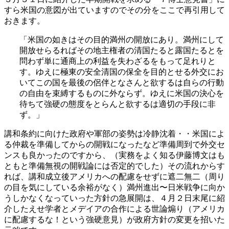
すら米国の意図が出ていますのでその分をここで再引用して
おきます。
「米国の如きはその目的満州の開放にあり。満州にして
開放せらるればその地主権者の清国たると露国たるとを
問わず単に通商上の利益を失わざるをもって足れりと
す。ゆえに極東の安全清国の保全を目的とせる外交にお
いてこの国を最後の侶伴となさんと欲するは自らの行動
の自由を束縛するものに外ならず。ゆえに米国の決心を
待ちて強硬の態度をとらんと欲するは適切の手段に非
ず。」
講和条約に向けた政府や軍部の姿勢は冷静沈着・・米国によ
る仲裁を準備してからの開戦になったなど準備周到で外交セ
ンスも良かったのですから、（実務をよく知る伊藤博文はも
ともと準備無視の開戦論には否定的でした）その流れからす
れば、講和成立後アメリカへの配慮をせずに遮二無二（周り
の目を気にしている余裕がなく）満州進出〜日米戦争に向か
うしかなくなっていった方針の急展開は、４月２日末尾に紹
介したえせ学者とメデイアの合作による世論煽り（アメリカ
に配慮するな！という強硬意見）が政府方針の変更を招いた