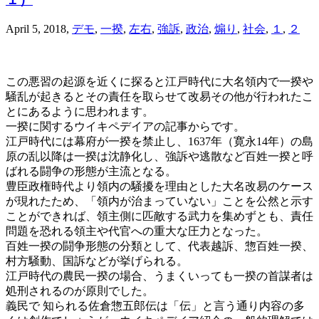
April 5, 2018
,
デモ
,
一揆
,
左右
,
強訴
,
政治
,
煽り
,
社会
,
１
,
２
この悪習の起源を近くに探ると江戸時代に大名領内で一揆や
騒乱が起きるとその責任を取らせて改易その他が行われたこ
とにあるように思われます。
一揆に関するウイキペデイアの記事からです。
江戸時代には幕府が一揆を禁止し、1637年（寛永14年）の島
原の乱以降は一揆は沈静化し、強訴や逃散など百姓一揆と呼
ばれる闘争の形態が主流となる。
豊臣政権時代より領内の騒擾を理由とした大名改易のケース
が現れたため、「領内が治まっていない」ことを公然と示す
ことができれば、領主側に匹敵する武力を集めずとも、責任
問題を恐れる領主や代官への重大な圧力となった。
百姓一揆の闘争形態の分類として、代表越訴、惣百姓一揆、
村方騒動、国訴などが挙げられる。
江戸時代の農民一揆の場合、うまくいっても一揆の首謀者は
処刑されるのが原則でした。
義民で 知られる佐倉惣五郎伝は「伝」と言う通り内容の多