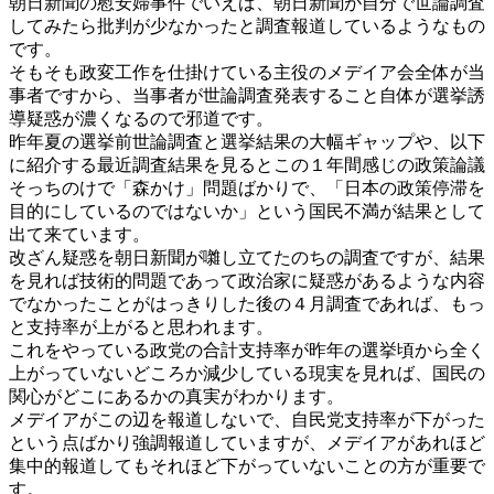
朝日新聞の慰安婦事件でいえば、朝日新聞が自分で世論調査
してみたら批判が少なかったと調査報道しているようなもの
です。
そもそも政変工作を仕掛けている主役のメデイア会全体が当
事者ですから、当事者が世論調査発表すること自体が選挙誘
導疑惑が濃くなるので邪道です。
昨年夏の選挙前世論調査と選挙結果の大幅ギャップや、以下
に紹介する最近調査結果を見るとこの１年間感じの政策論議
そっちのけで「森かけ」問題ばかりで、「日本の政策停滞を
目的にしているのではないか」という国民不満が結果として
出て来ています。
改ざん疑惑を朝日新聞が囃し立てたのちの調査ですが、結果
を見れば技術的問題であって政治家に疑惑があるような内容
でなかったことがはっきりした後の４月調査であれば、もっ
と支持率が上がると思われます。
これをやっている政党の合計支持率が昨年の選挙頃から全く
上がっていないどころか減少している現実を見れば、国民の
関心がどこにあるかの真実がわかります。
メデイアがこの辺を報道しないで、自民党支持率が下がった
という点ばかり強調報道していますが、メデイアがあれほど
集中的報道してもそれほど下がっていないことの方が重要で
す。