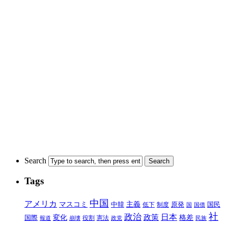
Search
Tags
中国
アメリカ
マスコミ
中韓
主義
原発
制度
国民
低下
国
国債
社
政治
日本
政策
変化
格差
国際
報道
崩壊
役割
憲法
政党
民族