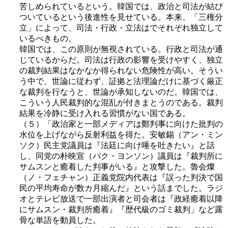
苦しめられているという。韓国では、政治と司法が結び
ついているという後進性を見せている。本来、「三権分
立」によって、司法・行政・立法はでそれぞれ独立して
いるべきもの。
韓国では、この原則が無視されている。行政と司法が通
じているからだ。司法は行政の影響を受けやすく、独立
の裁判結果はなかなか得られない危険性が高い。そうい
う中で、世論に従わず、証拠と法理論だけに基づく厳正
な裁判を行なうと、世論が承知しないのだ。韓国では、
こういう人民裁判的な混乱が付きまとうのである。裁判
結果を冷静に受け入れる習慣がない国である。
（５）「政治家と一部メディアは鄭判事に向けた批判の
水位を上げながら反射利益を得た。安敏錫（アン・ミン
ソク）民主党議員は『法廷に向け唾を吐きたい』と話
し、同党の朴映宣（パク・ヨンソン）議員は『裁判所に
サムスンと癒着した判事がいる』と攻撃した。魯会燦
（ノ・フェチャン）正義党院内代表は『誤った判決で国
民の平均寿命が数カ月縮んだ』という話までした。ラジ
オとテレビ放送で一部出演者と司会者は『政経癒着以降
にサムスン・裁判所癒着』『歴代級のゴミ裁判」など露
骨な単語を動員した。