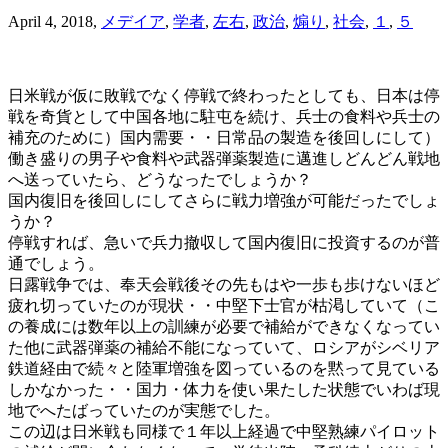
April 4, 2018
,
メデイア
,
学者
,
左右
,
政治
,
煽り
,
社会
,
１
,
５
日米戦が仮に敗戦でなく停戦で終わったとしても、日本は停
戦を奇貨として中国各地に駐屯を続け、兵士の食料や兵士の
補充のために）国内需要・・日常品の製造を後回しにして）
働き盛りの男子や食料や武器弾薬製造に邁進しどんどん戦地
へ送っていたら、どうなったでしょうか？
国内復旧を後回しにしてさらに戦力増強が可能だったでしょ
うか？
停戦すれば、急いで兵力撤収して国内復旧に投資するのが普
通でしょう。
日露戦争では、奉天会戦後その先もはや一歩も歩けないほど
疲れ切っていたのが現状・・中堅下士官が枯渇していて（こ
の養成には数年以上の訓練が必要で補給ができなくなってい
た他に武器弾薬の補給不能になっていて、ロシアがシベリア
鉄道経由で続々と陸軍増強を図っているのを黙って見ている
しかなかった・・国力・体力を使い果たした状態でいわば現
地でへたばっていたのが実態でした。
この辺は日米戦も同様で１年以上経過で中堅熟練パイロット