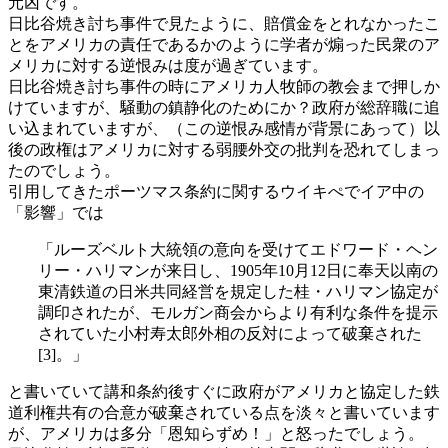
元凶です。
日比谷焼き討ち事件で見たように、賠償金をとれなかったこ
とをアメリカの責任であるかのように学者が煽った民衆のア
メリカに対する逆恨みは度が過ぎています。
日比谷焼き討ち事件の時にアメリカ人牧師の教会まで押しか
けていますが、騒動の鎮静化のためにか？政府が総辞職に追
い込まれていますが、（この逆恨み感情が背景にあって）以
後の政権はアメリカに対する弱腰外交の批判を恐れてしまっ
たのでしょう。
引用してきたポーツマス条約に関するウイキぺでイア中の
「影響」では
「ルーズベルト大統領の意向を受けてエドワード・ヘン
リー・ハリマンが来日し、1905年10月12日に奉天以南の
東清鉄道の日米共同経営を規定した桂・ハリマン協定が
調印されたが、モルガン商会からより有利な条件を提示
されていた小村寿太郎外相の反対によって破棄された
[3]。」
と書いていて講和条約後すぐに政府がアメリカと協定した鉄
道利権共有の合意が破棄されている点を淡々と書いています
が、アメリカは多分「恩知らずめ！」と怒ったでしょう。