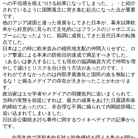
への不信感を植えつける結果になってしまった。」・と紹介
されているように国際孤立に突き進む起点になった点が重要
です。
他のアジア諸国と違った発展をしてきた日本が、幕末以降欧
米から好意的に見られて文化的にはフランスのジャポニズム
ブームになったように、順調に成長してきた近代日本の転換
点でした。
日本はこの時に欧米並みの植民地支配の仲間入りせずに、ロ
シア撃退による本来の防衛目的達成で満足すべきでした。
（あるいは参入するにしても現在の協調融資方式で仲間を増
やして儲けとリスクを分け合う方法があったのです。）
それができなかったのは内部矛盾激化と国民の血を無駄にす
るな！と煽るメデイアの存在が大きかったことがわかりま
す。
政治家はエセ学者やメデイアの弱腰批判に追いまくられて、
当時の実態を前提にすれば、最大の成果をあげた日露講和条
約締結であったのに、非合理な不満に煽られて内閣総辞職に
追い込まれてしまいました。
日比谷公園焼き討ち事件に関するウイキペデイアの記事から
です。
全国各地で講和条約反対と戦争継続を唱える集会が開か