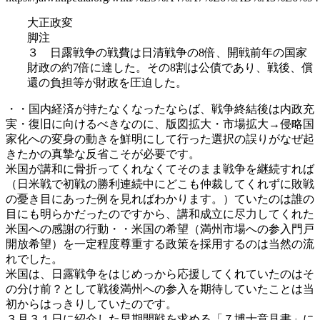
大正政変
脚注
３ 日露戦争の戦費は日清戦争の8倍、開戦前年の国家
財政の約7倍に達した。その8割は公債であり、戦後、償
還の負担等が財政を圧迫した。
・・国内経済が持たなくなったならば、戦争終結後は内政充
実・復旧に向けるべきなのに、版図拡大・市場拡大→侵略国
家化への変身の動きを鮮明にして行った選択の誤りがなぜ起
きたかの真摯な反省こそが必要です。
米国が講和に骨折ってくれなくてそのまま戦争を継続すれば
（日米戦で初戦の勝利連続中にどこも仲裁してくれずに敗戦
の憂き目にあった例を見ればわかります。）ていたのは誰の
目にも明らかだったのですから、講和成立に尽力してくれた
米国への感謝の行動・・米国の希望（満州市場への参入門戸
開放希望）を一定程度尊重する政策を採用するのは当然の流
れでした。
米国は、日露戦争をはじめっから応援してくれていたのはそ
の分け前？として戦後満州への参入を期待していたことは当
初からはっきりしていたのです。
３月３１日に紹介した早期開戦を求める「７博士意見書」に