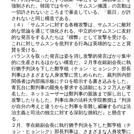
強制された。韓国では今や、「サムスン擁護」の言動は
一切許されないところまで暴走している。「親日」が許
されないと同じ構造である。
（４）「サムスンに対する各種攻撃は、サムスンに敵対
的な世論を通じて強化される。中立的やサムスンに友好
的な発言をする人たちは『積弊』として攻撃を受ける。
これに対しサムスンを批判する行為は英雄的なことと賞
賛を受ける。
バランスを取った発言は姿を消し攻撃的発言ばかり集中
的に生産されるほかない構造だ。２月李在鎔副会長に執
行猶予判決を下した鄭亨植（チョン・ヒョンシク）部長
判事はさまざまな人身攻撃に苦しめられた。裁判所内部
関係者は内部掲示板にテロを暗示する書き込みをした。
青瓦台に鄭判事の罷免を要求する請願にも２２万人が署
名した。ネットユーザーは鄭判事の親族まで探し出して
攻撃したりもした。判事出身の法科大学院教授は『判決
が自分の考えと違うからと判事を非難し威嚇するのは法
治主義と司法の独立に対する深刻な挑戦だ』と懸念す
る」
２月、李在鎔副会長に執行猶予判決を下した鄭亨植（チ
ョン・ヒョンシク）部長判事は、さまざまな人身攻撃に