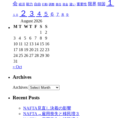
１
会
限界
韓国
能力
自由
重要性
違い
経済
行動
調整
責任
資金
２
３
４
５
６
７
８
９
１０
August 2026
M
T
W
T
F
S
S
1
2
3
4
5
6
7
8
9
10
11
12
13
14
15
16
17
18
19
20
21
22
23
24
25
26
27
28
29
30
31
« Oct
Archives
Archives
Recent Posts
NAFTA見直し決着の影響
NAFTA→雇用喪失と移民増３