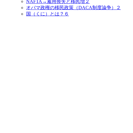
NAFTA→雇用喪失と移民増２
オバマ政権の移民政策（DACA制度論争）２
国（くに）とは？６