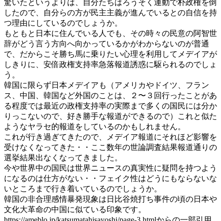
驚いたというよりは、自分たちはろうそく運動で朴政権を倒
したので、自分らの方が民主主義が進んでいるとの自信を持
つ理由にしているのでしょうか。
もともと日本に住んでいる人でも、その時々の民意の阿智世
辞がどう言う方向へ向かっているかがわからないのが普通
で、だからこそ勝ち馬に乗りたい心理を利用してメデイアが
しきりに、安倍政権支持率急落報道誘惑に駆られるのでしょ
う。
韓国に限らず日本メデイアも（アメリカやドイツ、フラン
ス、中国、韓国など外国のことは、２〜３回行ったことがあ
る程度では最近の政権支持率の実際まで多くの国民には分か
りっこないので、好き勝手な報道ができるので）これと似た
ようなヤラセ的報道をしているのかもしれません。
これが行き過ぎてきたので、メデイア報道にそれほど影響を
受けなくなってきた・・ここ数年の世論調査結果報道通りの
選挙結果出なくなってきました。
今や世界中の国民は世界ニュースの真実性に疑問を持つよう
になるのは仕方がない・・フェイク性はどうにもならないな
いところまで行き着いているのでしょうか。
韓国の非合理感情暴発現象は日比谷焼打ち事件の頃の日本や
文化大革命の中国に似ている印象です。
https://ameblo.jp/katsumatahisayoshi/page-3.htmlからの一部引用