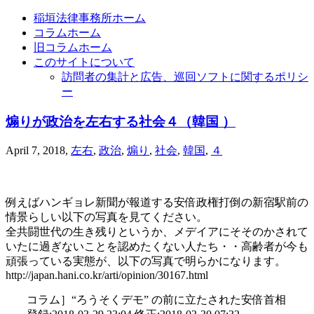
稲垣法律事務所ホーム
コラムホーム
旧コラムホーム
このサイトについて
訪問者の集計と広告、巡回ソフトに関するポリシ
ー
煽りが政治を左右する社会４（韓国 ）
April 7, 2018
,
左右
,
政治
,
煽り
,
社会
,
韓国
,
４
例えばハンギョレ新聞が報道する安倍政権打倒の新宿駅前の
情景らしい以下の写真を見てください。
全共闘世代の生き残りというか、メデイアにそそのかされて
いたに過ぎないことを認めたくない人たち・・高齢者が今も
頑張っている実態が、以下の写真で明らかになります。
http://japan.hani.co.kr/arti/opinion/30167.html
コラム］“ろうそくデモ” の前に立たされた安倍首相